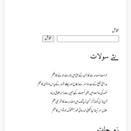
تلاش
تلاش
نئے سولات
حرمت مصاہرت کا بہن کے حق میں ثابت ہونے کا حکم
عدالتی خلع کے بعد دوسرے نکاح اور پہلے شوہر کے پاس واپسی کا حکم
غصہ کی حالت میں بغیر نسبت کیے تین سے زائد طلاق دینا
آن لائن گولڈ /کرنسی ٹریڈنگ میں مضاربت کا شرعی حکم
حلال سرٹیفائیڈ کمپنی اندرونی طور مشکوک ہو تو اس کا حکم
زمرجات