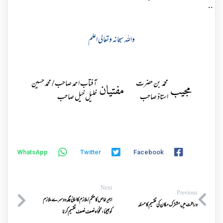
..
واللہ سبحانہ وتعالی اعلم
محمّد بن حضرت
آفتاب احمد صاحب / محمد حسین
مجیب
مفتیان
استاذ صاحب
خلیل خیل صاحب
WhatsApp
Twitter
Facebook
Next
Previous
اجیر خاص کا حکم/ملازم کااپنی جگہ دوسرے ملازم
وراثت میں مشترک مکان کی تقسیم کا مسئلہ
کوبھیجنا،تنخواہ نصف نصف تقسیم کرنا