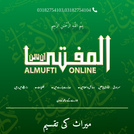
03182754103,03182754104
بِسْمِ اللَّـهِ الرَّحْمَـٰنِ الرَّحِيمِ
سرورق
فتاوی پڑھیں
رسائل و مضامین
ہمارے بارے میں
فلکیات
رابطے میں رہیں
ادارے کے ساتھ تعاون
میراث کی تقسیم