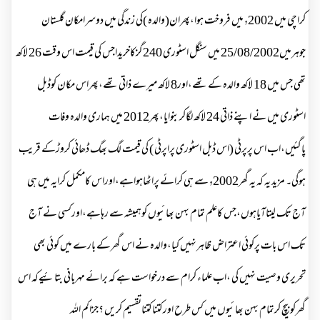
کراچی میں ٫2002 میں فروخت ہوا،پھران(والدہ )کی زندگی میں دوسرامکان گلستان
جوہرمیں25/08/2002 میں سنگل اسٹوری 240گزکاخریداجس کی قیمت اس وقت 26 لاکھ
تھی جس میں 18 لاکھ والدہ کے تھے،اور8 لاکھ میرے ذاتی تھے،پھراس مکان کوڈبل
اسٹوری میں نے اپنے ذاتی 24 لاکھ لگاکربنوایا،پھر2012 میں ہماری والدہ وفات
پاگئیں،اب اس پرپرٹی (اس ڈبل اسٹوری پراپرٹی ) کی قیمت لگ بھگ ڈھائی کروڑکے قریب
ہوگی۔ مزید یہ کہ یہ گھر٫2002 سے ہی کرائے پراٹھاہواہے،اوراس کامکمل کرایہ میں ہی
آج تک لیتاآیاہوں،جس کاعلم تمام بہن بھائیوں کوہمیشہ سے رہاہے،اورکسی نے آج
تک اس بات پرکوئی اعتراض ظاہرنہیں کیا،والدہ نے اس گھرکے بارے میں کوئی بھی
تحریری وصیت نہیں کی ،اب علماء کرام سے درخواست ہے کہ برائے مہربانی بتائیےکہ اس
گھرکوبیچ کرتمام بہن بھائیوں میں کس طرح اورکتناکتناتقسیم کریں ؟جزاکم اللہ