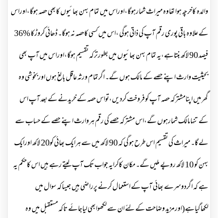
والدہ کاخرچہ ہوا تھاوہ میراث شمارہوگا،اوراس میں تمام بہن بھائیوں کابھی حصہ ہوگا،اوراس
کے علاوہ باقی پوری رقم آپ کی ذاتی ہوگی ،اس میں کسی کاحصہ نہ ہوگا۔ ڈھائی کروڑکا %36
فیصد 90 لاکھ بنتاہے،یہ تمام بہن بھائیوں میں بطورترکہ تقسیم ہوگا،اوراس میں آپ بھی
بحیثیت وارث اپنے حصے کے مالک ہوں گے۔ اگرتمام ورثہ عاقل بالغ ہوں اوربخوشی وہ
گھرمیں اپنامشترکہ حصہ آپ کوفروخت کردیں،تواس حصہ کے خریدنے کے بعد آپ اس
کے تنہامالک شمارہوں گے،اس مشترکہ حصے کی رقم ہروارث اپنے حصے کے حساب سے
لے گا۔ میراث کی تقسیم اس طرح ہو گی کہ 90 لاکھ میں سے ہرایک بھائی کو20 لاکھ اورایک
بہن کو 10 لاکھ روپے ملیں گے۔ مکان کاکرایہ جواب تک آپ لیتے رہے ہیں اس کاحکم یہ
ہے کہ اگردوسرے بھائی آپ کے استعمال کرنے پرراضی ہیں جیساکہ سوال میں
لکھاگیاہے(اورمزید وضاحت کے لئے ان سے لکھوابھی لیاجائے تاکہ مستقبل میں وہ