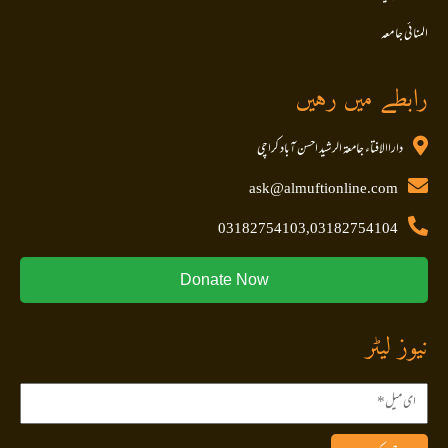
المنا ئی جا معہ
رابطے میں رہیں
داراالافتاء جامعۃ الرشید احسن آباد کراچی
ask@almuftionline.com
03182754103,03182754104
Donate Now
نیوز لیٹر