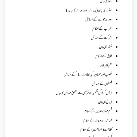
زکوة کابیان
سنت کا بیان (بدعات اور رسومات کا بیان)
سود اور جوے کے مسائل
شراب کے احکام
شرکت کے مسائل
شفعہ کا بیان
طلاق کے احکام
علم کا بیان
غصب اورضمان”Liability” کے مسائل
فیصلوں کے مسائل
قرآن کریم کی تفسیر اور قرآن سے متعلق مسائل کا بیان
قربانی کا بیان
قسم منت اور نذر کے احکام
قصاص اور دیت کے احکام
کفالت (ضمانت) کے احکام