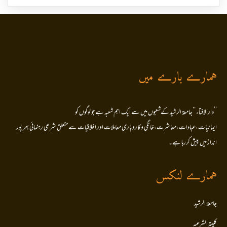
ہمارے بارے میں
’’دارالافتاء ‘‘جامعۃ الرشید کےشعبوں میں سے ایک اہم شعبہ ہے جو لوگوں کو
ایمانیات،عبادات،معاشرت،خانگی وکاروباری معاملات اور اخلاقیات سے متعلق شرعی رہنمائی بھر پور
انداز میں پیش کررہا ہے۔
ہمارے لنکس
جامعۃ الرشید
کلیتہ الشرعیہ