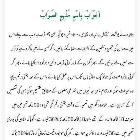
اَلجَوَابْ بِاسْمِ مُلْہِمِ الصَّوَابْ
والدہ نے بوقت انتقال جائیداد،نقدی،سوناوغیرہ جوکچھ بھی چھوڑاہےسب سے پہلے اس
میں سے ان کی تجہیزوتکفین کے اخراجات منہاکئے جائیں،اگرکسی نے تبرعاکردئیےتوترکہ
سے نہیں لئے جائیں گے ،پھراگران کے ذمہ کوئی قرضہ وغیرہ ہوتووہ اداکیاجائے،پھراگر
کوئی جائزوصیت کی ہوتوایک تہائی مال تک اس پرعمل کیاجائے،اس کے بعد جتنی رقم بچے
وہ میراث ہوگی اورتمام بہن بھائیوں میں شرعی حصوں کے مطابق تقسیم ہوگی جس کی تفصیل
آگے آرہی ہے۔ موجودہ گھرمیں تعمیرکے وقت جتنی رقم لگی تھی وہ 50 لاکھ تھی جن میں
صرف 18 لاکھ والدہ کے تھے،اور18 لاکھ 50 لاکھ کا%36 فیصدہے،گویاکہ مکان کی پوری
تعمیر میں سے 36 فیصد والدہ کاخرچہ ہواہے۔ گھر کی موجودہ قیمت ڈھائی کروڑ کا%36 جوکہ