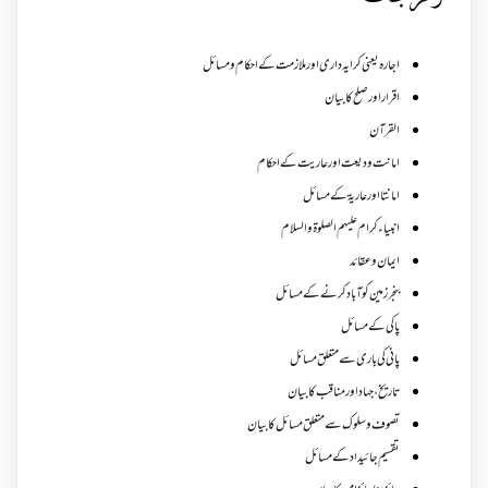
اجارہ یعنی کرایہ داری اور ملازمت کے احکام و مسائل
اقرار اور صلح کا بیان
القرآن
امانت ودیعت اورعاریت کے احکام
امانتا اور عاریة کے مسائل
انبیاء کرام علیہم الصلوۃ والسلام
ایمان وعقائد
بنجر زمین کو آباد کرنے کے مسائل
پاکی کے مسائل
پانی کی باری سے متعلق مسائل
تاریخ،جہاد اور مناقب کا بیان
تصوف و سلوک سے متعلق مسائل کا بیان
تقسیم جائیداد کے مسائل