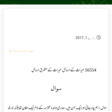
مارچ 1, 2017
میراث کے مسائل
56554
میراث کے مسائل
میراث کے متفرق مسائل
سوال
سوال :ہم چاربھائی اورایک بہن ہیں،ہماری والدہ محترمہ کے نام ایک مکان تھاجوکہ نارتھ