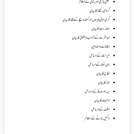
کھیتی باڑی اور بٹائی کے احکام
گروی رکھنے کا بیان
گری ہوئی چیزوں اورگمشدہ بچے کے ملنے کا بیان
مضاربت کا بیان
معاشرت کے آداب و حقوق کا بیان
مقالات ومضامین
میراث کے مسائل
نان نفقہ کے مسائل
نکاح کا بیان
نماز کا بیان
ہبہ اور صدقہ کے مسائل
وصیت کا بیان
وقف کے مسائل
وکیل بنانے کے احکام