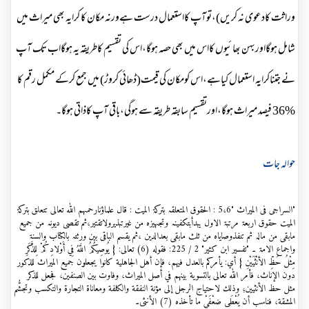
وراثت کادعوی نہ کریں)،توآپ کااستعمال درست ہےورنہ مکان کا کرایہ بھی میراث میں
شامل ہوگااوربہن بھائیوں کااس میں بھی حصہ ہوگا،اس کی تقسیم کاطریقہ یہ ہوگااب تک آپ
نے جتناکرایہ استعمال کیاہے،اس کومکان کی قیمت(ڈھائی کروڑ) میں جمع کرکے مکمل رقم کا
%36 فیصد میراث ہوگا،اورتقسیم سابقہ طریقہ سے ہوگی،باقی آپ کاذاتی ہوگا۔
حوالہ جات
"السراجی فی المیراث "5،6 : الحقوق المتعلقہ بترکۃ المیت : قال علماؤنارحمہم اللہ تعالی تتعلق بترکۃ
المیت حقوق اربعۃ مرتبۃ الاول یبدأبتکفینہ وتجہیزہ من غیرتبذیرولاتقتیر،ثم تقصی دیونہ من جمیع
مابقی من مالہ ثم تنفذوصایاہ من ثلث مابقی بعدالدین ،ثم یقسم الباقی بین ورثتہ بالکتاب والسنۃ
واجماع الامۃ ۔ "تفسير ابن كثير" 2 / 225: فقوله (6) تعالى: { يُوصِيكُمُ اللَّهُ فِي أَوْلادِكُمْ لِلذَّكَرِ
مِثْلُ حَظِّ الأنْثَيَيْنِ } أي: يأمركم بالعدل فيهم، فإن أهل الجاهلية كانوا يجعلون جميع الميراث للذكور
دون الإناث، فأمر الله تعالى بالتسوية بينهم في أصل الميراث، وفاوت بين الصنفين، فجعل للذكر
مثل حظ الأنثيين؛ وذلك لاحتياج الرجل إلى مؤنة النفقة والكلفة ومعاناة التجارة والتكسب وتجشُّم
المشقة، فناسب أن يُعْطَى ضعْفَيْ ما تأخذه (7) الأنثى۔