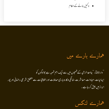
وکیل بنانے کے احکام
ہمارے بارے میں
’’دارالافتاء ‘‘جامعۃ الرشید کےشعبوں میں سے ایک اہم شعبہ ہے جو لوگوں کو
ایمانیات،عبادات،معاشرت،خانگی وکاروباری معاملات اور اخلاقیات سے متعلق شرعی رہنمائی بھر پور
انداز میں پیش کررہا ہے۔
ہمارے لنکس