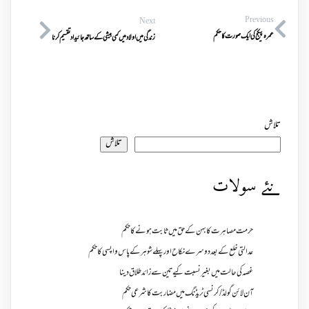
Previous
Next
عمرہ پیکج کی ایک صورت کا حکم
زندگی میں اولاد میں کمی بیشی کے ساتھ جائیدادتقسیم کرنا
تلاش
تلاش
نئے سولات
حرمت مصاہرت کا بہن کے حق میں ثابت ہونے کا حکم
عدالتی خلع کے بعد دوسرے نکاح اور پہلے شوہر کے پاس واپسی کا حکم
غصہ کی حالت میں بغیر نسبت کیے تین سے زائد طلاق دینا
آن لائن گولڈ /کرنسی ٹریڈنگ میں مضاربت کا شرعی حکم