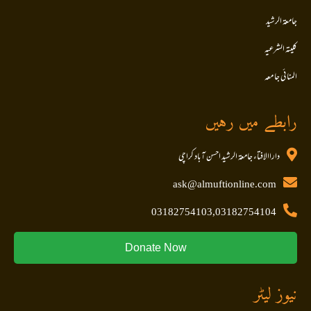
جامعۃ الرشید
کلیتہ الشرعیہ
المنا ئی جا معہ
رابطے میں رہیں
داراالافتاء جامعۃ الرشید احسن آباد کراچی
ask@almuftionline.com
03182754103,03182754104
Donate Now
نیوز لیٹر