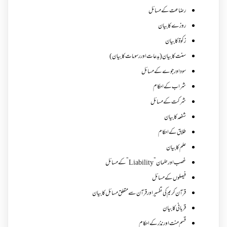
رضاعت کے مسائل
روزے کا بیان
زکوة کابیان
سنت کا بیان (بدعات اور رسومات کا بیان)
سود اور جوے کے مسائل
شراب کے احکام
شرکت کے مسائل
شفعہ کا بیان
طلاق کے احکام
علم کا بیان
غصب اورضمان”Liability” کے مسائل
فیصلوں کے مسائل
قرآن کریم کی تفسیر اور قرآن سے متعلق مسائل کا بیان
قربانی کا بیان
قسم منت اور نذر کے احکام