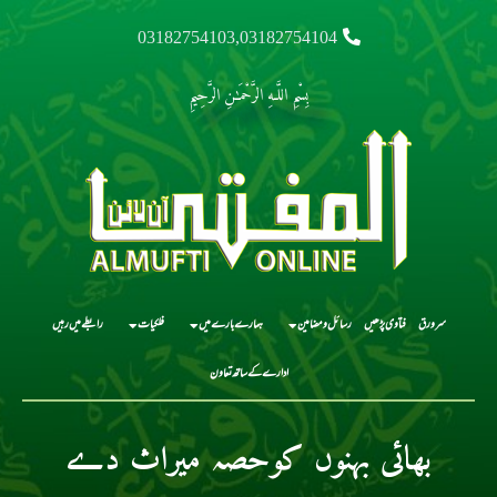
03182754103,03182754104
بِسْمِ اللَّـهِ الرَّحْمَـٰنِ الرَّحِيمِ
سرورق
فتاوی پڑھیں
رسائل و مضامین
ہمارے بارے میں
فلکیات
رابطے میں رہیں
ادارے کے ساتھ تعاون
بھائی بہنوں کوحصہ میراث دے