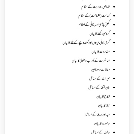
قصاص اور دیت کے احکام
کفالت (ضمانت) کے احکام
کھیتی باڑی اور بٹائی کے احکام
گروی رکھنے کا بیان
گری ہوئی چیزوں اورگمشدہ بچے کے ملنے کا بیان
مضاربت کا بیان
معاشرت کے آداب و حقوق کا بیان
مقالات ومضامین
میراث کے مسائل
نان نفقہ کے مسائل
نکاح کا بیان
نماز کا بیان
ہبہ اور صدقہ کے مسائل
وصیت کا بیان
وقف کے مسائل