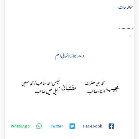
حوالہ جات
...........
..
واللہ سبحانہ وتعالی اعلم
محمّد بن حضرت
فیصل احمد صاحب / محمد حسین
مجیب
مفتیان
استاذ صاحب
خلیل خیل صاحب
WhatsApp
Twitter
Facebook