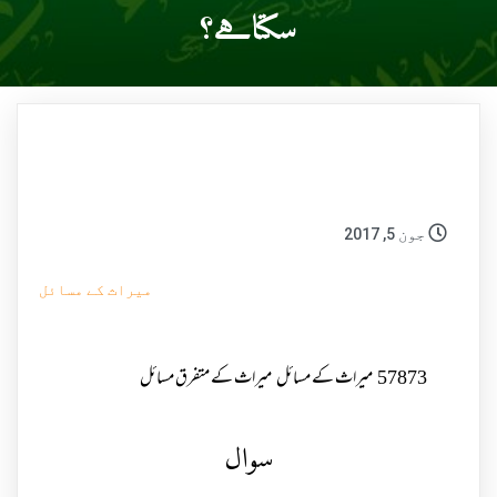
سکتاہے؟
جون 5, 2017
میراث کے مسائل
57873
میراث کے مسائل
میراث کے متفرق مسائل
سوال