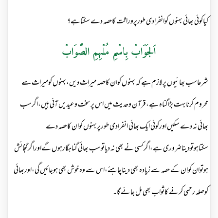
کیاکوئی بھائی بہنوں کوانفرادی طورپروراثت کاحصہ دے سکتاہے؟
اَلجَوَابْ بِاسْمِ مُلْہِمِ الصَّوَابْ
شرعاسب بھائیوں پرلازم ہے کہ بہنوں کوان کاحصہ میراث دیں،بہنوں کومیراث سے
محروم کرنابہت بڑاگناہ ہے،قرآن وحدیث میں اس پر سخت وعیدیں آئی ہیں،اگرسب
بھائی نہ دے سکیں اورکوئی ایک بھائی انفرادی طورپربہنوں کوان کاحصہ دے
سکتاہوتودیناضروری ہے،اگرکسی نے بھی نہ دیاتوسب بھائی گناہگارہوں گےاوراگرگنجائش
ہوتوان کوان کے حصہ سے زیادہ بھی دیناچاہئے،اس سے وہ خوش بھی ہوجائیں گی،اوربھائی
کوصلہ رحمی کرنے کاثواب بھی مل جائے گا۔