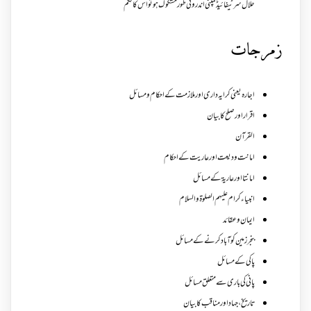
حلال سرٹیفائیڈ کمپنی اندرونی طور مشکوک ہو تو اس کا حکم
زمرجات
اجارہ یعنی کرایہ داری اور ملازمت کے احکام و مسائل
اقرار اور صلح کا بیان
القرآن
امانت ودیعت اورعاریت کے احکام
امانتا اور عاریة کے مسائل
انبیاء کرام علیہم الصلوۃ والسلام
ایمان وعقائد
بنجر زمین کو آباد کرنے کے مسائل
پاکی کے مسائل
پانی کی باری سے متعلق مسائل
تاریخ،جہاد اور مناقب کا بیان