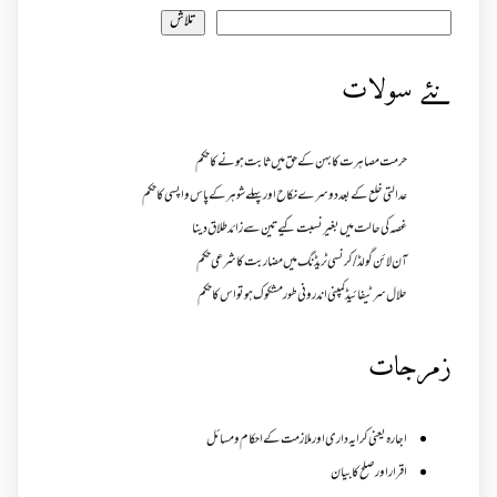
تلاش
نئے سولات
حرمت مصاہرت کا بہن کے حق میں ثابت ہونے کا حکم
عدالتی خلع کے بعد دوسرے نکاح اور پہلے شوہر کے پاس واپسی کا حکم
غصہ کی حالت میں بغیر نسبت کیے تین سے زائد طلاق دینا
آن لائن گولڈ /کرنسی ٹریڈنگ میں مضاربت کا شرعی حکم
حلال سرٹیفائیڈ کمپنی اندرونی طور مشکوک ہو تو اس کا حکم
زمرجات
اجارہ یعنی کرایہ داری اور ملازمت کے احکام و مسائل
اقرار اور صلح کا بیان