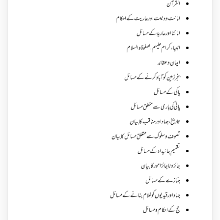
القرآن
امانت ودیعت اورعاریت کے احکام
امانتا اور عاریة کے مسائل
انبیاء کرام علیہم الصلوۃ والسلام
ایمان وعقائد
بنجر زمین کو آباد کرنے کے مسائل
پاکی کے مسائل
پانی کی باری سے متعلق مسائل
تاریخ،جہاد اور مناقب کا بیان
تصوف و سلوک سے متعلق مسائل کا بیان
تقسیم جائیداد کے مسائل
جائز و ناجائزامور کا بیان
جنازے کےمسائل
جہاد اور قیدیوں کو غلام بنانے کے مسائل
حج کے احکام ومسائل