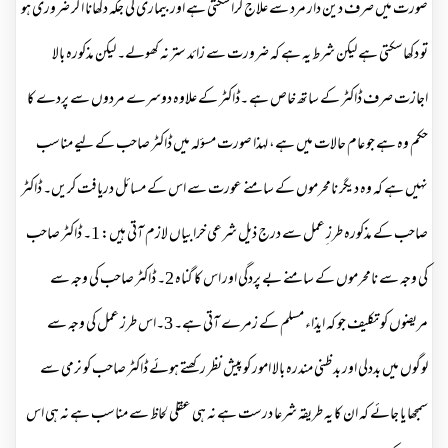
صورت میں صرف دین دار مرد سے علاج کراسکتی ہے اور بیماری کی جگہ دکھانا اگر ضروری ہو
تو دکھاسکتی ہے لیکن شرط یہ ہے کہ ضرورت سے زائد ستر نہ کھولے۔ لیکن مذکورہ بالا
اجازت صرف ڈاکٹر کے ساتھ خاص ہے ۔ڈاکٹر کے علاوہ دوسرے مردوں سے پردے کا
حکم وہ ہے جو عام حالات میں ہے، لہذا صورت مسؤلہ میں ڈاکٹر صاحب کے لیے مناسب
نہیں ہے کہ وہ دیگر نامحرموں کے سامنے عورت سے اس کے مسائل دریافت کریں۔ ڈاکٹر
صاحب کے مذکورہ طرز ِعمل سے درج ذیل شرعی خرابیاں لازم آتی ہیں: 1۔ ڈاکٹر صاحب
کی وجہ سے نامحرموں کے سامنے بے پردگی اور اس کا گناہ 2۔ ڈاکٹر صاحب کی وجہ سے
مریضوں کو تکلیف جو کہ ایذاء مسلم کے زمرے آتی ہے۔ 3۔اس طرز عمل کی وجہ سے
لوگوں میں بددلی اور بد ظنی مندرہ بالا امور کو پیش نظر رکھتے ہوئے ڈاکٹر صاحب کو نرمی سے
سمجھا یا جائے کہ ان کا یہ طریقہ شرعا درست ہے نہ ہی عقلی لحاظ سے مناسب ہے نہ ہی اس