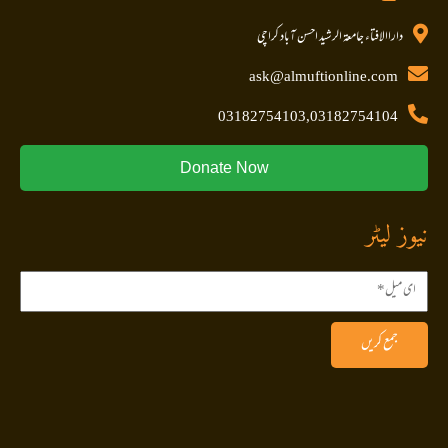
داراالافتاء جامعۃ الرشید احسن آباد کراچی
ask@almuftionline.com
03182754103,03182754104
Donate Now
نیوز لیٹر
جمع کریں