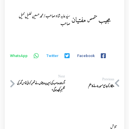
سیّد عابد شاہ صاحب / محمد حسین خلیل خیل
مجیب
مفتیان
متخصص
صاحب
WhatsApp
Twitter
Facebook
Next
Previous
اگر والد صاحب کی زمین پر دو بیٹوں نے تعمیر کرائی تو اس گھر کی
پنجگانہ کو جامع مسجد بنانے کا حکم
تقسیم کیسے ہوگی؟
تلاش