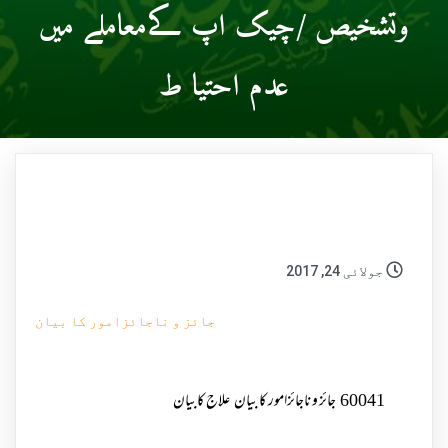
وتشخیص /چیک اپ کےمعاملے میں
عدم احتیا ط
جولائی 24, 2017
جائز و ناجائزامور کا بیان
60041
جائز و ناجائزامور کا بیان
علاج کابیان