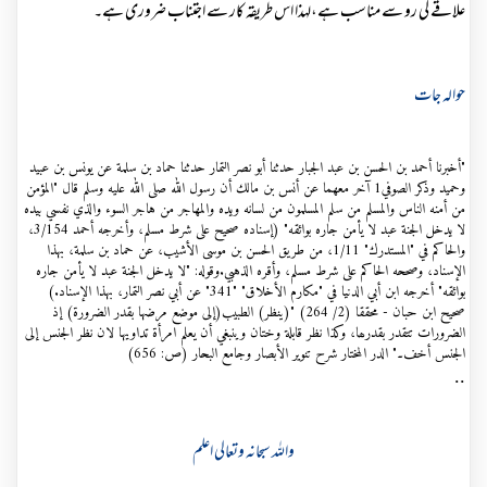
علاقے کی رو سے مناسب ہے،لہذا اس طریقہ کار سے اجتناب ضروری ہے۔
حوالہ جات
"أخبرنا أحمد بن الحسن بن عبد الجبار حدثنا أبو نصر التمار حدثنا حماد بن سلمة عن يونس بن عبيد
وحميد وذكر الصوفي1 آخر معهما عن أنس بن مالك أن رسول الله صلى الله عليه وسلم قال "المؤمن
من أمنه الناس والمسلم من سلم المسلمون من لسانه ويده والمهاجر من هاجر السوء والذي نفسي بيده
لا يدخل الجنة عبد لا يأمن جاره بوائقه" (إسناده صحيح على شرط مسلم، وأخرجه أحمد 3/154،
والحاكم في "المستدرك" 1/11، من طريق الحسن بن موسى الأشيب، عن حماد بن سلمة، بهذا
الإسناد، وصححه الحاكم على شرط مسلم، وأقره الذهبي.وقوله: "لا يدخل الجنة عبد لا يأمن جاره
بوائقه" أخرجه ابن أبي الدنيا في "مكارم الأخلاق" "341" عن أبي نصر التمار، بهذا الإسناد.)
صحيح ابن حبان - محققا (2/ 264) "(ينظر) الطبيب(إلى موضع مرضها بقدر الضرورة) إذ
الضرورات تتقدر بقدرھا، وكذا نظر قابلة وختان وينبغي أن يعلم امرأة تداويها لان نظر الجنس إلى
الجنس أخف۔" الدر المختار شرح تنوير الأبصار وجامع البحار (ص: 656)
..
واللہ سبحانہ وتعالی اعلم