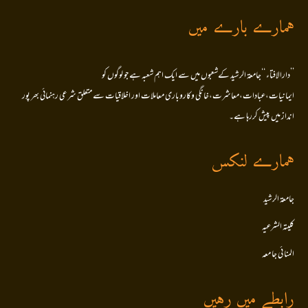
ہمارے بارے میں
’’دارالافتاء ‘‘جامعۃ الرشید کےشعبوں میں سے ایک اہم شعبہ ہے جو لوگوں کو
ایمانیات،عبادات،معاشرت،خانگی وکاروباری معاملات اور اخلاقیات سے متعلق شرعی رہنمائی بھر پور
انداز میں پیش کررہا ہے۔
ہمارے لنکس
جامعۃ الرشید
کلیتہ الشرعیہ
المنا ئی جا معہ
رابطے میں رہیں