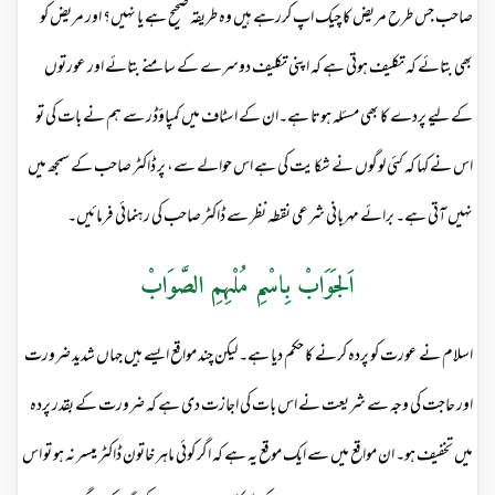
صاحب جس طرح مریض کا چیک اپ کررہے ہیں وہ طریقہ صحیح ہے یا نہیں؟ اور مریض کو
بھی بتائے کہ تکلیف ہوتی ہے کہ اپنی تکلیف دوسرے کے سامنے بتائے اور عورتوں
کے لیے پردے کا بھی مسئلہ ہوتا ہے۔ان کے اسٹاف میں کمپاؤڈر سے ہم نے بات کی تو
اس نے کہا کہ کئی لوگوں نے شکا یت کی ہے اس حوالے سے، پر ڈاکٹر صاحب کے سمجھ میں
نہیں آتی ہے۔ برائے مہربانی شرعی نقطہ نظر سے ڈاکٹر صاحب کی رہنمائی فرمائیں۔
اَلجَوَابْ بِاسْمِ مُلْہِمِ الصَّوَابْ
اسلام نے عورت کو پردہ کرنے کا حکم دیا ہے۔ لیکن چند مواقع ایسے ہیں جہاں شدید ضرورت
اور حاجت کی وجہ سے شریعت نے اس بات کی اجازت دی ہے کہ ضرورت کے بقدر پردہ
میں تخفیف ہو۔ ان مواقع میں سے ایک موقع یہ ہے کہ اگر کوئی ماہر خاتون ڈاکٹر میسر نہ ہو تو اس