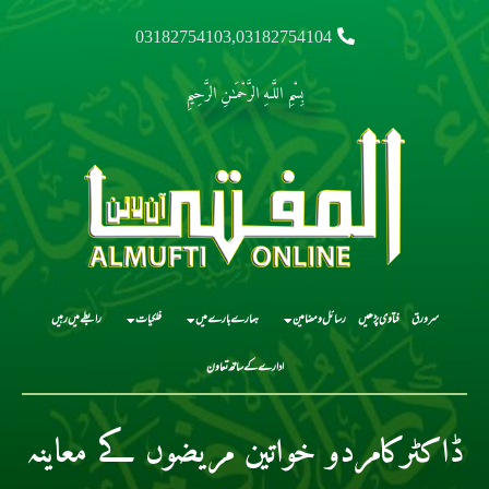
03182754103,03182754104
بِسْمِ اللَّـهِ الرَّحْمَـٰنِ الرَّحِيمِ
سرورق
فتاوی پڑھیں
رسائل و مضامین
ہمارے بارے میں
فلکیات
رابطے میں رہیں
ادارے کے ساتھ تعاون
ڈاکٹرکامردو خواتین مریضوں کے معاینہ