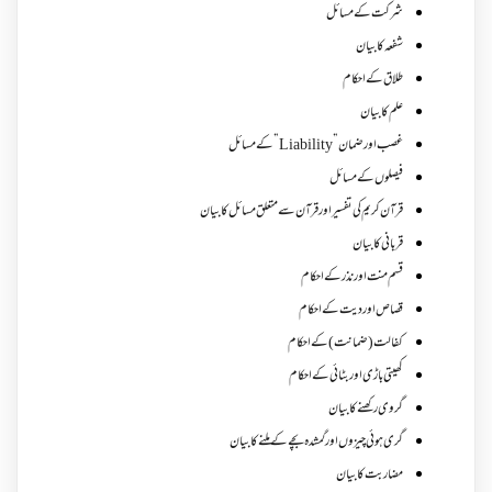
شرکت کے مسائل
شفعہ کا بیان
طلاق کے احکام
علم کا بیان
غصب اورضمان”Liability” کے مسائل
فیصلوں کے مسائل
قرآن کریم کی تفسیر اور قرآن سے متعلق مسائل کا بیان
قربانی کا بیان
قسم منت اور نذر کے احکام
قصاص اور دیت کے احکام
کفالت (ضمانت) کے احکام
کھیتی باڑی اور بٹائی کے احکام
گروی رکھنے کا بیان
گری ہوئی چیزوں اورگمشدہ بچے کے ملنے کا بیان
مضاربت کا بیان