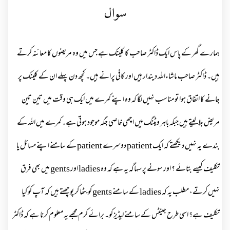
سوال
ہمارے گھر کے پاس ایک ڈاکٹر صاحب کا کلینک ہے جس میں وہ مریضوں کا معائنہ کرتے
ہیں۔ ڈاکٹر صاحب ماشاءاللہ دیندار ہیں اور کافی پرانے ہیں۔ کچھ دن پہلے ان کے کلینک پر
جانے کا اتفاق ہوا تو مناسب نہیں لگا کہ وہ اپنے کمرے میں ایک ہی وقت میں تین تین
مریض بلالیتے ہیں جبکہ باہر ویٹنگ میں اچھی خاصی جگہ موجود ہوتی ہے۔کمرے میں اللہ کے
بندے یہ نہیں دیکھتے کہ ایک patient دوسرے patient کے سامنے اپنے مسائل یا
تکلیف کیسے بتائے ؟ اور سونے پر سہاگہ یہ ہے کہ وہ ladies اور gents میں بھی فرق
نہیں کرتے، مطلب یہ کہ ladies کے سامنے gents کو بٹھا کر پوچھتے ہیں کہ آپ کو کیا
تکلیف ہے؟ اسی طرح جینٹس کے سامنے لیڈیز کو۔ برائے کرم مجھے یہ معلوم کرنا ہے کہ ڈاکٹر