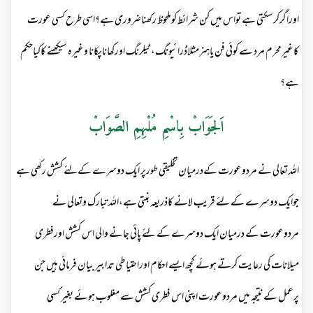
اوراگرکرسکتی ہے تواس میں کن شرائط کوملحوظ رکھناضروری ہے؟اسی طرح کسی عورت
کاغیرمحرم مرد سے کوئی فن یاہنرمثلاڈرائیونگ،ٹیلرنگ اورکھاناپکانا وغیرہ سیکھنے کاکیاحکم
ہے؟
اَلجَوَابْ بِاسْمِ مُلْہِمِ الصَّوَابْ
اللہ تعالی نے مردوعورت کےدرمیان تخلیقی طورپر ایک دوسرے کےلئے کشش رکھی ہے
جوایک دوسرے کے لئے قریب لانے کاذریعہ بنتی ہے،اللہ تبارک وتعالی نے
مردوعورت کے درمیان ایک دوسرے کے لئے پائی جانے والی اس کشش اورفطری
میلانات کی رعایت کرتے ہوئے کچھ ایسے احکام اوراحتیاطی تدابیر بیان فرمائی ہیں جن
پرعمل کے نتیجہ میں مردوعورت اپنی اس فطری کشش سے مغلوب ہوئے بغیر کسی