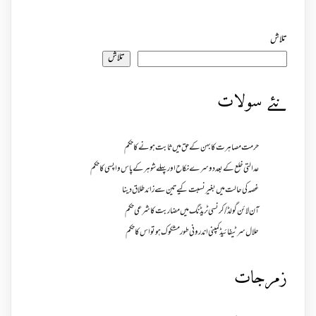
تلاش
تلاش
نئے سولات
حرمت مصاہرت کا بہن کے حق میں ثابت ہونے کا حکم
عدالتی خلع کے بعد دوسرے نکاح اور پہلے شوہر کے پاس واپسی کا حکم
غصہ کی حالت میں بغیر نسبت کیے تین سے زائد طلاق دینا
آن لائن گولڈ /کرنسی ٹریڈنگ میں مضاربت کا شرعی حکم
حلال سرٹیفائیڈ کمپنی اندرونی طور مشکوک ہو تو اس کا حکم
زمرجات