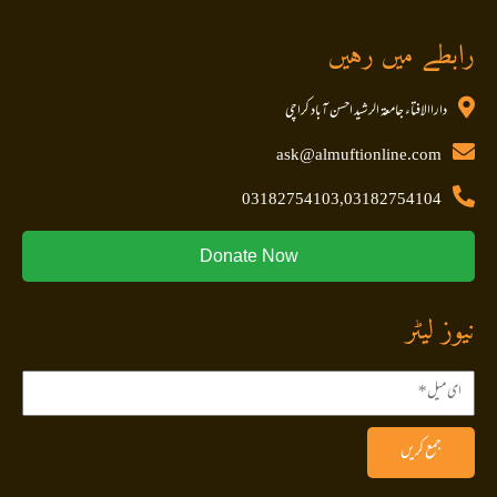
رابطے میں رہیں
داراالافتاء جامعۃ الرشید احسن آباد کراچی
ask@almuftionline.com
03182754103,03182754104
Donate Now
نیوز لیٹر
جمع کریں