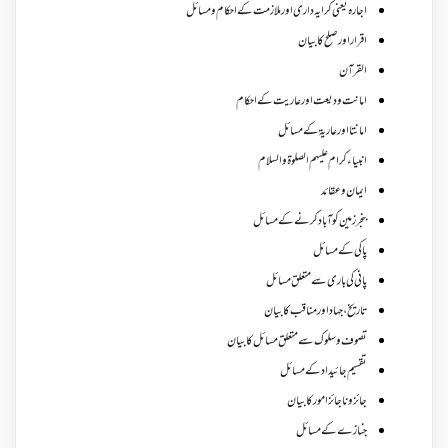
اجارہ یعنی کرایہ داری اور ملازمت کے احکام و مسائل
اقرار اور صلح کا بیان
القرآن
امانت ودیعت اورعاریت کے احکام
امانتا اور عاریة کے مسائل
انبیاء کرام علیہم الصلوۃ والسلام
ایمان وعقائد
بنجر زمین کو آباد کرنے کے مسائل
پاکی کے مسائل
پانی کی باری سے متعلق مسائل
تاریخ،جہاد اور مناقب کا بیان
تصوف و سلوک سے متعلق مسائل کا بیان
تقسیم جائیداد کے مسائل
جائز و ناجائزامور کا بیان
جنازے کےمسائل