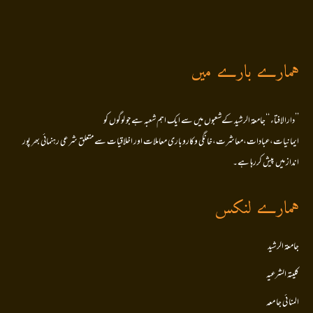
ہمارے بارے میں
’’دارالافتاء ‘‘جامعۃ الرشید کےشعبوں میں سے ایک اہم شعبہ ہے جو لوگوں کو
ایمانیات،عبادات،معاشرت،خانگی وکاروباری معاملات اور اخلاقیات سے متعلق شرعی رہنمائی بھر پور
انداز میں پیش کررہا ہے۔
ہمارے لنکس
جامعۃ الرشید
کلیتہ الشرعیہ
المنا ئی جا معہ