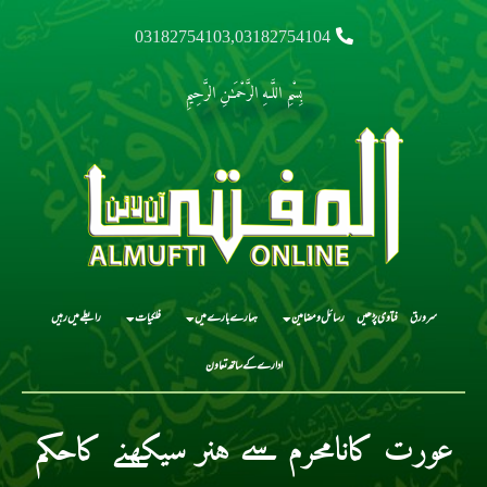
03182754103,03182754104
بِسْمِ اللَّـهِ الرَّحْمَـٰنِ الرَّحِيمِ
سرورق
فتاوی پڑھیں
رسائل و مضامین
ہمارے بارے میں
فلکیات
رابطے میں رہیں
ادارے کے ساتھ تعاون
عورت کانامحرم سے ہنر سیکھنے کاحکم