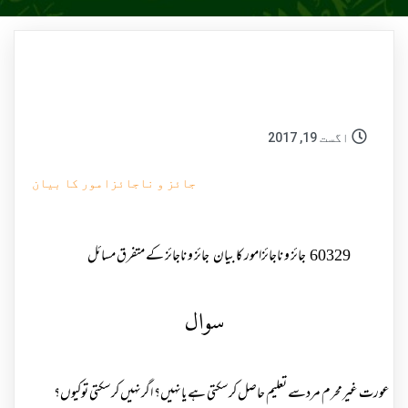
اگست 19, 2017
جائز و ناجائزامور کا بیان
60329
جائز و ناجائزامور کا بیان
جائز و ناجائز کے متفرق مسائل
سوال
عورت غیرمحرم مردسے تعلیم حاصل کرسکتی ہے یانہیں؟ اگرنہیں کرسکتی توکیوں؟