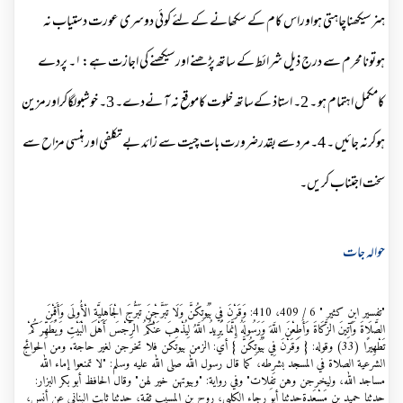
ہنرسیکھناچاہتی ہواوراس کام کے سکھانے کے لئے کوئی دوسری عورت دستیاب نہ
ہوتونامحرم سے درج ذیل شرائط کے ساتھ پڑھنے اورسیکھنے کی اجازت ہے: ۱۔ پردے
کامکمل اہتمام ہو ۔ 2۔ استاذ کےساتھ خلوت کاموقع نہ آ نےدے۔ 3۔ خوشبولگاکراورمزین
ہوکرنہ جائیں ۔ 4۔مرد سے بقدرضرورت بات چیت سے زائد بے تکلفی اورہنسی مزاح سے
سخت اجتناب کریں۔
حوالہ جات
"تفسير ابن كثير " 6 / 409، 410: وَقَرْنَ فِي بُيُوتِكُنَّ وَلَا تَبَرَّجْنَ تَبَرُّجَ الْجَاهِلِيَّةِ الْأُولَى وَأَقِمْنَ
الصَّلَاةَ وَآَتِينَ الزَّكَاةَ وَأَطِعْنَ اللَّهَ وَرَسُولَهُ إِنَّمَا يُرِيدُ اللَّهُ لِيُذْهِبَ عَنْكُمُ الرِّجْسَ أَهْلَ الْبَيْتِ وَيُطَهِّرَكُمْ
تَطْهِيرًا (33) وقوله: { وَقَرْنَ فِي بُيُوتِكُنَّ } أي: الزمن بيوتكن فلا تخرجن لغير حاجة. ومن الحوائج
الشرعية الصلاة في المسجد بشرطه، كما قال رسول الله صلى الله عليه وسلم: "لا تمنعوا إماء الله
مساجد الله، وليخرجن وهن تَفِلات" وفي رواية: "وبيوتهن خير لهن" وقال الحافظ أبو بكر البزار:
حدثنا حميد بن مَسْعَدةحدثنا أبو رجاء الكلبي، روح بن المسيب ثقة، حدثنا ثابت البناني عن أنس،