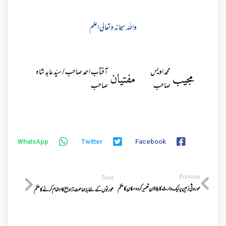
واللہ سبحانہ وتعالی اعلم
محمد اویس
آفتاب احمد صاحب / سیّد عابد شاہ
مجیب
مفتیان
صاحب
صاحب
WhatsApp
Twitter
Facebook
Previous
Next
موروثی زمین پر ایک وارث کا بلا اذن تعمیرکردہ مکان کاحکم
عورتوں کے لئے باجماعت تراویح کااہتمام کرنے کاحکم