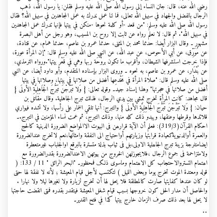
رضي الله عنه، قال: جئن النساء إلى رسول الله صلى الله عليه وسلم فقلن: يا رسول الله، ذهب
الرجال بالفضل والجهاد في سبيل الله تعالى، فما لنا عمل ندرك به عمل المجاهدين في سبيل الله؟ فقال
رسول الله صلى الله عليه وسلم: "من قعد -أو كلمة نحوها -منكن في بيتها فإنها تدرك عمل المجاهدين
في سبيل الله". ثم قال: لا نعلم رواه عن ثابت إلا روح بن المسيب، وهو رجل من أهل البصرة
مشهور ۔ وقال البزار أيضا: حدثنا محمد بن المثنى، حدثنا عمرو بن عاصم، حدثنا همام، عن قتادة،
عن مُوَرِّق، عن أبي الأحوص، عن عبد الله، عن النبي صلى الله عليه وسلم قال: "إن المرأة عورة،
فإذا خرجت استشرفها الشيطان، وأقرب ما تكون بروْحَة ربها وهي في قَعْر بيتها".ورواه الترمذي،
عن بُنْدَار، عن عمرو بن عاصم، به نحوه ۔ وروى البزار بإسناده المتقدم، وأبو داود أيضا، عن النبي
صلى الله عليه وسلم قال: "صلاة المرأة في مَخْدعِها أفضل من صلاتها في بيتها، وصلاتها في بيتها
أفضل من صلاتها في حجرتها" وهذا إسناد جيد۔ وقوله تعالى: { وَلا تَبَرَّجْنَ تَبَرُّجَ الْجَاهِلِيَّةِ الأولَى }
قال مجاهد: كانت المرأة تخرج تمشي بين يدي الرجال، فذلك تبرج الجاهلية. وقال مقاتل بن
حيان: { وَلا تَبَرَّجْنَ تَبَرُّجَ الْجَاهِلِيَّةِ الأولَى } والتبرج: أنها تلقي الخمار على رأسها، ولا تشده فيواري
قلائدها وقرطها وعنقها، ويبدو ذلك كله منها، وذلك التبرج، ثم عمت نساء المؤمنين في التبرج.۔
احکام القرآن(319/3): فعلم أن الآیة قرارھن فی البیوت الاالمواضع الضرورة الدینیة کالحج
والعمرة أوالدنیویةکعیادة قرابتہا وزیارتھم أواحتیاج الی النفقة وامثالھا،نعم لاتخرج عندالضرورة
ایضامتنرجة بزینة تبرج الجاھلیة الاولی،بل فی ثیاب بذلة متسترة بالبرقع اوالجلباب غیرمتعطرة
ولامتزاحمة فی جموع الرجال ،فلایجوزلھن الخروج من بیوتھن الاعندالضرورة بقدرالضرورة مع
اھتمام التستروالاحتجاب کل الاھتمام وماسوی ذلک فمحظور۔ "البحر الرائق " 11 / 133: (
قوله ومعتدة الموت تخرج يوما وبعض الليل ) لتكتسب لأجل قيام المعيشة ؛ لأنه لا نفقة لها حتى
لو كان عندها كفايتها صارت كالمطلقة فلا يحل لها أن تخرج لزيارة ولا لغيرها ليلا ولا نهارا .
والحاصل أن مدار الحل كون خروجها بسبب قيام شغل المعيشة فيتقدر بقدره فمتى انقضت حاجتها
لا يحل لها بعد ذلك صرف الزمان خارج بيتها كذا في فتح القدير۔
..