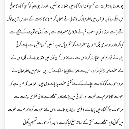
چوراورناجائزطریقہ سے کسی فتنہ اورگناہ میں مبتلا نہ ہوسکیں ، اور نہ ہی ان کوکسی گناہ کاموقع
مل سکے،چناچہ قرآن میں اللہ تبارک وتعالی نے صحابہ کرام (جوکائنات کے مقدس ترین لوگ
تھے) سے ارشاد فرمایا:جب تم نے ازواج مطہرات سے بات کرنی ہوتوپردہ کے پیچھے سے
کیاکرواوردوسری جگہ ازواج مطہرات کوحکم دیاکہ جب تمہیں کسی اجنبی سے بات کرنی
پڑجائے تونرم لہجہ اختیارنہ کروجس سے سامنے والا کسی فتنہ میں مبتلاہوجائے،بلکہ اس کے
لئے سخت اندازاختیارکرو،اس سے اندازہ لگایاجاسکتاہے کہ دین اسلام میں اللہ تعالی نے
مردوعورت کوگناہ سے بچانے کے لئے کتنی سخت ہدایات دی ہیں۔ خلاصہ کلام یہ ہے کہ
عورت کانامحرم سے خلوت اورتنہائی میں پڑھنےاورسیکھنے سے اپنی فطری جذبات سے
مرعوب ہوکرگناہ میں پڑجانے کاقوی اندیشہ ہوتاہے ،اس لئے عورت کونامحرم سے خلوت
میں کوئی چیزسیکھنے سےسختی کے ساتھ منع کیاگیاہے، البتہ اگرعورت تعلیم یاکوئی