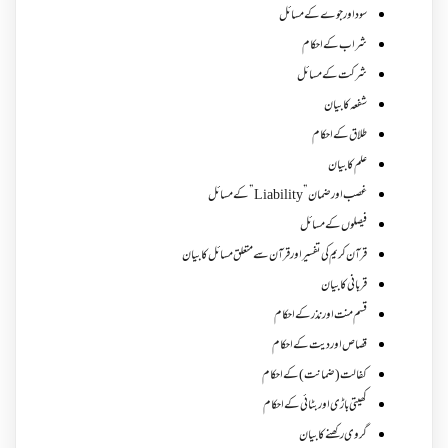
سود اور جوے کے مسائل
شراب کے احکام
شرکت کے مسائل
شفعہ کا بیان
طلاق کے احکام
علم کا بیان
غصب اورضمان”Liability” کے مسائل
فیصلوں کے مسائل
قرآن کریم کی تفسیر اور قرآن سے متعلق مسائل کا بیان
قربانی کا بیان
قسم منت اور نذر کے احکام
قصاص اور دیت کے احکام
کفالت (ضمانت) کے احکام
کھیتی باڑی اور بٹائی کے احکام
گروی رکھنے کا بیان