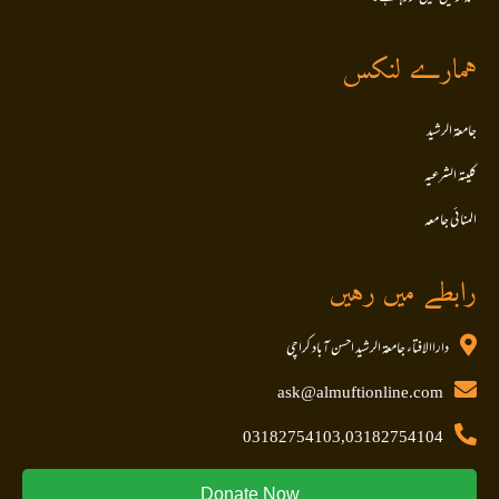
ہمارے لنکس
جامعۃ الرشید
کلیتہ الشرعیہ
المنا ئی جا معہ
رابطے میں رہیں
داراالافتاء جامعۃ الرشید احسن آباد کراچی
ask@almuftionline.com
03182754103,03182754104
Donate Now