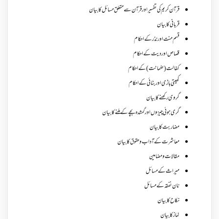
قرآن کریم کی تفسیر اور قرآن سے متعلق مسائل کا بیان
قربانی کا بیان
قسم منت اور نذر کے احکام
قصاص اور دیت کے احکام
کفالت (ضمانت) کے احکام
کھیتی باڑی اور بٹائی کے احکام
گروی رکھنے کا بیان
گری ہوئی چیزوں اورگمشدہ بچے کے ملنے کا بیان
مضاربت کا بیان
معاشرت کے آداب و حقوق کا بیان
مقالات ومضامین
میراث کے مسائل
نان نفقہ کے مسائل
نکاح کا بیان
نماز کا بیان