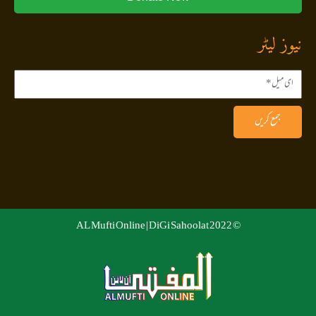
نیوز لیٹر
جمع کریں
DiGi Sahoolat
© 2022 AL Mufti Online |