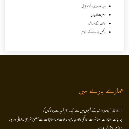
ہبہ اور صدقہ کے مسائل
وصیت کا بیان
وقف کے مسائل
وکیل بنانے کے احکام
ہمارے بارے میں
’’دارالافتاء ‘‘جامعۃ الرشید کےشعبوں میں سے ایک اہم شعبہ ہے جو لوگوں کو
ایمانیات،عبادات،معاشرت،خانگی وکاروباری معاملات اور اخلاقیات سے متعلق شرعی رہنمائی بھر پور
انداز میں پیش کررہا ہے۔