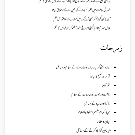
عدالتی خلع کے بعد دوسرے نکاح اور پہلے شوہر کے پاس واپسی کا حکم
غصہ کی حالت میں بغیر نسبت کیے تین سے زائد طلاق دینا
آن لائن گولڈ /کرنسی ٹریڈنگ میں مضاربت کا شرعی حکم
حلال سرٹیفائیڈ کمپنی اندرونی طور مشکوک ہو تو اس کا حکم
زمرجات
اجارہ یعنی کرایہ داری اور ملازمت کے احکام و مسائل
اقرار اور صلح کا بیان
القرآن
امانت ودیعت اورعاریت کے احکام
امانتا اور عاریة کے مسائل
انبیاء کرام علیہم الصلوۃ والسلام
ایمان وعقائد
بنجر زمین کو آباد کرنے کے مسائل