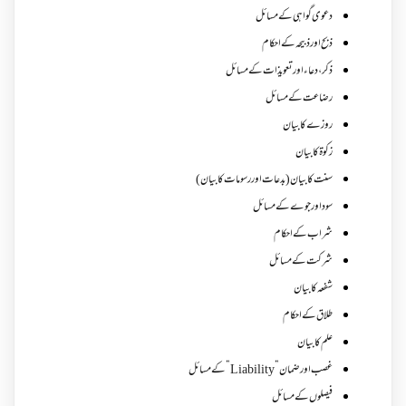
دعوی گواہی کے مسائل
ذبح اور ذبیحہ کے احکام
ذکر،دعاء اور تعویذات کے مسائل
رضاعت کے مسائل
روزے کا بیان
زکوة کابیان
سنت کا بیان (بدعات اور رسومات کا بیان)
سود اور جوے کے مسائل
شراب کے احکام
شرکت کے مسائل
شفعہ کا بیان
طلاق کے احکام
علم کا بیان
غصب اورضمان”Liability” کے مسائل
فیصلوں کے مسائل