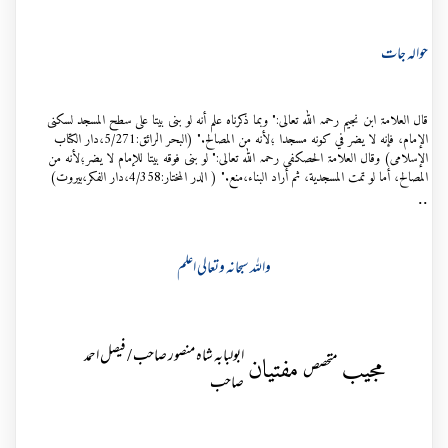
حوالہ جات
قال العلامۃ ابن نجیم رحمہ اللہ تعالی:" وبما ذكرناه علم أنه لو بنى بيتا على سطح المسجد لسكنى
الإمام، فإنه لا يضر في كونه مسجدا ؛لأنه من المصالح." (البحر الرائق:5/271،دار الکتاب
الإسلامی) وقال العلامۃ الحصکفی رحمہ اللہ تعالی:" لو بنى فوقه بيتا للإمام لا يضر؛لأنه من
المصالح، أما لو تمت المسجدية، ثم أراد البناء،منع." ( الدر المختار:4/358،دار الفکر،بیروت)
..
واللہ سبحانہ وتعالی اعلم
ابولبابہ شاہ منصور صاحب / فیصل احمد
مجیب
مفتیان
متخصص
صاحب