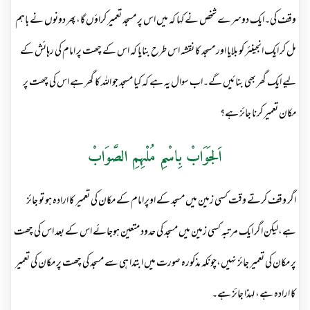
وقف کی۔ایک دوسرے شخص نے کہا کہ میں اس پر مسجد تعمیر کراؤں گا،پھر دونوں نے باہم
مل کر ایک انجینئر کو بلایا اور مسجد کا نقشہ اس طرح بنایا کہ اس کے چھت پر امام کی رہائش کے
لیے ایک گھر بھی بنائیں گے۔اب سوال یہ ہے کہ کیا مسجد جو اللہ کا گھر ہے اس کی چھت پر
مکان تعمیر کرنا جائز ہے؟
اَلجَوَابْ بِاسْمِ مُلْہِمِ الصَّوَابْ
اگر وقف کرتے وقت کسی زمین میں مسجد کے اوپرامام کے مکان کی تعمیر کا ارادہ ہو تو جائز
ہے،لیکن اگر ایک مرتبہ کسی زمین میں مسجد کی حدود متعین ہوجائے اس کے بعد اس کی چھت
پر مکان کی تعمیر جائز نہیں،چونکہ مذکورہ صورت میں ابتدا ہی سے مسجد کی چھت پر مکان کی تعمیر
کا ارادہ ہے، لہذا جائز ہے۔