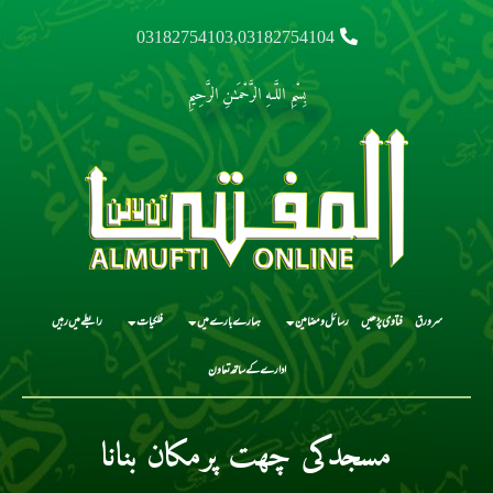
03182754103,03182754104
بِسْمِ اللَّـهِ الرَّحْمَـٰنِ الرَّحِيمِ
سرورق
فتاوی پڑھیں
رسائل و مضامین
ہمارے بارے میں
فلکیات
رابطے میں رہیں
ادارے کے ساتھ تعاون
مسجدکی چھت پرمکان بنانا