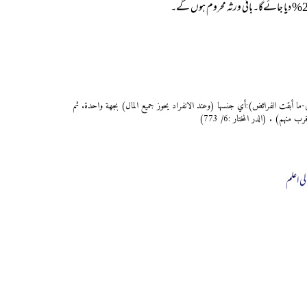
ى-ما أبقت الفرائض):أي جنسها (وعند الانفراد يحوز جميع المال) بجهة واحدة. ثم
) . (الدر المختار :6/ 773)
لی اعلم