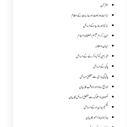
القرآن
امانت ودیعت اورعاریت کے احکام
امانتا اور عاریة کے مسائل
انبیاء کرام علیہم الصلوۃ والسلام
ایمان وعقائد
بنجر زمین کو آباد کرنے کے مسائل
پاکی کے مسائل
پانی کی باری سے متعلق مسائل
تاریخ،جہاد اور مناقب کا بیان
تصوف و سلوک سے متعلق مسائل کا بیان
تقسیم جائیداد کے مسائل
جائز و ناجائزامور کا بیان