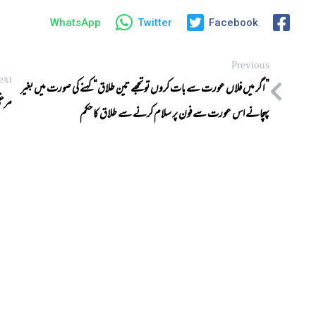
WhatsApp
Twitter
Facebook
Previous
ext
” اگر میں فلاں عورت سے بات کروں تو تجھے تین طلاق“کہنے کی صورت میں بغیر
مرغی
پہچانے اس عورت سےفون پر سلام کرنے سے طلاق کا حکم