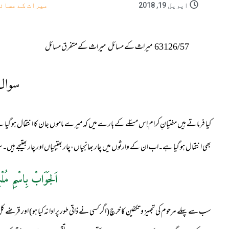
اپریل 19, 2018
میراث کے مسائ
63126/57
میراث کے مسائل
میراث کے متفرق مسائل
سوال
کیا فرماتے ہیں مفتیانِ کرام اِس مسئلے کے بارے میں کہ میرے ماموں جان کا انتقال ہو گی
بھی انتقال ہو گیا ہے۔اب ان کے وارثوں میں چار بھانجیاں،چار بھتیجیاں اور چار بھتیجے ہی
اَلجَوَابْ بِاسْمِ مُلْ
سب سے پہلے مرحوم کی تجہیز و تکفین کا خرچ(اگر کسی نے ذاتی طور پر ادا نہ کیا ہو) اور قرضے