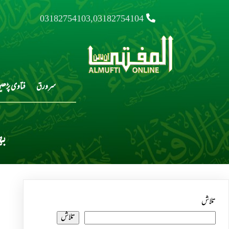
03182754103,03182754104
سرورق
فتاوی پڑھی
ب
تلاش
تلاش