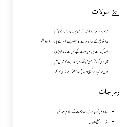
نئے سولات
حرمت مصاہرت کا بہن کے حق میں ثابت ہونے کا حکم
عدالتی خلع کے بعد دوسرے نکاح اور پہلے شوہر کے پاس واپسی کا حکم
غصہ کی حالت میں بغیر نسبت کیے تین سے زائد طلاق دینا
آن لائن گولڈ /کرنسی ٹریڈنگ میں مضاربت کا شرعی حکم
حلال سرٹیفائیڈ کمپنی اندرونی طور مشکوک ہو تو اس کا حکم
زمرجات
اجارہ یعنی کرایہ داری اور ملازمت کے احکام و مسائل
اقرار اور صلح کا بیان