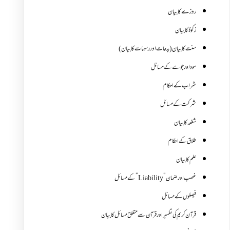
روزے کا بیان
زکوة کابیان
سنت کا بیان (بدعات اور رسومات کا بیان)
سود اور جوے کے مسائل
شراب کے احکام
شرکت کے مسائل
شفعہ کا بیان
طلاق کے احکام
علم کا بیان
غصب اورضمان”Liability” کے مسائل
فیصلوں کے مسائل
قرآن کریم کی تفسیر اور قرآن سے متعلق مسائل کا بیان