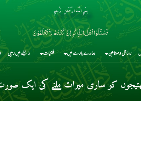
بِسْمِ اللَّـهِ الرَّحْمَـٰنِ الرَّحِيمِ
فَسْئَلُوْٓا اَہْلَ الذِّکْرِ اِنْ کُنْتُمْ لاَ تَعْلَمُوْنَ
ں
رسائل و مضامین
ہمارے بارے میں
فلکیات
رابطے میں رہیں
ا
ھتیجوں کو ساری میراث ملنے کی ایک صورت