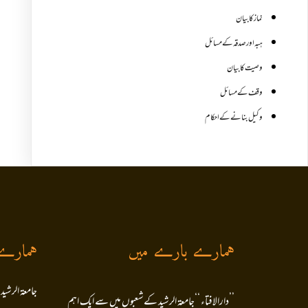
نماز کا بیان
ہبہ اور صدقہ کے مسائل
وصیت کا بیان
وقف کے مسائل
وکیل بنانے کے احکام
ہمارے بارے میں
ہمارے
جامعۃ الرشید
’’دارالافتاء ‘‘جامعۃ الرشید کےشعبوں میں سے ایک اہم