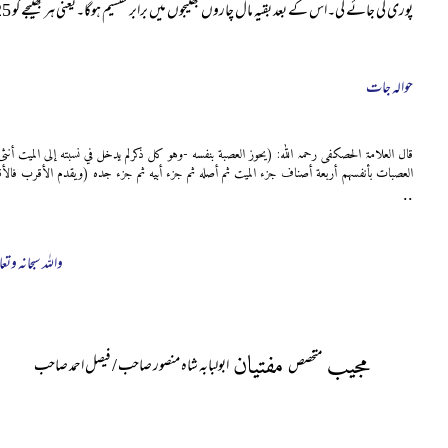
پوری کی جائے گی۔اس کے بعد بقیہ مال چاروں بھتیجوں میں برابر تقسیم ہوگا۔یعنی ہر بھتیجے کو 25% دیا جائےگا۔باقی ورثہ محروم ہوں گے۔
حوالہ جات
قال العلامۃ الحصکفی رحمہ اللہ: (يحوز العصبة بنفسه -وهو كل ذكرلم يدخل في نسبته إلى الميت أنث
العصبات بأنفسهم أربعة أصناف جزء الميت ثم أصله ثم جزء أبيه ثم جزء جده (ويقدم الأقرب فالأقرب منهم
..
واللہ سبحانہ وتعا
مجیب
مفتیان
متخصص
ابولبابہ شاہ منصور صاحب / فیصل احمد صاحب