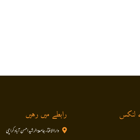
 لنکس
رابطے میں رہیں
داراالافتاء جامعۃ الرشید احسن آباد کراچی