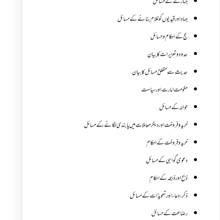
جنازے کےمسائل
جہاد اور قیدیوں کو غلام بنانے کے مسائل
حج کے احکام ومسائل
حدود و تعزیرات کا بیان
حدیث سے متعلق مسائل کا بیان
حکومت امارت اور سیاست
حوالہ کے مسائل
خرید و فروخت اور دیگر معاملات میں پابندی لگانے کے مسائل
خرید و فروخت کے احکام
دعوی گواہی کے مسائل
ذبح اور ذبیحہ کے احکام
ذکر،دعاء اور تعویذات کے مسائل
رضاعت کے مسائل