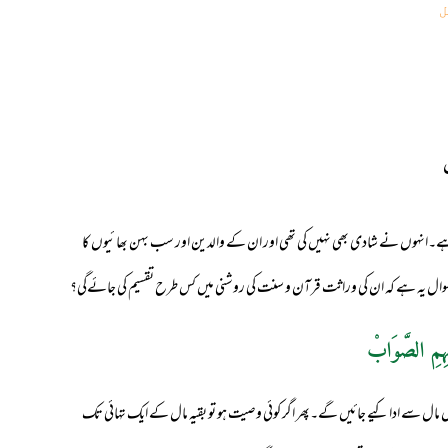
ل
ا ہے۔انہوں نے شادی بھی نہیں کی تھی اور ان کے والدین اور سب بہن بھائیوں کا
ں۔سوال یہ ہے کہ ان کی وراثت قرآن و سنت کی روشنی میں کس طرح تقسیم کی جائےگی؟
ہِمِ الصَّوَابْ
 کل مال سے ادا کیے جائیں گے۔پھر اگر کوئی وصیت ہو تو بقیہ مال کے ایک تہائی تک