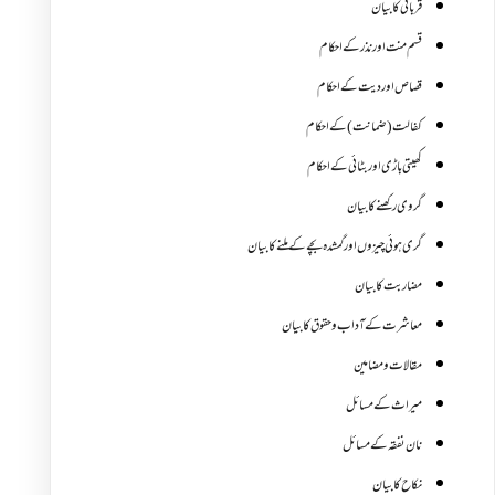
قربانی کا بیان
قسم منت اور نذر کے احکام
قصاص اور دیت کے احکام
کفالت (ضمانت) کے احکام
کھیتی باڑی اور بٹائی کے احکام
گروی رکھنے کا بیان
گری ہوئی چیزوں اورگمشدہ بچے کے ملنے کا بیان
مضاربت کا بیان
معاشرت کے آداب و حقوق کا بیان
مقالات ومضامین
میراث کے مسائل
نان نفقہ کے مسائل
نکاح کا بیان