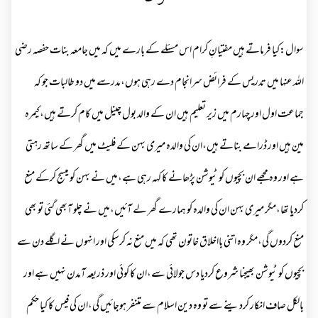
سوال:کیا فرماتے ہیں مفتیانِ کرام اس مسئلے کے بارے میں کہ میں جامعہ بنات حفصہ رضی
اللہ عنہا میں تدریس کے فرائض سرانجام دے رہی ہوں،مدرسے میں دو طالبات جو کہ
جماعت اول اور چہارم میں زیر تعلیم ہیں ان کے والد بول چینل میں کام کرتے ہیں،کیمرہ
مین ہیں اور ڈرامے بناتے ہیں،ان کی والدہ میری بہن کے فلیٹ میں گھر کے ساتھ رہتی
ہے اور وہ مجھے ان بچیوں کو ٹیوشن پڑھانے کا کہہ رہی ہے،میں نے بہن کو میسج کرکے منع
کردیا تھا،مگر میری بہن ان کی والدہ کو ہمارے گھر لے آئیں،میں نے چلو آبھی گئی تو بھی
منع کردوں گی،مگر وہ اتنی بااخلاق خاتون تھی کہ میں منع نہ کرسکی اور انہوں نے اگلے دن سے
بچیوں کو ٹیوشن بھیجنا شروع کردیا دس جولائی سے،ان کا کوئی اور ذریعہ آمدن نہیں ہے اور
بالکل صاف انکار کردینے سے تو وہ دین اسلام سے متنفر ہوجائیں گی،ان کی فیس کا کیا حکم