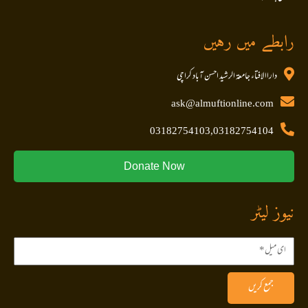
رابطے میں رہیں
داراالافتاء جامعۃ الرشید احسن آباد کراچی
ask@almuftionline.com
03182754103,03182754104
Donate Now
نیوز لیٹر
جمع کریں