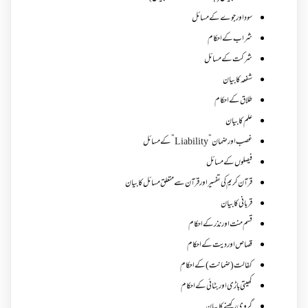
سود اور جوے کے مسائل
شراب کے احکام
شرکت کے مسائل
شفعہ کا بیان
طلاق کے احکام
علم کا بیان
غصب اورضمان”Liability” کے مسائل
فیصلوں کے مسائل
قرآن کریم کی تفسیر اور قرآن سے متعلق مسائل کا بیان
قربانی کا بیان
قسم منت اور نذر کے احکام
قصاص اور دیت کے احکام
کفالت (ضمانت) کے احکام
کھیتی باڑی اور بٹائی کے احکام
گروی رکھنے کا بیان