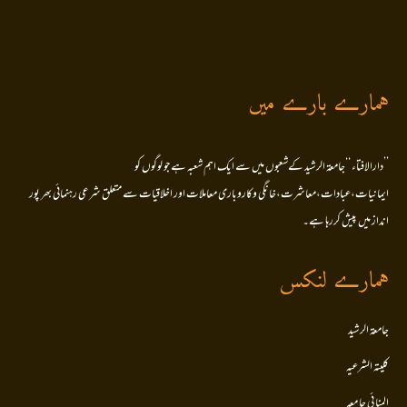
ہمارے بارے میں
’’دارالافتاء ‘‘جامعۃ الرشید کےشعبوں میں سے ایک اہم شعبہ ہے جو لوگوں کو
ایمانیات،عبادات،معاشرت،خانگی وکاروباری معاملات اور اخلاقیات سے متعلق شرعی رہنمائی بھر پور
انداز میں پیش کررہا ہے۔
ہمارے لنکس
جامعۃ الرشید
کلیتہ الشرعیہ
المنا ئی جا معہ