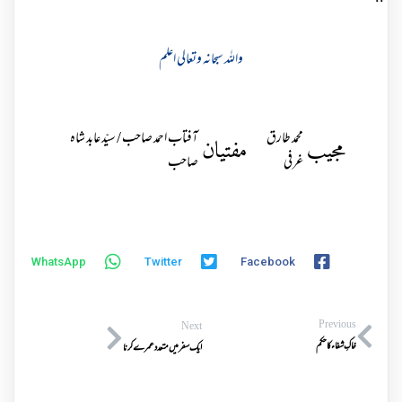
واللہ سبحانہ وتعالی اعلم
محمد طارق
آفتاب احمد صاحب / سیّد عابد شاہ
مجیب
مفتیان
غرفی
صاحب
WhatsApp
Twitter
Facebook
Previous
Next
خاکِ شفاء کا حکم
ایک سفر میں متعدد عمرے کرنا