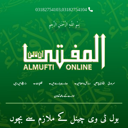
03182754103,03182754104
بِسْمِ اللَّـهِ الرَّحْمَـٰنِ الرَّحِيمِ
سرورق
فتاوی پڑھیں
رسائل و مضامین
ہمارے بارے میں
فلکیات
رابطے میں رہیں
ادارے کے ساتھ تعاون
بول ٹی وی چینل کے ملازم سے بچوں