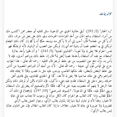
حوالہ جات
"رد المحتار" (2/ 292): "وفي حاشية الحموي عن الذخيرة: سئل الفقيه أبو جعفر عمن اكتسب ماله
من أمراء السلطان وجمع المال من أخذ الغرامات المحرمات وغير ذلك هل يحل لمن عرف ذلك
أن يأكل من طعامه؟ قال: أحب إلي أن لا يأكل منه ويسعه حكما أن يأكله إن كان ذلك الطعام
لم يكن في يد المطعم غصبا أو رشوة اهـ أي إن لم يكن عين الغصب أو الرشوة؛ لأنه لم يملكه فهو
نفس الحرام فلا يحل له ولا لغيره". "الفتاوى الهندية" (5/ 342): " لو أن فقيرا يأخذ جائزة
السلطان مع علمه أن السلطان يأخذها غصبا أيحل له؟ قال إن خلط ذلك بدراهم أخرى، فإنه لا
بأس به، وإن دفع عين المغصوب من غير خلط لم يجز قال الفقيه - رحمه الله تعالى - هذا الجواب
خرج على قياس قول أبي حنيفة - رحمه الله تعالى - لأن من أصله أن الدراهم المغصوبة من أناس
متى خلط البعض بالبعض، فقد ملكها الغاصب ووجب عليه مثل ما غصب وقالا لا يملك تلك
الدراهم وهي على ملك صاحبها فلا يحل له الأخذ، كذا في الحاوي للفتاوى. وفي فتاوى أهل
سمرقند رجل دخل على السلطان فقدم عليه بشيء مأكول، فإن اشتراه بالثمن أو لم يشتر ذلك ولكن
هذا الرجل لا يفهم أنه مغصوب بعينه حل له أكله، هكذا ذكر والصحيح أنه ينظر إلى مال السلطان
ويبني الحكم عليه، هكذا في الذخيرة". "المبسوط للسرخسي" (10/ 197): (وحجتنا) في ذلك أن
الحكم للغالب وإذا كان الغالب هو الحرام كان الكل حراما في وجوب الاجتناب عنها في حالة
الاختيار، وهذا لأنه لو تناول شيئا منها إنما يتناول بغالب الرأي، وجواز العمل بغالب الرأي
للضرورة ولا ضرورة في حالة الاختيار، بخلاف ما إذا كان الغالب الحلال فإن حل التناول هناك
ليس بغالب الرأي".
..