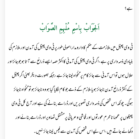
ہے؟
اَلجَوَابْ بِاسْمِ مُلْہِمِ الصَّوَابْ
ٹی وی چینل میں ملازمت کے حکم کا دارومدار اصولی طور پر ٹی وی چینل کی آمدن اور ملازم کی
بنیادی ذمہ داری پر ہے،اگر ٹی وی چینل کی آمدنی کا اکثر حصہ ایسے ذرائع سے آتا ہو جو جائز اور
حلال ہوں تو اس آمدنی سے جائز کام پر تنخواہ لینا جائز ہے،جبکہ بصورت دیگر یعنی اگر چینل
کے اکثر ذرائع آمدن ناجائز ہو یا ملازم کے ذمے جو کام لگایا گیا ہو وہ ناجائز ہو تو تنخواہ ناجائز
ہوگی۔ چونکہ اس شخص کی ذمہ داری تصویریں اور ڈرامے بنانے کی ہے اور آج کل ٹی وی
چینلوں پر عموما نامحرم عورتوں اور فحاشی و عریانی پر مشتمل تصاویر اور ڈرامےبنائےاور
دکھائے جاتے ہیں،اس لیے اس شخص کی آمدن سے فیس لینا جائز نہیں۔