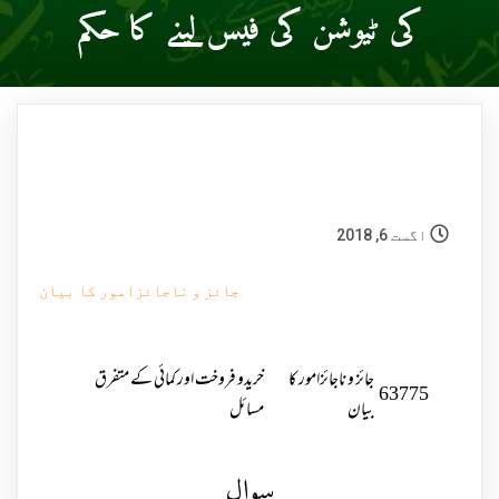
کی ٹیوشن کی فیس لینے کا حکم
اگست 6, 2018
جائز و ناجائزامور کا بیان
جائز و ناجائزامور کا
خریدو فروخت اور کمائی کے متفرق
63775
بیان
مسائل
سوال