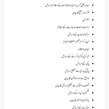
اجارہ یعنی کرایہ داری اور ملازمت کے احکام و مسائل
اقرار اور صلح کا بیان
القرآن
امانت ودیعت اورعاریت کے احکام
امانتا اور عاریة کے مسائل
انبیاء کرام علیہم الصلوۃ والسلام
ایمان وعقائد
بنجر زمین کو آباد کرنے کے مسائل
پاکی کے مسائل
پانی کی باری سے متعلق مسائل
تاریخ،جہاد اور مناقب کا بیان
تصوف و سلوک سے متعلق مسائل کا بیان
تقسیم جائیداد کے مسائل
جائز و ناجائزامور کا بیان
جنازے کےمسائل