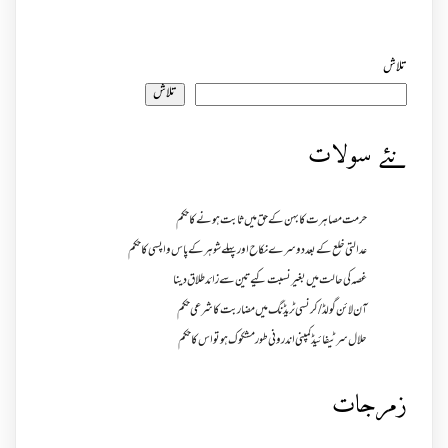
تلاش
تلاش
نئے سولات
حرمت مصاہرت کا بہن کے حق میں ثابت ہونے کا حکم
عدالتی خلع کے بعد دوسرے نکاح اور پہلے شوہر کے پاس واپسی کا حکم
غصہ کی حالت میں بغیر نسبت کیے تین سے زائد طلاق دینا
آن لائن گولڈ /کرنسی ٹریڈنگ میں مضاربت کا شرعی حکم
حلال سرٹیفائیڈ کمپنی اندرونی طور مشکوک ہو تو اس کا حکم
زمرجات