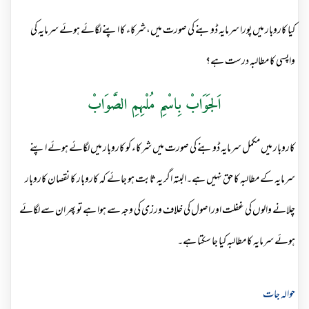
کیا کاروبار میں پورا سرمایہ ڈوبنے کی صورت میں،شرکاء کا اپنے لگائے ہوئے سرمایہ کی
واپسی کا مطالبہ درست ہے؟
اَلجَوَابْ بِاسْمِ مُلْہِمِ الصَّوَابْ
کاروبار میں مکمل سرمایہ ڈوبنے کی صورت میں شرکاء کو کاروبار میں لگائے ہوئے اپنے
سرمایہ کے مطالبہ کا حق نہیں ہے۔البتہ اگر یہ ثابت ہو جائے کہ کاروبار کا نقصان کاروبار
چلانے والوں کی غفلت اور اصول کی خلاف ورزی کی وجہ سے ہوا ہے تو پھر ان سے لگائے
ہوئے سرمایہ کا مطالبہ کیا جا سکتا ہے۔
حوالہ جات