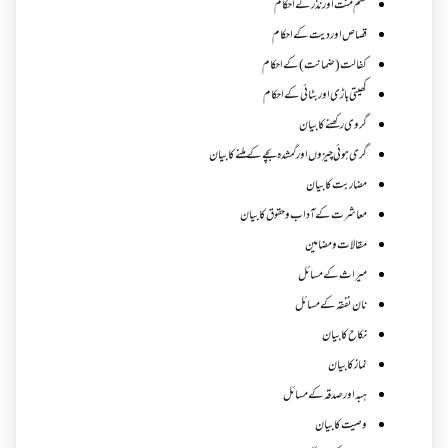
قسم منت اور نذر کے احکام
قصاص اور دیت کے احکام
کفالت (ضمانت) کے احکام
کھیتی باڑی اور بٹائی کے احکام
گروی رکھنے کا بیان
گری ہوئی چیزوں اورگمشدہ بچے کے ملنے کا بیان
مضاربت کا بیان
معاشرت کے آداب و حقوق کا بیان
مقالات ومضامین
میراث کے مسائل
نان نفقہ کے مسائل
نکاح کا بیان
نماز کا بیان
ہبہ اور صدقہ کے مسائل
وصیت کا بیان