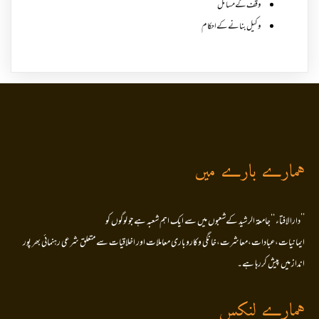
وقف کے مسائل
وکیل بنانے کے احکام
ہمارے بارے میں
’’دارالافتاء ‘‘جامعۃ الرشید کےشعبوں میں سے ایک اہم شعبہ ہے جو لوگوں کو
ایمانیات،عبادات،معاشرت،خانگی وکاروباری معاملات اور اخلاقیات سے متعلق شرعی رہنمائی بھر پور
انداز میں پیش کررہا ہے۔
ہمارے لنکس