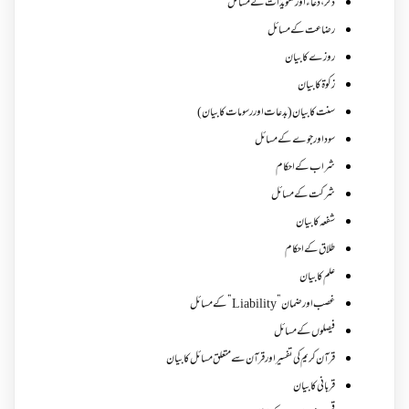
ذکر،دعاء اور تعویذات کے مسائل
رضاعت کے مسائل
روزے کا بیان
زکوة کابیان
سنت کا بیان (بدعات اور رسومات کا بیان)
سود اور جوے کے مسائل
شراب کے احکام
شرکت کے مسائل
شفعہ کا بیان
طلاق کے احکام
علم کا بیان
غصب اورضمان”Liability” کے مسائل
فیصلوں کے مسائل
قرآن کریم کی تفسیر اور قرآن سے متعلق مسائل کا بیان
قربانی کا بیان