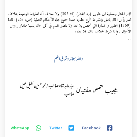
الدر المختار وحاشية ابن عابدين (رد المحتار) (4/ 305) ولا خلاف أن اشتراط الوضيعة بخلاف
قدر رأس المال باطل واشتراط الربح متفاوتا عندنا صحيح مجلة الأحكام العدلية (ص: 263) المادة
(1369) الضرر والخسارة التي تحصل بلا تعد ولا تقصير تقسم في كل حال بنسبة مقدار رءوس
الأموال , وإذا شرط خلاف ذلك فلا يعتبر.
..
واللہ سبحانہ وتعالی اعلم
سیّد عابد شاہ صاحب / محمد حسین خلیل خیل
مجیب
مفتیان
متخصص
صاحب
WhatsApp
Twitter
Facebook