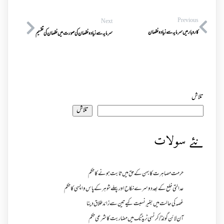
Previous
Next
کاروبار میں سرمایہ سے زیادہ نقصان
سرمایہ سے زیادہ نقصان کی صورت میں نقصان کی تقسیم
تلاش
تلاش
نئے سولات
حرمت مصاہرت کا بہن کے حق میں ثابت ہونے کا حکم
عدالتی خلع کے بعد دوسرے نکاح اور پہلے شوہر کے پاس واپسی کا حکم
غصہ کی حالت میں بغیر نسبت کیے تین سے زائد طلاق دینا
آن لائن گولڈ /کرنسی ٹریڈنگ میں مضاربت کا شرعی حکم