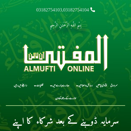
03182754103,03182754104
بِسْمِ اللَّـهِ الرَّحْمَـٰنِ الرَّحِيمِ
سرورق
فتاوی پڑھیں
رسائل و مضامین
ہمارے بارے میں
فلکیات
رابطے میں رہیں
ادارے کے ساتھ تعاون
سرمایہ ڈوبنے کے بعد شرکاء کا اپنے