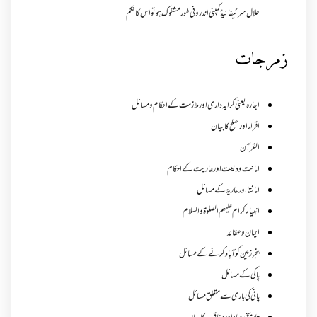
حلال سرٹیفائیڈ کمپنی اندرونی طور مشکوک ہو تو اس کا حکم
زمرجات
اجارہ یعنی کرایہ داری اور ملازمت کے احکام و مسائل
اقرار اور صلح کا بیان
القرآن
امانت ودیعت اورعاریت کے احکام
امانتا اور عاریة کے مسائل
انبیاء کرام علیہم الصلوۃ والسلام
ایمان وعقائد
بنجر زمین کو آباد کرنے کے مسائل
پاکی کے مسائل
پانی کی باری سے متعلق مسائل