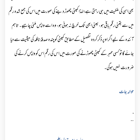
بھی اسی کی ملکیت میں ہی رہتی ہے؛ لہٰذا کمیٹی چھوڑ دینے کی صورت میں اس کی جمع شدہ رقم
میں سے جتنی رقم باقی ہو، یعنی ابھی تک خرچ نہ ہوئی ہو، وہ اسے واپس ملنی چاہیے۔ تاہم
آئندہ کے لیے اگر اوپر ذکر کردہ تفصیل کے مطابق کمیٹی کو چندہ صدقۂ نافلہ کی حیثیت سے دیا
جائے گا تو کسی ممبر کے کمیٹی چھوڑنے کی صورت میں اس کی رقم اس کو واپس کرنے کی
ضرورت نہیں ہوگی۔
حوالہ جات
.
..