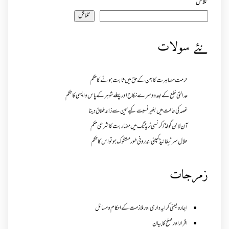
تلاش
تلاش
نئے سولات
حرمت مصاہرت کا بہن کے حق میں ثابت ہونے کا حکم
عدالتی خلع کے بعد دوسرے نکاح اور پہلے شوہر کے پاس واپسی کا حکم
غصہ کی حالت میں بغیر نسبت کیے تین سے زائد طلاق دینا
آن لائن گولڈ /کرنسی ٹریڈنگ میں مضاربت کا شرعی حکم
حلال سرٹیفائیڈ کمپنی اندرونی طور مشکوک ہو تو اس کا حکم
زمرجات
اجارہ یعنی کرایہ داری اور ملازمت کے احکام و مسائل
اقرار اور صلح کا بیان