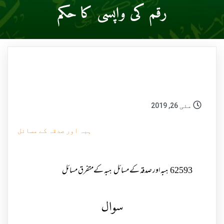
رقم کی واپسی کا حکم
مئی 26, 2019
ہبہ اور صدقہ کے مسائل
62593
ہبہ اور صدقہ کے مسائل
ہبہ کےمتفرق مسائل
سوال