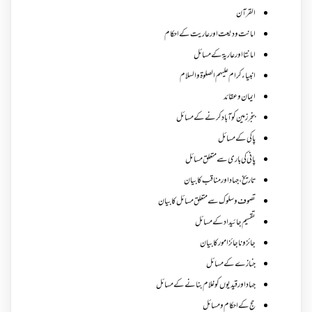
القرآن
امانت ودیعت اورعاریت کے احکام
امانتا اور عاریة کے مسائل
انبیاء کرام علیہم الصلوۃ والسلام
ایمان وعقائد
بنجر زمین کو آباد کرنے کے مسائل
پاکی کے مسائل
پانی کی باری سے متعلق مسائل
تاریخ،جہاد اور مناقب کا بیان
تصوف و سلوک سے متعلق مسائل کا بیان
تقسیم جائیداد کے مسائل
جائز و ناجائزامور کا بیان
جنازے کےمسائل
جہاد اور قیدیوں کو غلام بنانے کے مسائل
حج کے احکام ومسائل