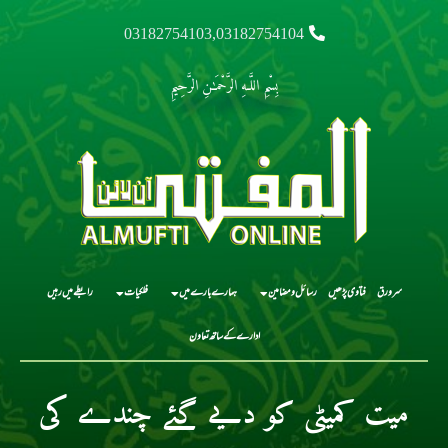
03182754103,03182754104
بِسْمِ اللَّـهِ الرَّحْمَـٰنِ الرَّحِيمِ
سرورق
فتاوی پڑھیں
رسائل و مضامین
ہمارے بارے میں
فلکیات
رابطے میں رہیں
ادارے کے ساتھ تعاون
میت کمیٹی کو دیے گئے چندے کی