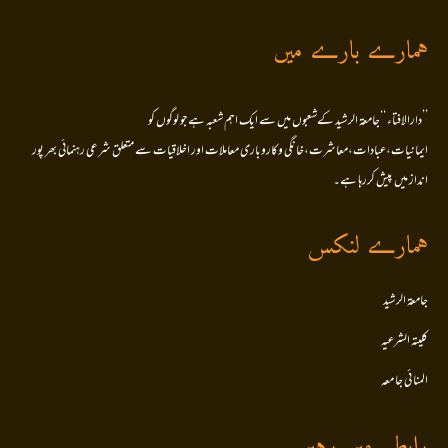
ہمارے بارے میں
’’دارالافتاء ‘‘جامعۃ الرشید کےشعبوں میں سے ایک اہم شعبہ ہے جو لوگوں کو
ایمانیات،عبادات،معاشرت،خانگی وکاروباری معاملات اور اخلاقیات سے متعلق شرعی رہنمائی بھر پور
انداز میں پیش کررہا ہے۔
ہمارے لنکس
جامعۃ الرشید
کلیتہ الشرعیہ
المنا ئی جا معہ
رابطے میں رہیں