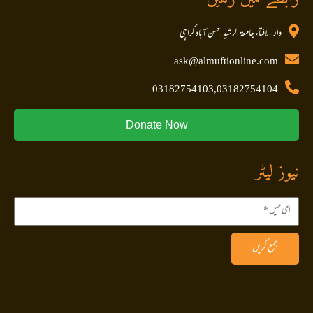
داراالافتاء جامعۃ الرشید احسن آباد کراچی
ask@almuftionline.com
03182754103,03182754104
Donate Now
نیوز لیٹر
جمع کریں