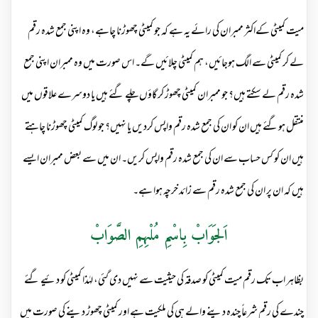
میت کمیٹی کےاکثر ممبران کی رائے یہ ہے کہ جو کمیٹی چھوڑنا چاہے، وہ اپنی جمع شدہ رقم
لے کر کمیٹی سے الگ ہوجائیں، ہم کمیٹی چلائیں گے۔ اس صورت میں وہ ممبران اپنی جمع
شدہ رقم لے سکتے ہیں؟ جو ممبران کمیٹی چھوڑ کر گاؤں چلے گئے ہیں یا دوسرے علاقوں میں
منتقل ہوگئے ہیں ان کو ان کی جمع شدہ رقم واپس کردیں یا نہیں؟ جو لوگ کمیٹی چھوڑنا چاہتے
ہیں ان کو کس حساب سے ان کی جمع شدہ رقم واپس کریں۔ ان میں سے بعض ممبران ایسے
ہیں کہ ان پر ان کی جمع شدہ رقم سے زائد خرچہ ہوا ہے۔
اَلجَوَابْ بِاسْمِ مُلْہِمِ الصَّوَابْ
بظاہر اب تک رقم میت کمیٹی کو صدقہ کی حیثیت سے نہیں دی گئی، لہٰذا کمیٹی کو دئیے گئے
چندے کی رقم شرعاً چندہ دینے والے ہی کی ملکیت ہے اور کمیٹی چھوڑ دینے کی صورت میں