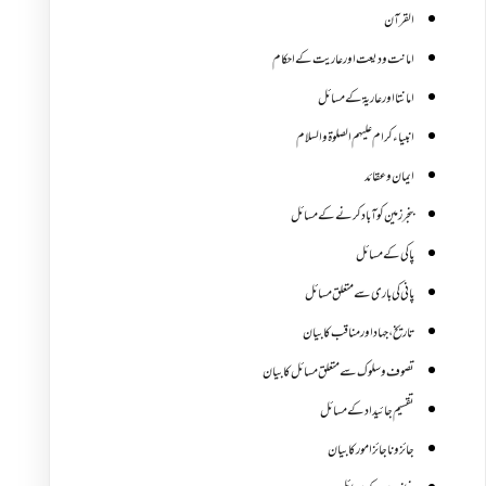
القرآن
امانت ودیعت اورعاریت کے احکام
امانتا اور عاریة کے مسائل
انبیاء کرام علیہم الصلوۃ والسلام
ایمان وعقائد
بنجر زمین کو آباد کرنے کے مسائل
پاکی کے مسائل
پانی کی باری سے متعلق مسائل
تاریخ،جہاد اور مناقب کا بیان
تصوف و سلوک سے متعلق مسائل کا بیان
تقسیم جائیداد کے مسائل
جائز و ناجائزامور کا بیان