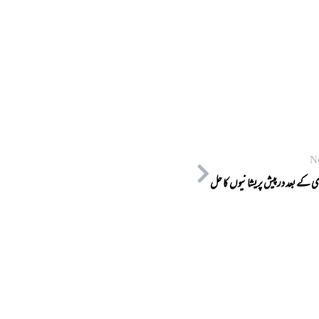
N
 کے بعد درپیش پریشانیوں کا حل