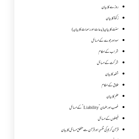
روزے کا بیان
زکوة کابیان
سنت کا بیان (بدعات اور رسومات کا بیان)
سود اور جوے کے مسائل
شراب کے احکام
شرکت کے مسائل
شفعہ کا بیان
طلاق کے احکام
علم کا بیان
غصب اورضمان”Liability” کے مسائل
فیصلوں کے مسائل
قرآن کریم کی تفسیر اور قرآن سے متعلق مسائل کا بیان