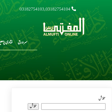
03182754103,03182754104
سرورق
فتاوی پڑھی
تلاش
تلاش