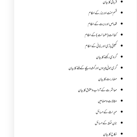
قربانی کا بیان
قسم منت اور نذر کے احکام
قصاص اور دیت کے احکام
کفالت (ضمانت) کے احکام
کھیتی باڑی اور بٹائی کے احکام
گروی رکھنے کا بیان
گری ہوئی چیزوں اورگمشدہ بچے کے ملنے کا بیان
مضاربت کا بیان
معاشرت کے آداب و حقوق کا بیان
مقالات ومضامین
میراث کے مسائل
نان نفقہ کے مسائل
نکاح کا بیان