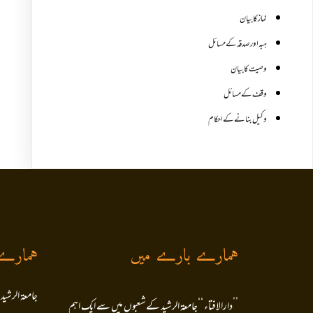
نماز کا بیان
ہبہ اور صدقہ کے مسائل
وصیت کا بیان
وقف کے مسائل
وکیل بنانے کے احکام
ہمارے بارے میں
ہمارے
جامعۃ الرشید
’’دارالافتاء ‘‘جامعۃ الرشید کےشعبوں میں سے ایک اہم