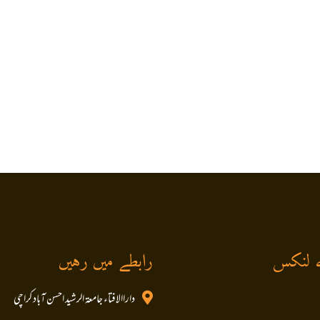
 لنکس
رابطے میں رہیں
داراالافتاء جامعۃ الرشید احسن آباد کراچی