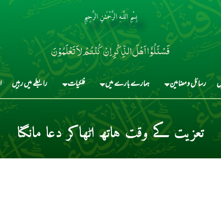
بِسْمِ اللَّـهِ الرَّحْمَـٰنِ الرَّحِيمِ
فَسْئَلُوْٓا اَہْلَ الذِّکْرِ اِنْ کُنْتُمْ لاَ تَعْلَمُوْنَ
ں
رسائل و مضامین
ہمارے بارے میں
فلکیات
رابطے میں رہیں
ا
تعزیت کے وقت ہاتھ اٹھاکر دعا مانگنا