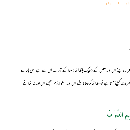
امور کا بیان
ت قرار دیتے ہیں اور بعض کے نزدیک ہاتھ اٹھانا دعا کے آداب میں سے ہے اس بارے
ے آتا ہے تو ہاتھ اٹھ کر دعا مانگتے ہیں اور اسکو لازم سمجھتے ہیں اور نہ اٹھانے
ہِمِ الصَّوَابْ