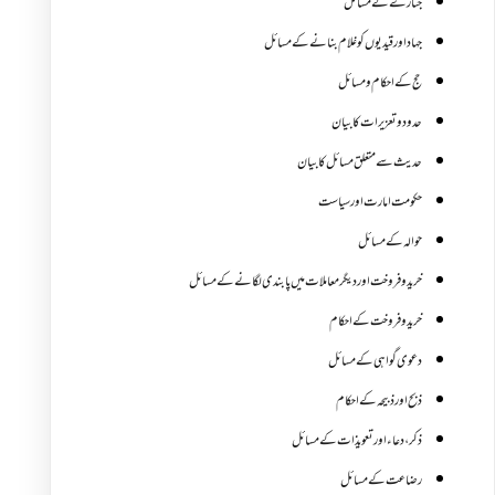
جنازے کےمسائل
جہاد اور قیدیوں کو غلام بنانے کے مسائل
حج کے احکام ومسائل
حدود و تعزیرات کا بیان
حدیث سے متعلق مسائل کا بیان
حکومت امارت اور سیاست
حوالہ کے مسائل
خرید و فروخت اور دیگر معاملات میں پابندی لگانے کے مسائل
خرید و فروخت کے احکام
دعوی گواہی کے مسائل
ذبح اور ذبیحہ کے احکام
ذکر،دعاء اور تعویذات کے مسائل
رضاعت کے مسائل