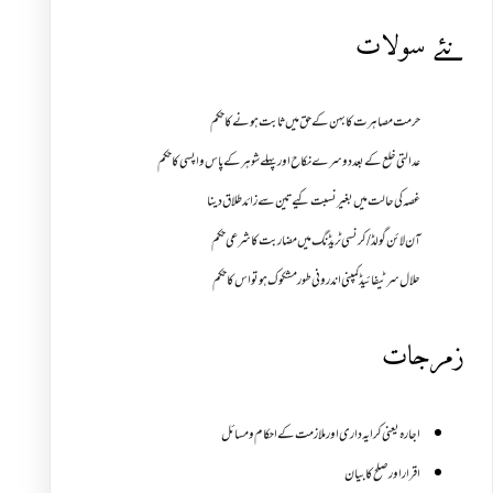
نئے سولات
حرمت مصاہرت کا بہن کے حق میں ثابت ہونے کا حکم
عدالتی خلع کے بعد دوسرے نکاح اور پہلے شوہر کے پاس واپسی کا حکم
غصہ کی حالت میں بغیر نسبت کیے تین سے زائد طلاق دینا
آن لائن گولڈ /کرنسی ٹریڈنگ میں مضاربت کا شرعی حکم
حلال سرٹیفائیڈ کمپنی اندرونی طور مشکوک ہو تو اس کا حکم
زمرجات
اجارہ یعنی کرایہ داری اور ملازمت کے احکام و مسائل
اقرار اور صلح کا بیان