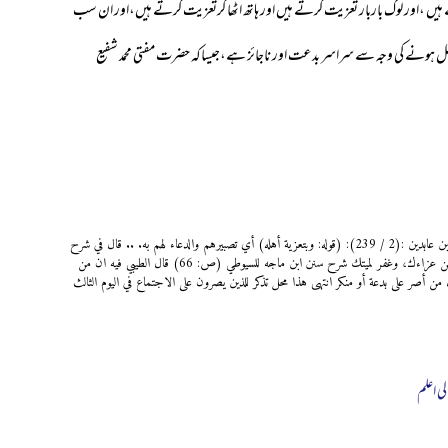
 ہیں ،اور لوگ باربار تعزیت کرتے ہیں اور ہاتھ اٹھا کرتعزیت کرتے ہیں،اور ان سب
 مشتمل ہونے کی وجہ سے سراسر بدعت اور ناجائز ہے،جیساکہ حضرت مفتی محمد شفیع
فی الدر المختار: (2 / 239): ولابأس بنقله قبل دفنه....وبتعزية أهله وترغيبهم في الصبر. فی حاشية ابن عابدين :(2 / 239): (قوله: وبتعزية أهله) أي تصبيرهم والدعاء لهم به. .. قال في شرح
المنية: وتستحب التعزية للرجال والنساء اللاتي لا يفتنّ،...والتعزية أن يقول: أعظم الله أجرك، وأحسن عزاءك، وغفر لميتك شرح سنن ابن ماجه للسيوطي (ص: 66) قال الطيبي فيه ان من
ر على بدعة أو منكر انتهى هذا محل تذكر للذين يصرون على الاجتماع في اليوم الثالث
لی اعلم