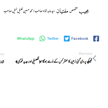
مجیب
مفتیان
متخصص
سیّد عابد شاہ صاحب / محمد حسین خلیل خیل صاحب
WhatsApp
Twitter
Facebook
Previous
ext
ٹھیکے پر دی گئی زمین کا عشر کس کے ذمے ہو گا؟﴿تفصیلی اور جدید فتوی﴾
شادی