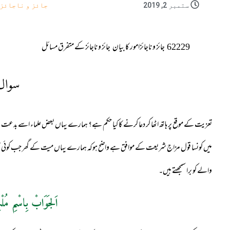
ستمبر 2, 2019
جائز و ناجائز
62229
جائز و ناجائزامور کا بیان
جائز و ناجائز کے متفرق مسائل
سوال
تعزیت کے موقع پر ہاتھ اٹھا کر دعا کرنے کا کیا حکم ہے؟ ہمارے یہاں بعض علماء اسے بدع
میں کونسا قول مزاج شریعت کے موافق ہے واضح ہوکہ ہمارے یہاں میت کے گھر جب کوئی تعزیت کیلئ
والے کو برا سمجھتے ہیں۔
اَلجَوَابْ بِاسْمِ مُلْ