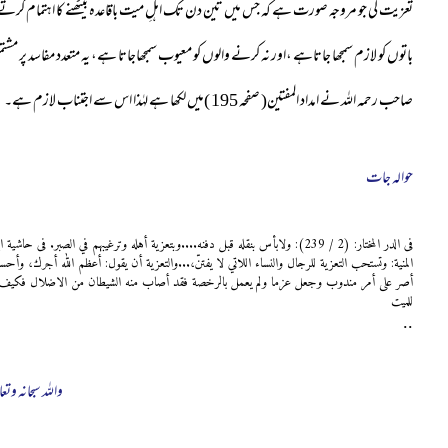
تعزیت کی جو مروجہ صورت ہے کہ جس میں تین دن تک اہلِ میت باقاعدہ بیٹھنے کا اہتمام کرتے
باتوں کو لازم سمجھا جاتاہے ،اور نہ کرنے والوں کو معیوب سمجھاجاتا ہے، یہ متعدد مفاسد پر
صاحب رحمہ اللہ نے امداد المفتین( صفحہ 195 )میں لکھا ہے لہٰذا اس سے اجتناب لازم ہے۔
حوالہ جات
أصر على أمر مندوب وجعل عزما ولم يعمل بالرخصة فقد أصاب منه الشيطان من الاضلال فكيف من أص
للميت
..
واللہ سبحانہ وتعا