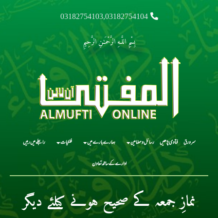
03182754103,03182754104
بِسْمِ اللَّـهِ الرَّحْمَـٰنِ الرَّحِيمِ
سرورق
فتاوی پڑھیں
رسائل و مضامین
ہمارے بارے میں
فلکیات
رابطے میں رہیں
ادارے کے ساتھ تعاون
نمازِ جمعہ کے صحیح ہونے کیلئے دیگر