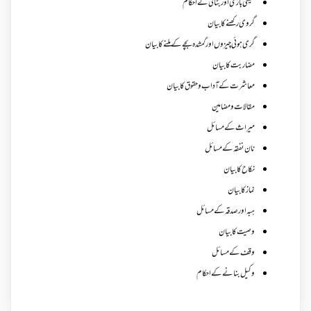
کھیتی باڑی اور بٹائی کے احکام
گروی رکھنے کا بیان
گری ہوئی چیزوں اورگمشدہ بچے کے ملنے کا بیان
مضاربت کا بیان
معاشرت کے آداب و حقوق کا بیان
مقالات ومضامین
میراث کے مسائل
نان نفقہ کے مسائل
نکاح کا بیان
نماز کا بیان
ہبہ اور صدقہ کے مسائل
وصیت کا بیان
وقف کے مسائل
وکیل بنانے کے احکام