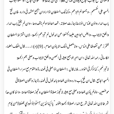
وھو ان یفتح ابواب الجامع ویؤذن للناس کافۃ، حتی ان جماعۃ لواجتمعوا فی الجامع ، واغلقوا ابواب
المسجد علی انفسھم ، وجمعوا لم یجزھم،وکذلک السلطان اذا اراد ان یجمع بحشمہ فی دارہ ،فان فتح
باب الدار واذن للناس اذنا عامًّا جازت صلاتہ، شھد العامَّۃ او لم یشھدوھا ، وان لم یفتح باب الدار
واغلق الابواب،واجلس البوابین علیھا لیمنعوا عن الدخول لم تجزھم الجمعۃ ، لان اشتراط السلطان
للتحرز عن تفویتھا علی الناس، ولا یحصل ذلک الا باذن العام۔ [9] (د):۔۔۔ قال الملک العلماء
الکاسانی رحمہ اللہ تعالیٰ: ان امیرالو جمع جیشہ فی الحصن واغلق الابواب وصلی بھم الجمعۃ
لاتجزئھم۔کذا ذکر فی النوادر ۔فانہ قال : السلطان اذا صلی فی فھندرۃ والقوم مع امراء السلطان فی
المسجد الجامع ،قال ان فتح باب دارہ واذن للعامۃ بالدخول فی فھندرۃ جاز وتکون الصلاۃفی
موضعین، ولولم یأذن للعامۃ وصلی مع جیشہ لاتجوز صلاۃ السلطان وتجوز صلاۃ العامۃ، وانما کان ھذا
شرطا لان اللہ تعالیٰ شرع النداء لصلاۃ الجمعۃ بقولہ ” يَا أَيُّهَا الَّذِينَ آمَنُوا إِذَا نُودِي لِلصَّلاةِ مِنْ يَوْمِ