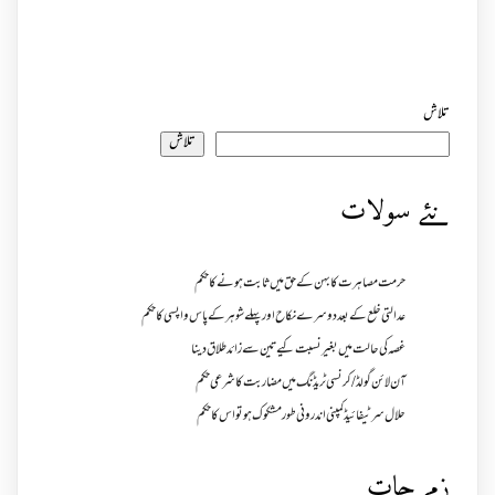
تلاش
تلاش
نئے سولات
حرمت مصاہرت کا بہن کے حق میں ثابت ہونے کا حکم
عدالتی خلع کے بعد دوسرے نکاح اور پہلے شوہر کے پاس واپسی کا حکم
غصہ کی حالت میں بغیر نسبت کیے تین سے زائد طلاق دینا
آن لائن گولڈ /کرنسی ٹریڈنگ میں مضاربت کا شرعی حکم
حلال سرٹیفائیڈ کمپنی اندرونی طور مشکوک ہو تو اس کا حکم
زمرجات