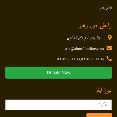
المنا ئی جا معہ
رابطے میں رہیں
داراالافتاء جامعۃ الرشید احسن آباد کراچی
ask@almuftionline.com
03182754103,03182754104
Donate Now
نیوز لیٹر