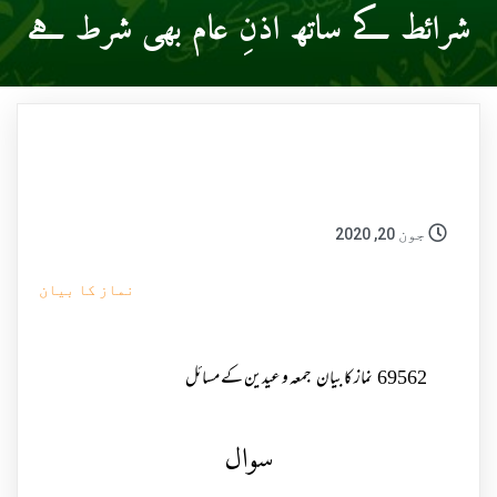
شرائط کے ساتھ اذنِ عام بھی شرط ہے
جون 20, 2020
نماز کا بیان
69562
نماز کا بیان
جمعہ و عیدین کے مسائل
سوال