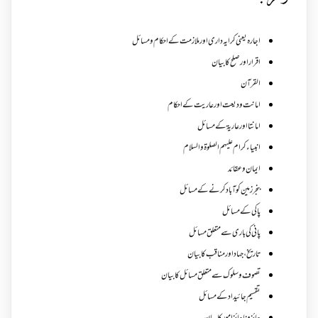
اجارہ یعنی کرایہ داری اور ملازمت کے احکام و مسائل
اقرار اور صلح کا بیان
القرآن
امانت ودیعت اورعاریت کے احکام
امانتا اور عاریة کے مسائل
انبیاء کرام علیہم الصلوۃ والسلام
ایمان وعقائد
بنجر زمین کو آباد کرنے کے مسائل
پاکی کے مسائل
پانی کی باری سے متعلق مسائل
تاریخ،جہاد اور مناقب کا بیان
تصوف و سلوک سے متعلق مسائل کا بیان
تقسیم جائیداد کے مسائل