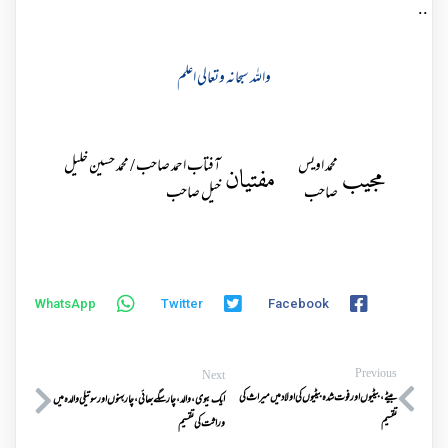
..
واللہ سبحانہ وتعالی اعلم
محمد اویس
آفتاب احمد صاحب / محمد حسین خلیل
مجیب
مفتیان
صاحب
خیل صاحب
WhatsApp
Twitter
Facebook
Previous
Next
بیٹے،بیٹیوں اورفوت شدہ بیٹیوں کی اولاد میں میراث کی
ایک بیوی،والد،چار سگے بھائی،چار بہنوں اورسوتیلی والدہ میں
تقسیم
وراثت کی تقسیم