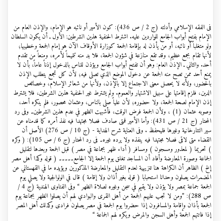
فی الفقه الإسلامي وأدلته (ج 2 / ص 436): كون الأمير أو نائبه هو الإمام، والإذن العام من
الإمام بفتح أبواب الجامع للواردين عليه. اشترط الحنفية هذين الشرطين: الأول ـ أن يكون السلطان
ولو متغلباً أو نائبه، أو من يأذن له بإقامة الجمعة كوزارة الأوقاف الآن هو إمام الجمعة وخطيبها؛
لأنها تقام بجمع عظيم، وقد تقع منازعة في شؤون الجمعة، فلا بد منه تتميماً لأمره، ومنعاً من تقدم
أحد. والثاني ـ الإذن العام: وهو أن تفتح أبواب الجامع ويؤذن للناس بالدخول إذناً عاماً، بأن لا
يمنع أحد ممن تصح منه الجمعة عن دخول الموضع الذي تصلى فيه؛ لأن كل تجمع يتطلب الإذن
بالحضور، ولأنه لا يحصل معنى الاجتماع إلا بالإذن، ولأنها من شعائر الإسلام، وخصائص
الدين، فلزم إقامتها على سبيل الاشتهار والعموم. ولم يشترط غير الحنفية هذين الشرطين، فلا يشترط
إذن الإمام لصحة الجمعة، ولا حضوره؛ لأن علياً صلى بالناس، وعثمان محصور، فلم ينكره أحد،
وصوبه عثمان (1) ، ولأن الجمعة فرض الوقت، فأشبهت الظهر في عدم هذين الشرطين۔ وفی رد
المحتار (ج 21 / ص 431): وأما الأمير فمتى صادف فصلا مجتهدا فيه نفذ أمره كما قدمناه عن
سير التتارخانية وغيرها فليحفظ . وفی العناية شرح الهداية - (ج 10 / ص 276) الأصل أن
القضاء متى لاقى فصلا مجتهدا فيه ينفذه ولا يرده غيره۔ فی رد المحتار (ج 6 / ص 105): ( وكره
) تحريما ( لمعذور ومسجون ) ومسافر ( أداء ظهر بجماعة في مصر ) قبل الجمعة وبعدها لتقليل
الجماعة وصورة المعارضة وأفاد أن المساجد تغلق يوم الجمعة إلا الجامع۔۔۔۔۔ ( قوله وكذا أهل مصر
إلخ ) الظاهر أن الكراهة هنا تنزيهية لعدم التقليل والمعارضة المذكورين ويؤيده ما في القهستاني عن
المضمرات يصلون وحدانا استحبابا ( قوله بغير أذان ولا إقامة ) قال في الولوالجية ولا يصلي يوم
الجمعة جماعة بمصر ولا يؤذن ولا يقيم في سجن وغيره لصلاة الظهر “ وفی الفتاوى الهندية (ج 4 /
ص 288): ”ومن لا تجب عليهم الجمعة من أهل القرى والبوادي لهم أن يصلوا الظهر بجماعة يوم
الجمعة بأذان وإقامة والمسافرون إذا حضروا يوم الجمعة في مصر يصلون فرادى وكذلك أهل المصر
إذا فاتتهم الجمعة وأهل السجن والمرض ويكره لهم الجماعة “