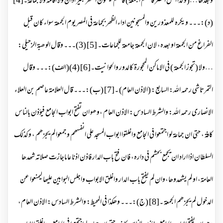
وبعدھا …(وکذا اھل المصر فاتتھم الجمعۃ) فانھم یصلون الظھر بغیر اذان ولا اقامۃ ولا جماعۃ۔[4]
(د):۔۔۔ ویکرہ للمعذورین والمسجونین اداء الظھر بجماعۃ فی المصر یوم الجمعۃ سواء کان قبل
الفراغ من الجمعۃ او بعدہ، لان الجمعۃ جامعۃ للجماعات۔ [5] (3)۔۔۔ وقال الوھبۃ الزحیلی:
…ولا (تجوز الجمعۃ ) فی الاماکن المحجورۃ کالدور والحوانیت۔[6] (4)(الف):۔۔۔ وقال
التمرتاشی رحمہ اللہ: السابع: (الاذن العام) ۔[7] (ب):۔۔۔ قال العلامۃ عاصم بن العلاء
الانصاری رحمہ اللہ: والشرط السادس: الاذن العام ،وھو ان تفتح ابواب الجامع فیؤذن بالناس
کافۃ ، حتی ان جماعۃ لو اجتمعوا فی الجامع واغلقوا ابواب المسجد علی انفسھم وجمعوا لم یجزھم ، وکذلک
السلطان اذا اراد ان یجمع بحشم فی دارہ، فان فتح باب الدار فاذن اذنا عاماجازت صلاتہ شھدھا
العامۃ، او لم یشھدوھا،وان لم یفتح باب الدار واغلق الابواب واجلس البوابین علیھا لیمنعوا عن
الدخول لم یجزھم الجمعۃ ۔[8] (ج):۔۔۔ وھکذا فی المحیط: والشرط السادس: الاذن العام،