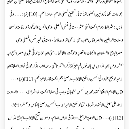
الْجُمُعَةِ فَاسْعَوْا إِلَى ذِكْرِ اللَّهِ“ والنداء للاشتھار ، ولذایسمی جمعۃ لاجتماع الجماعات فیھا فاقتضی ان تکون
الجماعات کلھا مأذونین بالحضور اذناً تاماً۔تحقیق لمعنی الاسم، واللہ اعلم۔ [10] (ذ):۔۔۔ وفی
البنایۃ: شرائط لزوم الجمعۃ اثنی عشر ،ستۃ فی نفس المصلی ،وھی الحریۃ والذکورۃ والاقامۃ والصحۃ
وسلامۃ الرجلین والبصر وقال یجب علی الاعمیٰ اذا وجد قائداً، وستۃ فی غیر نفس المصلی وھی
المصرالجامع والسلطان والجماعۃ والخطبۃ والوقت والاظھار، حتی ان الوالی لو اَتٰی علی بابالمصر وجمع فیہ
بحشمہ ولم یأذن للناس فیہ بالدخول لم یجز کذاذکرہ التمرتاشی رحمہ اللہ، وذکر محمد فی نوادرالصلاۃ ان
الامیر لو جمع جنودہ فی الحصن واغلق الابواب وصلیٰ بھم الجمعۃ فانہ لایجزئھم۔[11] (ر):۔۔۔
وقال الامام الحافظ المجتھد محمد بن الحسن الشیبانی ،باب فی صلاۃ الجمعۃ، لھا شرائط،۔۔۔ والسادسۃ
الاداء علی سبیل الاشتھار شرط، حتی لو اغلق الامیر ابواب الحصن وصلیٰ بالناس وعسکرہ لا یجوز۔
[12] (ز)۔۔۔وقال الوھبۃ الزحیلی: والثانی الاذن العام، وھو ان تفتح الابواب الجامع للناس