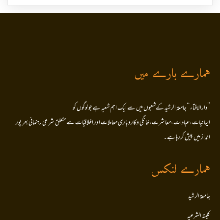
ہمارے بارے میں
’’دارالافتاء ‘‘جامعۃ الرشید کےشعبوں میں سے ایک اہم شعبہ ہے جو لوگوں کو
ایمانیات،عبادات،معاشرت،خانگی وکاروباری معاملات اور اخلاقیات سے متعلق شرعی رہنمائی بھر پور
انداز میں پیش کررہا ہے۔
ہمارے لنکس
جامعۃ الرشید
کلیتہ الشرعیہ