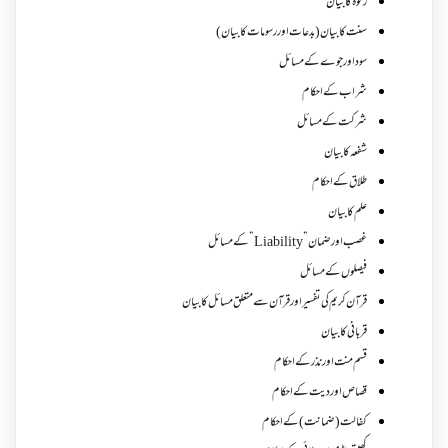
زکوة کابیان
سنت کا بیان (بدعات اور رسومات کا بیان)
سود اور جوے کے مسائل
شراب کے احکام
شرکت کے مسائل
شفعہ کا بیان
طلاق کے احکام
علم کا بیان
غصب اورضمان”Liability” کے مسائل
فیصلوں کے مسائل
قرآن کریم کی تفسیر اور قرآن سے متعلق مسائل کا بیان
قربانی کا بیان
قسم منت اور نذر کے احکام
قصاص اور دیت کے احکام
کفالت (ضمانت) کے احکام