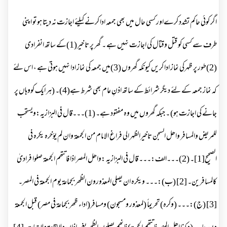
اگر کوئی حاکم تشدد کرےاور کسی حال میں بھی جمعہ ادا کرنے کیلئے اجازت نہ دیتا ہو تو اپنی
طرف سے کسی کو قتل وقتال کی اجازت نہیں ہے ۔ گھر پر تا خیر(1)کے ساتھ انفرادی
(2)طور پر ظہرکی نماز ادا کریں کیونکہ گھروں (3)میں جمعہ کی نماز ادا نہیں ہوتی ہے ، اس لئے
کہ نماز جمعہ کے لئے دیگر شرائط کے ساتھ اذنِ عام بھی شرط ہے(4)۔ (ہر ایک کووہاں پر
جانے کی اجازت ہو) ۔ جبکہ گھروں میں وہ مفقود ہے۔ (1)۔۔۔قال فی البزازیہ:ویستحب
للمریض والمسافر واھل السجن تاخیرالظہر الی فراغ الامام من الجمعۃ وان لم یؤخرہ یکرہ فی
الصحیح[1]۔ (2)۔۔۔الف:۔۔۔ قال فی البزازیہ :واھل المصر اذا فاتتھم الجمعۃ صلوا فرادیٰ
کالمسافرین۔ [2] (ب):۔۔۔ ویکرہ ان یصلی المعذورون الظھر بجماعۃ یوم الجمعۃ فی المصر۔
[3] (ج):۔۔۔ (وکرہ) تحریماً (لمعذور ومسجون) ومسافر(اداء ظھر بجماعۃ فی مصر) قبل الجمعۃ