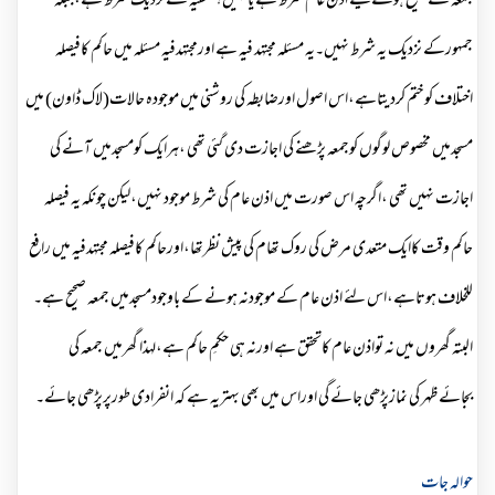
جمعہ کے صحیح ہونے کیلئے اذن عام شرط ہے یانہیں؟ حنفیہ کے نزدیک شرط ہے،جبکہ
جمہورکے نزدیک یہ شرط نہیں۔یہ مسئلہ مجتہد فیہ ہے اورمجتہدفیہ مسئلہ میں حاکم کافیصلہ
اختلاف کوختم کردیتاہے،اس اصول اورضابطہ کی روشنی میں موجودہ حالات(لاك ڈاون) میں
مسجدمیں مخصوص لوگوں کوجمعہ پڑھنے کی اجازت دی گئی تھی ،ہرایک کومسجدمیں آنے کی
اجازت نہیں تھی ،اگرچہ اس صورت میں اذن عام کی شرط موجود نہیں،لیکن چونکہ یہ فیصلہ
حاکم وقت کاایک متعدی مرض کی روک تھام كی پیش نظرتھا،اورحاکم کافیصلہ مجتہدفیہ میں رافع
للخلاف ہوتاہے،اس لئے اذن عام کے موجودنہ ہونے کے باوجودمسجدمیں جمعہ صحیح ہے۔
البتہ گھروں میں نہ تواذن عام کاتحقق ہے اورنہ ہی حکمِ حاکم ہے،لہذا گھرمیں جمعہ کی
بجائےظہر کی نمازپڑھی جائے گی اوراس میں بھی بہتریہ ہے کہ انفرادی طورپرپڑھی جائے۔
حوالہ جات