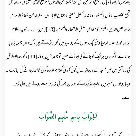
بالدخول اذنا عاما، بان لا یمنع احد ممن تصح منہ الجمعۃ عن الدخول الموضع الذی تصلی فیہ، لان کل
تجمع یتطلب الاذن بالحضور، ولانہ لا یحصل معنی الاجتماع الا بالاذن ، ولانھا من شعائر الاسلام،
وخصائص الدین، فلزم اقامتھا علی سبیل الاشتھار والعموم۔[13] (س):۔ ۔۔ شہیدِ اسلام
علامہ محمد یوسف لدھیانویؒ ایک سوال کے جواب میں تحریر فرماتے ہیں ، کہ جہاں جمعہ پڑھایا
جاتا ہے ،اگر وہاں ہر ایک کو جانے کی اجازت نہیں تو جمعہ نہیں ہوگا۔[14] مذکورہ بالا دلائل
کی روشنی میں جس مسجد کے دروازے پر کوئی آدمی کھڑا ہو اور لوگوں کو اندر جانے کی اجازت نہ
دیتا ہو تو اس مسجد میں حالتِ مذکور ہ کے دوران جمعہ کی نماز درست ہونے میں کافی تردد
ہے۔
اَلجَوَابْ بِاسْمِ مُلْہِمِ الصَّوَابْ