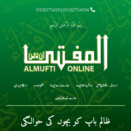
03182754103,03182754104
بِسْمِ اللَّـهِ الرَّحْمَـٰنِ الرَّحِيمِ
سرورق
فتاوی پڑھیں
رسائل و مضامین
ہمارے بارے میں
فلکیات
رابطے میں رہیں
ادارے کے ساتھ تعاون
ظالم باپ کو بچوں کی حوالگی