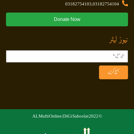
03182754103,03182754104
Donate Now
نیوز لیٹر
جمع کریں
DiGi Sahoolat
© 2022 AL Mufti Online |