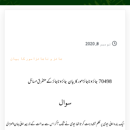
نومبر 8, 2020
جائز و ناجائزامور کا بیان
70498
جائز و ناجائزامور کا بیان
جائز و ناجائز کے متفرق مسائل
سوال
ایک بندہ اپنی بیوی پر ظلم تشدد بہت کرتا تھا بیوی نے تنگ آکر اس سے عدالت کے ذریعہ اپنی جان چھڑا لی