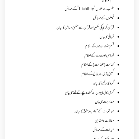
علم کا بیان
غصب اورضمان”Liability” کے مسائل
فیصلوں کے مسائل
قرآن کریم کی تفسیر اور قرآن سے متعلق مسائل کا بیان
قربانی کا بیان
قسم منت اور نذر کے احکام
قصاص اور دیت کے احکام
کفالت (ضمانت) کے احکام
کھیتی باڑی اور بٹائی کے احکام
گروی رکھنے کا بیان
گری ہوئی چیزوں اورگمشدہ بچے کے ملنے کا بیان
مضاربت کا بیان
معاشرت کے آداب و حقوق کا بیان
مقالات ومضامین
میراث کے مسائل