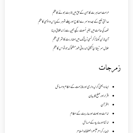
حرمت مصاہرت کا بہن کے حق میں ثابت ہونے کا حکم
عدالتی خلع کے بعد دوسرے نکاح اور پہلے شوہر کے پاس واپسی کا حکم
غصہ کی حالت میں بغیر نسبت کیے تین سے زائد طلاق دینا
آن لائن گولڈ /کرنسی ٹریڈنگ میں مضاربت کا شرعی حکم
حلال سرٹیفائیڈ کمپنی اندرونی طور مشکوک ہو تو اس کا حکم
زمرجات
اجارہ یعنی کرایہ داری اور ملازمت کے احکام و مسائل
اقرار اور صلح کا بیان
القرآن
امانت ودیعت اورعاریت کے احکام
امانتا اور عاریة کے مسائل
انبیاء کرام علیہم الصلوۃ والسلام