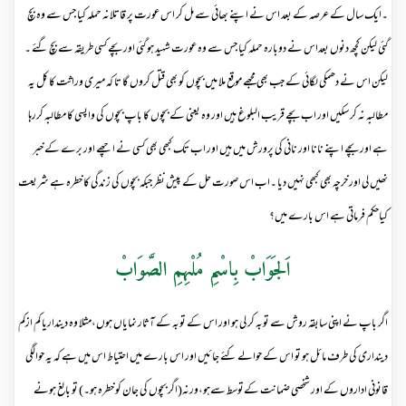
۔ایک سال کے عرصہ کے بعد اس نے اپنے بھائی سے مل کر اس عورت پر قاتلانہ حملہ کیا جس سے وہ بچ
گئی لیکن کچھ دنوں بعداس نے دوبارہ حملہ کیا جس سے وہ عورت شہید ہو گئی اور بچے کسی طریقہ سے بچ گئے ۔
لیکن اس نے دھمکی لگائی کے جب بھی مجھے موقع ملا میں بچوں کو بھی قتل کروں گا تا کہ میری وراثت کا کل یہ
مطالبہ نہ کر سکیں اور اب بچے قریب البلوغ ہیں اور وہ یعنی کے بچوں کا باپ بچوں کی واپسی کا مطالبہ کررہا
ہے اور بچے اپنے نانا اور نانی کی پرورش میں ہیں اور اب تک کبھی بھی کسی نے اچھے اور برے کے خبر
نھیں لی اور خرچہ بھی کبھی نہیں دیا ۔اب اس صورت حل کے پیش نظر جبکہ بچوں کی زندگی کا خطرہ ہے شریعت
کیاحکم فرماتی ہے اس بارے میں؟
اَلجَوَابْ بِاسْمِ مُلْہِمِ الصَّوَابْ
اگر باپ نے اپنی سابقہ روش سے توبہ کر لی ہو اور اس کے توبہ کے آثار نمایاں ہوں،مثلا وہ دینداریا کم ازکم
دینداری کی طرف مائل ہو تو اس کے حوالے کئے جائیں اور اس بارے میں احتیاط اس میں ہے کہ یہ حوالگی
قانونی اداروں کے اور شخصی ضمانت کےتوسط سےہو،ورنہ(اگر بچوں کی جان کو خطرہ ہو۔) تو بالغ ہونے