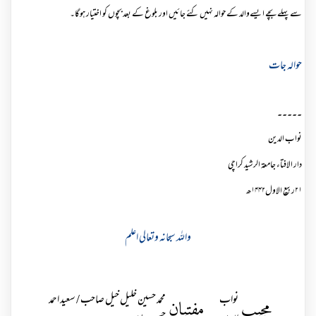
سے پہلے بچے ایسےوالد کے حوالہ نہیں کئے جائیں اور بلوغ کے بعد بچوں کو اختیار ہوگا۔
حوالہ جات
۔۔۔۔۔
نواب الدین
دار الافتاء جامعۃ الرشید کراچی
۲۱ربیع الاول۱۴۴۲ھ
واللہ سبحانہ وتعالی اعلم
نواب
محمد حسین خلیل خیل صاحب / سعید احمد
مجیب
مفتیان