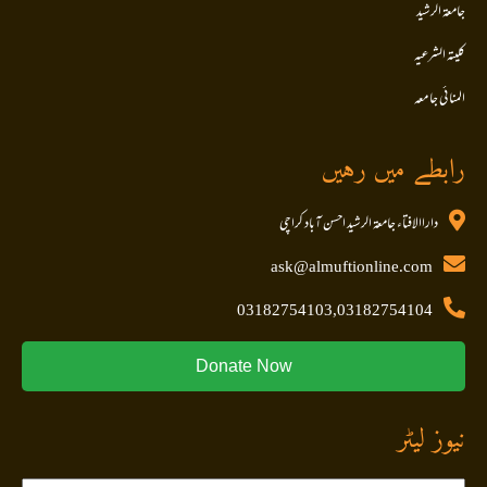
جامعۃ الرشید
کلیتہ الشرعیہ
المنا ئی جا معہ
رابطے میں رہیں
داراالافتاء جامعۃ الرشید احسن آباد کراچی
ask@almuftionline.com
03182754103,03182754104
Donate Now
نیوز لیٹر