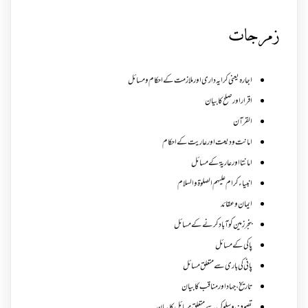
زمرجات
اجارہ یعنی کرایہ داری اور ملازمت کے احکام و مسائل
اقرار اور صلح کا بیان
القرآن
امانت ودیعت اورعاریت کے احکام
امانتا اور عاریة کے مسائل
انبیاء کرام علیہم الصلوۃ والسلام
ایمان وعقائد
بنجر زمین کو آباد کرنے کے مسائل
پاکی کے مسائل
پانی کی باری سے متعلق مسائل
تاریخ،جہاد اور مناقب کا بیان