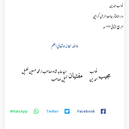
نواب الدین
دار الافتاء جامعۃ الرشید کراچی
۳ربیع الثانی۱۴۴۲ھ
واللہ سبحانہ وتعالی اعلم
نواب
سیّد عابد شاہ صاحب / محمد حسین خلیل
مجیب
مفتیان
الدین
خیل صاحب
WhatsApp
Twitter
Facebook