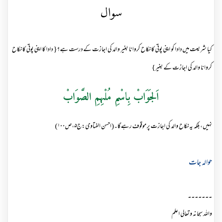
سوال
کیا شریعت میں دادا کو اپنی پوتی کا نکاح کروانا بغیر والد کی اجازت کے درست ہے؟{ دادا کا اپنی پوتی کا نکاح
کروانا والد کی اجازت کے بغیر}
اَلجَوَابْ بِاسْمِ مُلْہِمِ الصَّوَابْ
نہیں،بلکہ یہ نکاح والد کی اجازت پر موقوف رہےگا۔(احسن الفتاوی:ج۵،ص۱۰۰)
حوالہ جات
۔۔۔۔۔۔۔
واللہ سبحانہ وتعالی اعلم