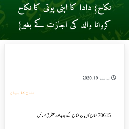
نکاح{ دادا کا اپنی پوتی کا نکاح
کروانا والد کی اجازت کے بغیر}
نومبر 19, 2020
نکاح کا بیان
70615
نکاح کا بیان
نکاح کے جدید اور متفرق مسائل