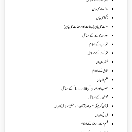
رضاعت کے مسائل
روزے کا بیان
زکوة کابیان
سنت کا بیان (بدعات اور رسومات کا بیان)
سود اور جوے کے مسائل
شراب کے احکام
شرکت کے مسائل
شفعہ کا بیان
طلاق کے احکام
علم کا بیان
غصب اورضمان”Liability” کے مسائل
فیصلوں کے مسائل
قرآن کریم کی تفسیر اور قرآن سے متعلق مسائل کا بیان
قربانی کا بیان
قسم منت اور نذر کے احکام