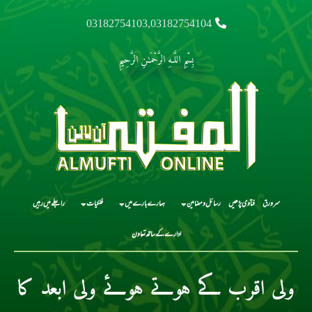
03182754103,03182754104
بِسْمِ اللَّـهِ الرَّحْمَـٰنِ الرَّحِيمِ
سرورق
فتاوی پڑھیں
رسائل و مضامین
ہمارے بارے میں
فلکیات
رابطے میں رہیں
ادارے کے ساتھ تعاون
ولی اقرب کے ہوتے ہوئے ولی ابعد کا