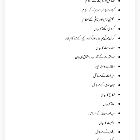
قصاص اور دیت کے احکام
کفالت (ضمانت) کے احکام
کھیتی باڑی اور بٹائی کے احکام
گروی رکھنے کا بیان
گری ہوئی چیزوں اورگمشدہ بچے کے ملنے کا بیان
مضاربت کا بیان
معاشرت کے آداب و حقوق کا بیان
مقالات ومضامین
میراث کے مسائل
نان نفقہ کے مسائل
نکاح کا بیان
نماز کا بیان
ہبہ اور صدقہ کے مسائل
وصیت کا بیان
وقف کے مسائل