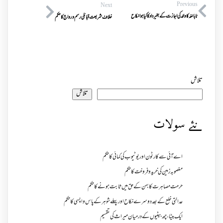
Previous
Next
نابالغہ کاوالد کی اجازت کے بغیر داد کا کیا ہوا نکاح
خلاف شریعت قبائلی رسم ورواج کا حکم
تلاش
تلاش
نئے سولات
اے آئی سے کارٹون اور یوٹیوب کی کمائی کا حکم
مغصوبہ زمین کی خرید و فروخت کا حکم
حرمت مصاہرت کا بہن کے حق میں ثابت ہونے کا حکم
عدالتی خلع کے بعد دوسرے نکاح اور پہلے شوہر کے پاس واپسی کا حکم
ایک بیٹا ، چھ بیٹیوں کے درمیان میراث کی تقسیم