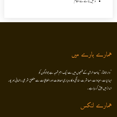
وکیل بنانے کے احکام
ہمارے بارے میں
’’دارالافتاء ‘‘جامعۃ الرشید کےشعبوں میں سے ایک اہم شعبہ ہے جو لوگوں کو
ایمانیات،عبادات،معاشرت،خانگی وکاروباری معاملات اور اخلاقیات سے متعلق شرعی رہنمائی بھر پور
انداز میں پیش کررہا ہے۔
ہمارے لنکس