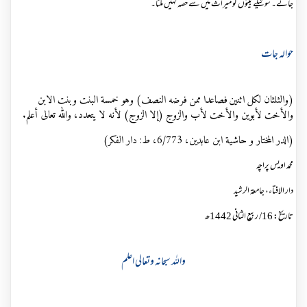
جائے۔ سوتیلے بیٹوں کو میراث میں سے حصہ نہیں ملتا۔
حوالہ جات
(والثلثان لكل اثنين فصاعدا ممن فرضه النصف) وهو خمسة البنت وبنت الابن
والأخت لأبوين والأخت لأب والزوج (إلا الزوج) لأنه لا يتعدد، والله تعالى أعلم.
(الدر المختار و حاشية ابن عابدين، 6/773، ط: دار الفكر)
محمد اویس پراچہ
دار الافتاء، جامعۃ الرشید
تاریخ: 16/ ربیع الثانی 1442ھ
واللہ سبحانہ وتعالی اعلم