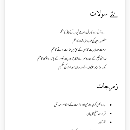
نئے سولات
اے آئی سے کارٹون اور یوٹیوب کی کمائی کا حکم
مغصوبہ زمین کی خرید و فروخت کا حکم
حرمت مصاہرت کا بہن کے حق میں ثابت ہونے کا حکم
عدالتی خلع کے بعد دوسرے نکاح اور پہلے شوہر کے پاس واپسی کا حکم
ایک بیٹا ، چھ بیٹیوں کے درمیان میراث کی تقسیم
زمرجات
اجارہ یعنی کرایہ داری اور ملازمت کے احکام و مسائل
اقرار اور صلح کا بیان
القرآن