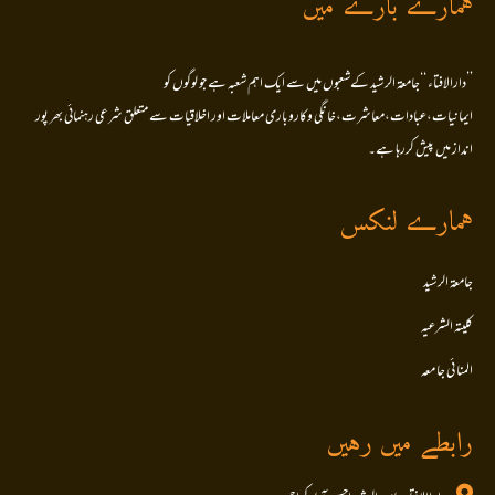
ہمارے بارے میں
’’دارالافتاء ‘‘جامعۃ الرشید کےشعبوں میں سے ایک اہم شعبہ ہے جو لوگوں کو
ایمانیات،عبادات،معاشرت،خانگی وکاروباری معاملات اور اخلاقیات سے متعلق شرعی رہنمائی بھر پور
انداز میں پیش کررہا ہے۔
ہمارے لنکس
جامعۃ الرشید
کلیتہ الشرعیہ
المنا ئی جا معہ
رابطے میں رہیں