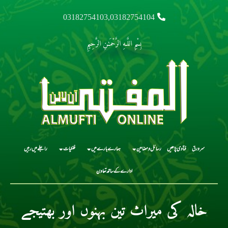
03182754103,03182754104
بِسْمِ اللَّـهِ الرَّحْمَـٰنِ الرَّحِيمِ
سرورق
فتاوی پڑھیں
رسائل و مضامین
ہمارے بارے میں
فلکیات
رابطے میں رہیں
ادارے کے ساتھ تعاون
خالہ کی میراث تین بہنوں اور بھتیجے