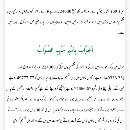
میری خالہ کا انتقال ہو گیا ہے۔ وراثت نقد مبلغ 224000 روپے بنی ہے۔ اس کو درج ذیل وارثین میں
تقسیم فرما دیں جو زندہ ہیں: دو سوتیلے بیتے، تین بہنیں، دو بھابھیاں اور ایک بھتیجا جس سے کوئی رابطہ نہیں
ہے۔
اَلجَوَابْ بِاسْمِ مُلْہِمِ الصَّوَابْ
سوال میں مذکور صورت میں خالہ کی وراثت کی تقسیم یوں ہوگی کہ 224000 روپے کا دو تہائی حصہ
(149333.33 روپے) تینوں بہنوں میں برابر تقسیم کیا جائے، چنانچہ ہر بہن کو 49777.77 روپے
ملیں گے۔ باقی بچنے والی رقم (74666.67 روپے) بھتیجے کو دینے کے لیے کسی امانت دار شخص کے پاس
رکھوا دی جائے اور جب اس بھتیجے سے رابطہ ہو جائے تو اس کے حوالے کر دی جائے۔ اور اگر معتبر ذرائع
سے یہ معلوم ہو جائے کہ وہ بھتیجا مرحومہ سے پہلے فوت ہو گیا تھا یا اس کی عمر 90 برس ہو اور وہ نہ آئے تو
اس کی مذکورہ بالا رقم تینوں بہنوں یا ان کے فوت ہونے کی صورت میں ان کے ورثاء میں تقسیم کر دی