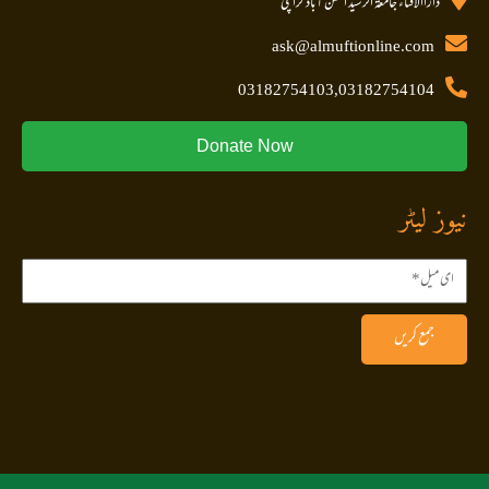
داراالافتاء جامعۃ الرشید احسن آباد کراچی
ask@almuftionline.com
03182754103,03182754104
Donate Now
نیوز لیٹر
جمع کریں