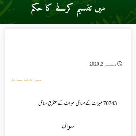
میں تقسیم کرنے کا حکم
دسمبر 2, 2020
میراث کے مسائل
70743
میراث کے مسائل
میراث کے متفرق مسائل
سوال