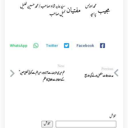
محمد اویس
سیّد عابد شاہ صاحب / محمد حسین خلیل
مجیب
مفتیان
پراچہ
خیل صاحب
WhatsApp
Twitter
Facebook
Next
Previous
تم میری طرف سےآزادہو،میراتم سےکوئی تعلق نہیں”
عدت وفات مکمل ہونے کی تاریخ
کےالفاظ سےطلاق کاحکم
تلاش
تلاش