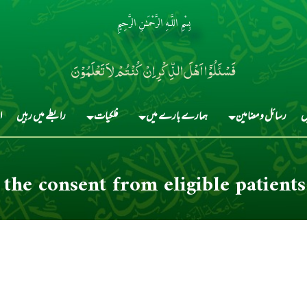
بِسْمِ اللَّـهِ الرَّحْمَـٰنِ الرَّحِيمِ
فَسْئَلُوْٓا اَہْلَ الذِّکْرِ اِنْ کُنْتُمْ لاَ تَعْلَمُوْنَ
ں
رسائل و مضامین
ہمارے بارے میں
فلکیات
رابطے میں رہیں
ا
 the consent from eligible patients