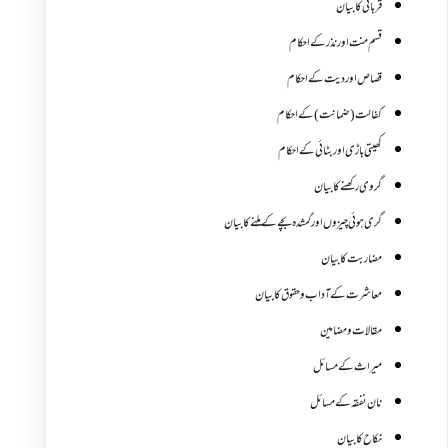
قربانی کا بیان
قسم منت اور نذر کے احکام
قصاص اور دیت کے احکام
کفالت (ضمانت) کے احکام
کھیتی باڑی اور بٹائی کے احکام
گروی رکھنے کا بیان
گری ہوئی چیزوں اورگمشدہ بچے کے ملنے کا بیان
مضاربت کا بیان
معاشرت کے آداب و حقوق کا بیان
مقالات ومضامین
میراث کے مسائل
نان نفقہ کے مسائل
نکاح کا بیان