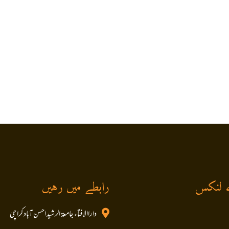
 لنکس
رابطے میں رہیں
داراالافتاء جامعۃ الرشید احسن آباد کراچی