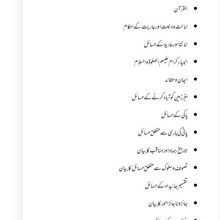
القرآن
امانت ودیعت اورعاریت کے احکام
امانتا اور عاریة کے مسائل
انبیاء کرام علیہم الصلوۃ والسلام
ایمان وعقائد
بنجر زمین کو آباد کرنے کے مسائل
پاکی کے مسائل
پانی کی باری سے متعلق مسائل
تاریخ،جہاد اور مناقب کا بیان
تصوف و سلوک سے متعلق مسائل کا بیان
تقسیم جائیداد کے مسائل
جائز و ناجائزامور کا بیان