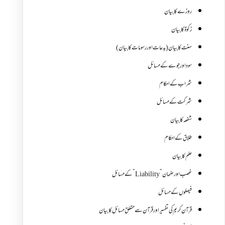
روزے کا بیان
زکوة کابیان
سنت کا بیان (بدعات اور رسومات کا بیان)
سود اور جوے کے مسائل
شراب کے احکام
شرکت کے مسائل
شفعہ کا بیان
طلاق کے احکام
علم کا بیان
غصب اورضمان”Liability” کے مسائل
فیصلوں کے مسائل
قرآن کریم کی تفسیر اور قرآن سے متعلق مسائل کا بیان