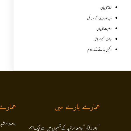
نماز کا بیان
ہبہ اور صدقہ کے مسائل
وصیت کا بیان
وقف کے مسائل
وکیل بنانے کے احکام
ہمارے بارے میں
ہمارے
جامعۃ الرشید
’’دارالافتاء ‘‘جامعۃ الرشید کےشعبوں میں سے ایک اہم