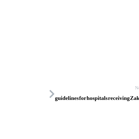
N
guidelines for hospitals receiving Za