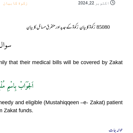
اکتوبر 22, 2024
زکوة کابیان
85080
زکوة کابیان
زکوة کے جدید اور متفرق مسائل کا بیان
سوال
mily that their medical bills will be covered by Zakat
اَلجَوَابْ بِاسْمِ مُلْ
 needy and eligible (Mustahiqqeen –e- Zakat) patient
rom Zakat funds.
حوالہ جات