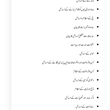
جنازے کےمسائل
جہاد اور قیدیوں کو غلام بنانے کے مسائل
حج کے احکام ومسائل
حدود و تعزیرات کا بیان
حدیث سے متعلق مسائل کا بیان
حکومت امارت اور سیاست
حوالہ کے مسائل
خرید و فروخت اور دیگر معاملات میں پابندی لگانے کے مسائل
خرید و فروخت کے احکام
دعوی گواہی کے مسائل
ذبح اور ذبیحہ کے احکام
ذکر،دعاء اور تعویذات کے مسائل
رضاعت کے مسائل