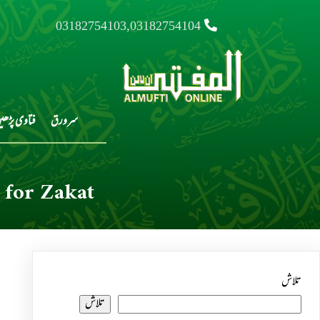
03182754103,03182754104
سرورق
فتاوی پڑھی
 for Zakat
تلاش
تلاش