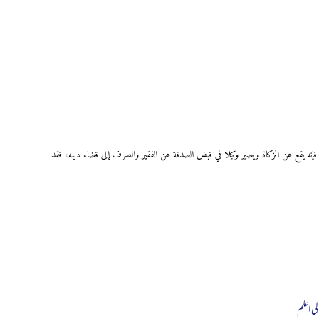
 فإنه يقع عن الزكاة ويصير وكيلا في قبض الصدقة عن الفقير والصرف إلى قضاء دينه، فقد
لی اعلم