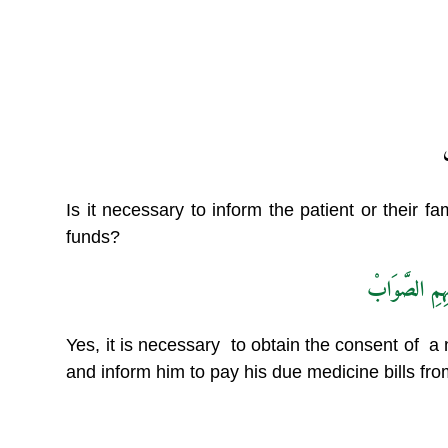
Is it necessary to inform the patient or their fa
funds?
ہِمِ الصَّوَابْ
Yes, it is necessary to obtain the consent of a
and inform him to pay his due medicine bills f