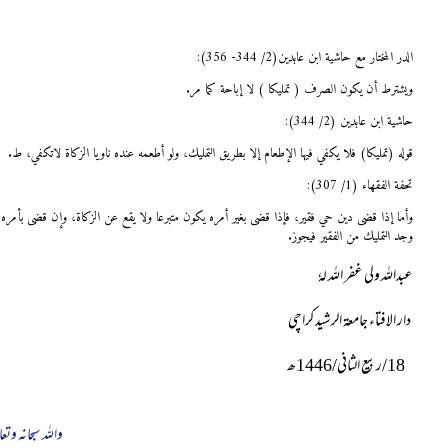
الدر المختار مع حاشیة ابن عابدین(2/ 344- 356):
ويشترط أن يكون الصرف ( تمليكا ) لا إباحة كما مر.
حاشية ابن عابدين (2/ 344):
قوله (تمليكا) فلا يكفي فيها الإطعام إلا بطريق التمليك، ولو أطعمه عنده ناويا الزكاة لاتكفي، ط.
تحفة الفقهاء (1/ 307):
وأما إذا قضى دين حي فقير، فإذا قضى بغير أمره يكون متبرعا ولا يقع عن الزكاة، وإن قضى بأمره
وجد التمليك من الفقير فيجوز.
عبداللہ ولی غفر اللہ لہٗ
دار الافتاء جامعۃ الرشید کراچی
18
/ربیع الثانی/
1446
ھ
واللہ سبحانہ وتعا