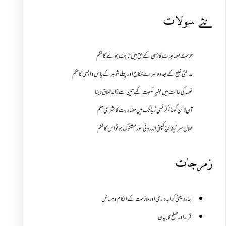
نئے سولات
حرمت مصاہرت کا بہن کے حق میں ثابت ہونے کا حکم
عدالتی خلع کے بعد دوسرے نکاح اور پہلے شوہر کے پاس واپسی کا حکم
غصہ کی حالت میں بغیر نسبت کیے تین سے زائد طلاق دینا
آن لائن گولڈ /کرنسی ٹریڈنگ میں مضاربت کا شرعی حکم
حلال سرٹیفائیڈ کمپنی اندرونی طور مشکوک ہو تو اس کا حکم
زمرجات
اجارہ یعنی کرایہ داری اور ملازمت کے احکام و مسائل
اقرار اور صلح کا بیان