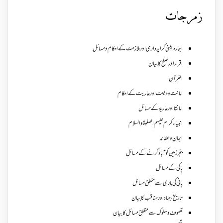
زمرجات
اجارہ یعنی کرایہ داری اور ملازمت کے احکام و مسائل
اقرار اور صلح کا بیان
القرآن
امانت ودیعت اورعاریت کے احکام
امانتا اور عاریة کے مسائل
انبیاء کرام علیہم الصلوۃ والسلام
ایمان وعقائد
بنجر زمین کو آباد کرنے کے مسائل
پاکی کے مسائل
پانی کی باری سے متعلق مسائل
تاریخ،جہاد اور مناقب کا بیان
تصوف و سلوک سے متعلق مسائل کا بیان