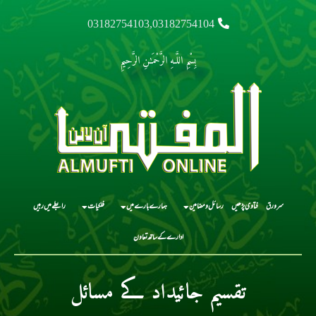
03182754103,03182754104
بِسْمِ اللَّـهِ الرَّحْمَـٰنِ الرَّحِيمِ
سرورق
فتاوی پڑھیں
رسائل و مضامین
ہمارے بارے میں
فلکیات
رابطے میں رہیں
ادارے کے ساتھ تعاون
تقسیم جائیداد کے مسائل