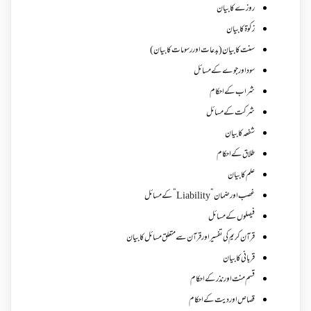
روزے کا بیان
زکوة کابیان
سنت کا بیان (بدعات اور رسومات کا بیان)
سود اور جوے کے مسائل
شراب کے احکام
شرکت کے مسائل
شفعہ کا بیان
طلاق کے احکام
علم کا بیان
غصب اورضمان”Liability” کے مسائل
فیصلوں کے مسائل
قرآن کریم کی تفسیر اور قرآن سے متعلق مسائل کا بیان
قربانی کا بیان
قسم منت اور نذر کے احکام
قصاص اور دیت کے احکام