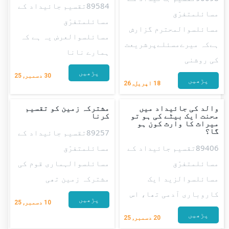
89584تقسیم جائیداد کے
مسائلمتفرّق
مسائلمتفرّق
مسائلسوالمحترم گزارش
مسائلسوالعرض یہ ہے کہ
ہےکہ میرےمسئلےپرشریعت
ہمارے نانا
کی روشنی
پڑھیں
30
دسمبر, 25
پڑھیں
18
اپریل, 26
والد کی جائیداد میں
مشترکہ زمین کو تقسیم
محنت ایک بیٹے کی ہو تو
کرنا
میراث کا وارث کون ہو
گا؟
89257تقسیم جائیداد کے
89406تقسیم جائیداد کے
مسائلمتفرّق
مسائلمتفرّق
مسائلسوالہماری قوم کی
مسائلسوالزید ایک
مشترکہ زمین تھی
کاروباری آدمی تھا، اس
پڑھیں
10
دسمبر, 25
پڑھیں
20
دسمبر, 25