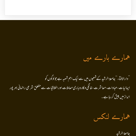
ہمارے بارے میں
’’دارالافتاء ‘‘جامعۃ الرشید کےشعبوں میں سے ایک اہم شعبہ ہے جو لوگوں کو
ایمانیات،عبادات،معاشرت،خانگی وکاروباری معاملات اور اخلاقیات سے متعلق شرعی رہنمائی بھر پور
انداز میں پیش کررہا ہے۔
ہمارے لنکس
جامعۃ الرشید