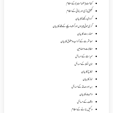
کفالت (ضمانت) کے احکام
کھیتی باڑی اور بٹائی کے احکام
گروی رکھنے کا بیان
گری ہوئی چیزوں اورگمشدہ بچے کے ملنے کا بیان
مضاربت کا بیان
معاشرت کے آداب و حقوق کا بیان
مقالات ومضامین
میراث کے مسائل
نان نفقہ کے مسائل
نکاح کا بیان
نماز کا بیان
ہبہ اور صدقہ کے مسائل
وصیت کا بیان
وقف کے مسائل
وکیل بنانے کے احکام