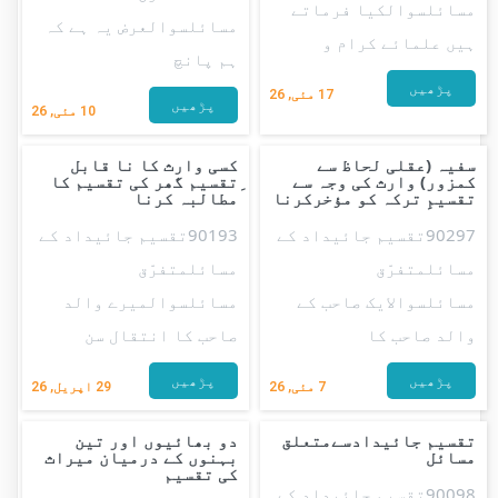
مسائلسوالکیا فرماتے
مسائلسوالعرض یہ ہے کہ
ہیں علمائے کرام و
ہم پانچ
پڑھیں
17
مئی, 26
پڑھیں
10
مئی, 26
سفیہ (عقلی لحاظ سے
کسی وارث کا نا قابل
کمزور) وارث کی وجہ سے
ِتقسیم گھر کی تقسیم کا
تقسیمِ ترکہ کو مؤخرکرنا
مطالبہ کرنا
90297تقسیم جائیداد کے
90193تقسیم جائیداد کے
مسائلمتفرّق
مسائلمتفرّق
مسائلسوالایک صاحب کے
مسائلسوالمیرے والد
والد صاحب کا
صاحب کا انتقال سن
پڑھیں
پڑھیں
7
مئی, 26
29
اپریل, 26
تقسیم جائیدادسےمتعلق
دو بھائیوں اور تین
مسائل
بہنوں کے درمیان میراث
کی تقسیم
90098تقسیم جائیداد کے