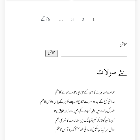
1
2
3
…
9
آگے
تلاش
تلاش
نئے سولات
حرمت مصاہرت کا بہن کے حق میں ثابت ہونے کا حکم
عدالتی خلع کے بعد دوسرے نکاح اور پہلے شوہر کے پاس واپسی کا حکم
غصہ کی حالت میں بغیر نسبت کیے تین سے زائد طلاق دینا
آن لائن گولڈ /کرنسی ٹریڈنگ میں مضاربت کا شرعی حکم
حلال سرٹیفائیڈ کمپنی اندرونی طور مشکوک ہو تو اس کا حکم