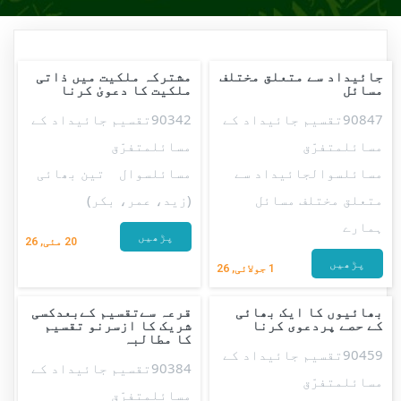
جائیداد سے متعلق مختلف
مشترکہ ملکیت میں ذاتی
مسائل
ملکیت کا دعویٰ کرنا
90847تقسیم جائیداد کے
90342تقسیم جائیداد کے
مسائلمتفرّق
مسائلمتفرّق
مسائلسوالجائیداد سے
مسائلسوال تین بھائی
متعلق مختلف مسائل
(زید، عمر، بکر)
ہمارے
پڑھیں
20
مئی, 26
پڑھیں
1
جولائی, 26
بھائیوں کا ایک بھائی
قرعہ سےتقسیم کےبعدکسی
کے حصے پردعوی کرنا
شریک کا ازسرنو تقسیم
کا مطالبہ
90459تقسیم جائیداد کے
90384تقسیم جائیداد کے
مسائلمتفرّق
مسائلمتفرّق