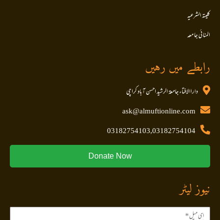
کلیتہ الشرعیہ
المنا ئی جا معہ
رابطے میں رہیں
داراالافتاء جامعۃ الرشید احسن آباد کراچی
ask@almuftionline.com
03182754103,03182754104
Donate Now
نیوز لیٹر