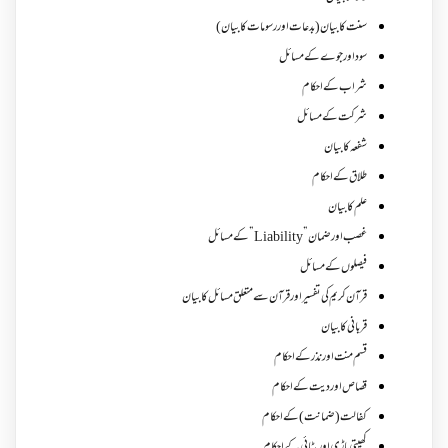
سنت کا بیان (بدعات اور رسومات کا بیان)
سود اور جوے کے مسائل
شراب کے احکام
شرکت کے مسائل
شفعہ کا بیان
طلاق کے احکام
علم کا بیان
غصب اورضمان”Liability” کے مسائل
فیصلوں کے مسائل
قرآن کریم کی تفسیر اور قرآن سے متعلق مسائل کا بیان
قربانی کا بیان
قسم منت اور نذر کے احکام
قصاص اور دیت کے احکام
کفالت (ضمانت) کے احکام