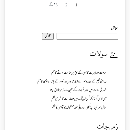
1
2
3
آگے
تلاش
تلاش
نئے سولات
حرمت مصاہرت کا بہن کے حق میں ثابت ہونے کا حکم
عدالتی خلع کے بعد دوسرے نکاح اور پہلے شوہر کے پاس واپسی کا حکم
غصہ کی حالت میں بغیر نسبت کیے تین سے زائد طلاق دینا
آن لائن گولڈ /کرنسی ٹریڈنگ میں مضاربت کا شرعی حکم
حلال سرٹیفائیڈ کمپنی اندرونی طور مشکوک ہو تو اس کا حکم
زمرجات