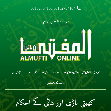
03182754103,03182754104
بِسْمِ اللَّـهِ الرَّحْمَـٰنِ الرَّحِيمِ
سرورق
فتاوی پڑھیں
رسائل و مضامین
ہمارے بارے میں
فلکیات
رابطے میں رہیں
ادارے کے ساتھ تعاون
کھیتی باڑی اور بٹائی کے احکام