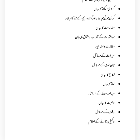
کھیتی باڑی اور بٹائی کے احکام
گروی رکھنے کا بیان
گری ہوئی چیزوں اورگمشدہ بچے کے ملنے کا بیان
مضاربت کا بیان
معاشرت کے آداب و حقوق کا بیان
مقالات ومضامین
میراث کے مسائل
نان نفقہ کے مسائل
نکاح کا بیان
نماز کا بیان
ہبہ اور صدقہ کے مسائل
وصیت کا بیان
وقف کے مسائل
وکیل بنانے کے احکام