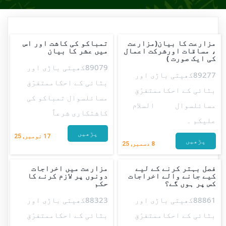
مزارعت کا بیان(مزارعت
تمباکو کی کاشت اور اس
، مساقات اورشرکت اعمال
میں عشر کا بیان
کی ایک صورت )
89079کھیتی باڑی اور
89277کھیتی باڑی اور
بٹائی کے احکاممتفرّق
بٹائی کے احکاممتفرّق
مسائلسوال تمباکو کی
مسائلسوال السلام
کاشتکاری شرعاً
علیکم ۔
پڑھیں
17
نومبر, 25
پڑھیں
8
دسمبر, 25
فصل بہتر کرنے کے لیے
مزارعت ميں اخراجات
کیے جانے والے اخراجات
دونوں پر لازم کرنے کا
کس پر ہوں گے؟
حکم
88861کھیتی باڑی اور
88323کھیتی باڑی اور
بٹائی کے احکاممتفرّق
بٹائی کے احکاممتفرّق