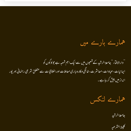
ہمارے بارے میں
’’دارالافتاء ‘‘جامعۃ الرشید کےشعبوں میں سے ایک اہم شعبہ ہے جو لوگوں کو
ایمانیات،عبادات،معاشرت،خانگی وکاروباری معاملات اور اخلاقیات سے متعلق شرعی رہنمائی بھر پور
انداز میں پیش کررہا ہے۔
ہمارے لنکس
جامعۃ الرشید
کلیتہ الشرعیہ