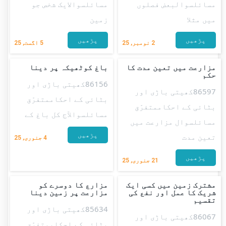
مسائلسوالبعض فصلوں
مسائلسوالایک شخص جو
میں مثلا
زمین
پڑھیں
پڑھیں
2
نومبر, 25
5
اگست, 25
مزارعت میں تعین مدت کا
باغ کوٹھیکہ پر دینا
حکم
86156کھیتی باڑی اور
86597کھیتی باڑی اور
بٹائی کے احکاممتفرّق
بٹائی کے احکاممتفرّق
مسائلسوالآج کل باغ کے
مسائلسوال مزارعت میں
پڑھیں
تعین مدت
4
جنوری, 25
پڑھیں
21
جنوری, 25
مشترک زمین میں کسی ایک
مزارع کا دوسرے کو
شریک کا عمل اور نفع کی
مزارعت پر زمین دینا
تقسیم
85634کھیتی باڑی اور
86067کھیتی باڑی اور
بٹائی کے احکاممتفرّق