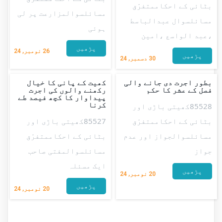
بٹائی کے احکاممتفرّق
مسائلسوالمزارعت پر لی
مسائلسوال عبدالباسط
ہوئی
،عبد الواسع ،امین
پڑھیں
26
نومبر, 24
پڑھیں
30
دسمبر, 24
بطور اجرت دی جانے والی
کھیت کے پانی کا خیال
فصل کے عشر کا حکم
رکھنے والوں کی اجرت
پیداوار کا کچھ فیصد طے
کرنا
85528کھیتی باڑی اور
بٹائی کے احکاممتفرّق
85527کھیتی باڑی اور
مسائلسوالجواز اور عدم
بٹائی کے احکاممتفرّق
جواز
مسائلسوالمفتی صاحب
ایک مسئلہ
پڑھیں
20
نومبر, 24
پڑھیں
20
نومبر, 24