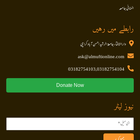
المنا ئی جا معہ
رابطے میں رہیں
داراالافتاء جامعۃ الرشید احسن آباد کراچی
ask@almuftionline.com
03182754103,03182754104
Donate Now
نیوز لیٹر