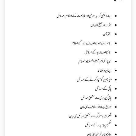
اجارہ یعنی کرایہ داری اور ملازمت کے احکام و مسائل
اقرار اور صلح کا بیان
القرآن
امانت ودیعت اورعاریت کے احکام
امانتا اور عاریة کے مسائل
انبیاء کرام علیہم الصلوۃ والسلام
ایمان وعقائد
بنجر زمین کو آباد کرنے کے مسائل
پاکی کے مسائل
پانی کی باری سے متعلق مسائل
تاریخ،جہاد اور مناقب کا بیان
تصوف و سلوک سے متعلق مسائل کا بیان
تقسیم جائیداد کے مسائل
جائز و ناجائزامور کا بیان