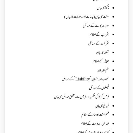
زکوة کابیان
سنت کا بیان (بدعات اور رسومات کا بیان)
سود اور جوے کے مسائل
شراب کے احکام
شرکت کے مسائل
شفعہ کا بیان
طلاق کے احکام
علم کا بیان
غصب اورضمان”Liability” کے مسائل
فیصلوں کے مسائل
قرآن کریم کی تفسیر اور قرآن سے متعلق مسائل کا بیان
قربانی کا بیان
قسم منت اور نذر کے احکام
قصاص اور دیت کے احکام