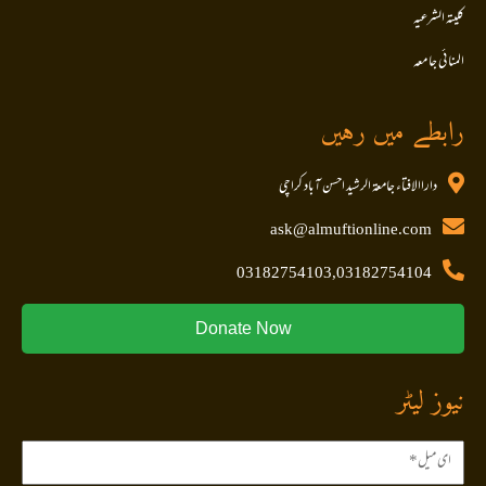
کلیتہ الشرعیہ
المنا ئی جا معہ
رابطے میں رہیں
داراالافتاء جامعۃ الرشید احسن آباد کراچی
ask@almuftionline.com
03182754103,03182754104
Donate Now
نیوز لیٹر