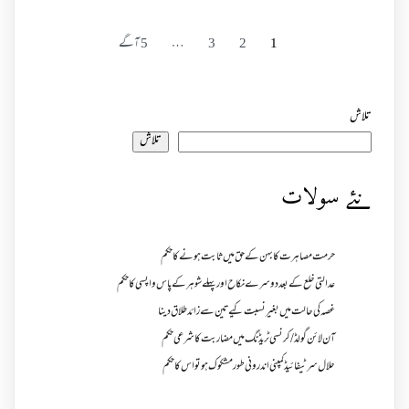
1
2
3
…
5
آگے
تلاش
تلاش
نئے سولات
حرمت مصاہرت کا بہن کے حق میں ثابت ہونے کا حکم
عدالتی خلع کے بعد دوسرے نکاح اور پہلے شوہر کے پاس واپسی کا حکم
غصہ کی حالت میں بغیر نسبت کیے تین سے زائد طلاق دینا
آن لائن گولڈ /کرنسی ٹریڈنگ میں مضاربت کا شرعی حکم
حلال سرٹیفائیڈ کمپنی اندرونی طور مشکوک ہو تو اس کا حکم