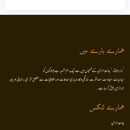
ہمارے بارے میں
’’دارالافتاء ‘‘جامعۃ الرشید کےشعبوں میں سے ایک اہم شعبہ ہے جو لوگوں کو
ایمانیات،عبادات،معاشرت،خانگی وکاروباری معاملات اور اخلاقیات سے متعلق شرعی رہنمائی بھر پور
انداز میں پیش کررہا ہے۔
ہمارے لنکس
جامعۃ الرشید