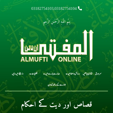
03182754103,03182754104
بِسْمِ اللَّـهِ الرَّحْمَـٰنِ الرَّحِيمِ
سرورق
فتاوی پڑھیں
رسائل و مضامین
ہمارے بارے میں
فلکیات
رابطے میں رہیں
ادارے کے ساتھ تعاون
قصاص اور دیت کے احکام