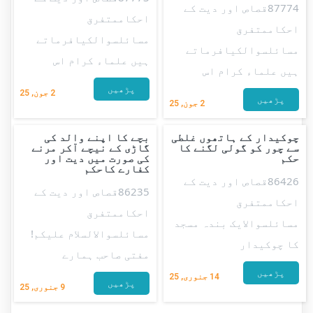
87774قصاص اور دیت کے
احکاممتفرق
احکاممتفرق
مسائلسوالکیافرماتے
مسائلسوالکیافرماتے
ہیں علماء کرام اس
ہیں علماء کرام اس
پڑھیں
2
جون, 25
پڑھیں
2
جون, 25
چوکیدار کے ہاتھوں غلطی
بچے کا اپنے والد کی
سے چور کو گولی لگنے کا
گاڑی کے نیچے آکر مرنے
حکم
کی صورت میں دیت اور
کفارے کاحکم
86426قصاص اور دیت کے
86235قصاص اور دیت کے
احکاممتفرق
احکاممتفرق
مسائلسوالایک بندہ مسجد
مسائلسوالالسلام علیکم!
کا چوکیدار
مفتی صاحب ہمارے
پڑھیں
14
جنوری, 25
پڑھیں
9
جنوری, 25