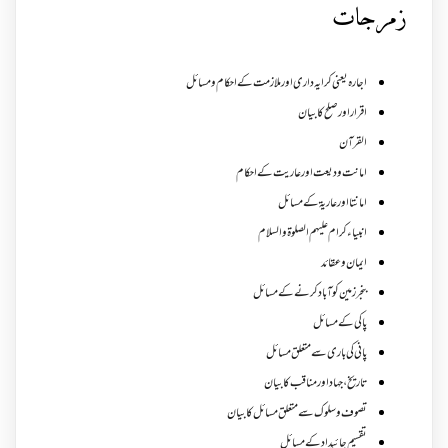
زمرجات
اجارہ یعنی کرایہ داری اور ملازمت کے احکام و مسائل
اقرار اور صلح کا بیان
القرآن
امانت ودیعت اورعاریت کے احکام
امانتا اور عاریة کے مسائل
انبیاء کرام علیہم الصلوۃ والسلام
ایمان وعقائد
بنجر زمین کو آباد کرنے کے مسائل
پاکی کے مسائل
پانی کی باری سے متعلق مسائل
تاریخ،جہاد اور مناقب کا بیان
تصوف و سلوک سے متعلق مسائل کا بیان
تقسیم جائیداد کے مسائل