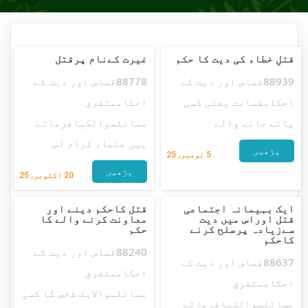
قتلِ خطاء کی دیت کا حکم
غیرت کےنام پرقتل
88939قصاص اور دیت کے
88778قصاص اور دیت کے
احکامقسامت یعنی کسی
احکاممتفرق
پائے جانے والے
مسائلسوالکیافرماتے
ہیں علماء کرام اس
پڑھیں
5
نومبر, 25
پڑھیں
20
اکتوبر, 25
ایک بہیمانہ اجتماعی
قتل کاحکم دینے اور
قتل اوراس میں دیت
معاونت کرنے والے کا
سےزیادہ پرصلح کرنے
حکم
کاحکم
88240قصاص اور دیت کے
88637قصاص اور دیت کے
احکاممتفرق
احکاممتفرق
مسائلسوالایک شخص کا کسی
مسائلسوالکیافرماتے