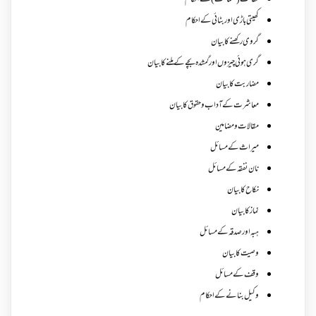
کفالت (ضمانت) کے احکام
کھیتی باڑی اور بٹائی کے احکام
گروی رکھنے کا بیان
گری ہوئی چیزوں اورگمشدہ بچے کے ملنے کا بیان
مضاربت کا بیان
معاشرت کے آداب و حقوق کا بیان
مقالات ومضامین
میراث کے مسائل
نان نفقہ کے مسائل
نکاح کا بیان
نماز کا بیان
ہبہ اور صدقہ کے مسائل
وصیت کا بیان
وقف کے مسائل
وکیل بنانے کے احکام