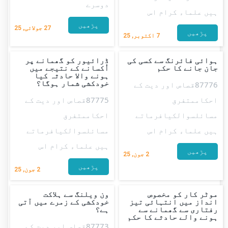
دوسرے
ہیں علماء کرام اس
پڑھیں
27
جولائی, 25
پڑھیں
7
اکتوبر, 25
ہوائی فائرنگ سے کسی کی
ڈرائیور کو گھمانے پر
جان جانے کا حکم
اُکسانے کے نتیجے میں
ہونے والا حادثہ کیا
خودکشی شمار ہوگا؟
87776قصاص اور دیت کے
احکاممتفرق
87775قصاص اور دیت کے
مسائلسوالکیافرماتے
احکاممتفرق
ہیں علماء کرام اس
مسائلسوالکیافرماتے
ہیں علماء کرام اس
پڑھیں
2
جون, 25
پڑھیں
2
جون, 25
موٹر کار کو مخصوص
ون ویلنگ سے ہلاکت
انداز میں انتہائی تیز
خودکشی کے زمرے میں آتی
رفتاری سے گھمانے سے
ہے؟
ہونے والے حادثے کا حکم
87773قصاص اور دیت کے