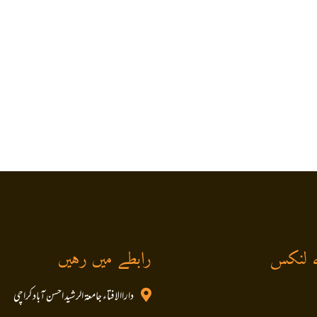
 لنکس
رابطے میں رہیں
داراالافتاء جامعۃ الرشید احسن آباد کراچی