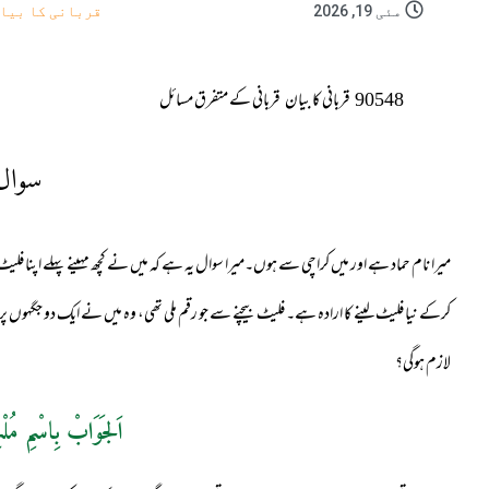
مئی 19, 2026
قربانی کا بیا
90548
قربانی کا بیان
قربانی کے متفرق مسائل
سوال
میرا نام حماد ہے اور میں کراچی سے ہوں۔میرا سوال یہ ہے کہ میں نے کچھ مہینے پہلے اپنا فلیٹ
کرکے نیا فلیٹ لینے کا ارادہ ہے۔ فلیٹ بیچنے سے جو رقم ملی تھی، وہ میں نے ایک دو جگہوں پر س
لازم ہوگی؟
اَلجَوَابْ بِاسْمِ مُلْ