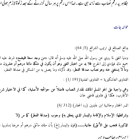
بظاہر یہ رقم نصاب سے زائد ہی ہے۔لہذا اس رقم پر ہر سال گزرنے کے بعد زکوۃ لازم ہوگی اور ا
حوالہ جات
بدائع الصنائع في ترتيب الشرائع (5/ 64):
ومنها الغنى لما روي عن رسول الله صلى الله عليه وسلم أنه قال:
«من وجد سعة فليضح»
شرط عليه الص
جميع ماله فيؤدي إلى الحرج
فلا بد من اعتبار الغنى وهو أن يكون في ملكه مائتا درهم أو عشرون 
وما لا يستغني عنه وهو نصاب صدقة الفطر
، وقد ذكرناه وما يتصل به من المسائل في صدقة الفطر.
الفتاوى العالمكيرية = الفتاوى الهندية
: (1/ 191)
وهي واجبة على الحر المسلم المالك لمقدار النصاب فاضلاً عن حوائجه الأصلية، كذا في الاختيار شرح 
الأقارب، هكذا في فتاوى قاضي خان
الدر المختار وحاشية ابن عابدين (رد المحتار)
(6/ 312):
وشرائطها: الإسلام والإقامة واليسار الذي يتعلق به) وجوب (صدقة الفطر) كما مر (لا
الذكورة فتجب على الأنثى) خانية۔۔۔۔(
قوله واليسار إلخ) بأن ملك مائتي درهم أو عرضا يساويها غ
ابن امین صاحب دین