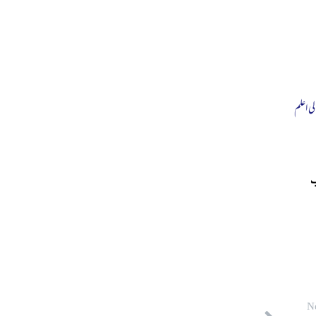
لی اعلم
ب
N