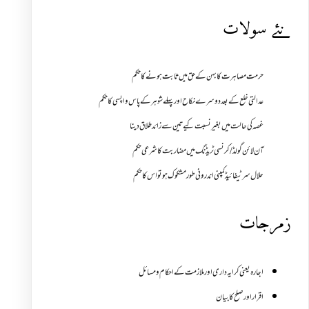
نئے سولات
حرمت مصاہرت کا بہن کے حق میں ثابت ہونے کا حکم
عدالتی خلع کے بعد دوسرے نکاح اور پہلے شوہر کے پاس واپسی کا حکم
غصہ کی حالت میں بغیر نسبت کیے تین سے زائد طلاق دینا
آن لائن گولڈ /کرنسی ٹریڈنگ میں مضاربت کا شرعی حکم
حلال سرٹیفائیڈ کمپنی اندرونی طور مشکوک ہو تو اس کا حکم
زمرجات
اجارہ یعنی کرایہ داری اور ملازمت کے احکام و مسائل
اقرار اور صلح کا بیان