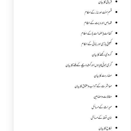
قربانی کا بیان
قسم منت اور نذر کے احکام
قصاص اور دیت کے احکام
کفالت (ضمانت) کے احکام
کھیتی باڑی اور بٹائی کے احکام
گروی رکھنے کا بیان
گری ہوئی چیزوں اورگمشدہ بچے کے ملنے کا بیان
مضاربت کا بیان
معاشرت کے آداب و حقوق کا بیان
مقالات ومضامین
میراث کے مسائل
نان نفقہ کے مسائل
نکاح کا بیان