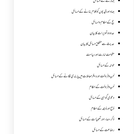
جنازے کےمسائل
جہاد اور قیدیوں کو غلام بنانے کے مسائل
حج کے احکام ومسائل
حدود و تعزیرات کا بیان
حدیث سے متعلق مسائل کا بیان
حکومت امارت اور سیاست
حوالہ کے مسائل
خرید و فروخت اور دیگر معاملات میں پابندی لگانے کے مسائل
خرید و فروخت کے احکام
دعوی گواہی کے مسائل
ذبح اور ذبیحہ کے احکام
ذکر،دعاء اور تعویذات کے مسائل
رضاعت کے مسائل