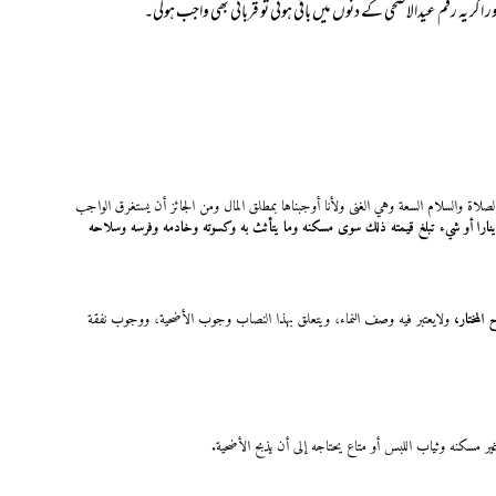
گر یہ رقم عیدالاضحی کے دنوں میں باقی ہوئی تو قربانی بھی واجب ہوگی۔
لاة والسلام السعة وهي الغنى ولأنا أوجبناها بمطلق المال ومن الجائز أن يستغرق الواجب
دينارا أو شيء تبلغ قيمته ذلك سوى مسكنه وما يتأثث به وكسوته وخادمه وفرسه وسلاحه
المختار،
ولايعتبر فيه وصف النماء، ويتعلق بهذا النصاب وجوب الأضحية، ووجوب نفقة
ير مسكنه وثياب اللبس أو متاع يحتاجه إلى أن يذبح الأضحية.