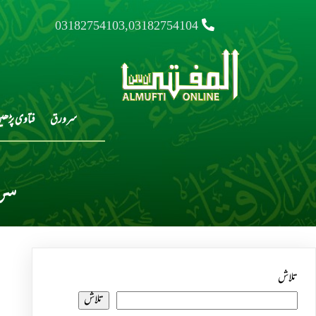
03182754103,03182754104
سرورق
فتاوی پڑھی
سرم
تلاش
تلاش