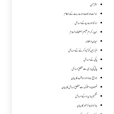
القرآن
امانت ودیعت اورعاریت کے احکام
امانتا اور عاریة کے مسائل
انبیاء کرام علیہم الصلوۃ والسلام
ایمان وعقائد
بنجر زمین کو آباد کرنے کے مسائل
پاکی کے مسائل
پانی کی باری سے متعلق مسائل
تاریخ،جہاد اور مناقب کا بیان
تصوف و سلوک سے متعلق مسائل کا بیان
تقسیم جائیداد کے مسائل
جائز و ناجائزامور کا بیان