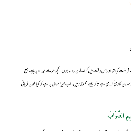
ن
 فروخت کیا تھا اور اس وقت میں کرائے پر رہ رہا ہوں۔ کچھ عرصے بعد مزید پیسے جمع
رمایہ کاری کر دی ہے تاکہ پیسے محفوظ رہیں۔اب میرا سوال یہ ہے کہ کیا مجھ پر قربانی
ہِمِ الصَّوَابْ