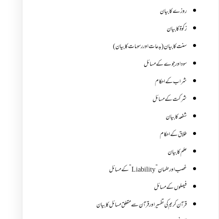
روزے کا بیان
زکوة کابیان
سنت کا بیان (بدعات اور رسومات کا بیان)
سود اور جوے کے مسائل
شراب کے احکام
شرکت کے مسائل
شفعہ کا بیان
طلاق کے احکام
علم کا بیان
غصب اورضمان”Liability” کے مسائل
فیصلوں کے مسائل
قرآن کریم کی تفسیر اور قرآن سے متعلق مسائل کا بیان