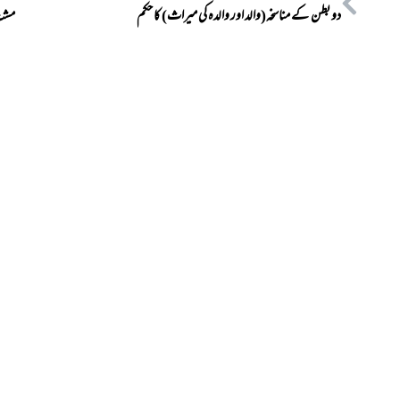
دو بطن کے مناسخہ(والد اور والدہ کی میراث) کا حکم
مشت 