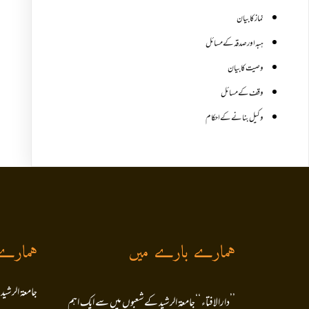
نماز کا بیان
ہبہ اور صدقہ کے مسائل
وصیت کا بیان
وقف کے مسائل
وکیل بنانے کے احکام
ہمارے بارے میں
ہمارے
جامعۃ الرشید
’’دارالافتاء ‘‘جامعۃ الرشید کےشعبوں میں سے ایک اہم