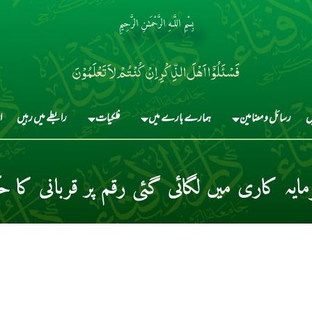
بِسْمِ اللَّـهِ الرَّحْمَـٰنِ الرَّحِيمِ
فَسْئَلُوْٓا اَہْلَ الذِّکْرِ اِنْ کُنْتُمْ لاَ تَعْلَمُوْنَ
ں
رسائل و مضامین
ہمارے بارے میں
فلکیات
رابطے میں رہیں
ا
ایہ کاری میں لگائی گئی رقم پر قربانی کا ح