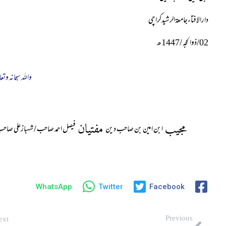
دارالافتاءجامعۃالرشیدکراچی
02
/ذوالحجہ /
1447
ھ
واللہ سبحانہ وتعا
مجیب
مفتیان
ابن امین بن صاحب دین
فیصل احمد صاحب / شہبازعلی صاح
WhatsApp
Twitter
Facebook
Previous
ext