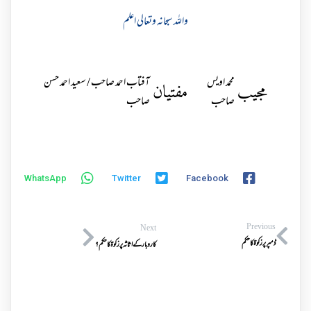
واللہ سبحانہ وتعالی اعلم
محمد اویس
آفتاب احمد صاحب / سعید احمد حسن
مجیب
مفتیان
صاحب
صاحب
WhatsApp
Twitter
Facebook
Previous
Next
ڈمپرپرزکوة کاحکم
کاروبارکے اثاثہ پرزکوة کاحکم؟