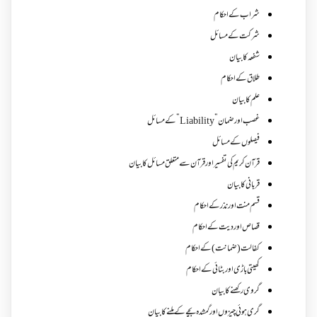
شراب کے احکام
شرکت کے مسائل
شفعہ کا بیان
طلاق کے احکام
علم کا بیان
غصب اورضمان”Liability” کے مسائل
فیصلوں کے مسائل
قرآن کریم کی تفسیر اور قرآن سے متعلق مسائل کا بیان
قربانی کا بیان
قسم منت اور نذر کے احکام
قصاص اور دیت کے احکام
کفالت (ضمانت) کے احکام
کھیتی باڑی اور بٹائی کے احکام
گروی رکھنے کا بیان
گری ہوئی چیزوں اورگمشدہ بچے کے ملنے کا بیان