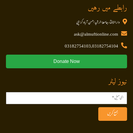
رابطے میں رہیں
داراالافتاء جامعۃ الرشید احسن آباد کراچی
ask@almuftionline.com
03182754103,03182754104
Donate Now
نیوز لیٹر
جمع کریں