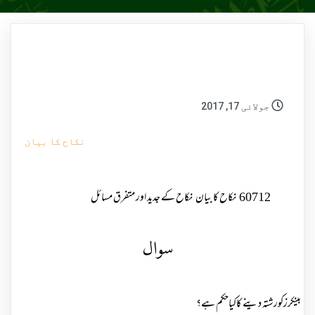
جولائی 17, 2017
نکاح کا بیان
60712
نکاح کا بیان
نکاح کے جدید اور متفرق مسائل
سوال
بینکرزکورشتہ دینے کاکیاحکم ہے؟