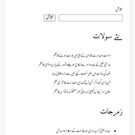
تلاش
تلاش
نئے سولات
حرمت مصاہرت کا بہن کے حق میں ثابت ہونے کا حکم
عدالتی خلع کے بعد دوسرے نکاح اور پہلے شوہر کے پاس واپسی کا حکم
غصہ کی حالت میں بغیر نسبت کیے تین سے زائد طلاق دینا
آن لائن گولڈ /کرنسی ٹریڈنگ میں مضاربت کا شرعی حکم
حلال سرٹیفائیڈ کمپنی اندرونی طور مشکوک ہو تو اس کا حکم
زمرجات
اجارہ یعنی کرایہ داری اور ملازمت کے احکام و مسائل