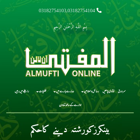
03182754103,03182754104
بِسْمِ اللَّـهِ الرَّحْمَـٰنِ الرَّحِيمِ
سرورق
فتاوی پڑھیں
رسائل و مضامین
ہمارے بارے میں
فلکیات
رابطے میں رہیں
ادارے کے ساتھ تعاون
بینکرزکورشتہ دینے کاحکم