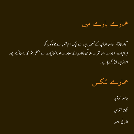
ہمارے بارے میں
’’دارالافتاء ‘‘جامعۃ الرشید کےشعبوں میں سے ایک اہم شعبہ ہے جو لوگوں کو
ایمانیات،عبادات،معاشرت،خانگی وکاروباری معاملات اور اخلاقیات سے متعلق شرعی رہنمائی بھر پور
انداز میں پیش کررہا ہے۔
ہمارے لنکس
جامعۃ الرشید
کلیتہ الشرعیہ
المنا ئی جا معہ