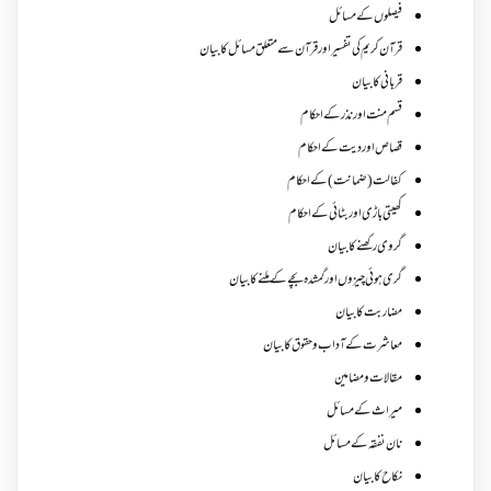
فیصلوں کے مسائل
قرآن کریم کی تفسیر اور قرآن سے متعلق مسائل کا بیان
قربانی کا بیان
قسم منت اور نذر کے احکام
قصاص اور دیت کے احکام
کفالت (ضمانت) کے احکام
کھیتی باڑی اور بٹائی کے احکام
گروی رکھنے کا بیان
گری ہوئی چیزوں اورگمشدہ بچے کے ملنے کا بیان
مضاربت کا بیان
معاشرت کے آداب و حقوق کا بیان
مقالات ومضامین
میراث کے مسائل
نان نفقہ کے مسائل
نکاح کا بیان