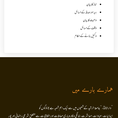
نماز کا بیان
ہبہ اور صدقہ کے مسائل
وصیت کا بیان
وقف کے مسائل
وکیل بنانے کے احکام
ہمارے بارے میں
’’دارالافتاء ‘‘جامعۃ الرشید کےشعبوں میں سے ایک اہم شعبہ ہے جو لوگوں کو
ایمانیات،عبادات،معاشرت،خانگی وکاروباری معاملات اور اخلاقیات سے متعلق شرعی رہنمائی بھر پور