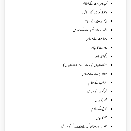
خرید و فروخت کے احکام
دعوی گواہی کے مسائل
ذبح اور ذبیحہ کے احکام
ذکر،دعاء اور تعویذات کے مسائل
رضاعت کے مسائل
روزے کا بیان
زکوة کابیان
سنت کا بیان (بدعات اور رسومات کا بیان)
سود اور جوے کے مسائل
شراب کے احکام
شرکت کے مسائل
شفعہ کا بیان
طلاق کے احکام
علم کا بیان
غصب اورضمان”Liability” کے مسائل