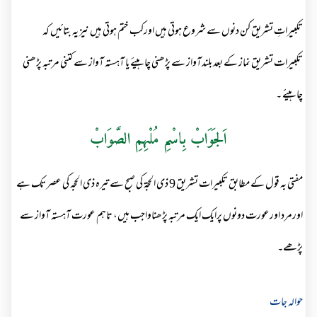
تکبیراتِ تشریق کن دنوں سے شروع ہوتی ہیں اورکب ختم ہوتی ہیں نیز یہ بتائیں کہ
تکبیرات تشریق نماز کے بعد بلندآواز سے پڑھنی چاہیئے یا آہستہ آواز سے کتنی مرتبہ پڑھنی
چاہیئے ۔
اَلجَوَابْ بِاسْمِ مُلْہِمِ الصَّوَابْ
مفتی بہ قول کے مطابق تکبیرات تشریق 9 ذی الحجۃ کی صبح سے تیرہ ذی الحجہ کی عصر تک ہے
اورمرد اورعورت دونوں پرایک ایک مرتبہ پڑھناواجب ہیں، تاہم عورت آہستہ آواز سے
پڑھے۔
حوالہ جات