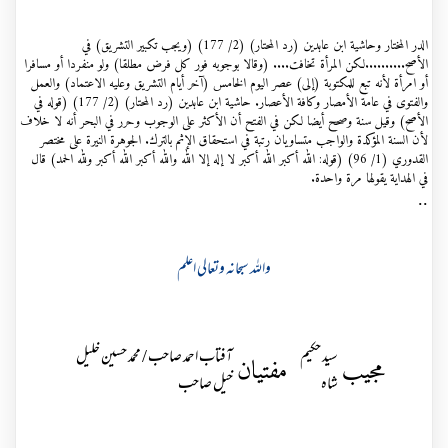
الدر المختار وحاشية ابن عابدين (رد المحتار) (2/ 177) (ويجب تكبير التشريق) في
الأصح..........لكن المرأة تخافت.... (وقالا بوجوبه فور كل فرض مطلقا) ولو منفردا أو مسافرا
أو امرأة لأنه تبع للمكتوبة (إلى) عصر اليوم الخامس (آخر أيام التشريق وعليه الاعتماد) والعمل
والفتوى في عامة الأمصار وكافة الأعصار. حاشية ابن عابدين (رد المحتار) (2/ 177) (قوله في
الأصح) وقيل سنة وصحح أيضا لكن في الفتح أن الأكثر على الوجوب وحرر في البحر أنه لا خلاف
لأن السنة المؤكدة والواجب متساويان رتبة في استحقاق الإثم بالترك. الجوهرة النيرة على مختصر
القدوري (1/ 96) (قوله: الله أكبر الله أكبر لا إله إلا الله والله أكبر الله أكبر ولله الحمد) قال
في الهداية يقولها مرة واحدة.
..
واللہ سبحانہ وتعالی اعلم
سید حکیم
آفتاب احمد صاحب / محمد حسین خلیل
مجیب
مفتیان
شاہ
خیل صاحب