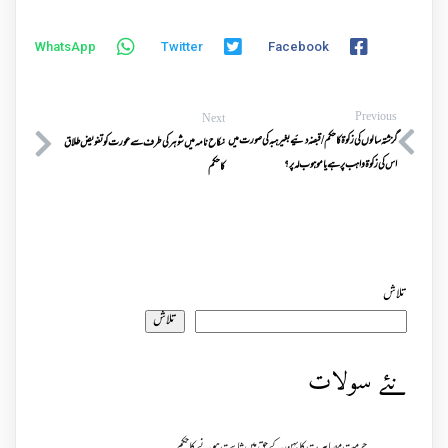
WhatsApp
Twitter
Facebook
Previous
Next
گزشتہ سالوں کی زکوۃ کا حکم/قبضہ دئیے بغیر ہبہ کی صورت میں
نکاح نامہ میں شوہرکی طرف سے عورت کوتفویض طلاق
اس کی زکوۃ واہب پر ہےیاموہوب لہ پر؟
کاحکم
تلاش
تلاش
نئے سولات