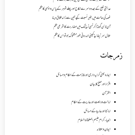
حرمت مصاہرت کا بہن کے حق میں ثابت ہونے کا حکم
عدالتی خلع کے بعد دوسرے نکاح اور پہلے شوہر کے پاس واپسی کا حکم
غصہ کی حالت میں بغیر نسبت کیے تین سے زائد طلاق دینا
آن لائن گولڈ /کرنسی ٹریڈنگ میں مضاربت کا شرعی حکم
حلال سرٹیفائیڈ کمپنی اندرونی طور مشکوک ہو تو اس کا حکم
زمرجات
اجارہ یعنی کرایہ داری اور ملازمت کے احکام و مسائل
اقرار اور صلح کا بیان
القرآن
امانت ودیعت اورعاریت کے احکام
امانتا اور عاریة کے مسائل
انبیاء کرام علیہم الصلوۃ والسلام
ایمان وعقائد