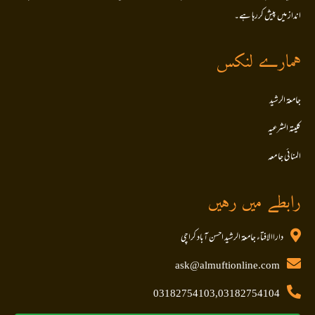
انداز میں پیش کررہا ہے۔
ہمارے لنکس
جامعۃ الرشید
کلیتہ الشرعیہ
المنا ئی جا معہ
رابطے میں رہیں
داراالافتاء جامعۃ الرشید احسن آباد کراچی
ask@almuftionline.com
03182754103,03182754104