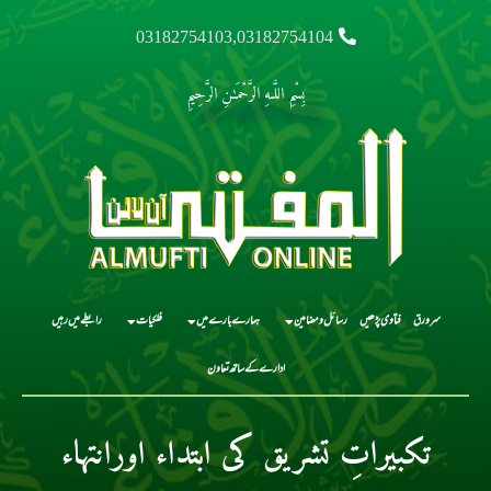
03182754103,03182754104
بِسْمِ اللَّـهِ الرَّحْمَـٰنِ الرَّحِيمِ
سرورق
فتاوی پڑھیں
رسائل و مضامین
ہمارے بارے میں
فلکیات
رابطے میں رہیں
ادارے کے ساتھ تعاون
تکبیراتِ تشریق کی ابتداء اورانتہاء