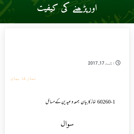
اورپڑھنے کی کیفیت
اگست 17, 2017
نماز کا بیان
60260-1
نماز کا بیان
جمعہ و عیدین کے مسائل
سوال