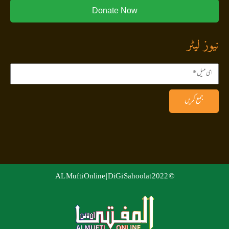
Donate Now
نیوز لیٹر
جمع کریں
DiGi Sahoolat
© 2022 AL Mufti Online |