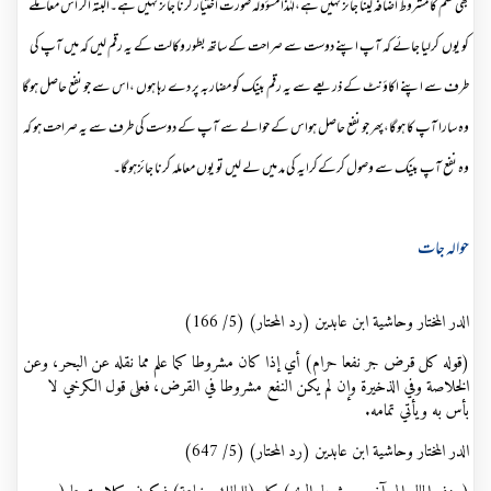
بھی قسم کا مشروط اضافہ لینا جائز نہیں ہے،لہٰذا مسؤولہ صورت اختیار کرنا جائز نہیں ہے۔البتہ اگر اس معاملے
کو یوں کرلیا جائے کہ آپ اپنے دوست سے صراحت کے ساتھ بطور وکالت کے یہ رقم لیں کہ میں آپ کی
طرف سے اپنے اکاؤنٹ کے ذریعے سے یہ رقم بینک کو مضاربہ پر دے رہا ہوں ،اس سے جو نفع حاصل ہوگا
وہ سارا آپ کا ہوگا،پھر جو نفع حاصل ہواس کے حوالے سے آپ کے دوست کی طرف سے یہ صراحت ہو کہ
وہ نفع آپ بینک سے وصول کرکےکرایہ کی مد میں لے لیں تو یوں معاملہ کرنا جائزہوگا۔
حوالہ جات
الدر المختار وحاشية ابن عابدين (رد المحتار) (5/ 166)
(قوله كل قرض جر نفعا حرام) أي إذا كان مشروطا كما علم مما نقله عن البحر، وعن
الخلاصة وفي الذخيرة وإن لم يكن النفع مشروطا في القرض، فعلى قول الكرخي لا
بأس به ويأتي تمامه
.
الدر المختار وحاشية ابن عابدين (رد المحتار) (5/ 647)