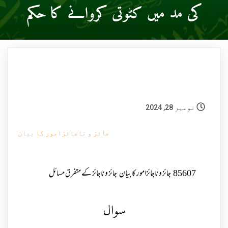
کی مد میں کٹوتی کروانے کا حکم
نومبر 28, 2024
جائز و ناجائزامور کا بیان
85607
جائز و ناجائزامور کا بیان
جائز و ناجائز کے متفرق مسائل
سوال