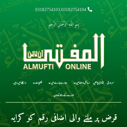
03182754103,03182754104
بِسْمِ اللَّـهِ الرَّحْمَـٰنِ الرَّحِيمِ
سرورق
فتاوی پڑھیں
رسائل و مضامین
ہمارے بارے میں
فلکیات
رابطے میں رہیں
ادارے کے ساتھ تعاون
قرض پر ملنے والی اضافی رقم کو کرایہ