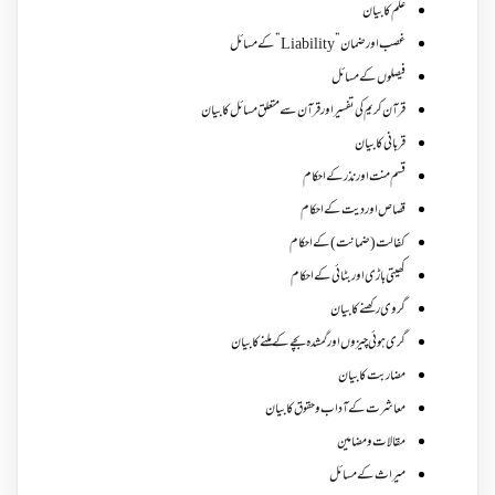
علم کا بیان
غصب اورضمان”Liability” کے مسائل
فیصلوں کے مسائل
قرآن کریم کی تفسیر اور قرآن سے متعلق مسائل کا بیان
قربانی کا بیان
قسم منت اور نذر کے احکام
قصاص اور دیت کے احکام
کفالت (ضمانت) کے احکام
کھیتی باڑی اور بٹائی کے احکام
گروی رکھنے کا بیان
گری ہوئی چیزوں اورگمشدہ بچے کے ملنے کا بیان
مضاربت کا بیان
معاشرت کے آداب و حقوق کا بیان
مقالات ومضامین
میراث کے مسائل