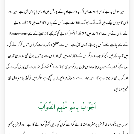
میرا سوال یہ ہے کہ میرا دوست میرا کرایہ دار ہےاوپر کے پورشن میں اور میرا پڑوسی بھی ہے،میرا اور
اُس کا میزان بینک میں الگ الگ سیونگ اکاؤنٹ ہے۔ اُس کے پاس ا کاؤنٹ میں 25 لاکھ روپے
تھے،اُس نے میرےا کاؤنٹ میں 25 لاکھ ٹرانسفر کر دیے کیونکہ مجھے آٹھ مہینے کے لیے
Statement
کے لیے چاہیے تھے،اُس پر جو ماہانہ آمدن آتی ہے،اس سے متعلق وہ کہہ رہا ہے کہ اُس آمدن کو کرائے کی مد
میں آپ رکھ لیں، کیونکہ جب وہ رقم اس کے اکاؤنٹ میں تھی اور اس سے جو آمدن ہوتی تھی ،وہ وہی آمدن
ہرماه مجھے کرایہ کے طور پر دیتا تھا،اس طرح یہ رقم میری اکاؤنٹ اسٹیٹمنٹ کی ضرورت بھی پوری کردے گی
اور کرایہ بھی ادا ہوتا رہے گا۔اس حوالے سے رہنمائی فرمائیں کہ یہ صحیح ہے؟اگر نہیں تو کوئی جائز متبادل بھی
تجویز فرمائیں۔
اَلجَوَابْ بِاسْمِ مُلْہِمِ الصَّوَابْ
سوال میں مذکور معاملہ قرض پر مشروط اضافہ لے کر اسے کرایہ کی مد میں کٹوتی کروانے کا ہے،اور قرض پر کسی