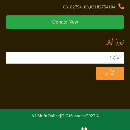
03182754103,03182754104
Donate Now
نیوز لیٹر
جمع کریں
DiGi Sahoolat
© 2022 AL Mufti Online |