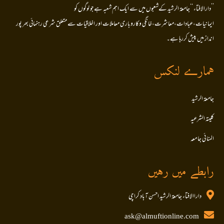
’’دارالافتاء ‘‘جامعۃ الرشید کےشعبوں میں سے ایک اہم شعبہ ہے جو لوگوں کو
ایمانیات،عبادات،معاشرت،خانگی وکاروباری معاملات اور اخلاقیات سے متعلق شرعی رہنمائی بھر پور
انداز میں پیش کررہا ہے۔
ہمارے لنکس
جامعۃ الرشید
کلیتہ الشرعیہ
المنا ئی جا معہ
رابطے میں رہیں
داراالافتاء جامعۃ الرشید احسن آباد کراچی
ask@almuftionline.com