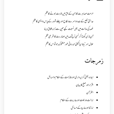
حرمت مصاہرت کا بہن کے حق میں ثابت ہونے کا حکم
عدالتی خلع کے بعد دوسرے نکاح اور پہلے شوہر کے پاس واپسی کا حکم
غصہ کی حالت میں بغیر نسبت کیے تین سے زائد طلاق دینا
آن لائن گولڈ /کرنسی ٹریڈنگ میں مضاربت کا شرعی حکم
حلال سرٹیفائیڈ کمپنی اندرونی طور مشکوک ہو تو اس کا حکم
زمرجات
اجارہ یعنی کرایہ داری اور ملازمت کے احکام و مسائل
اقرار اور صلح کا بیان
القرآن
امانت ودیعت اورعاریت کے احکام
امانتا اور عاریة کے مسائل