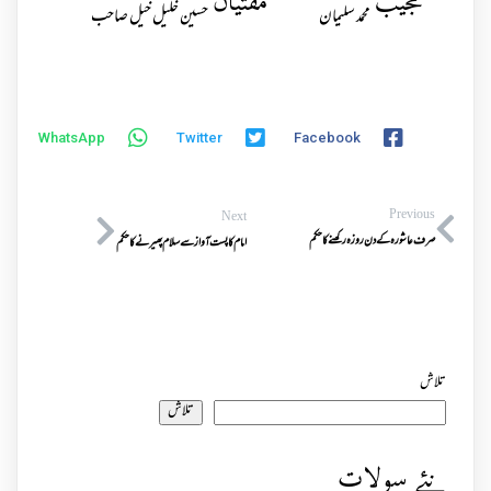
مجیب
مفتیان
محمد سلیمان
حسین خلیل خیل صاحب
WhatsApp
Twitter
Facebook
Previous
Next
صرف عاشورہ کے دن روزہ رکھنےکاحکم
امام کا پست آواز سے سلام پھیرنے کا حکم
تلاش
تلاش
نئے سولات