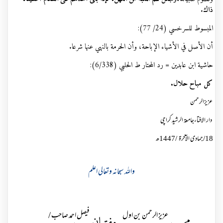
ذاك
.
المبسوط للسرخسي (24/ 77):
أن ‌الأصل ‌في ‌الأشياء الإباحة، وأن الحرمة بالنهي عنها شرعا
.
حاشية ابن عابدين = رد المحتار ط الحلبي (6/338):
كل مباح حلال
.
عزیزالرحمن
دار الافتاءجامعۃ الرشید کراچی
18
/
جمادی الآخرۃ
/
1447
ھ
واللہ سبحانہ وتعالی اعلم
عزیز الرحمن بن اول
فیصل احمد صاحب /