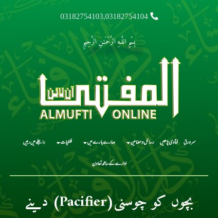
03182754103,03182754104
بِسْمِ اللَّـهِ الرَّحْمَـٰنِ الرَّحِيمِ
سرورق
فتاوی پڑھیں
رسائل و مضامین
ہمارے بارے میں
فلکیات
رابطے میں رہیں
ادارے کے ساتھ تعاون
بچوں کو چوسنی(Pacifier) دینے