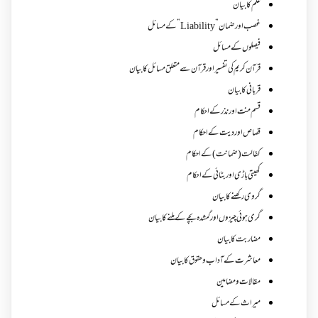
علم کا بیان
غصب اورضمان”Liability” کے مسائل
فیصلوں کے مسائل
قرآن کریم کی تفسیر اور قرآن سے متعلق مسائل کا بیان
قربانی کا بیان
قسم منت اور نذر کے احکام
قصاص اور دیت کے احکام
کفالت (ضمانت) کے احکام
کھیتی باڑی اور بٹائی کے احکام
گروی رکھنے کا بیان
گری ہوئی چیزوں اورگمشدہ بچے کے ملنے کا بیان
مضاربت کا بیان
معاشرت کے آداب و حقوق کا بیان
مقالات ومضامین
میراث کے مسائل