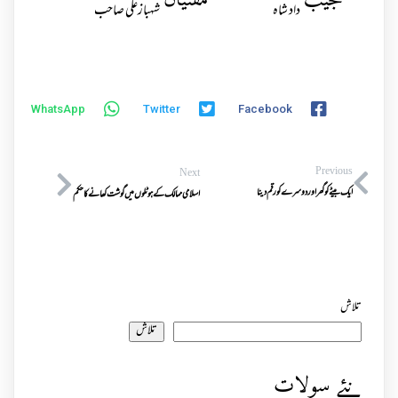
مجیب
مفتیان
داد شاہ
شہبازعلی صاحب
WhatsApp
Twitter
Facebook
Previous
Next
ایک بیٹے کو گھر اوردوسرے کو رقم دینا
اسلامی ممالک کے ہوٹلوں میں گوشت کھانے کا حکم
تلاش
تلاش
نئے سولات