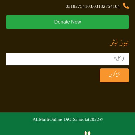
03182754103,03182754104
Donate Now
نیوز لیٹر
جمع کریں
DiGi Sahoolat
© 2022 AL Mufti Online |