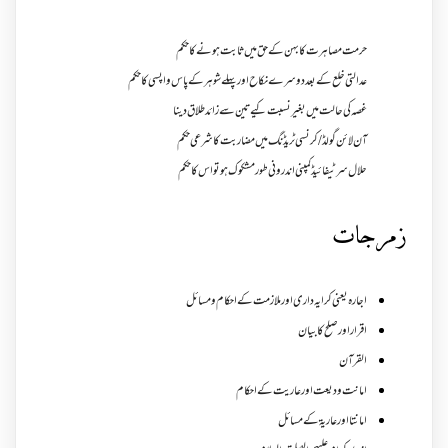
حرمت مصاہرت کا بہن کے حق میں ثابت ہونے کا حکم
عدالتی خلع کے بعد دوسرے نکاح اور پہلے شوہر کے پاس واپسی کا حکم
غصہ کی حالت میں بغیر نسبت کیے تین سے زائد طلاق دینا
آن لائن گولڈ /کرنسی ٹریڈنگ میں مضاربت کا شرعی حکم
حلال سرٹیفائیڈ کمپنی اندرونی طور مشکوک ہو تو اس کا حکم
زمرجات
اجارہ یعنی کرایہ داری اور ملازمت کے احکام و مسائل
اقرار اور صلح کا بیان
القرآن
امانت ودیعت اورعاریت کے احکام
امانتا اور عاریة کے مسائل