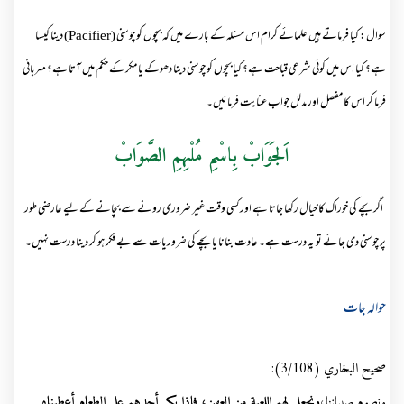
سوال: کیا فرماتے ہیں علمائے کرام اس مسئلہ کے بارے میں کہ بچوں کو چوسنی (Pacifier) دینا کیسا
ہے؟ کیا اس میں کوئی شرعی قباحت ہے؟ کیا بچوں کو چوسنی دینا دھوکے یا مکر کے حکم میں آتا ہے؟ مہربانی
فرما کر اس کا مفصل اور مدلل جواب عنایت فرمائیں۔
اَلجَوَابْ بِاسْمِ مُلْہِمِ الصَّوَابْ
اگر بچے کی خوراک کا خیال رکھا جاتا ہے اور کسی وقت غیر ضروری رونے سے بچانے کے لیے عارضی طور
پر چوسنی دی جائے تو یہ درست ہے۔ عادت بنانا یا بچے کی ضروریات سے بے فکر ہو کر دینا درست نہیں۔
حوالہ جات
صحيح البخاري (3/108):
ونصوم صبياننا،
ونجعل لهم
اللعبة
من
العهن، فإذا بكى أحدهم على الطعام أعطيناه