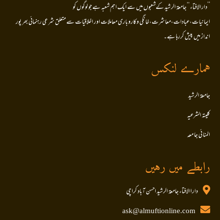
’’دارالافتاء ‘‘جامعۃ الرشید کےشعبوں میں سے ایک اہم شعبہ ہے جو لوگوں کو
ایمانیات،عبادات،معاشرت،خانگی وکاروباری معاملات اور اخلاقیات سے متعلق شرعی رہنمائی بھر پور
انداز میں پیش کررہا ہے۔
ہمارے لنکس
جامعۃ الرشید
کلیتہ الشرعیہ
المنا ئی جا معہ
رابطے میں رہیں
داراالافتاء جامعۃ الرشید احسن آباد کراچی
ask@almuftionline.com