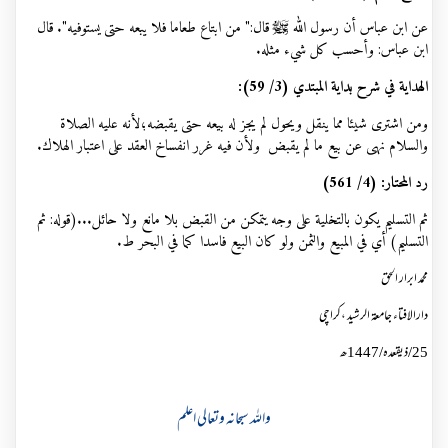
عن ابن عباس أن رسول الله ﷺ قال:" من ابتاع طعاما فلا يبعه حتى يستوفيه". قال
ابن عباس: وأحسب كل شيء مثله.
الهداية في شرح بداية المبتدي (3/ 59):
ومن اشترى شيئا مما ينقل ويحول لم يجز له بيعه حتى يقبضه؛لأنه عليه الصلاة
والسلام نهى عن بيع ما لم يقبض ولأن فيه غرر انفساخ العقد على اعتبار الهلاك.
رد المحتار
:
(4/ 561)
ثم التسليم يكون بالتخلية على وجه يتمكن من القبض بلا مانع ولا حائل...(قوله: ثم
التسليم) أي في المبيع والثمن ولو كان البيع فاسدا كما في البحر ط.
محمد ابرار الحق
دارالافتاء جامعۃ الرشید ،کراچی
25
/ذیقعدہ/
1447
ھ
واللہ سبحانہ وتعالی اعلم