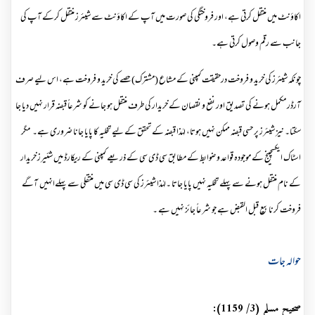
اکاؤنٹ میں منتقل کرتی ہے، اور فروختگی کی صورت میں آپ کے اکاؤنٹ سے شیئرز منتقل کرکے آپ کی
جانب سے رقم وصول کرتی ہے۔
چونکہ شیئرز کی خرید و فروخت درحقیقت کمپنی کے مشاع (مشترک) حصے کی خرید و فروخت ہے، اس لیے صرف
آرڈر مکمل ہونے کی تصدیق اور نفع و نقصان کے خریدار کی طرف منتقل ہو جانے کو شرعاً قبضہ قرار نہیں دیا جا
سکتا۔ نیز شیئرز پر حسی قبضہ ممکن نہیں ہوتا، لہٰذا قبضہ کے تحقق کے لیے تخلیہ کا پایا جانا ضروری ہے۔ مگر
اسٹاک ایکسچینج کے موجودہ قواعد و ضوابط کے مطابق سی ڈی سی کے ذریعے کمپنی کے ریکارڈ میں شئیرز خریدار
کے نام منتقل ہونے سے پہلے تخلیہ نہیں پایا جاتا ۔لہٰذا شیئرز کی سی ڈی سی میں منتقلی سے پہلےانہیں آگے
فروخت کرنا بیع قبل القبض ہے جو شرعاً جائز نہیں ہے ۔
حوالہ جات
صحيح مسلم (3/ 1159):