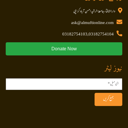
داراالافتاء جامعۃ الرشید احسن آباد کراچی
ask@almuftionline.com
03182754103,03182754104
Donate Now
نیوز لیٹر
جمع کریں