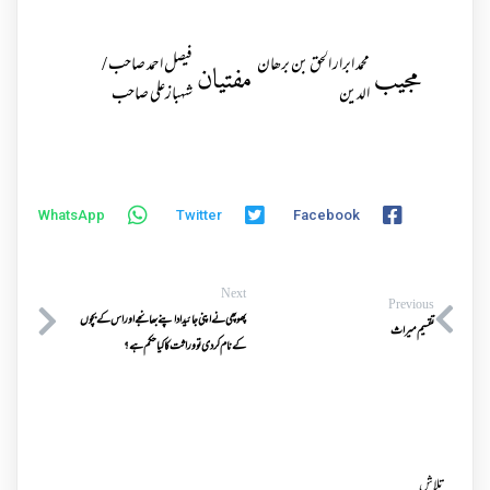
محمد ابرار الحق بن برھان
فیصل احمد صاحب /
مجیب
مفتیان
الدین
شہبازعلی صاحب
WhatsApp
Twitter
Facebook
Next
Previous
پھوپھی نےاپنی جائیداداپنےبھانجےاوراس کےبچوں
تقسیم میراث
کےنام کردی تو وراثت کاکیاحکم ہے؟
تلاش