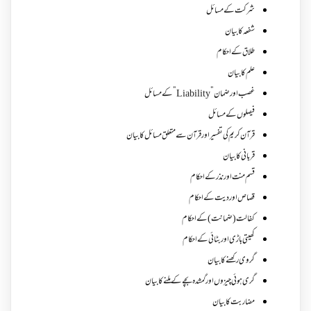
شرکت کے مسائل
شفعہ کا بیان
طلاق کے احکام
علم کا بیان
غصب اورضمان”Liability” کے مسائل
فیصلوں کے مسائل
قرآن کریم کی تفسیر اور قرآن سے متعلق مسائل کا بیان
قربانی کا بیان
قسم منت اور نذر کے احکام
قصاص اور دیت کے احکام
کفالت (ضمانت) کے احکام
کھیتی باڑی اور بٹائی کے احکام
گروی رکھنے کا بیان
گری ہوئی چیزوں اورگمشدہ بچے کے ملنے کا بیان
مضاربت کا بیان