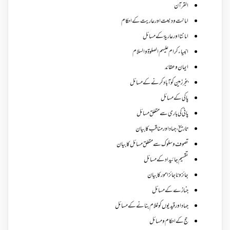
القرآن
امانت ودیعت اورعاریت کے احکام
امانتا اور عاریة کے مسائل
انبیاء کرام علیہم الصلوۃ والسلام
ایمان وعقائد
بنجر زمین کو آباد کرنے کے مسائل
پاکی کے مسائل
پانی کی باری سے متعلق مسائل
تاریخ،جہاد اور مناقب کا بیان
تصوف و سلوک سے متعلق مسائل کا بیان
تقسیم جائیداد کے مسائل
جائز و ناجائزامور کا بیان
جنازے کےمسائل
جہاد اور قیدیوں کو غلام بنانے کے مسائل
حج کے احکام ومسائل