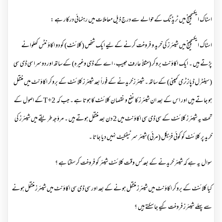
اسٹاک ایکسچینج میں ٹریڈنگ کے حوالے سے درج ذیل معاملات میں رہنمائی درکار ہے :
اسٹاک ایکسچینج میں شیئرز کی خرید و فروخت کرنے کے لیے ایک شخص (کلائنٹ) کو دو اکاؤنٹس کھلوانے
پڑتے ہیں ۔ ایک اکاؤنٹ بروکر (مثلاً عارف حبیب، اے کے ڈی وغیرہ) کے ساتھ اور دوسرا سی ڈی سی
(سینٹرل ڈپازٹری کمپنی) کے ساتھ ۔ شیئرز خریدنے کے فوراً بعد شیئرز کلائنٹ کے بروکر اکاؤنٹ میں منتقل
ہو جاتے ہیں اور اس کے بعد ان شیئرز کا نفع و نقصان کلائنٹ کا ہوتا ہے ۔ جب کہ
T+2
کے اصول کے
تحت یہ شیئرز کلائنٹ کے سی ڈی سی اکاؤنٹ میں 2 دن بعد منتقل ہوتے ہیں ۔ مروّجہ طریقے میں شیئرز کی
خرید پر کلائنٹ کو کوئی فزیکل (مرئی) شیئر سرٹیفکیٹ نہیں دیا جاتا ۔
سوال یہ ہے کہ شیئر خریدنے کے بعد کس وقت کلائنٹ شیئر کو فروخت کر سکتا ہے ؟
کیا کلائنٹ کے بروکر اکاؤنٹ میں شیئرز منتقل ہونے کے بعد اور سی ڈی سی اکاؤنٹ میں شیئرز منتقل ہونے
سے پہلے شیئرز فروخت کیے جا سکتے ہیں ؟