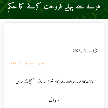
ہونے سے پہلے فروخت کرنے کا حکم
مئی 13, 2026
خرید و فروخت کے احکام
90403
خرید و فروخت کے احکام
شئیرزاور اسٹاک ایکسچینج کے مسائل
سوال