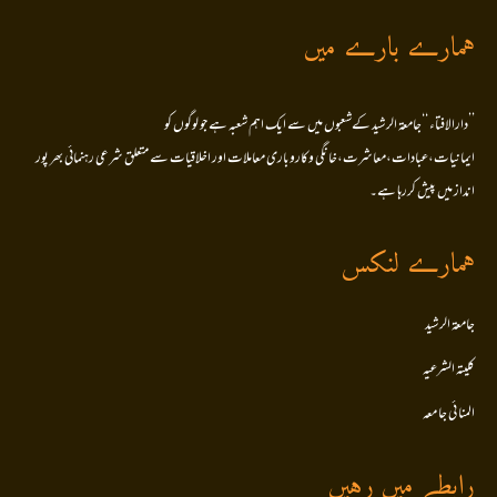
ہمارے بارے میں
’’دارالافتاء ‘‘جامعۃ الرشید کےشعبوں میں سے ایک اہم شعبہ ہے جو لوگوں کو
ایمانیات،عبادات،معاشرت،خانگی وکاروباری معاملات اور اخلاقیات سے متعلق شرعی رہنمائی بھر پور
انداز میں پیش کررہا ہے۔
ہمارے لنکس
جامعۃ الرشید
کلیتہ الشرعیہ
المنا ئی جا معہ
رابطے میں رہیں