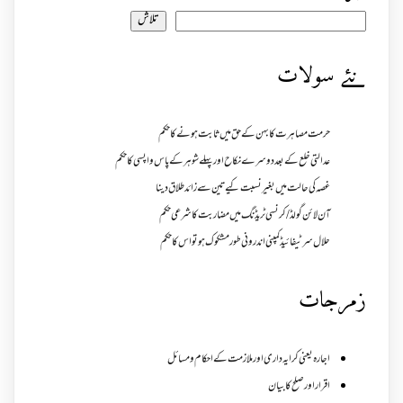
تلاش
نئے سولات
حرمت مصاہرت کا بہن کے حق میں ثابت ہونے کا حکم
عدالتی خلع کے بعد دوسرے نکاح اور پہلے شوہر کے پاس واپسی کا حکم
غصہ کی حالت میں بغیر نسبت کیے تین سے زائد طلاق دینا
آن لائن گولڈ /کرنسی ٹریڈنگ میں مضاربت کا شرعی حکم
حلال سرٹیفائیڈ کمپنی اندرونی طور مشکوک ہو تو اس کا حکم
زمرجات
اجارہ یعنی کرایہ داری اور ملازمت کے احکام و مسائل
اقرار اور صلح کا بیان