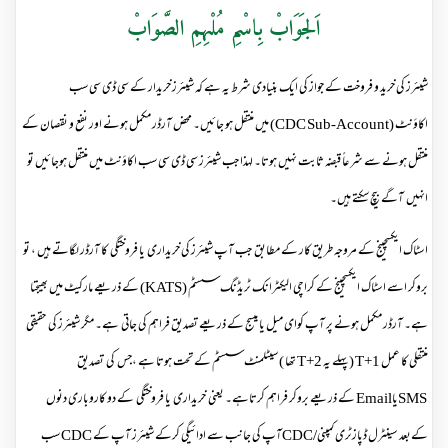
اَلجَوَابْ بِاسْمِ مُلْہِمِ الصَّوَابْ
شیئرز کی خرید و فروخت کے جواز کی ایک بنیادی شرط یہ ہے کہ شیئرز خریدار کے سی ڈی سی سب
اکاؤنٹ
(CDC Sub-Account)
میں منتقل ہو جائیں۔ محض آرڈر مکمل ہونے اور نفع و نقصان کے
منتقل ہونے سے شرعاً قبضہ ثابت نہیں ہوتا۔ لہذا جب شیئرز سی ڈی سی سب اکاؤنٹ میں منتقل ہوجائیں تو
انہیں آگے بیچ سکتے ہیں۔
اسٹاک ایکسچینج کے مروجہ طریق کار کے مطابق جب آپ شیئرز کی خریداری یا فروختگی کا آرڈر لگاتے ہیں ، تو
بروکر اسے اسٹاک ایکسچینج کے کراچی الیکٹرانک ٹریڈنگ سسٹم
(KATS)
کے ذریعے مارکیٹ میں بھیجتا
ہے۔ آرڈر مکمل ہونے پر آپ کوای میل یا میسج کے ذریعے تصدیق فراہم کی جاتی ہے۔ مگر شیئرز کی حقیقی
منتقلی کا عمل
T+1
(پہلے یہ
T+2
تھا ) سیٹلمنٹ سسٹم کے تحت ہوتا ہے ،جس کی تصدیق
SMS
یا
Email
کے ذریعے بروکر فراہم کرتاہے۔ یعنی خریداری یا فروختگی کے دو کاروباری دنوں
کےبعد سینٹرل ڈپازٹری کمپنی/
CDC
آپ کی جانب سے ادائیگی کرکے شیئرز آپ کے
CDC
سب