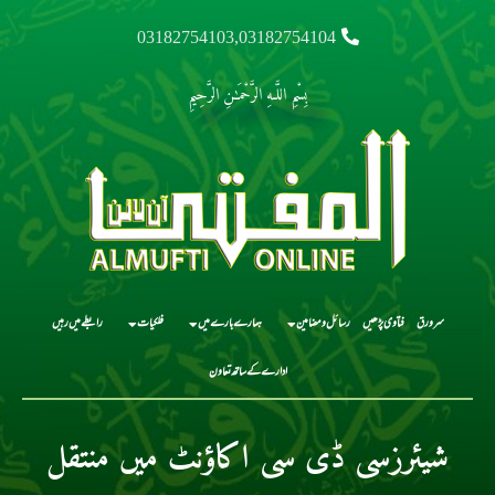
03182754103,03182754104
بِسْمِ اللَّـهِ الرَّحْمَـٰنِ الرَّحِيمِ
سرورق
فتاوی پڑھیں
رسائل و مضامین
ہمارے بارے میں
فلکیات
رابطے میں رہیں
ادارے کے ساتھ تعاون
شیئرزسی ڈی سی اکاؤنٹ میں منتقل