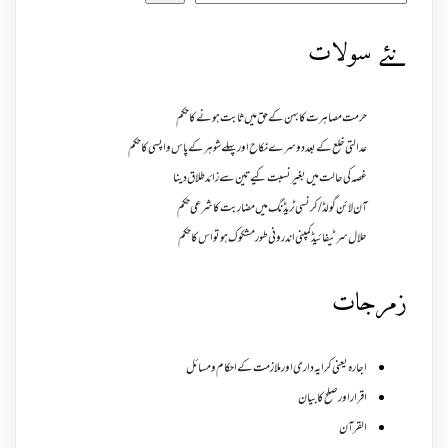
نئے سولات
حرمت مصاہرت کا بہن کے حق میں ثابت ہونے کا حکم
عدالتی خلع کے بعد دوسرے نکاح اور پہلے شوہر کے پاس واپسی کا حکم
غصہ کی حالت میں بغیر نسبت کیے تین سے زائد طلاق دینا
آن لائن گولڈ /کرنسی ٹریڈنگ میں مضاربت کا شرعی حکم
حلال سرٹیفائیڈ کمپنی اندرونی طور مشکوک ہو تو اس کا حکم
زمرجات
اجارہ یعنی کرایہ داری اور ملازمت کے احکام و مسائل
اقرار اور صلح کا بیان
القرآن