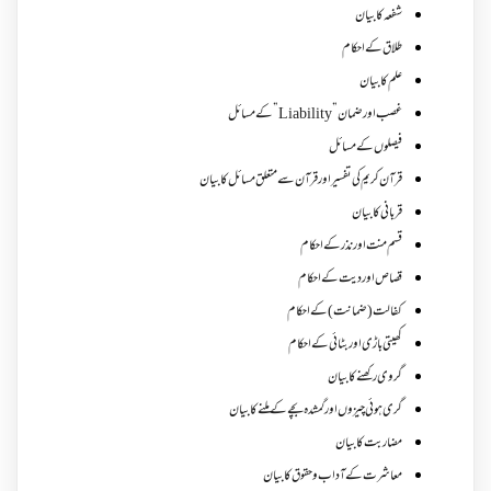
شفعہ کا بیان
طلاق کے احکام
علم کا بیان
غصب اورضمان”Liability” کے مسائل
فیصلوں کے مسائل
قرآن کریم کی تفسیر اور قرآن سے متعلق مسائل کا بیان
قربانی کا بیان
قسم منت اور نذر کے احکام
قصاص اور دیت کے احکام
کفالت (ضمانت) کے احکام
کھیتی باڑی اور بٹائی کے احکام
گروی رکھنے کا بیان
گری ہوئی چیزوں اورگمشدہ بچے کے ملنے کا بیان
مضاربت کا بیان
معاشرت کے آداب و حقوق کا بیان