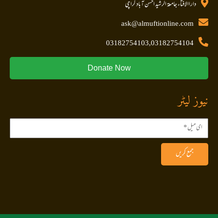
داراالافتاء جامعۃ الرشید احسن آباد کراچی
ask@almuftionline.com
03182754103,03182754104
Donate Now
نیوز لیٹر
جمع کریں