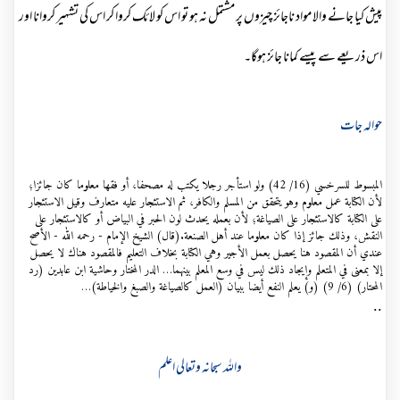
پیش کیا جانے والا مواد ناجائز چیزوں پر مشتمل نہ ہو تو اس کو لائک کروا کر اس کی تشہیر کروانا اور
اس ذریعے سے پیسے کمانا جائز ہوگا۔
حوالہ جات
المبسوط للسرخسي (16/ 42) ولو استأجر رجلا يكتب له مصحفا، أو فقها معلوما كان جائزا؛
لأن الكتابة عمل معلوم وهو يتحقق من المسلم والكافر، ثم الاستئجار عليه متعارف وقيل الاستئجار
على الكتابة كالاستئجار على الصياغة؛ لأن بعمله يحدث لون الحبر في البياض أو كالاستئجار على
النقش، وذلك جائز إذا كان معلوما عند أهل الصنعة.(قال) الشيخ الإمام - رحمه الله - الأصح
عندي أن المقصود هنا يحصل بعمل الأجير وهي الكتابة بخلاف التعليم فالمقصود هناك لا يحصل
إلا بمعنى في المتعلم وإيجاد ذلك ليس في وسع المعلم بينهما… الدر المختار وحاشية ابن عابدين (رد
المحتار) (6/ 9) (و) يعلم النفع أيضا ببيان (العمل كالصياغة والصبغ والخياطة)…
..
واللہ سبحانہ وتعالی اعلم