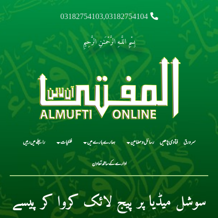
03182754103,03182754104
بِسْمِ اللَّـهِ الرَّحْمَـٰنِ الرَّحِيمِ
سرورق
فتاوی پڑھیں
رسائل و مضامین
ہمارے بارے میں
فلکیات
رابطے میں رہیں
ادارے کے ساتھ تعاون
سوشل میڈیا پر پیج لائک کروا کر پیسے