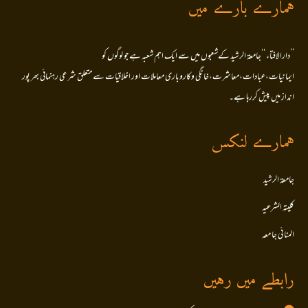
ہمارے بارے میں
’’دارالافتاء ‘‘جامعۃ الرشید کےشعبوں میں سے ایک اہم شعبہ ہے جو لوگوں کو
ایمانیات،عبادات،معاشرت،خانگی وکاروباری معاملات اور اخلاقیات سے متعلق شرعی رہنمائی بھر پور
انداز میں پیش کررہا ہے۔
ہمارے لنکس
جامعۃ الرشید
کلیتہ الشرعیہ
المنا ئی جا معہ
رابطے میں رہیں