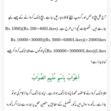
آج کل پیج لائکس اور گروپ بیچنے کا کاروبار چل رہا ہے ۔پیج لائک کروا نے کے پیسے لیے
جارہے ہیں ۔ تفصیلات کچھ اس طرح ہے۔ (Rs. 200 = 400 Likes) (Rs. 1000
= 2000 likes) (Rs. 3000 = 6000 Likes) (Rs. 10000 = 30000
Likes) (Rs. 100000 = 300000 Likes) کیا لوگوں سے پیجز لائک کروا کر پیسے
کمانا جائز ہے؟
اَلجَوَابْ بِاسْمِ مُلْہِمِ الصَّوَابْ
پیجز لائک کروانے کا مقصد عموماًایڈورٹائزنگ ہوتا ہے ۔ایڈورٹائزنگ اگر جائز کام کی ہو تو
جائزہے۔مذکورہ سوال میں مذکور تفصیل کے مطابق یہ متعین عمل پر اجارہ ہے لہٰذا اگر مذکورہ