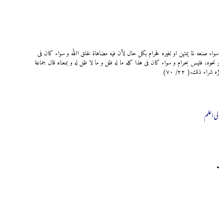
 و سواء صنعه لما يمتهن او لغيره فحرام بکل حال لأن فيه مضاهاة لخلق اﷲ و سواء کان فی
نحوه، فليس بحرام و سواء کان فی هذا کله ما له ظل و ما لا ظل له و بمعناه قال جماعة
اء ذلك.( ٢٢/ ٧٠)
لی اعلم