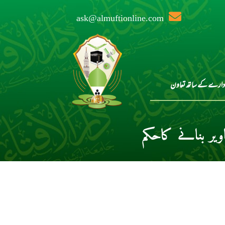
ask@almuftionline.com
دارے کے ساتھ تعاون
یر بنانے کاحکم