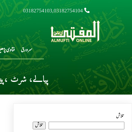
03182754103,03182754104
سرورق
فتاوی پڑھی
پیالے، شرٹ ،پین
تلاش
تلاش