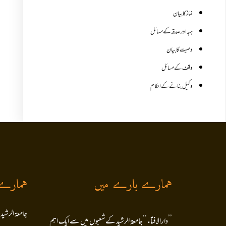
نماز کا بیان
ہبہ اور صدقہ کے مسائل
وصیت کا بیان
وقف کے مسائل
وکیل بنانے کے احکام
ہمارے بارے میں
ہمارے
جامعۃ الرشید
’’دارالافتاء ‘‘جامعۃ الرشید کےشعبوں میں سے ایک اہم