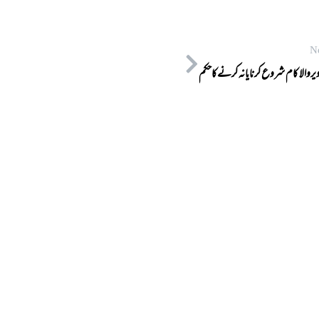
N
یروالا کام شروع کرنایانہ کرنےکاحکم