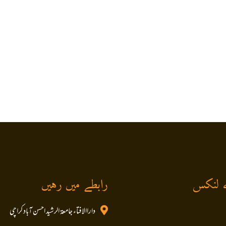
 لنکس
رابطے میں رہیں
داراالافتاء جامعۃ الرشید احسن آباد کراچی