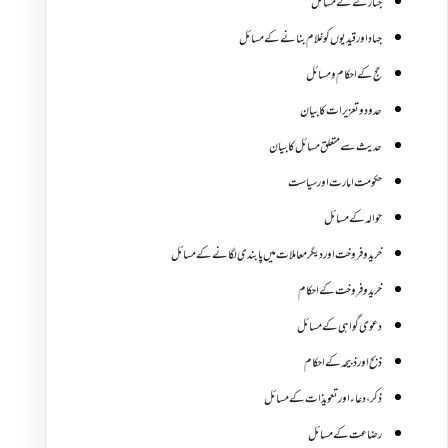
جنازے کےمسائل
جہاد اور قیدیوں کو غلام بنانے کے مسائل
حج کے احکام ومسائل
حدود و تعزیرات کا بیان
حدیث سے متعلق مسائل کا بیان
حکومت امارت اور سیاست
حوالہ کے مسائل
خرید و فروخت اور دیگر معاملات میں پابندی لگانے کے مسائل
خرید و فروخت کے احکام
دعوی گواہی کے مسائل
ذبح اور ذبیحہ کے احکام
ذکر،دعاء اور تعویذات کے مسائل
رضاعت کے مسائل