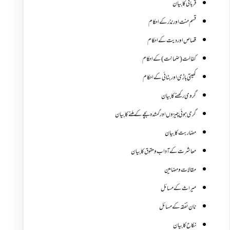
قربانی کا بیان
قسم منت اور نذر کے احکام
قصاص اور دیت کے احکام
کفالت (ضمانت) کے احکام
کھیتی باڑی اور بٹائی کے احکام
گروی رکھنے کا بیان
گری ہوئی چیزوں اورگمشدہ بچے کے ملنے کا بیان
مضاربت کا بیان
معاشرت کے آداب و حقوق کا بیان
مقالات ومضامین
میراث کے مسائل
نان نفقہ کے مسائل
نکاح کا بیان