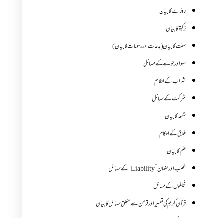
روزے کا بیان
زکوة کابیان
سنت کا بیان (بدعات اور رسومات کا بیان)
سود اور جوے کے مسائل
شراب کے احکام
شرکت کے مسائل
شفعہ کا بیان
طلاق کے احکام
علم کا بیان
غصب اورضمان”Liability” کے مسائل
فیصلوں کے مسائل
قرآن کریم کی تفسیر اور قرآن سے متعلق مسائل کا بیان