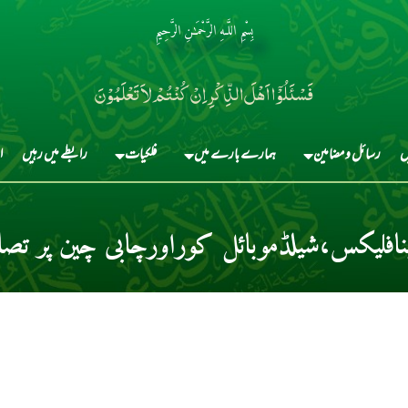
بِسْمِ اللَّـهِ الرَّحْمَـٰنِ الرَّحِيمِ
فَسْئَلُوْٓا اَہْلَ الذِّکْرِ اِنْ کُنْتُمْ لاَ تَعْلَمُوْنَ
ں
رسائل و مضامین
ہمارے بارے میں
فلکیات
رابطے میں رہیں
ا
افلیکس،شیلڈموبائل کوراورچابی چین پر تصاو