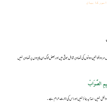
امور کا بیان
مرد وخواتین دونوں کی تصاویر شامل ہوتی ہیں اوربعض لوگ ان چیزوں پر تصاویر نہیں
ہِمِ الصَّوَابْ
داخل نہیں، لہذا یہ جائزنہیں اوراس کی اجرت حرام ہے ۔