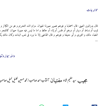
حوالہ جات
قال بدرالدین العینی: قال اصحابنا و غيرهم تصوير صورة الحيوان حرام اشد التحريم و هو من الکبائر
ثوب أو بساط أو دينار أو درهم أو فلس أو إناء أو حائط و اما ما ليس فيه صورة حيوان کالشجر و 
العلماء مالك و الثوری و أبو حنيفة و غيرهم و قال القاضی إلا ما ورد فی لعب البنات وکان مالك يکره شر
..
واللہ سبحانہ وتعا
مجیب
مفتیان
سید حکیم شاہ
آفتاب احمد صاحب / محمد حسین خلیل خیل صاحب