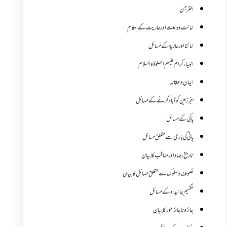
القرآن
امانت ودیعت اورعاریت کے احکام
امانتا اور عاریة کے مسائل
انبیاء کرام علیہم الصلوۃ والسلام
ایمان وعقائد
بنجر زمین کو آباد کرنے کے مسائل
پاکی کے مسائل
پانی کی باری سے متعلق مسائل
تاریخ،جہاد اور مناقب کا بیان
تصوف و سلوک سے متعلق مسائل کا بیان
تقسیم جائیداد کے مسائل
جائز و ناجائزامور کا بیان