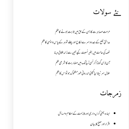
نئے سولات
حرمت مصاہرت کا بہن کے حق میں ثابت ہونے کا حکم
عدالتی خلع کے بعد دوسرے نکاح اور پہلے شوہر کے پاس واپسی کا حکم
غصہ کی حالت میں بغیر نسبت کیے تین سے زائد طلاق دینا
آن لائن گولڈ /کرنسی ٹریڈنگ میں مضاربت کا شرعی حکم
حلال سرٹیفائیڈ کمپنی اندرونی طور مشکوک ہو تو اس کا حکم
زمرجات
اجارہ یعنی کرایہ داری اور ملازمت کے احکام و مسائل
اقرار اور صلح کا بیان