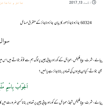
اگست 13, 2017
جائز و ناجائز
60324
جائز و ناجائزامور کا بیان
جائز و ناجائز کے متفرق مسائل
سوال
پیالے ،شرٹ ،پینافلیکس ،موبائل کے کور اورچابی چین پر لوگ ہم سے فوٹوبنواتے ہیں اس میں 
بھی بنواتے، کیاان چیزوں کی تصاویر بناناجائز ہے یانہیں ؟
اَلجَوَابْ بِاسْمِ مُلْ
پیالے، شرٹ ،پینافلیکس شیلڈ،موبائل کے کوراورچابی چین پر تصاویر بنانا کسی ضرورت میں کا