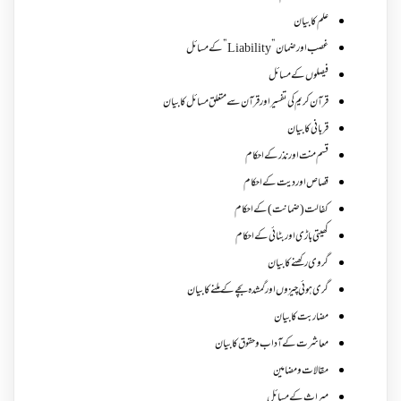
علم کا بیان
غصب اورضمان”Liability” کے مسائل
فیصلوں کے مسائل
قرآن کریم کی تفسیر اور قرآن سے متعلق مسائل کا بیان
قربانی کا بیان
قسم منت اور نذر کے احکام
قصاص اور دیت کے احکام
کفالت (ضمانت) کے احکام
کھیتی باڑی اور بٹائی کے احکام
گروی رکھنے کا بیان
گری ہوئی چیزوں اورگمشدہ بچے کے ملنے کا بیان
مضاربت کا بیان
معاشرت کے آداب و حقوق کا بیان
مقالات ومضامین
میراث کے مسائل