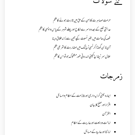
نئے سولات
حرمت مصاہرت کا بہن کے حق میں ثابت ہونے کا حکم
عدالتی خلع کے بعد دوسرے نکاح اور پہلے شوہر کے پاس واپسی کا حکم
غصہ کی حالت میں بغیر نسبت کیے تین سے زائد طلاق دینا
آن لائن گولڈ /کرنسی ٹریڈنگ میں مضاربت کا شرعی حکم
حلال سرٹیفائیڈ کمپنی اندرونی طور مشکوک ہو تو اس کا حکم
زمرجات
اجارہ یعنی کرایہ داری اور ملازمت کے احکام و مسائل
اقرار اور صلح کا بیان
القرآن
امانت ودیعت اورعاریت کے احکام
امانتا اور عاریة کے مسائل