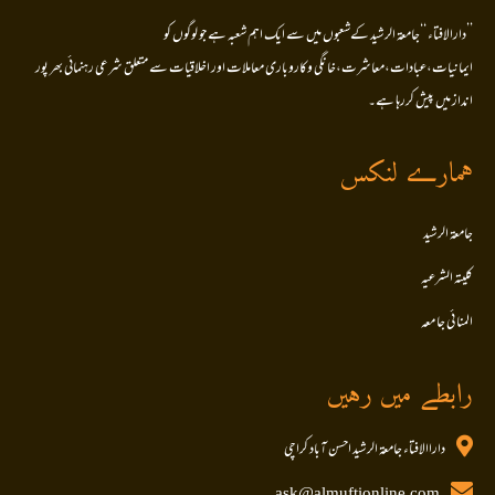
’’دارالافتاء ‘‘جامعۃ الرشید کےشعبوں میں سے ایک اہم شعبہ ہے جو لوگوں کو
ایمانیات،عبادات،معاشرت،خانگی وکاروباری معاملات اور اخلاقیات سے متعلق شرعی رہنمائی بھر پور
انداز میں پیش کررہا ہے۔
ہمارے لنکس
جامعۃ الرشید
کلیتہ الشرعیہ
المنا ئی جا معہ
رابطے میں رہیں
داراالافتاء جامعۃ الرشید احسن آباد کراچی
ask@almuftionline.com