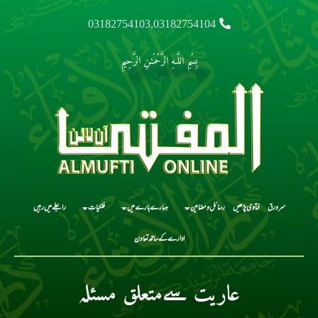
03182754103,03182754104
بِسْمِ اللَّـهِ الرَّحْمَـٰنِ الرَّحِيمِ
سرورق
فتاوی پڑھیں
رسائل و مضامین
ہمارے بارے میں
فلکیات
رابطے میں رہیں
ادارے کے ساتھ تعاون
عاریت سےمتعلق مسئلہ