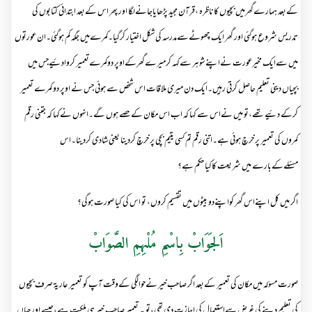
کےبعد ہمارےگھرمیں بچیوں کاناظرہ ،قرآن مجید پڑھایاجانےلگا اور پھر اس کےبعد ابتدائی کتابوں کی
تدریس شروع ہوگئی اور گھر ایک چھوٹےسےمدرسہ کی شکل اختیار کرگیا۔کمرےمیں جگہ کم ہوگئی۔ان عورتوں
میں سےایک مخیرعورت نےاپنےشوہر سےکہہ کرمیرےگھرکےاوپر دوکمرےتعمیر کروادئیےجس میں
بچیاں دینی تعلیم حاصل کرتی رہیں۔ایک دن میری ملاقات اس شخص سے ہوئی جس نے اوپر دو کمرے تعمیر
کرکے دئیےتھے،تو میں نےاس سے کہا کہ اب اس مکان کے حصے ہوں گے۔انہوں نےکہا کہ جتنی رقم
کمروں کی تعمیر پر خرچ ہوئی ہے۔اتنی رقم تم کسی یتیم بچی پر خرچ کردینا یعنی شادی کردینا۔اس
مسئلےکےبارے میں شریعت کاکیا حکم ہے؟
اگر میں کل اپنےاس گھر کواپنےدو بیٹوں میں تقسیم کروں، تو اس کی کیا صورت ہوگی؟
اَلجَوَابْ بِاسْمِ مُلْہِمِ الصَّوَابْ
صورت مسؤلہ میں مکان کی تعمیر کےبعد اگر صاحب خیر نےحوالگی کےوقت آپ کو تعمیر عاریۃ صرف بچیوں
کی تعلیم دینے کی غرض سےاستعمال کی اجازت دی تھی،تو یہ تعمیر صاحب خیر ہی ملکیت ہے،جیسے اور جہاں