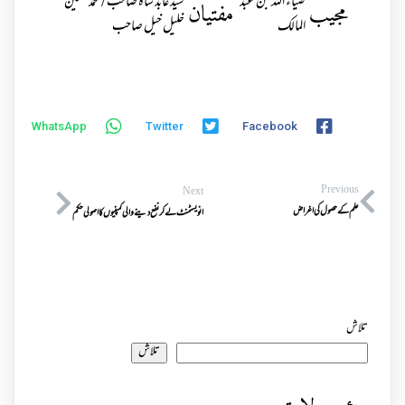
ضیاء اللہ بن عبد
سیّد عابد شاہ صاحب / محمد حسین
مجیب
مفتیان
المالک
خلیل خیل صاحب
WhatsApp
Twitter
Facebook
Previous
Next
علم کے حصول کی اغراض
انویسٹمنٹ لے کر نفع دینے والی کمپنیوں کا اصولی حکم
تلاش
تلاش