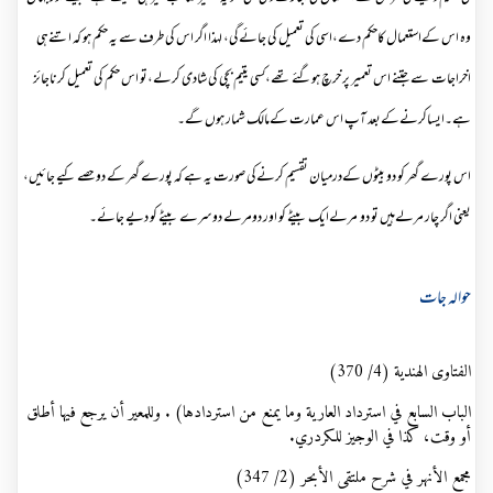
وہ اس کےاستعمال کاحکم دے،اسی کی تعمیل کی جائےگی، لہذا اگر اس کی طرف سے یہ حکم ہو کہ اتنےہی
اخراجات سےجتنے اس تعمیر پر خرچ ہوگئے تھے،کسی یتیم بچی کی شادی کرلے،تو اس حکم کی تعمیل کرناجائز
ہے۔ایساکرنےکےبعد آپ اس عمارت کےمالک شمار ہوں گے۔
اس پورے گھر کو دو بیٹوں کےدرمیان تقسیم کرنےکی صورت یہ ہے کہ پورے گھر کے دو حصے کیے جائیں،
یعنی اگر چار مرلےہیں تو دو مرلےایک بیٹے کو اور دومرلے دوسرے بیٹے کو دیے جائے۔
حوالہ جات
الفتاوى الهندية (4/ 370)
الباب السابع في استرداد العارية وما يمنع من استردادها) . وللمعير أن يرجع فيها أطلق
أو وقت، كذا في الوجيز للكردري.
مجمع الأنهر في شرح ملتقى الأبحر (2/ 347)