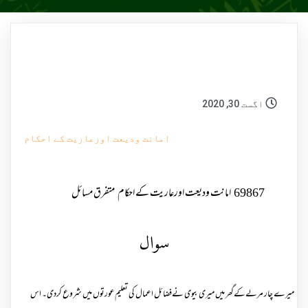
اگست 30, 2020
امانت ودیعت اورعاریت کے احکام
69867
امانت ودیعت اورعاریت کے احکام
متفرق مسائل
سوال
میرے چار مرلےکےگھر میں میری بیوی نےفضائل اعمال کی تعلیم عورتوں میں شروع کردی۔ اس