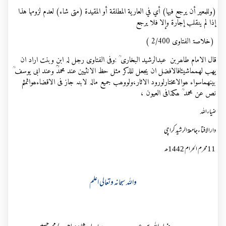
(وللمعير أن يرجع فيها) أي في العارية المطلقة أو المقيدة (متى شاء) لعدم لزومها هذا
إذا لم ينقلب إجارة وإلا فلا يرجع
(خلاصۃ الفتاوی 2/400 )
قال الامام طاھربن عبدالرشید البخاری ؒ :وفی الفتاوی رجل لہ ابن وبنت اراد ان
یھب لھمماشیئافالافضل ان یجعل للذکر مثل حظ الانثیین عند محمدؒ وعند ابی یوسف ؒ
بینھماسواء ھوالامختارلورود الاثار،ولووھب جمیع مالہ لابنہ جاز فی الاقضاءھواثمثم
نص عن محمد ؒ ھکذافی العیون ،
ضیاءاللہ
دارالافتا ءجامعۃالرشید کراچی
11محرم الحرام 1442ھ
واللہ سبحانہ وتعالی اعلم