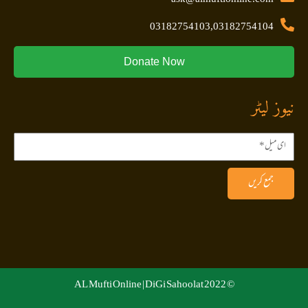
03182754103,03182754104
Donate Now
نیوز لیٹر
جمع کریں
DiGi Sahoolat
© 2022 AL Mufti Online |