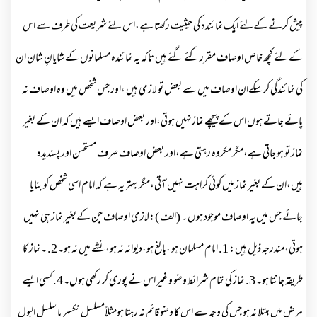
پیش کرنے کےلئے ایک نمائندہ کی حیثیت رکھتا ہے،اس لئے شریعت کی طرف سے اس
کے لئے کچھ خاص اوصاف مقرر کئے گئے ہیں تاکہ یہ نمائندہ مسلمانوں کے شایانِ شان ان
کی نمائندگی کر سکےان اوصاف میں سے بعض تو لازمی ہیں ،اور جس شخص میں وہ اوصاف نہ
پائے جاتے ہوں اس کے پیچھے نمازنہیں ہوتی،اور بعض اوصاف ایسے ہیں کہ ان کے بغیر
نماز تو ہو جاتی ہے،مگر مکروہ رہتی ہے،اور بعض اوصاف صرف مستحسن اور پسندیدہ
ہیں،ان کے بغیر نماز میں کوئی کراہت نہیں آتی،مگر بہتر یہ ہے کہ امام اسی شخص کو بنایا
جائے جس میں یہ اوصاف موجود ہوں ۔ (الف ):لازمی اوصاف جن کےبغیر نماز ہی نہیں
ہوتی،مندرجہ ذیل ہیں: 1. امام مسلمان ہو ،بالغ ہو،دیوانہ نہ ہو،نشے میں نہ ہو۔ 2. ۔نماز کا
طریقہ جانتا ہو۔ 3. نماز کی تمام شرائط وضو وغیر اس نے پوری کر رکھی ہوں۔ 4. کسی ایسے
مرض میں مبتلا نہ ہو جس کی وجہ سے اس کا وضو قائم نہ رہتا ہومثلاًٍٍمسلسل نکسیر یا سلسل البول