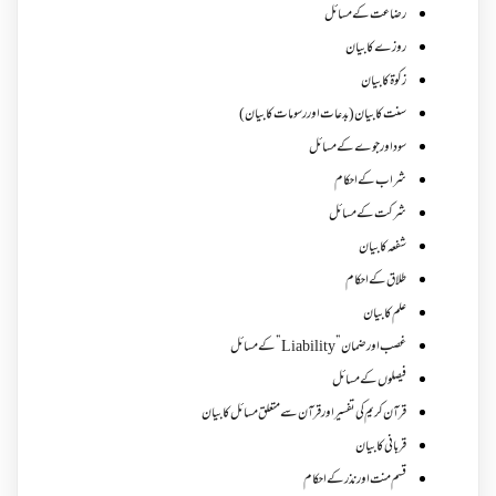
رضاعت کے مسائل
روزے کا بیان
زکوة کابیان
سنت کا بیان (بدعات اور رسومات کا بیان)
سود اور جوے کے مسائل
شراب کے احکام
شرکت کے مسائل
شفعہ کا بیان
طلاق کے احکام
علم کا بیان
غصب اورضمان”Liability” کے مسائل
فیصلوں کے مسائل
قرآن کریم کی تفسیر اور قرآن سے متعلق مسائل کا بیان
قربانی کا بیان
قسم منت اور نذر کے احکام