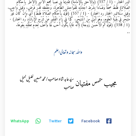
الدر المختار - (1 / 557) (وَالْأَحَقُّ بِالْإِمَامَةِ) تَقْدِيمًا بَلْ نَصْبًا مَجْمَعُ الْأَنْهُرِ (الْأَعْلَمُ بِأَحْكَامِ
الصَّلَاةِ) فَقَطْ صِحَّةً وَفَسَادًا بِشَرْطِ اجْتِنَابِهِ لِلْفَوَاحِشِ الظَّاهِرَةِ، وَحِفْظِهِ قَدْرَ فَرْضٍ، وَقِيلَ وَاجِبٍ،
وَقِيلَ سُنَّةٍالدر المختار رد المحتار) - (1 / 557) (قَوْلُهُ بِأَحْكَامِ الصَّلَاةِ فَقَطْ) أَيْ وَإِنْ كَانَ غَيْرَ
مُتَبَحِّرٍ فِي بَقِيَّةِ الْعُلُومِ، وَهُوَ أَوْلَى مِنْ الْمُتَبَحِّرِ، كَذَا فِي زَادَ الْفَقِيرِ عَنْ شَرْحِ الْإِرْشَادِ رد المحتار) -
(1 / 558) (قَوْلُهُ ثُمَّ الْأَحْسَنُ زَوْجَةً) لِأَنَّهُ غَالِبًا يَكُونُ أَحَبَّ لَهَا وَأَعَفَّ لِعَدَمِ تَعَلُّقِهِ بِغَيْرِهَا.
..
واللہ سبحانہ وتعالی اعلم
سیّد عابد شاہ صاحب / محمد حسین خلیل خیل
مجیب
مفتیان
متخصص
صاحب
WhatsApp
Twitter
Facebook