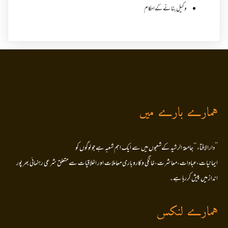
وکیل بنانے کے احکام
ہمارے بارے میں
’’دارالافتاء ‘‘جامعۃ الرشید کےشعبوں میں سے ایک اہم شعبہ ہے جو لوگوں کو
ایمانیات،عبادات،معاشرت،خانگی وکاروباری معاملات اور اخلاقیات سے متعلق شرعی رہنمائی بھر پور
انداز میں پیش کررہا ہے۔
ہمارے لنکس