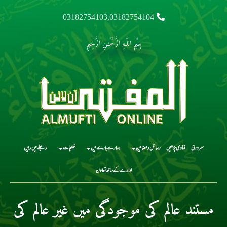
03182754103,03182754104
بِسْمِ اللَّـهِ الرَّحْمَـٰنِ الرَّحِيمِ
سرورق
فتاوی پڑھیں
رسائل و مضامین
ہمارے بارے میں
فلکیات
رابطے میں رہیں
ادارے کے ساتھ تعاون
مستند عالم کی موجودگی میں غیر عالم کی