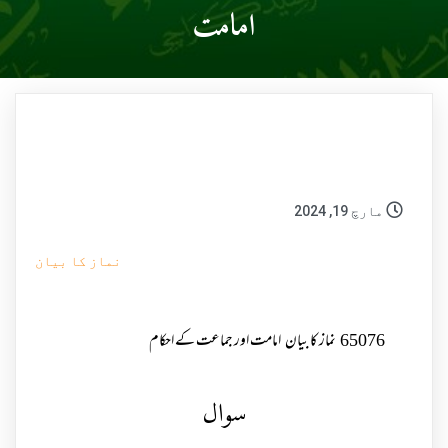
امامت
مارچ 19, 2024
نماز کا بیان
65076
نماز کا بیان
امامت اور جماعت کے احکام
سوال