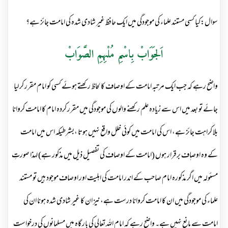
سوال:کیا کسی مستند علماء کی موجودگی میں ایک حافظ غیر شادی شدہ کی امامت جائز ہے؟
اَلجَوَابْ بِاسْمِ مُلْہِمِ الصَّوَابْ
واضح رہے کہ جب ایک مرتبہ امامت کے اوصاف کا لحاظ رکھتے ہوئے کسی کو امام مقرر کر لیا
جائے تو بعد میں اس سے زیادہ علم رکھنے والوں کی موجودگی میں مقرر کردہ امام کا امامت کروانا
بلا کراہت جائز ہے، اس کی امامت میں کوئی خلل واقع نہیں ہوتا ،بشرطیکہ اس میں امامت
کے وہ اوصاٖف برقرار ہوں (امامت کے اوصاف کی تفصیل ذیل میں مذکور ہے) لہذا صورتِ
مسئولہ میں اگر مذکورہ امام صاحب کے اندر امامت کی اہلیت اور اوصاف موجود ہیں تو مستند
علماء کی موجودگی میں ان کا امامت کروانا درست ہے،نیز ان کا غیر شادی شدہ ہونا ان کی
امامت سے مانع نہیں ہے۔ واضح رہے کہ امام اللہ تعالی کی بار گاہ میں مسلمانوں کی درخواست