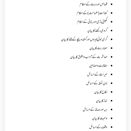
قصاص اور دیت کے احکام
کفالت (ضمانت) کے احکام
کھیتی باڑی اور بٹائی کے احکام
گروی رکھنے کا بیان
گری ہوئی چیزوں اورگمشدہ بچے کے ملنے کا بیان
مضاربت کا بیان
معاشرت کے آداب و حقوق کا بیان
مقالات ومضامین
میراث کے مسائل
نان نفقہ کے مسائل
نکاح کا بیان
نماز کا بیان
ہبہ اور صدقہ کے مسائل
وصیت کا بیان
وقف کے مسائل