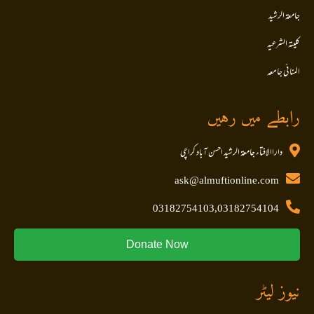
جامعۃ الرشید
کلیتہ الشرعیہ
المنا ئی جا معہ
رابطے میں رہیں
داراالافتاء جامعۃ الرشید احسن آباد کراچی
ask@almuftionline.com
03182754103,03182754104
Donate Now
نیوز لیٹر