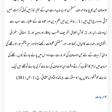
اوصاف جن کا پایا جانا صرف مستحسن اور پسندیدہ ہے ان کے بغیر نماز میں کوئی کراہت نہیں
آتی،وہ درج ذیل ہیں: 1. ۔حاضرین میں علمِ دین اور تلاوتِ کے اعتبار سے سب سے
زیادہ بلند رتبہ ہو۔ 2. خوش اخلاق،شریف النسب،باوقار اور وجیہ ہو۔ 3. صفائی، ستھرائی
،تقوی اور طہارت کا خیال رکھتا ہو۔ اور مستغنی طبیعت رکھنے والا اور سیر چشم ہو،اور محلے کی
دینی تربیت کے لئے جن اوصاف کی ضرورت ہے وہ اس میں پائے جاتے ہوں۔ محلے کی
مساجد میں امام کا انتخاب کرتے وقت ان اوصاف کی رعایت کر لی جائےتومحلے میں ایک
نہایت خوشگوار ماحول پیدا ہو سکتا ہے۔(ماخذہ فتاویٰ عثمانی ،ج:1،ص:381)
حوالہ جات