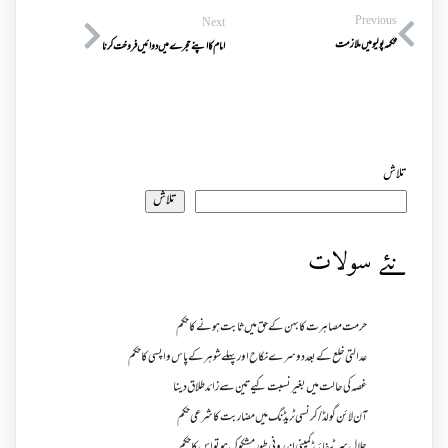
Previous
Next
محکمہ پولیو میں ملازمت
امام کا اپنے حجرے میں دوائیں فروخت کرنا
تلاش
تلاش
نئے سولات
حرمت مصاہرت کا بہن کے حق میں ثابت ہونے کا حکم
عدالتی خلع کے بعد دوسرے نکاح اور پہلے شوہر کے پاس واپسی کا حکم
غصہ کی حالت میں بغیر نسبت کیے تین سے زائد طلاق دینا
آن لائن گولڈ /کرنسی ٹریڈنگ میں مضاربت کا شرعی حکم