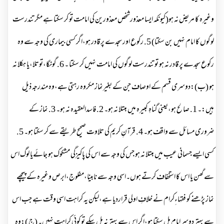
وغیرہ کا مریض نہ ہو(کیونکہ ایسا معذورشخص معذورین کی امامت تو کر سکتا ہے مگر تندرست
لوگوں کا امام نہیں بن سکتا) 5. رکوع اور سجدے پر قادر ہو،اگر کسی بیماری کی وجہ سے وہ
رکوع سجدے پر قادر نہ ہو تو تندرست لوگوں کی امامت نہیں کر سکتا ۔ 6. گونگا،توتلا،یا ہکلا نہ
ہو (ب):دوسری قسم کے اوصاف جن کے بغیرنماز مکروہ رہتی ہے،وہ مندرجہ ذیل
ہیں:۔ 1. صالح ہو،یعنی گناہِ کبیرہ میں مبتلا نہ ہو۔ 2. فاسدالعقیدہ نہ ہو۔ 3. نماز کے
ضروری مسائل سے واقف ہو۔ 4. قرآنِ کریم کی تلاوت صحیح طریقے سے کر سکتا ہو۔ 5.
کسی ایسے جسمانی عیب میں مبتلا نہ ہو جس کی وجہ سے اس کی پاکیزگی مشکوک ہو جائےیا لوگ اس
سے گھن یا اس کا استخفاف کرتے ہوں۔اسی وجہ سے نابینا،مفلوج،ابرص وغیرہ کے پیچھے
نماز پڑھنے کو فقہاءِکرام نے خلافِ اولی قراردیا ہے،لیکن یہ کراہت اسی وقت ہے جب اس
سے بہتر دوسر امام مل سکتا ہو،اگر اس سے بہتر نہ مل سکے تو کوئی کراہت نہیں۔ (ج ):وہ