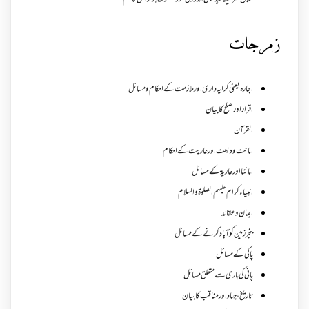
حلال سرٹیفائیڈ کمپنی اندرونی طور مشکوک ہو تو اس کا حکم
زمرجات
اجارہ یعنی کرایہ داری اور ملازمت کے احکام و مسائل
اقرار اور صلح کا بیان
القرآن
امانت ودیعت اورعاریت کے احکام
امانتا اور عاریة کے مسائل
انبیاء کرام علیہم الصلوۃ والسلام
ایمان وعقائد
بنجر زمین کو آباد کرنے کے مسائل
پاکی کے مسائل
پانی کی باری سے متعلق مسائل
تاریخ،جہاد اور مناقب کا بیان