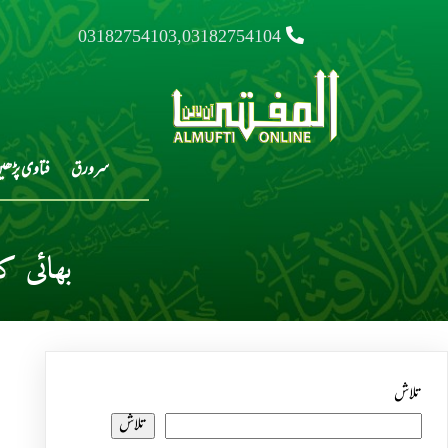
03182754103,03182754104
سرورق
فتاوی پڑھی
بھائی ک
تلاش
تلاش