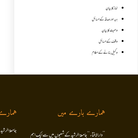
نماز کا بیان
ہبہ اور صدقہ کے مسائل
وصیت کا بیان
وقف کے مسائل
وکیل بنانے کے احکام
ہمارے بارے میں
ہمارے
جامعۃ الرشید
’’دارالافتاء ‘‘جامعۃ الرشید کےشعبوں میں سے ایک اہم