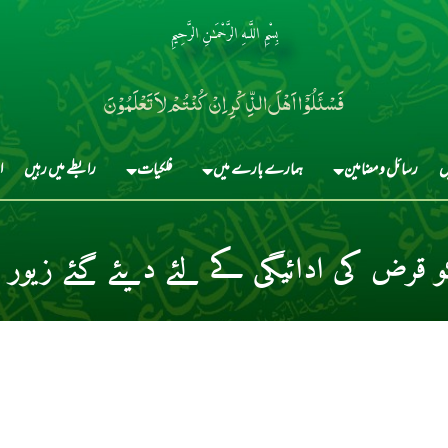
بِسْمِ اللَّـهِ الرَّحْمَـٰنِ الرَّحِيمِ
فَسْئَلُوْٓا اَہْلَ الذِّکْرِ اِنْ کُنْتُمْ لاَ تَعْلَمُوْنَ
ں
رسائل و مضامین
ہمارے بارے میں
فلکیات
رابطے میں رہیں
ا
و قرض کی ادائیگی کے لئے دیئے گئے زیور 