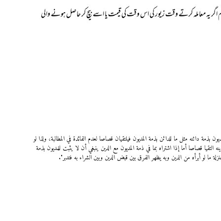
 اگر یہ معاملہ کرتے وقت زیور کی اس وقت کی قیمت یا اسے بیچ کر حاصل ہونے والی
ون بذمة دائنه مثل ما للدائن بذمة المديون فيلتقيان قصاصا لعدم الفائدة في المطالبة، ولذا لو
ه التقيا قصاصا أما إذا اشتراه بما في ذمة المديون مع الدين ينبغي أن لا يثبت للمديون بذمة
لة ما لو أبرأه من الدين وبه يظهر الفرق بين قبض الدين وبين الشراء به فتدبر".