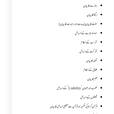
روزے کا بیان
زکوة کابیان
سنت کا بیان (بدعات اور رسومات کا بیان)
سود اور جوے کے مسائل
شراب کے احکام
شرکت کے مسائل
شفعہ کا بیان
طلاق کے احکام
علم کا بیان
غصب اورضمان”Liability” کے مسائل
فیصلوں کے مسائل
قرآن کریم کی تفسیر اور قرآن سے متعلق مسائل کا بیان