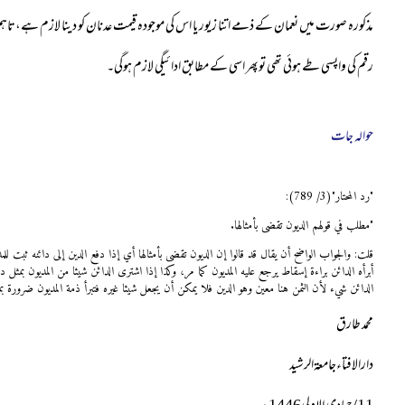
مذکورہ صورت میں نعمان کے ذمے اتنا زیور یا اس کی موجودہ قیمت عدنان کو دینا لازم ہے،تاہم
رقم کی واپسی طے ہوئی تھی توپھر اسی کے مطابق ادائیگی لازم ہوگی۔
حوالہ جات
"رد المحتار"(3/ 789):
"مطلب في قولهم الديون تقضى بأمثالها.
قلت: والجواب الواضح أن يقال قد قالوا إن الديون تقضى بأمثالها أي إذا دفع الدين إلى دائنه ثبت للمدي
أبرأه الدائن براءة إسقاط يرجع عليه المديون كما مر، وكذا إذا اشترى الدائن شيئا من المديون بمثل دين
الدائن شيء لأن الثمن هنا معين وهو الدين فلا يمكن أن يجعل شيئا غيره فتبرأ ذمة المديون ضرورة بمنز
محمد طارق
دارالافتاءجامعۃالرشید