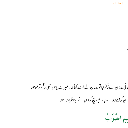
ے احکام
ئی عدنان سے ذکر کیا تو عدنان نے اسے کہا کہ: میرے پاس اتنی رقم تو موجود
کو زیور دے دیا ،جسے بیچ کر اس نے اپنا قرضہ اتارا۔
ہِمِ الصَّوَابْ