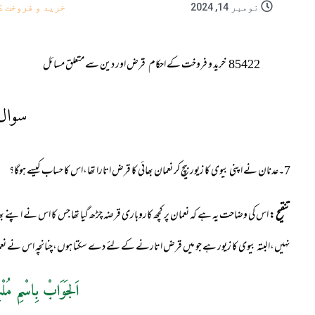
نومبر 14, 2024
خرید و فروخت ک
85422
خرید و فروخت کے احکام
قرض اور دین سے متعلق مسائل
سوال
7۔عدنان نے اپنی بیوی کا زیور بیچ کر نعمان بھائی کا قرض اتارا تھا،اس کا حساب کیسے ہوگا؟
تنقیح
:
اس کی وضاحت یہ ہے کہ نعمان پر کچھ کاروباری قرضہ چڑھ گیا تھا جس کا اس نے اپنے بھا
نہیں،البتہ بیوی کا زیور ہے جو میں قرض اتارنے کے لئے دے سکتا ہوں،چنانچہ اس نے نعمان 
اَلجَوَابْ بِاسْمِ مُلْ