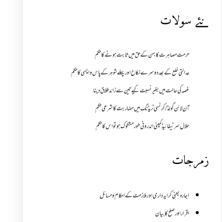
نئے سولات
حرمت مصاہرت کا بہن کے حق میں ثابت ہونے کا حکم
عدالتی خلع کے بعد دوسرے نکاح اور پہلے شوہر کے پاس واپسی کا حکم
غصہ کی حالت میں بغیر نسبت کیے تین سے زائد طلاق دینا
آن لائن گولڈ /کرنسی ٹریڈنگ میں مضاربت کا شرعی حکم
حلال سرٹیفائیڈ کمپنی اندرونی طور مشکوک ہو تو اس کا حکم
زمرجات
اجارہ یعنی کرایہ داری اور ملازمت کے احکام و مسائل
اقرار اور صلح کا بیان