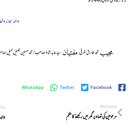
11
/
جمادی الاولی1446ھ
واللہ سبحانہ وتعا
مجیب
مفتیان
محمد طارق غرفی
سیّد عابد شاہ صاحب / محمد حسین خلیل خیل صا
WhatsApp
Twitter
Facebook
Previous
ext
مرحومین کی تصاویر گھر میں رکھنے کا حکم
والد