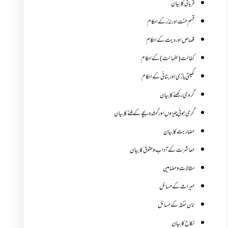
قربانی کا بیان
قسم منت اور نذر کے احکام
قصاص اور دیت کے احکام
کفالت (ضمانت) کے احکام
کھیتی باڑی اور بٹائی کے احکام
گروی رکھنے کا بیان
گری ہوئی چیزوں اورگمشدہ بچے کے ملنے کا بیان
مضاربت کا بیان
معاشرت کے آداب و حقوق کا بیان
مقالات ومضامین
میراث کے مسائل
نان نفقہ کے مسائل
نکاح کا بیان