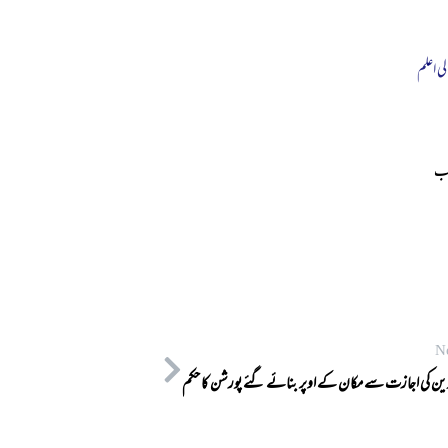
لی اعلم
حب
N
ین کی اجازت سے مکان کے اوپر بنائے گئے پورشن کا حکم