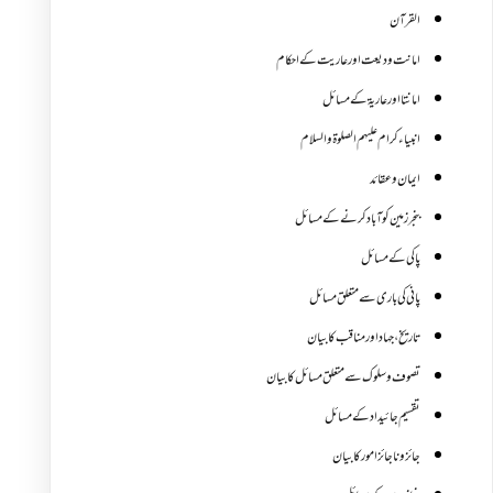
القرآن
امانت ودیعت اورعاریت کے احکام
امانتا اور عاریة کے مسائل
انبیاء کرام علیہم الصلوۃ والسلام
ایمان وعقائد
بنجر زمین کو آباد کرنے کے مسائل
پاکی کے مسائل
پانی کی باری سے متعلق مسائل
تاریخ،جہاد اور مناقب کا بیان
تصوف و سلوک سے متعلق مسائل کا بیان
تقسیم جائیداد کے مسائل
جائز و ناجائزامور کا بیان