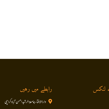
 لنکس
رابطے میں رہیں
داراالافتاء جامعۃ الرشید احسن آباد کراچی