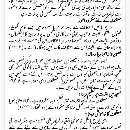
کرسکتا، اس سے اعتکاف فاسد ہوجائے گا، البتہ اگر غسل خانہ بیت الخلاء
کے ساتھ ہی ہو اورجلدی جلدی غسل کر لے ،کو شش کرے کہ وضوء
سے زیادہ دیر نہ لگے تو قضائے حاجت کے بعد غسل کی اجاز ت ہے۔
معتکف کے لئے مکروہ امور
جو باتیں اعتکاف سے باہر حرام یا مکروہ ہیں جیسے گالم گلوچ،
فضول گفتگو، غیبت وعیب جوئی، ریاکاری، کسی بدبو دار چیز کا استعمال،
روزہ کی حالت میں اور پھر خصوصاً دوران اعتکاف ان کی حرمت اور کراہت
اور بڑھ جاتی ہے، البتہ اس سے اعتکاف فاسد نہیں ہو گا۔( الہندیۃ (
۱/۲۱۳ )
تصویر والا اخبار یا رسالہ:
ایسا اخبار یارسالہ دیکھنے میں مضایقہ نہیں جو جاندار کی تصویر سے
پاک ہو اور اس کے مضامین بھی درست ہوں، لیکن اخبار کاکوئی صفحہ بھی
عموماً تصاویر اور جھوٹی خبروں سے پاک نہیں ہوتا، اس لئے اسے مسجد میں
لانا کراہت سے خالی نہیں، بالخصوص اگر معتکف دینی مقتداء ہے تو عوام
اس کے عمل سے غلط استدلال کریں گے۔
مسجد میں اجرت پر تعلیم دینا:
معتکف کے لئے اجرت لیکر تعلیم دینا مکروہ ہے، خواہ دینی ہو یا
دنیوی،اجرت پر کوئی اور عمل کرنابھی مکروہ ہے( ردالمحتار :
۲/۴۴۹ )
معتکف کا خاموش رہنا:
اسی طرح بالکل خاموشی اختیار کرلینا بھی مکروہ ہے جبکہ اسے فی
نفسہٖ عبادت تصور کرے، اور اگر زبان کے گناہوں سے بچنے کے لئے