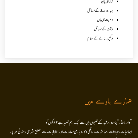
نماز کا بیان
ہبہ اور صدقہ کے مسائل
وصیت کا بیان
وقف کے مسائل
وکیل بنانے کے احکام
ہمارے بارے میں
’’دارالافتاء ‘‘جامعۃ الرشید کےشعبوں میں سے ایک اہم شعبہ ہے جو لوگوں کو
ایمانیات،عبادات،معاشرت،خانگی وکاروباری معاملات اور اخلاقیات سے متعلق شرعی رہنمائی بھر پور