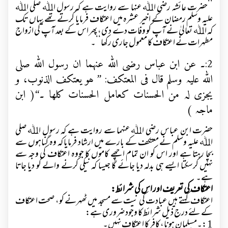
’’حضرت عائشہ رضی اﷲ عنہا سے روایت ہے کہ رسول اﷲ صلی اﷲ
علیہ وسلم رمضان کے اخیر عشرہ میں اعتکاف
فرمایا کرتے تھے یہاں تک
کہ اﷲ تعالیٰ نے آپ کو وفات دے دی، پھر اس کے بعد آپ کی ازواج
مطہرات نے اعتکاف کا معمول جاری رکھا‘‘۔
2
:۔
عن ابن عباس رضی ﷲ عنہما ان رسول ﷲ صلی
ﷲ علیہ وسلم قال فی المعتکف: ’’ ھو یعتکف الذنوب، و
یجزی لہ من الحسنات کعامل الحسنات کلھا ۔‘‘
( ابن
ماجہ )
حضرت ابن عباس رضی اﷲ عنہما سے روایت ہے کہ رسول اﷲ صلی
اﷲ علیہ وسلم نے معتکف کے بارے میں ارشاد فرمایا کہ وہ گناہوں سے
بچا رہتا ہے اور اس کو ان تمام اچھے کاموں کا جووہ اعتکاف کی وجہ سے
نہیں کرسکتا ایسے ہی بدلہ دیا جائے گا جیسا کہ نیکی کرنے والے کو دیا جاتا
ہے۔
اعتکاف کی تعریف اور اس کی شرائط:
اعتکاف کہتے ہیں عبادت کی نیت سے مسجد میں ٹھہرنے کو، صحت اعتکاف
کے لئے درج ذیل شرائط کا وجود ضروری ہے:
1 :۔مسلمان ہونا، کافر کا اعتکاف نہیں۔