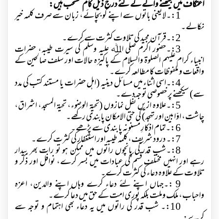
اعتکاف میں بیٹھنے والے کے لئے درج ذیل کام مستحب ہیں:
1:۔لایعنی باتوں سے اپنے کو بچائے، زبان سے صرف کلمہ خیر
نکالے۔
2:۔قرآن مجید کی تلاوت کثرت سے کرے۔
3:۔حضور اکرم صلی اﷲ علیہ وسلم کی سیرت طیبہ، حضرات
انبیاء کرام علیہم الصلوۃ والسلام کے پاکیزہ حالات اور سلف صالحین کے
واقعات و ملفوظات کا مطالعہ کرے۔
4:۔اسی اثناء میں مسائل دینیہ (اہل حضرات یا مستند کتب کی مدد
سے) سیکھنے پر خصوصی توجہ دے۔
5:۔علاوہ ازیں نفل نمازوں (تحیۃ الوضوء، تحیۃ المسجد، اشراق،
چاشت، اوّابین اور تہجد) کی حتی الامکان پابندی رکھے۔
6 :۔تمام اذکارِ مسنونہ پابندی سے پڑھے۔
7:۔ درود شریف، کلمہ طیبہ اور استغفار کی کثرت کرے۔
8:۔شب قدر کی پانچوں راتوں میں ممکن ہو تو رات بھر بیدار
رہے اور انہیں مختلف قسم کی عبادات میں بسر کرے، نوافل اور ذکر و
تلاوت کے علاوہ دعاء کی کثرت کرے۔
9 :۔جہاں اپنے لئے دعاء کرے وہاں اپنے والدین، اعزہ
واحباب، ملک وملت بلکہ پوری امت کے حق میں دعا کرے۔
10:۔ شب قدر کی راتوں میں یہ دعاء بھی اہتمام و توجہ سے
کرے: