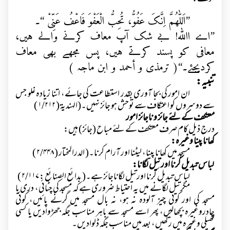
’’اَللّٰھُمَّ اِنَّکَ عَفُوُّ، تُحِبُّ الْعَفْوَ فَاعْفُ عَنِّیْ ‘‘۔
’’اے اﷲ! بے شک آپ معاف کرنے والے ہیں،
معافی کو پسند کرتے ہیں، پس مجھے بھی معاف
کردیجئے۔‘‘( ترمذی و أحمد و ابن ماجہ )
تنبیہ:
ان امور کی بجا آوری بقدر استطاعت کی جائے، اتنا زیادہ غلو جس
سے دوسروں کو اعتکاف سے توحش ہو جائز نہیں۔(الہندیۃ (
۱/۲۱۲ )
معتکف کے لئے جائز و ناجائز امور
درج ذیل کام صرف معتکف کے لئے مباح (جائز) ہیں:
کھانا پینا وغیرہ:
مسجد میں کھانا پینا، لیٹنا اور آرام کرنا۔( الدرالمختار (
۲/۴۴۸ )
لباس تبدیل کرنا اور تیل لگانا:
لباس تبدیل کرنا اورتیل لگاناجائز ہے۔( بدائع الصنائع :
۲/۱۱۷ )
مگرتیل لگانے میں یہ احتیاط ضروری ہے کہ مسجد کی چٹائی، دری یا
مسجد کی اور کوئی چیز آلودہ نہ ہو، نہ بال مسجد میں گرنے پائیں، کوئی
چادروغیرہ بچھالیں، پھر اسے مسجد سے باہر مناسب جگہ جھڑوادیں یا کسی
تھیلی وغیرہ میں رکھیں، بعد میں مناسب جگہ ڈلوادیں۔