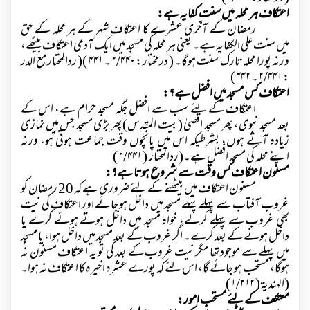
اعتکاف ہر محلہ میں سنت ِکفایہ ہے:
رمضان کے آخری عشرے کا اعتکاف شہر کے ہر محلہ کے حق
میں سنت علی الکفایہ ہے۔ یعنی ہر محلہ کی مسجد میں ایک آدمی اعتکاف بیٹھے،
ورنہ پورا محلہ تارک سنت ہوگا۔ ( درمختار :
۲/۴۴۰
۔
۴۴۱ )
( ردالمحتار مع الدر
:
۲/۴۴۱
۔
۴۴۲ )
اعتکاف کس مسجد میں افضل ہے؟:
اعتکاف کے لئے سب سے افضل جگہ مسجد حرام ہے، اس کے
بعد مسجد نبوی، پھر مسجد اقصیٰ (بیت المقدس) پھر بڑی مسجد جس میں نمازی
زیادہ آتے ہوں، بشرطیکہ اس میں پانچوں وقت جماعت ہوتی ہو، ورنہ
اپنے محلہ کی مسجد افضل ہے۔(ردالمحتار (
۲/۴۴۱ )
مسنون اعتکاف کس وقت سے شروع ہوتا ہے؟:
مسنون اعتکاف میں بیٹھنے کے لئے ضروری ہے کہ 20 رمضان کو
غروب آفتاب سے پہلے پہلے مسجد میں داخل ہو جائے اور اعتکاف کی نیت
بھی غروب سے پہلے کرلے، خواہ مسجد میں داخل ہوتے ہوئے کرے یا
داخل ہونے کے بعد کرے۔ اگر غروب کے بعد مسجد میں داخل ہوا، یا مسجد
میں پہلے سے موجود تھا مگر نیت غروب کے بعد کی تو یہ اعتکاف مسنون نہ
ہوگا، مستحب ہو جائے گا، اس لئے کہ پورے عشرہ اخیرہ کا اعتکاف نہ ہوا۔
(الہندیۃ (
۱/۲۱۲ )
معتکف کے لئے مستحب امور: