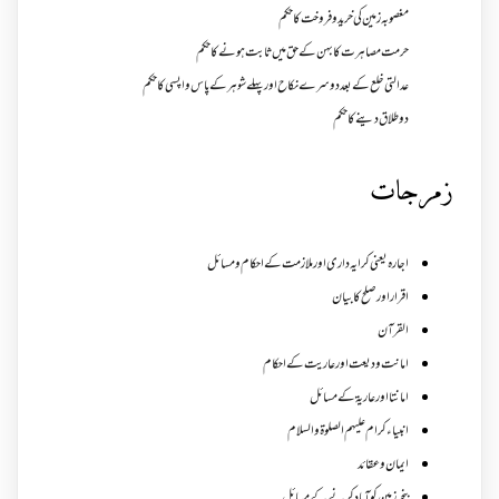
مغصوبہ زمین کی خرید و فروخت کا حکم
حرمت مصاہرت کا بہن کے حق میں ثابت ہونے کا حکم
عدالتی خلع کے بعد دوسرے نکاح اور پہلے شوہر کے پاس واپسی کا حکم
دو طلاق دینے کا حکم
زمرجات
اجارہ یعنی کرایہ داری اور ملازمت کے احکام و مسائل
اقرار اور صلح کا بیان
القرآن
امانت ودیعت اورعاریت کے احکام
امانتا اور عاریة کے مسائل
انبیاء کرام علیہم الصلوۃ والسلام
ایمان وعقائد