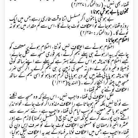
قضاء بھی نہیں۔ ( ردالمحتار :
۲/۴۴۷ )
مجنون یا بے ہوش ہونا:
بے ہوشی یا جنون اگر مسلسل اتنا وقت طاری رہے جس میں ایک
روزہ قضاء ہوجائے تو اعتکاف ٹوٹ جائے گا، اس سے کم مقدار میں ہو تو نہ
ٹوٹے گا۔ ( ردالمحتار :
۲/۴۵۰ )
احتلام ہوجانا:
احتلام ہونے سے اعتکاف نہیں ٹوٹتا، احتلام ہونے پر معتکف کو
چاہئے کہ بیدار ہوتے ہی پہلے تیمم کرلے، پھر فوری مسجد سے نکل جائے،
جسے احتلام کااندیشہ ہو اس کے لئے بہتر ہے کہ پہلے سے اپنے ساتھ کوئی
ڈھیلا وغیرہ رکھ لے،ورنہ مسجد کی زمین پر ہی تیمم کرلے۔ اگر کسی ضرر
کااندیشہ ہو یاپانی ملنے میں کچھ دیر ہویاپانی گرم ہورہاہو تو اسی تیمم کے ساتھ
مسجد میں بیٹھ کر انتظار کرے۔(الہندیۃ (
۱/۲۱۳ )
اعتکاف ٹوٹنے پرحکم قضاء:
نفل اعتکاف کی قضاء واجب نہیں، اس لئے کہ وہ مسجد سے نکلنے
سے ٹوٹتا نہیں بلکہ ختم ہوجاتا ہے، اعتکاف منذور اگر ٹوٹ جائے، خواہ نذرِ
معین ہو یاغیر معین، تو سب ایام کی قضاء واجب ہے، نئے سرے سے
اتنے دن پورے کرے کیونکہ ان میں تتابع (مسلسل رکھنا) لازم ہے اور
عشرہ اخیرۂ رمضان کا مسنون اعتکاف ٹوٹ جائے تو صرف اس دن کی
قضاء واجب ہے جس میں اعتکاف ٹوٹا۔ فساد کے بعد یہ اعتکاف نفل ہوگیا،