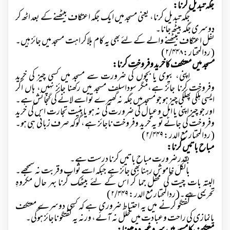
جگہ تبدیل کرنا:
جگہ تبدیل کرنا، یعنی مسجد میں ایک جگہ اعتکاف بیٹھنے کے بعد اٹھ کر
دوسری جگہ بیٹھ جانا۔
نفل اعتکاف بیٹھنے والے کے لئے بھی یہ کام بلاکر اہت مسجد میں جائز ہیں۔
( ردالمحتار :
۲/۴۴۸ )
مسجد میں معتکف کاخرید وفروخت کرنا:
اپنی، بیوی یا بچوں کی ضرورت سے مسجد میں کسی چیز کی خرید
وفروخت کرنا جائز ہے،مگر سوداسلف مسجد میں رکھنا جائز نہیں، ہاں اگر
ایسی ہلکی پھلکی چیز ہو جو مسجد میں جگہ نہ گھیرے تو اسے لانے کی گنجائش ہے۔
اور جو چیز اپنی یا اہل وعیال کی ضرورت کی نہ ہو یابنیت تجارت اس کی خرید
وفروخت کی جائے تو یہ خرید وفروخت ناجائز ہے، گوکہ صرف زبانی ہی ہو۔
( ردالمحتار مع الدر :
۲/۴۴۹ )
مباح باتیں کرنا:
بقدر ِضرورت مباح باتیں کرنا درست ہے۔
بالکل خاموش رہنا بھی جائز ہے جبکہ اسے ثواب وقربت نہ سمجھے۔
البتہ بات چیت کی محفل جما کر اس کے لئے بیٹھک کرنا بہر حال مکروہِ
تحریمی ہے۔( ردالمحتار مع الدر :
۲/۴۴۹ )
گفتگو کرنے میں یہ احتیاط ضروری ہے کہ کسی دوسرے معتکف
یانمازی کی راحت وعبادت میں خلل نہ آئے، ورنہ یہ گفتگو ناجائز ہوگی۔