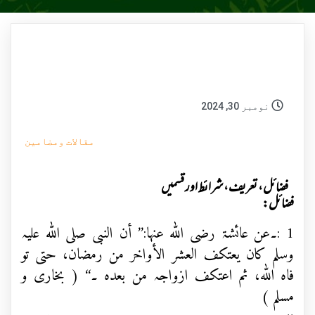
نومبر 30, 2024
مقالات ومضامین
فضائل، تعریف،شرائط اور قسمیں
فضائل:
1 :۔
عن عائشۃ رضی ﷲ عنہا:’’ أن النبی صلی ﷲ علیہ
وسلم کان یعتکف العشر الأواخر من رمضان، حتی تو
فاہ ﷲ، ثم اعتکف ازواجہ من بعدہ
۔‘‘ ( بخاری و
مسلم )