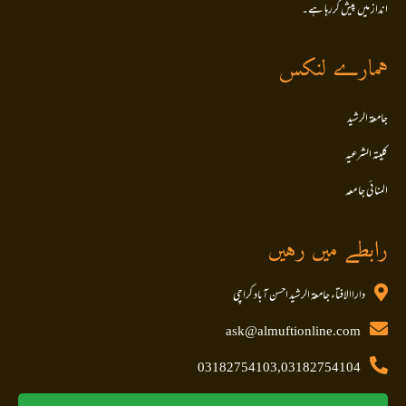
انداز میں پیش کررہا ہے۔
ہمارے لنکس
جامعۃ الرشید
کلیتہ الشرعیہ
المنا ئی جا معہ
رابطے میں رہیں
داراالافتاء جامعۃ الرشید احسن آباد کراچی
ask@almuftionline.com
03182754103,03182754104