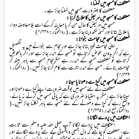
معتکف کامسجد میں ٹہلنا:
معتکف کا بضرورت مسجد میں ٹہلنا جائز ہے۔
معتکف کا مسجد میں مریض کا علاج کرنا :
مسجد میں مریض کا حال سن کر یا معاینہ کرکے اسے بلا معاوضہ دو اء
یا علاج بتانا اور نسخہ لکھ دینا جائز ہے۔( ردالمحتار :
۲/۴۴۸ )
معتکف کا مسجد میں حجامت بنوانا:
اپنی حجامت خود بنانا جائز ہے اور حجام سے بنوانے میں یہ تفصیل
ہے کہ اگر بدون عوض کرتاہے تو مسجد کے اندر جائز ہے اور اگر بالعوض
کرتاہے تو معتکف مسجد کے اندرر ہے مگرحجام مسجد سے باہر بیٹھ کر
حجامت بنائے۔ مسجد کے اندر اجرت سے کام کرنا جائز نہیں۔( رد المحتار :
۲/۴۴۹ )
معتکف کامسجد میں کپڑے دھونا یا سینا:
معتکف کے لئے مسجد میں بوقت ضرورت اپنے کپڑے دھونا اور
سیناجائز ہے، مگر یہ احتیاط ضروری ہے کہ پانی مسجد میں گرنے نہ پائے،
واضح رہے کہ کپڑے دھونے کے لئے مسجد سے باہر نکلنا جائز نہیں۔(
ردالمحتار مع الدر :
۲/۴۴۵ )
اعتکاف میں پردے لٹکانا:
اعتکاف میں پردے لٹکانا آپ صلی اللہ علیہ وسلم سے ثابت
ہے، معتکف کو چاہئے کہ دل جمعی ویکسوئی کے لئے پردے لٹکالے اور