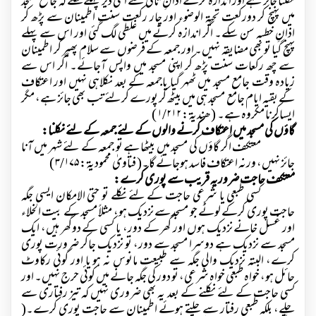
نکلنا جائز ہے اور اندازہ کرکے اذانِ ثانی سے اتنی دیر پہلے نکلے کہ جامع مسجد
میں پہنچ کر دورکعت تحیۃ الوضوء اور چار رکعت سنت اطمینان سے پڑھ کر
اذانِ خطبہ سن سکے۔ اگر اندازہ کرنے میں غلطی لگ گئی اور اس سے پہلے
پہنچ گیا تو بھی مضایقہ نہیں۔ اور جمعہ کے فرضوں سے سلام پھیر کر اطمینان
سے چھ رکعات سنت پڑھ کر اپنی مسجد میں واپس آجائے۔ اگر اس سے
زیادہ وقت جامع مسجد میں ٹھہر گیا یاجمعہ کے بعد نکلاہی نہیں اور اعتکاف
کے بقیہ ایام جامع مسجد ہی میں بیٹھ کر پورے کرلئے تب بھی جائز ہے، مگر
ایساکرنا مکروہ ہے۔ (ھندیۃ :
۱/۲۱۲ )
گاؤں کی مسجد میں اعتکاف کرنے والوں کے لئے جمعہ کے لئے نکلنا:
معتکف اگر گاؤں کی مسجد میں بیٹھا ہے تو جمعہ کے لئے شہر میں آنا
جائز نہیں، ورنہ اعتکاف فاسد ہوجائے گا۔( فتاویٰ محمودیۃ :
۳/۱۷۵ )
معتکف حاجت ضروریہ قریب سے پوری کرے:
کسی طبعی یا شرعی حاجت کے لئے نکلے تو حتی الامکان ایسی جگہ
حاجت پوری کرکے لوٹے جو مسجد سے نزدیک ہو، مثلاً مسجد کے بیت الخلاء
اور غسل خانے نزدیک ہوں اور گھر کے دور، یا کسی کے دوگھر ہیں، ایک
مسجد سے نزدیک ہے دوسرا مسجد سے دور، تو نزدیک جاکر ضرورت پوری
کرے، البتہ نزدیک والی جگہ سے طبیعت مانوس نہ ہو یا اور کوئی رکاوٹ
حائل ہو، خواہ طبعی خواہ شرعی، تو دور کی جگہ جانے میں کوئی حرج نہیں۔ اور
کسی حاجت کے لئے نکلنے کے بعد یہ بھی ضروری نہیں کہ تیز رفتاری سے
چلے، بلکہ طبعی رفتار سے چلتے ہوئے اطمینان سے حاجت پوری کرے۔(