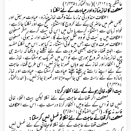
عالمگیریۃ :
۱/۲۱۲ )
( ردالمحتار :
۲/۴۴۵ )
معتکف کا نمازِ جنازہ اورعیادت کے لئے نکلنا:
اعتکاف منذور کی نذر مانتے وقت نماز جنازہ، عیادت مریض اور
مجلس علم میں حاضری کے لئے خروج کا استثناء صحیح ہے اور نکلنا جائز ہے،
خواہ زبان سے استثناء کرے یا دل میں اس کی نیت کرے، مگر مسنون
اعتکاف میں یہ نیت کی تو وہ نفل ہوجائے گا، سنت اداء نہ ہوگی، مسنون
اعتکاف صرف وہی ہے جس میں کوئی استثناء نہ کیاہو۔ اس میں نکلنا مفسد
ہے، البتہ قضاء حاجت جیسی ضرورت کے لئے نکلنے پر دیکھا کہ راستہ ہی
میں نماز جنازہ شروع ہورہی ہے تو اس میں شریک ہوسکتاہے، نماز سے
قبل انتظار اور نماز کے بعد وہاں ٹھہرنا جائز نہیں، اسی طرح قضاء حاجت
کے لئے اپنے راستے پر چلتے چلتے عیادت کرسکتاہے، عیادت اور نماز
جنازہ کے لئے راستہ سے کسی جانب مڑنا اور ٹھہرنا جائز نہیں۔( الدرالمختار
۲/۴۴۸ )
:
بیت الخلاء خالی ہونے کے لئے انتظار کرنا:
معتکف اگر قضائے حاجت کے لئے نکلا لیکن بیت الخلاء خالی
نہیں تھا تو اس کے لئے وہیں انتظار کرنا درست ہے، اس سے اعتکاف
فاسد نہ ہوگا۔ (أحسن الفتاویٰ:
۴/۵۰۱)
معتکف اگر قضائے حاجت کے لئے نکلاتو غسل نہیں کرسکتا:
معتکف قضائے حاجت کے لئے نکلاتوصفائی کے لئے غسل نہیں