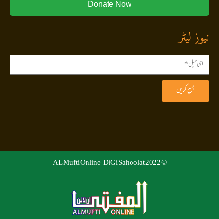
Donate Now
نیوز لیٹر
جمع کریں
DiGi Sahoolat
© 2022 AL Mufti Online |