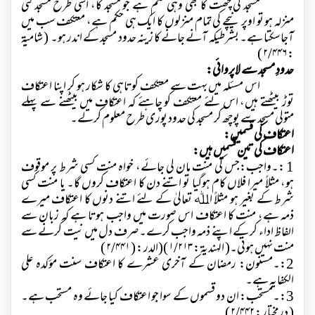
مسجد کی چھت کا بھی وہی حکم ہے جو مسجد کا، اسی طرح مسجد کئی
منزلہ ہو تو اوپر نیچے کی تمام منزلوں کا ایک ہی حکم ہے، معتکف سب میں
آجاسکتا ہے۔ بشرطیکہ آنے جانے کا زینہ حدود مسجد کے اندر ہو۔ ( شامیۃ
۲/۴۴۶ )
:
حدودِ مسجد سے لاپروائی:
اس مسئلہ میں بہت سے معتکف کوتاہی کا شکار ہو کر اپنا اعتکاف
توڑ بیٹھتے ہیں، اس لئے معتکف کو چاہئے کہ اعتکاف میں بیٹھنے سے پہلے
متولی مسجد سے پوچھ کر مسجد کی حدود پوری طرح معلوم کرلے۔
اعتکاف کی قسمیں:
اعتکاف کی تین قسمیں ہیں:
1 :۔واجب:جس کی منت مان لی جائے، خواہ منت کسی شرط پر موقوف
ہو، مثلاً میرا فلاں کام ہوگیا تو اتنے دن کا اعتکاف کروں گا۔ یا منت کسی
شرط کے بغیر ہو مثلاً اﷲ تعالیٰ کے لئے اتنے دنوں کا اعتکاف میرے
ذمہ ہے، منت کا اعتکاف اس صورت میں واجب ہوتا ہے کہ زبان سے
الفاظ اداء کر کے اپنے ذمہ واجب کرے۔ صرف دل میں نیت کرنے سے
منت نہیں ہوتی۔( الہندیۃ :
۱/۲۱۳ )
(الدر : (
۲/۴۴۱ )
2:۔مسنون: رمضان کے آخری عشرے کا اعتکاف سنت مؤکدہ علی
الکفایہ ہے۔
3:۔مستحب: ان دو قسموں کے سوا جو اعتکاف کیا جائے وہ مستحب ہے۔
( درمختار :
۲/۴۴۲ )