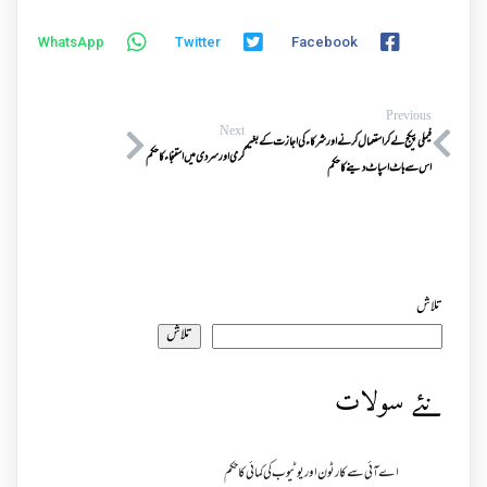
WhatsApp
Twitter
Facebook
Previous
Next
فیملی پیکج لے کر استعمال کرنے اور شرکاء کی اجازت کے بغیر
گرمی اور سردی میں استنجاء کا حکم
اس سے ہاٹ اسپاٹ دینے کا حکم
تلاش
تلاش
نئے سولات
اے آئی سے کارٹون اور یوٹیوب کی کمائی کا حکم