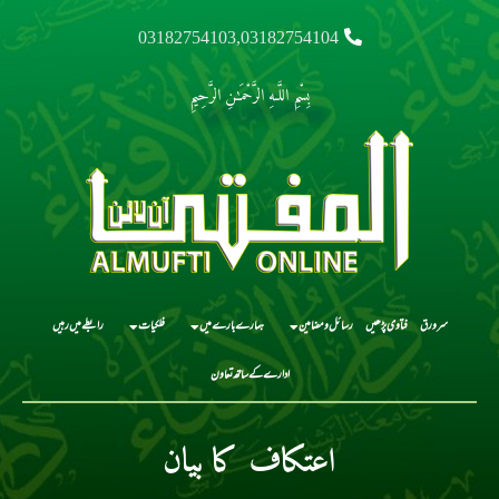
03182754103,03182754104
بِسْمِ اللَّـهِ الرَّحْمَـٰنِ الرَّحِيمِ
سرورق
فتاوی پڑھیں
رسائل و مضامین
ہمارے بارے میں
فلکیات
رابطے میں رہیں
ادارے کے ساتھ تعاون
اعتکاف کا بیان