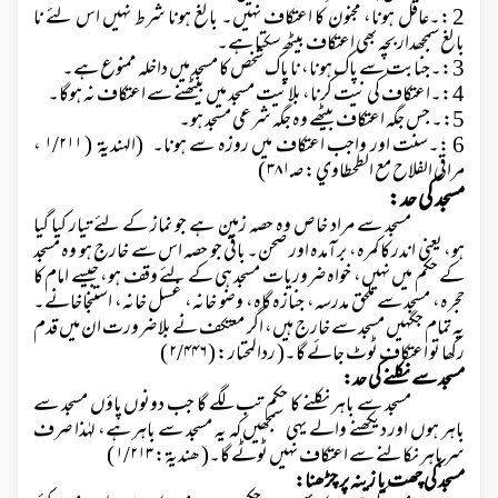
2 :۔عاقل ہونا، مجنون کا اعتکاف نہیں۔ بالغ ہونا شرط نہیں اس لئے نا
بالغ سمجھدار بچہ بھی اعتکاف بیٹھ سکتا ہے۔
3 :۔جنابت سے پاک ہونا، نا پاک شخص کا مسجد میں داخلہ ممنوع ہے۔
4 :۔اعتکاف کی نیت کرنا، بلانیت مسجد میں بیٹھنے سے اعتکاف نہ ہوگا۔
5:۔ جس جگہ اعتکاف بیٹھے وہ جگہ شرعی مسجد ہو۔
6 :۔سنت اور واجب اعتکاف میں روزہ سے ہونا۔ (الہندیۃ (
۱/۲۱۱
،
مراقی الفلاح مع الطحطاوي : ص
۳۸۱ )
مسجد کی حد:
مسجد سے مراد خاص وہ حصہ زمین ہے جو نماز کے لئے تیار کیا گیا
ہو، یعنی اندر کا کمرہ، برآمدہ اور صحن۔ باقی جو حصہ اس سے خارج ہو وہ مسجد
کے حکم میں نہیں، خواہ ضروریات مسجد ہی کے لئے وقف ہو، جیسے امام کا
حجرہ، مسجد سے ملحق مدرسہ، جنازہ گاہ، وضو خانہ، غسل خانہ، استنجاخانے۔
یہ تمام جگہیں مسجد سے خارج ہیں، اگر معتکف نے بلا ضرورت ان میں قدم
رکھا تو اعتکاف ٹوٹ جائے گا۔( ردالمحتار : (
۲/۴۴۶ )
مسجد سے نکلنے کی حد:
مسجد سے باہر نکلنے کا حکم تب لگے گا جب دونوں پاؤں مسجد سے
باہر ہوں اور دیکھنے والے یہی سمجھیں کہ یہ مسجد سے باہر ہے، لہٰذا صرف
سر باہر نکالنے سے اعتکاف نہیں ٹوٹے گا۔( ھندیۃ :
۱/۲۱۳ )
مسجد کی چھت یا زینہ پر چڑھنا: