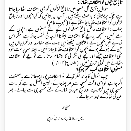
نابالغ بچوں کو اعتکاف بٹھانا:
سوال:آج کل مسجد میں نابالغ لڑکوں کو بھی اعتکاف بٹھا دیا جاتا
ہے جوکہ پریشانی کا باعث بنتے ہیں۔ آپ یہ بتائیں کہ کیا بچوں اور نابالغ
لڑکوں کو اعتکاف بٹھایا جاسکتا ہے؟(محبوب عالم)
جواب: اعتکاف عاقل بالغ مسلمانوں کے لئے مسنون ہے، بچوں کے
لئے نہیں، سمجھدار بچے کا اعتکاف بیٹھنا اگرچہ فی نفسہ جائز ہے مگر اس
زمانے میں بچوں کے اعتکاف بیٹھنے میں بہت سے مفاسد اور خرابیاں ہیں
جن کے ہوتے ہوئے بچوں کو اعتکاف بٹھانا جائز نہیں۔البتہ سرپرست خود
بھی اعتکاف بیٹھے اور بچے کی نگرانی کا اہتمام کرتا رہے تو بچے کو اعتکاف
بٹھانے میں کوئی حرج نہیں ۔( الہندیۃ(
۱/۱۱۲)
مسنون اعتکاف کب ختم ہوگا؟
جب شوال کاچاند نظرآئے تو اعتکاف پورا ہوجاتاہے۔معتکف
اگر چاہے تو اسی وقت مسجد سے گھر چلاجائے،لیکن افضل یہ ہے کہ رات
مسجد ہی میں گزارے اورصبح عید کی نماز کے لئے مسجد ہی سے جائے، پھر
عید کی نماز کے بعد گھر جائے۔
مفتی محمد
رئیس دارالافتاء جامعۃ الرشید کراچی