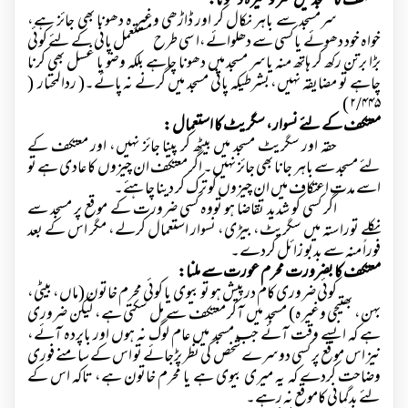
معتکف کامسجد میں سر وغیرہ دھونا:
سرمسجد سے باہر نکال کر اور ڈاڑھی وغیر ہ دھونا بھی جائز ہے،
خواہ خود دھوئے یا کسی سے دھلوائے،ا سی طرح مستعمل پانی کے لئے کوئی
بڑا برتن رکھ کر ہاتھ منہ یاسر مسجد میں دھونا چاہے بلکہ وضو یا غسل بھی کرنا
چاہے تو مضایقہ نہیں، بشرطیکہ پانی مسجد میں گرنے نہ پائے۔( ردالمحتار (
۲/۴۴۵ )
معتکف کے لئے نسوار، سگریٹ کا استعمال :
حقہ اور سگریٹ مسجد میں بیٹھ کر پینا جائز نہیں، اور معتکف کے
لئے مسجد سے باہر جانا بھی جائز نہیں۔ اگر معتکف ان چیزوں کا عادی ہے تو
اسے مدت ِاعتکاف میں ان چیزوں کو ترک کر دینا چاہئے۔
اگر کسی کو شدید تقاضا ہو تووہ کسی ضرورت کے موقع پر مسجد سے
نکلے توراستہ میں سگریٹ، بیڑی، نسوار استعمال کرلے، مگر اس کے بعد
فوراً منہ سے بدبو زائل کردے۔
معتکف کا بضرورت محرم عورت سے ملنا:
کوئی ضروری کام درپیش ہو تو بیوی یا کوئی محرم خاتون (ماں، بیٹی،
بہن، بھتیجی وغیرہ) مسجد میں آکر معتکف سے مل سکتی ہے، لیکن ضروری
ہے کہ ایسے وقت آئے جب مسجد میں عام لوگ نہ ہوں اور باپردہ آئے،
نیز اس موقع پر کسی دوسرے شخص کی نظر پڑجائے تو اس کے سامنے فوری
وضاحت کردے کہ یہ میری بیوی ہے یا محرم خاتون ہے، تاکہ اس کے
لئے بدگمانی کاموقع نہ رہے۔