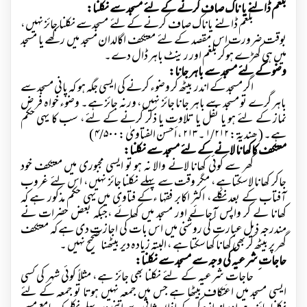
بلغم ڈالنے یا ناک صاف کرنے کے لئے مسجد سے نکلنا:
بلغم ڈالنے یاناک صاف کرنے کے لئے مسجدسے نکلنا جائز نہیں،
بوقت ضرورت اس مقصد کے لئے معتکف اگالدان مسجد میں رکھے یا مسجد
میں ہی کھڑے ہوکر بلغم اور رینٹ باہر ڈال دے۔
وضو کے لئے مسجد سے باہر جانا:
اگر مسجد کے اندر بیٹھ کر وضوء کرنے کی ایسی جگہ ہو کہ پانی مسجد سے
باہر گرے تو مسجد سے باہر جانا جائز نہیں، ورنہ جائز ہے۔ وضوء خواہ فر ض
نماز کے لئے ہو یا نفل یا تلاوت یا ذکر کرنے کے لئے، سب کا یہی حکم
ہے۔ ( ھندیۃ :
۱/۲۱۲
۔
۲۱۳
، أحسن الفتاویٰ :
۴/۵۰۰ )
معتکف کاکھانا لانے کے لئے مسجد سے نکلنا:
گھر سے کوئی کھانا لانے والا نہ ہو تو ایسی مجبوری میں معتکف خود
جاکر کھانا لاسکتاہے، مگر وقت سے پہلے نکلنا جائز نہیں، اس لئے غروب
آفتاب کے بعد نکلے، اکثر اکابر فقہا ءکے فتاوی میں یہی حکم مذکور ہے کہ
کھانا لے کر واپس آجائے اور مسجد میں کھائے ،جبکہ بعض حضرات نے
مندرجہ ذیل عبارت کی روشنی میں اس بات کی اجازت دی ہے کہ معتکف
گھر پر بیٹھ کر بھی کھانا کھاسکتا ہے ، البتہ زیادہ دیر بیٹھنا صحیح نہیں ۔
حاجات ِشرعیہ کی وجہ سے مسجد سے نکلنا:
حاجات ِشرعیہ کے لئے نکلنا بھی جائز ہے، مثلاً کوئی شہر کی کسی
ایسی مسجد میں اعتکاف بیٹھا ہے جس میں جمعہ نہیں ہوتا تو جمعہ کے لئے