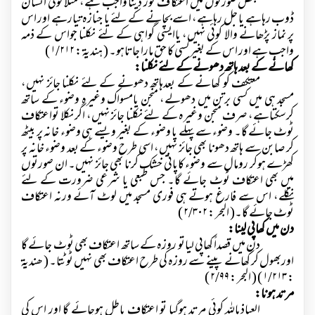
بعض صورتوں میں اعتکا ف توڑ دینا واجب ہے، مثلاً کوئی انسان
ڈوب رہاہے یا جل رہاہے، اسے بچانے کے لئے یا جنازہ تیارہے اور اس
پر نماز پڑھانے والا کوئی نہیں، یاایسی گواہی کے لئے نکلنا جواس کے ذمہ
واجب ہے اور اس کے بغیر کسی کا حق مارا جاتاہو۔ ( ہندیۃ :
۱/۲۱۲ )
کھانے کے بعد ہاتھ دھونے کے لئے نکلنا:
معتکف کو کھانے کے بعدہاتھ دھونے کے لئے نکلنا جائز نہیں،
مسجد ہی میں کسی برتن میں دھولے، منجن یامسواک وغیرہ وضوء کے ساتھ
کرسکتاہے، صرف منجن وغیرہ کے لئے نکلنا جائز نہیں، اگر نکلا تواعتکاف
ٹوٹ جائے گا۔ وضوء سےپہلے یا وضوء کے بغیر ویسے ہی وضوء خانہ پر بیٹھ
کر صابن سے ہاتھ دھونا بھی جائز نہیں، اسی طرح وضوء کے بعد وضوء خانہ پر
کھڑے ہوکر رومال سے وضوء کاپانی خشک کرنا بھی جائز نہیں۔ ان صورتوں
میں بھی اعتکاف ٹوٹ جائے گا۔ جس طبعی یا شرعی ضرورت کے لئے
نکلے، اس سے فارغ ہوتے ہی فوری مسجد میں لوٹ آئے ورنہ اعتکاف
ٹوٹ جائے گا۔( البحر :
۲/۳۰۲ )
دن میں کھاپی لینا:
دن میں قصداً کھاپی لیاتو روزہ کے ساتھ اعتکاف بھی ٹوٹ جائے گا
اوربھول کر کھانے پینے سے روزہ کی طرح اعتکاف بھی نہیں ٹوٹتا۔ ( ھندیۃ
:
۱/۲۱۳ )
( البحر :
۲/۹۹ )
مرتد ہونا:
العیاذباللہ کوئی مرتد ہوگیا تو اعتکاف باطل ہوجائے گا اور اس کی