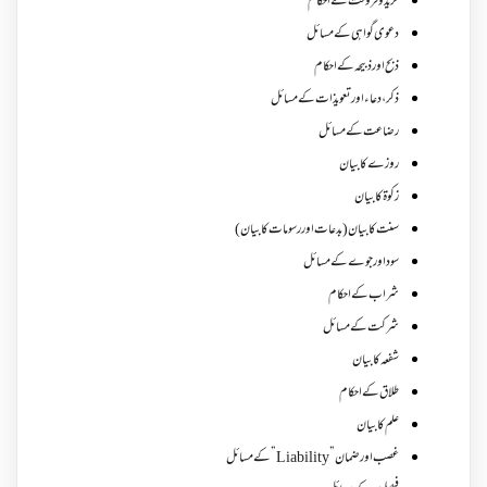
خرید و فروخت کے احکام
دعوی گواہی کے مسائل
ذبح اور ذبیحہ کے احکام
ذکر،دعاء اور تعویذات کے مسائل
رضاعت کے مسائل
روزے کا بیان
زکوة کابیان
سنت کا بیان (بدعات اور رسومات کا بیان)
سود اور جوے کے مسائل
شراب کے احکام
شرکت کے مسائل
شفعہ کا بیان
طلاق کے احکام
علم کا بیان
غصب اورضمان”Liability” کے مسائل