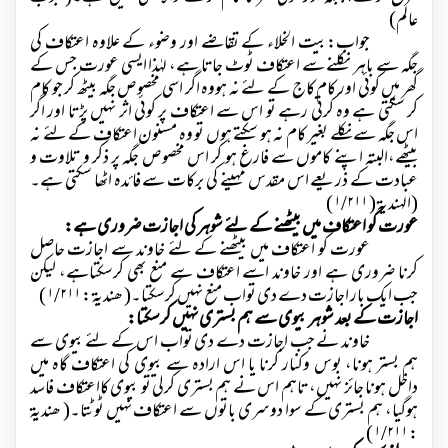
عالم)
جواب:بیت الخلاء کے تقاضے اور وضوء کے علاوہ اعتکاف کی
جگہ سے باہر نکلنے سے اعتکاف ٹوٹ جاتا ہے، لہٰذا ایسی عورت جس کے
گھر میں کوئی اور کام کاج کے لئے نہ ہووہ اگر اسی مخصوص جگہ بیٹھ کر جو کام
کر سکتی ہے وہ کرتی رہے تو اس سے اعتکاف پر کوئی اثر نہیں پڑتا اور اگر
اس جگہ سے نکلے بغیر کام نہ ہو سکتے ہوں تو وہ مسنون اعتکاف کے لئے نہ
بیٹھے،البتہ اپنے کاموں سے فارغ ہو کر اس مخصوص جگہ پر ذکر و تلاوت و
عبادت کے ذریعے اس مقدس مہینے کی برکات سے فائدہ اٹھا سکتی ہے۔
(الہندیۃ (
۱/۲۱۱ )
عورت کو اعتکاف میں بیٹھنے کے لئے شوہر کی اجازت ضروری ہے:
عورت کو اعتکاف میں بیٹھنے کے لئے خاوند سے اجازت حاصل
کرنا ضروری ہے اور خاوند اسے اعتکاف سے منع بھی کرسکتاہے، لیکن
جب ایک بار اجازت دے دی تواب منع نہیں کرسکتا۔( ھندیۃ :
۱/۲۱۱ )
اجازت کے بعد شوہر بیوی سے ہم بستری نہیں کرسکتا:
خاوند نے جب اجازت دے دی تواب اس کے لئے بیوی سے
ہم بستر ہونا، بوس وکنار کرنا یا اس ارادہ سے بیوی کی اعتکاف گاہ میں
داخل ہونا جائز نہیں، تاہم اس نے ہم بستری کرلی تو بیوی کااعتکاف فاسد
ہوگیا، ہم بستری کے سوا دوسری باتوں سے اعتکاف نہیں ٹوٹتا۔( ھندیۃ
۱/۲۱۱ )
: