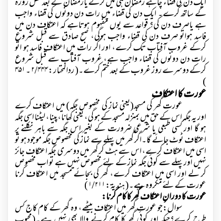
ایک دن کی قضاء چاہے رمضان ہی میں کرلے یارمضان کے بعد نفل روزہ
کے ساتھ کرے۔ ایک دن کی قضاء میں رات دن دونوں کی قضاء واجب
ہے یاصرف دن کی؟ قواعد سے یوں مفہوم ہوتاہے کہ اعتکاف دن میں
فاسد ہواتو صرف دن کی قضاء واجب ہوگی، صبح صادق سے قبل شروع
کرکے غروب آفتاب تک کرے، اور اگر رات میں اعتکاف فاسد ہو اتو
رات دن دونوں کی قضاء واجب ہے، غروب آفتاب سے قبل شروع
کرکے دوسرے روز غروب کے بعد ختم کرے۔( ردالمحتار :
۲/۴۴۴
۔
۴۵۱
)
عورت کا اعتکاف
عورت گھر کی مسجد(یعنی نماز کی مخصوص جگہ) میں اعتکاف کرے
اور یہ جگہ اس کے حق میں بمنزلہ مسجد کے ہو گی، یعنی کھانا،پینا، لیٹنا اسی جگہ
ہو گا اور کسی طبعی یا شرعی ضرورت کے بغیر اس جگہ سے باہر نکلنے پر
اعتکاف ٹوٹ جائے گا۔اگر گھر میں پہلے سے نماز کی مخصوص جگہ موجود ہو تو
اسی میں اعتکاف کرے، اس سے ہٹ کر گھر میں دوسری جگہ اعتکاف جائز
نہیں اور پہلے سے کوئی جگہ نماز کے لئے مخصوص نہیں ہے تو اب مخصوص
کر لے اور اسی میں اعتکاف کرے، گھر کی بجائے مسجد میں اعتکاف کرنا
عورت کے لئے مکروہ ہے۔( ہندیۃ :
۱/۲۱۱ )
عورت کا دورانِ اعتکاف گھر کا کام کرنا:
سوال:جو عورت گھر میں اعتکاف بیٹھے، وہ گھر کے کام کاج کس
طرح کرے؟جبکہ اور کوئی گھر کا کام کرنے والا بھی نہیں ہے۔(محبوب