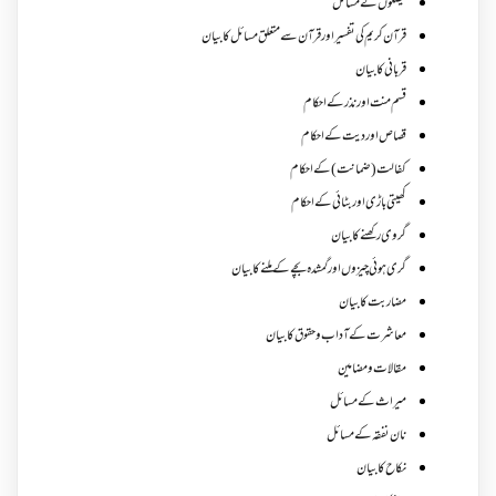
فیصلوں کے مسائل
قرآن کریم کی تفسیر اور قرآن سے متعلق مسائل کا بیان
قربانی کا بیان
قسم منت اور نذر کے احکام
قصاص اور دیت کے احکام
کفالت (ضمانت) کے احکام
کھیتی باڑی اور بٹائی کے احکام
گروی رکھنے کا بیان
گری ہوئی چیزوں اورگمشدہ بچے کے ملنے کا بیان
مضاربت کا بیان
معاشرت کے آداب و حقوق کا بیان
مقالات ومضامین
میراث کے مسائل
نان نفقہ کے مسائل
نکاح کا بیان