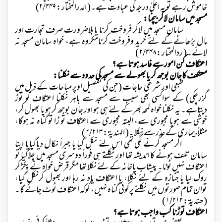
خاموش رہے تو یہ اعلیٰ درجہ کی عبادت ہے۔( الدرالمختار :
۲/۴۴۹)
مسجد میں سامان لاکر بیچنا:
سامان مسجد میں لاکر فروخت کرنا یابلاضرورت صرف تجارت اور
مال بڑھانے کے لئے خرید وفروخت کرنامکروہ ہے، خواہ سامان مسجد نہ
لائے۔( ردالمحتار :
۲/۴۴۸ )
اعتکاف کن امور سے فاسد ہوتا ہے؟
معتکف کاجان بوجھ کر یا بھولے سے مسجد کی حدود سے نکلنا:
طبعی اور شرعی حاجات (جن کی تفصیل اوپر مباحات کے ذیل میں
گزرچکی) کے سواکسی بھی سبب سے مسجد سے باہر نکلنا اعتکاف کو توڑ
دیتاہے۔ یہ نکلنا خواہ لمحہ بھر کے لئے ہی ہو اور جان بوجھ کر ہو یا بھول کر،
خوشی سے ہویا مجبوری سے، البتہ مجبوری سے اعتکاف تو ڑا تو گناہ نہ ہوگا،
مثلاً بیماری کے عذر سے نکلا۔( الہندیۃ :
۲/۲۱۳ )
اگر مسجد گرنے لگی تھی اس لئے نکل گیا یا جبراً نکال دیاگیایا اپنا
سامان تلف ہونے کا اندیشہ تھا اور نکلتے ہی فوراً دوسری مسجد میں چلاگیا تو
اعتکاف نہیں ٹوٹا۔ پیشاب پاخانہ کے لئے نکلا تھا مگر قرض خواہ نے پکڑ کر
روک لیا یا جنازہ کے لئے نکلا، یا اعتکاف یاد نہ رہا اور بھول کرنکل گیا،
توان تمام صورتوں میں نکلنے پرکوئی گناہ نہیں، گوکہ اعتکاف ٹوٹ جائے گا۔
(ھندیۃ :
۱/۲۱۲ )
اعتکاف توڑنا کب واجب ہوتا ہے؟