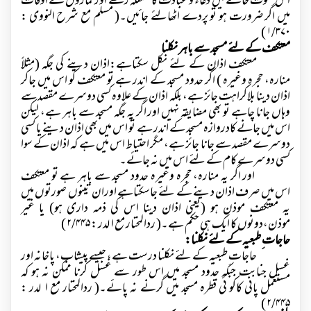
اس خلوت خانے میں دعاء و عبادت کا مشغلہ رکھے اور نمازوں کے اوقات
میں اگر ضرورت ہو تو پردے اٹھالئے جائیں۔( مسلم مع شرح النووی :
۱/۳۷۰ )
معتکف کے لئے مسجد سے باہر نکلنا
معتکف اذان کے لئے نکل سکتاہے:اذان دینے کی جگہ (مثلاً
منارہ، حجرہ وغیرہ ) اگر حدود مسجد کے اندر ہے تو معتکف کو اس میں جاکر
اذان دینا بلاکراہت جائز ہے، بلکہ اذان کے علاوہ کسی دوسرے مقصد سے
وہاں جانا چاہے تو بھی مضایقہ نہیں اور اگر یہ جگہ مسجد سے باہر ہے، لیکن
اس میں جانے کادروازہ مسجد کے اندر ہے تو اس میں بھی اذان دینے یا کسی
دوسرے مقصد سے جانا جائز ہے، مگر احتیاط اس میں ہے کہ اذان کے سوا
کسی دوسرے کام کے لئے اس میں نہ جائے۔
اور اگر یہ منارہ، حجرہ وغیرہ حدود مسجد سے باہر ہے تو معتکف
اس میں صرف اذان دینے کے لئے جاسکتاہے اوران تینوں صورتوں میں
یہ معتکف موذن ہو (یعنی اذان دینا اس کی ذمہ داری ہو) یا غیر
موذن،دونوں کا ایک ہی حکم ہے۔( ردالمحتار مع ا لدر :
۲/۴۴۵ )
حاجات ِطبعیہ کے لئے نکلنا:
حاجات ِطبعیہ کے لئے نکلنا درست ہے، جیسے پیشاب، پاخانہ اور
غسل جنابت جبکہ حدود مسجد میں اس طور سے غسل کرنا ممکن نہ ہو کہ
مستعمل پانی کاکو ئی قطرہ مسجد میں گرنے نہ پائے۔( ردالمحتار مع ا لدر :
۲/۴۴۵ )