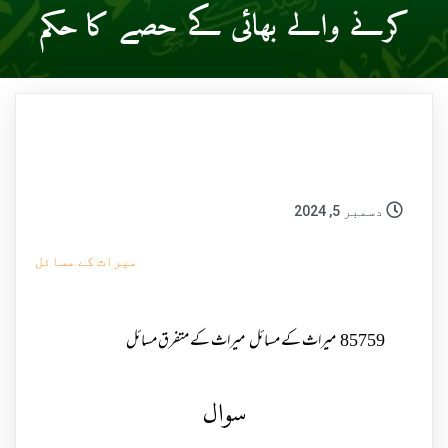
کرنے والے بھائی کے حصے کا حکم
دسمبر 5, 2024
میراث کے مسائل
85759
میراث کے مسائل
میراث کے متفرق مسائل
سوال