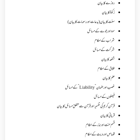
روزے کا بیان
زکوة کابیان
سنت کا بیان (بدعات اور رسومات کا بیان)
سود اور جوے کے مسائل
شراب کے احکام
شرکت کے مسائل
شفعہ کا بیان
طلاق کے احکام
علم کا بیان
غصب اورضمان”Liability” کے مسائل
فیصلوں کے مسائل
قرآن کریم کی تفسیر اور قرآن سے متعلق مسائل کا بیان
قربانی کا بیان
قسم منت اور نذر کے احکام
قصاص اور دیت کے احکام