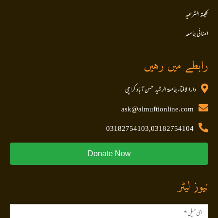
کلیتہ الشرعیہ
المنا ئی جا معہ
رابطے میں رہیں
داراالافتاء جامعۃ الرشید احسن آباد کراچی
ask@almuftionline.com
03182754103,03182754104
Donate Now
نیوز لیٹر