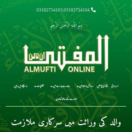
03182754103,03182754104
بِسْمِ اللَّـهِ الرَّحْمَـٰنِ الرَّحِيمِ
سرورق
فتاوی پڑھیں
رسائل و مضامین
ہمارے بارے میں
فلکیات
رابطے میں رہیں
ادارے کے ساتھ تعاون
والد کی وراثت میں سرکاری ملازمت