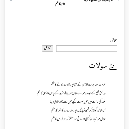
اغلام بازی(بد فعلی) سے بچنے کا طریقہ
دکان کا حکم
تلاش
تلاش
نئے سولات
حرمت مصاہرت کا بہن کے حق میں ثابت ہونے کا حکم
عدالتی خلع کے بعد دوسرے نکاح اور پہلے شوہر کے پاس واپسی کا حکم
غصہ کی حالت میں بغیر نسبت کیے تین سے زائد طلاق دینا
آن لائن گولڈ /کرنسی ٹریڈنگ میں مضاربت کا شرعی حکم
حلال سرٹیفائیڈ کمپنی اندرونی طور مشکوک ہو تو اس کا حکم