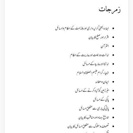
زمرجات
اجارہ یعنی کرایہ داری اور ملازمت کے احکام و مسائل
اقرار اور صلح کا بیان
القرآن
امانت ودیعت اورعاریت کے احکام
امانتا اور عاریة کے مسائل
انبیاء کرام علیہم الصلوۃ والسلام
ایمان وعقائد
بنجر زمین کو آباد کرنے کے مسائل
پاکی کے مسائل
پانی کی باری سے متعلق مسائل
تاریخ،جہاد اور مناقب کا بیان
تصوف و سلوک سے متعلق مسائل کا بیان