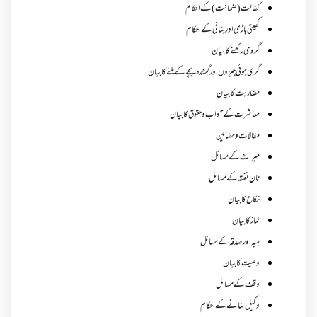
کفالت (ضمانت) کے احکام
کھیتی باڑی اور بٹائی کے احکام
گروی رکھنے کا بیان
گری ہوئی چیزوں اورگمشدہ بچے کے ملنے کا بیان
مضاربت کا بیان
معاشرت کے آداب و حقوق کا بیان
مقالات ومضامین
میراث کے مسائل
نان نفقہ کے مسائل
نکاح کا بیان
نماز کا بیان
ہبہ اور صدقہ کے مسائل
وصیت کا بیان
وقف کے مسائل
وکیل بنانے کے احکام