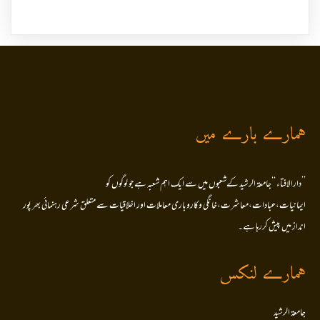
ہمارے بارے میں
’’دارالافتاء ‘‘جامعۃ الرشید کےشعبوں میں سے ایک اہم شعبہ ہے جو لوگوں کو
ایمانیات،عبادات،معاشرت،خانگی وکاروباری معاملات اور اخلاقیات سے متعلق شرعی رہنمائی بھر پور
انداز میں پیش کررہا ہے۔
ہمارے لنکس
جامعۃ الرشید