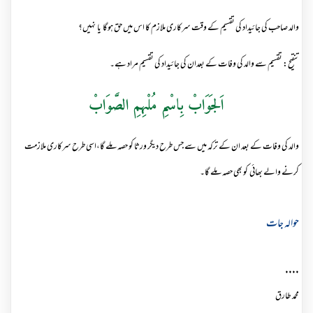
والد صاحب کی جائیداد کی تقسیم کے وقت سرکاری ملازم کا اس میں حق ہوگا یا نہیں؟
تنقیح: تقسیم سے والد کی وفات کے بعدان کی جائیداد کی تقسیم مراد ہے۔
اَلجَوَابْ بِاسْمِ مُلْہِمِ الصَّوَابْ
والد کی وفات کے بعد ان کے ترکہ میں سے جس طرح دیگر ورثا کو حصہ ملے گا،اسی طرح سرکاری ملازمت
کرنے والے بھائی کو بھی حصہ ملے گا۔
حوالہ جات
....
محمد طارق