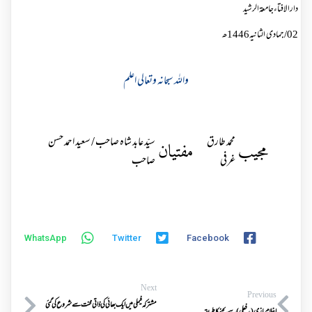
دارالافتاءجامعۃالرشید
02
/
جمادی الثانیہ1446ھ
واللہ سبحانہ وتعالی اعلم
محمد طارق
سیّد عابد شاہ صاحب / سعید احمد حسن
مجیب
مفتیان
غرفی
صاحب
WhatsApp
Twitter
Facebook
Next
Previous
مشترکہ فیملی میں ایک بھائی کی ذاتی محنت سے شروع کی گئی