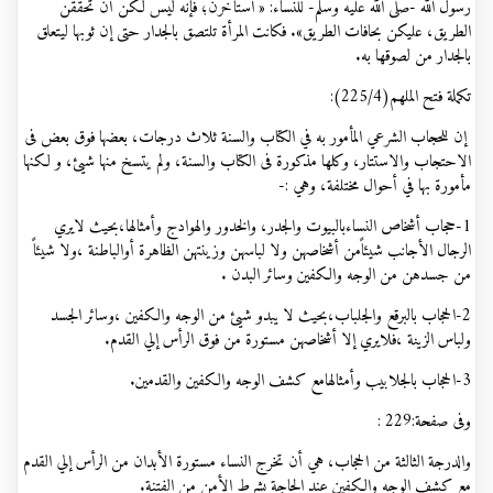
رسول الله -صلى الله عليه وسلم- للنساء: « استأخرن؛ فإنه ليس لكُن أن تحققن
الطريق، عليكن بحافات الطريق». فكانت المرأة تلتصق بالجدار حتى إن ثوبها ليتعلق
بالجدار من لصوقها به.
تكملة فتح الملهم(4
/
225):
إن للحجاب الشرعي المأمور به في الكتاب والسنة ثلاث درجات، بعضها فوق بعض فی
الاحتجاب والاستتار، وکلها مذکورة فی الکتاب والسنة، ولم يتسخ منها شيئ، و لكنها
مأمورة بها في أحوال مختلفة، وهي :-
1-حجاب أشخاص النساءبالبيوت والجدر، والخدور والهوادج وأمثالها،بحيث لايري
الرجال الأجانب شيئاًمن أشخاصهن ولا لباسهن وزينتهن الظاهرة أوالباطنة ،ولا شيئاً
من جسدهن من الوجه والكفين وسائر البدن
.
2-الحجاب بالبرقع والجلباب،بحيث لا يبدو شيئ من الوجه والكفين ،وسائر الجسد
ولباس الزينة ،فلايري إلا أشخاصهن مستورة من فوق الرأس إلي القدم
.
3-الحجاب بالجلابيب وأمثالهامع كشف الوجه والكفين والقدمين
.
وفی صفحة:229 :
والدرجة الثالثة من الحجاب، هي أن تخرج النساء مستورة الأبدان من الرأس إلي القدم
مع كشف الوجه والكفين عند الحاجة بشرط الأمن من الفتنة
.