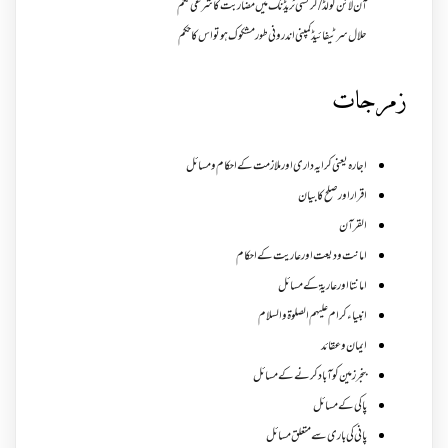
آن لائن گولڈ /کرنسی ٹریڈنگ میں مضاربت کا شرعی حکم
حلال سرٹیفائیڈ کمپنی اندرونی طور مشکوک ہو تو اس کا حکم
زمرجات
اجارہ یعنی کرایہ داری اور ملازمت کے احکام و مسائل
اقرار اور صلح کا بیان
القرآن
امانت ودیعت اورعاریت کے احکام
امانتا اور عاریة کے مسائل
انبیاء کرام علیہم الصلوۃ والسلام
ایمان وعقائد
بنجر زمین کو آباد کرنے کے مسائل
پاکی کے مسائل
پانی کی باری سے متعلق مسائل