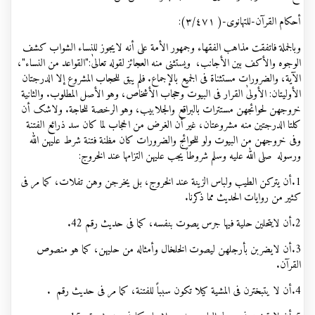
أحکام القرآن-للتهانوی-( ٣/٤٧١):
وبالجملة فاتفقت مذاهب الفقهاء وجمهور الأمة علی أنه لايجوز للنساء الشواب کشف
الوجوه والأکف بين الأجانب، ويستثنی منه العجائز لقوله تعالیٰ:"القواعد من النساء"،
الآية، والضرورات مستثناة فی الجميع بالإجماع. فلم يبق للحجاب المشروع إلا الدرجتان
الأوليتان: الأولیٰ القرار فی البيوت وحجاب الأشخاص، وهو الأصل المطلوب
.
والثانية
خروجهن لحوائجهن مستترات بالبراقع والجلابيب، وهو الرخصة للحاجة. ولاشک أن
کلتا الدرجتين منه مشروعتان، غير أن الغرض من الحجاب لما کان سد ذرائع الفتنة
وفی خروجهن من البيوت ولو للحوائج والضرورات کان مظنة فتنة شرط عليهن الله
ورسوله صلی الله عليه وسلم شروطاً يجب عليهن التزامها عند الخروج:
1.أن یترکن الطیب ولباس الزینة عند الخروج، بل یخرجن وهن تفلات، کما مر فی
کثیر من روایات الحدیث مما ذکرنا
.
2.أن لايتحلين حلية فيها جرس يصوت بنفسه، کما فی حديث رقم
.42
3.أن لايضربن بأرجلهن ليصوت الخلخال وأمثاله من حليهن، کما هو منصوص
القرآن.
4.أن لا يتبخترن فی المشية کيلا تکون سبباً للفتنة، کما مر فی حديث رقم
.