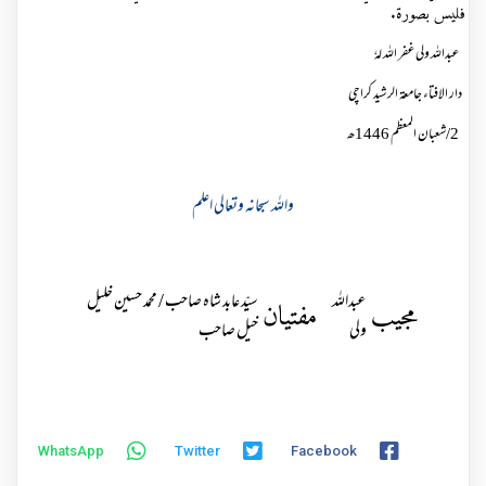
فليس بصورة
.
عبداللہ ولی غفر اللہ لہٗ
دار الافتاء جامعۃ الرشید کراچی
2
/شعبان المعظم 1446ھ
واللہ سبحانہ وتعالی اعلم
عبداللہ
سیّد عابد شاہ صاحب / محمد حسین خلیل
مجیب
مفتیان
ولی
خیل صاحب
WhatsApp
Twitter
Facebook