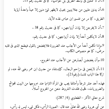
5.أن لا تمشین فی وسط الطریق بل حواشیها، کما فی حدیث رقم 15
.
6.أن يدنين عليهن من جلابیبهن بحیث لایظهر شئ منهن إلا عیناً واحدةً لرؤیة
الطریق، کما مر من تفسیر ابن عباس لهذه الآیة
.
7.أن لایخرجن إلا بإذن أزواجهن، کما فی حدیث رقم 38
.
8.أن لایتکلمن أحداً إلا بإذن أزواجهن، کما فی حدیث رقم
.
9.وإذا تکلمن أحداً من الأجانب عند الضرورة فلایخضعن بالقول فیطمع الذی فی قلبه
مرض، کما هو منصوص الکتاب.
10.وأن يغضضن أبصارهن عن الأجانب عند الخروج.
11.أن لایلجن فی مزاحم الرجال، کمایستفاد من حدیث ابن عمر رضی الله عنه، لو
ترکنا هذا الباب للنساء(رقم25).
فهذه أحد عشر شرطاً وأمثالها یجب علی المرأة التزامها عند خروجها من البیت للحوائج
والضروریات، فحیث فقدت الشروط منعن من الخروج أصلاً.
شرح معاني الآثار - الطحاوي (4/ 287):
عن أبي هريرة رضي الله تعالیٰ عنه قال : الصورة الرأس، فكل شيء ليس له رأس،