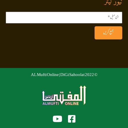
نیوز لیٹر
جمع کریں
DiGi Sahoolat
© 2022 AL Mufti Online |