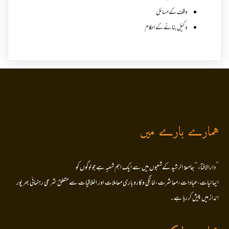
وقف کے مسائل
وکیل بنانے کے احکام
ہمارے بارے میں
’’دارالافتاء ‘‘جامعۃ الرشید کےشعبوں میں سے ایک اہم شعبہ ہے جو لوگوں کو
ایمانیات،عبادات،معاشرت،خانگی وکاروباری معاملات اور اخلاقیات سے متعلق شرعی رہنمائی بھر پور
انداز میں پیش کررہا ہے۔