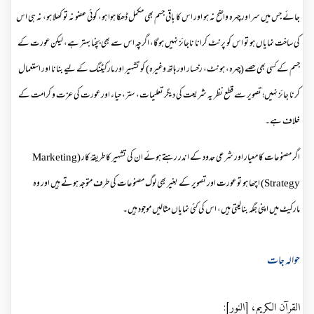
جائے جس میں سر اور چہرہ واضح نہ ہو اور اس کا باقی جسم بھی مکمل ڈھکا ہوا ہو، کوئی عضو نہ تو کھلا ہو، نہ ہی اس
کی ساخت نمایاں ہو تو اس کو پرنٹ کرانا ناجائز نہیں ہوگا، اگرچہ اس سے بھی بچنا بہتر ہے، لیکن عورت کے
جسم کے کسی بھی حصے (چہرہ، ہونٹ، رخسار اور ہاتھ وغیرہ) کو تشہیر اور مارکیٹنگ کے لیے بنانا اور استعمال
کرنا جائز نہیں؛ تصویر سے قطع نظر یہ شریعت کی دیگر تعلیمات، ستر، حیاء اور عورت کی عزت و کرامت کے
خلاف ہے۔
اگر مصنوعات کا معیار اور شرعی حدود کے اندر رہتے ہوئے ان کی تشہیر کا طریقۂ کار (
Marketing
Strategy
) اچھا ہو تو عورت اور تصویر کے بغیر بھی لوگ مصنوعات کی طرف متوجہ ہوتے ہیں اور وہ
مارکیٹ میں اپنی جگہ بنالیتی ہیں، اس کی کئی نمایاں مثالیں موجود ہیں۔
حوالہ جات
القرآن الکریم، [النور]: