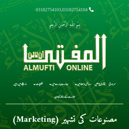
03182754103,03182754104
بِسْمِ اللَّـهِ الرَّحْمَـٰنِ الرَّحِيمِ
سرورق
فتاوی پڑھیں
رسائل و مضامین
ہمارے بارے میں
فلکیات
رابطے میں رہیں
ادارے کے ساتھ تعاون
مصنوعات کی تشہیر (Marketing)