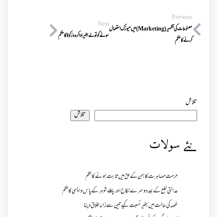
Previous
Next
مصنوعات کی تشہیر(Marketing) میں میوزک استعمال
سونے کو تولے بغیر ادا کردہ زکوۃ کا حکم
کرنے کا حکم
تلاش
تلاش
نئے سولات
حرمت مصاہرت کا بہن کے حق میں ثابت ہونے کا حکم
عدالتی خلع کے بعد دوسرے نکاح اور پہلے شوہر کے پاس واپسی کا حکم
غصہ کی حالت میں بغیر نسبت کیے تین سے زائد طلاق دینا