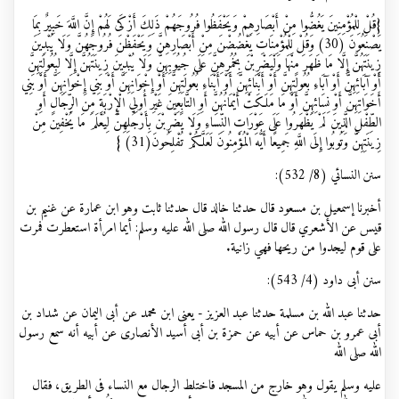
{قُلْ لِلْمُؤْمِنِينَ يَغُضُّوا مِنْ أَبْصَارِهِمْ وَيَحْفَظُوا فُرُوجَهُمْ ذَلِكَ أَزْكَى لَهُمْ إِنَّ اللَّهَ خَبِيرٌ بِمَا
يَصْنَعُونَ (30) وَقُلْ لِلْمُؤْمِنَاتِ يَغْضُضْنَ مِنْ أَبْصَارِهِنَّ وَيَحْفَظْنَ فُرُوجَهُنَّ وَلَا يُبْدِينَ
زِينَتَهُنَّ إِلَّا مَا ظَهَرَ مِنْهَا وَلْيَضْرِبْنَ بِخُمُرِهِنَّ عَلَى جُيُوبِهِنَّ وَلَا يُبْدِينَ زِينَتَهُنَّ إِلَّا لِبُعُولَتِهِنَّ
أَوْ آبَائِهِنَّ أَوْ آبَاءِ بُعُولَتِهِنَّ أَوْ أَبْنَائِهِنَّ أَوْ أَبْنَاءِ بُعُولَتِهِنَّ أَوْ إِخْوَانِهِنَّ أَوْ بَنِي إِخْوَانِهِنَّ أَوْ بَنِي
أَخَوَاتِهِنَّ أَوْ نِسَائِهِنَّ أَوْ مَا مَلَكَتْ أَيْمَانُهُنَّ أَوِ التَّابِعِينَ غَيْرِ أُولِي الْإِرْبَةِ مِنَ الرِّجَالِ أَوِ
الطِّفْلِ الَّذِينَ لَمْ يَظْهَرُوا عَلَى عَوْرَاتِ النِّسَاءِ وَلَا يَضْرِبْنَ بِأَرْجُلِهِنَّ لِيُعْلَمَ مَا يُخْفِينَ مِنْ
زِينَتِهِنَّ وَتُوبُوا إِلَى اللَّهِ جَمِيعًا أَيُّهَ الْمُؤْمِنُونَ لَعَلَّكُمْ تُفْلِحُونَ(31) }
سنن النسائي (8/ 532):
أخبرنا إسمعيل بن مسعود قال حدثنا خالد قال حدثنا ثابت وهو ابن عمارة عن غنيم بن
قيس عن الأشعري قال قال رسول الله صلى الله عليه وسلم: أيما امرأة استعطرت فمرت
على قوم ليجدوا من ريحها فهي زانية
.
سنن أبى داود (4/ 543):
حدثنا عبد الله بن مسلمة حدثنا عبد العزيز - يعنى ابن محمد عن أبى اليمان عن شداد بن
أبى عمرو بن حماس عن أبيه عن حمزة بن أبى أسيد الأنصارى عن أبيه أنه سمع رسول
الله صلى الله
عليه وسلم يقول وهو خارج من المسجد فاختلط الرجال مع النساء فى الطريق، فقال