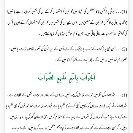
(1)۔۔۔ بیوٹی پراڈکٹس یا کاسمیٹکس کی اشیاء میں خواتین کو استعمال کر کے ان کی تشہیر کرنا جائز ہے یا نہیں؟
چونکہ یہ بیوٹی پراڈکٹس خواتین کے متعلق ہیں، اس لیے ان کی تشہیر میں خواتین کو استعمال کر کے ان پراڈکس
کی کوالٹی اور خصوصیات بتائی جاتی ہیں۔ ہم یہ کام سوشل میڈیا پر کرنا چاہتے ہیں۔
(2)۔۔۔ کسی بھی پراڈکٹ کے ڈبے یا پیکنگ کے لیے اُس کے اوپر لڑکی کی تصویر لگانا جائز ہے یا نہیں؟
تصویر ہم خود نہیں بنائیں گے، بلکہ نیٹ سے اُٹھا کر لگائیں گے۔
اَلجَوَابْ بِاسْمِ مُلْہِمِ الصَّوَابْ
(1)۔۔۔ شریعت کی نظر میں عورت نمائش کی چیز نہیں، یہ اس کے وقار اور عزتِ نفس کے خلاف ہے۔
شریعت نے ایک طرف مردوں کو نگاہیں نیچی کرنے کا حکم دیا ہے تو دوسری طرف خود عورتوں کو بھی حکم دیا
ہے کہ وہ اپنے آپ کو مردوں کی نظروں سے چھپانے کا اہتمام کریں، حتی الامکان گھر کی چار دیواری میں
رہیں، اگر کسی حاجت کے لیے گھر سے باہر نکلنا پڑے تو اپنا جسم مکمل ڈھانپ کر جائیں، ایسے اسباب