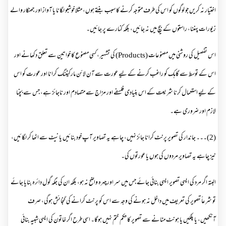
اختیار نہ کریں جو لوگوں کو اس کی طرف متوجہ کرنے کا سبب بنتے ہوں، مثلا خوشبو لگانا یا آواز اور جھنکار والے
زیورات پہننا، راستوں کے بیچ میں نہ جائیں، بلکہ کنارے پر جائیں۔
اس تفصیل کی روشنی میں مصنوعات (
Products
) کی تشہیر، کسی مصنوع کا خواتین سے تعلق دکھانے اور
اس کے توسط سے گاہک کو راغب کرنے کے لیے عورت سے آن لائن مارکیٹنگ کرانا اور عورت کو اس
کے لیے استعمال کرنا شریعت کے اس بنیادی فلسفے اور مزاج سے متصادم اور ناجائز ہے، جس سے بچنا
لازم اور ضروری ہے۔
(2)۔۔۔ جاندار کی تصویر پرنٹ کرانا جائز نہیں، چاہے یہ تصاویر آپ خود بنائیں یا نیٹ سے اٹھا کر لگائیں،
نیز چاہے یہ تصاویر مردوں کی ہوں یا عورتوں کی۔
البتہ اگر مرد کی ایسی تصویر ایسی بنائی جائے جس میں سر اور چہرہ واضح نہ ہو، بلکہ ان کی جگہ گول دائرہ بنایا جائے
تو شرعاً تصویر کی تعریف میں داخل نہ ہونے کی وجہ سے اس کو پرنٹ کرانے کی گنجائش ہوگی، صرف
آنکھیں، یا پلکیں یا ہونٹ مٹانے سے تصویر کا حکم ختم نہیں ہوگا۔ اسی طرح اگر خاتون کی ایسی شبیہ بنائی