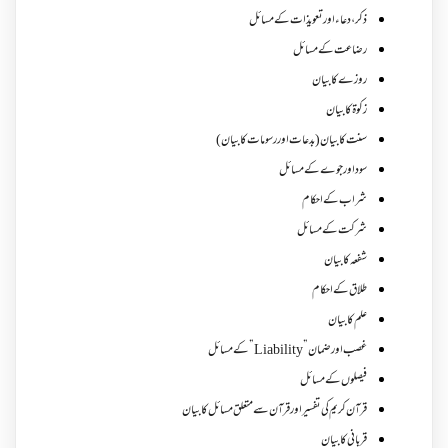
ذکر،دعاء اور تعویذات کے مسائل
رضاعت کے مسائل
روزے کا بیان
زکوة کابیان
سنت کا بیان (بدعات اور رسومات کا بیان)
سود اور جوے کے مسائل
شراب کے احکام
شرکت کے مسائل
شفعہ کا بیان
طلاق کے احکام
علم کا بیان
غصب اورضمان”Liability” کے مسائل
فیصلوں کے مسائل
قرآن کریم کی تفسیر اور قرآن سے متعلق مسائل کا بیان
قربانی کا بیان