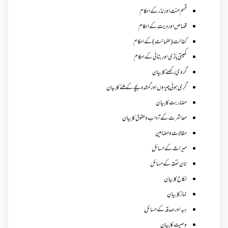
قسم منت اور نذر کے احکام
قصاص اور دیت کے احکام
کفالت (ضمانت) کے احکام
کھیتی باڑی اور بٹائی کے احکام
گروی رکھنے کا بیان
گری ہوئی چیزوں اورگمشدہ بچے کے ملنے کا بیان
مضاربت کا بیان
معاشرت کے آداب و حقوق کا بیان
مقالات ومضامین
میراث کے مسائل
نان نفقہ کے مسائل
نکاح کا بیان
نماز کا بیان
ہبہ اور صدقہ کے مسائل
وصیت کا بیان