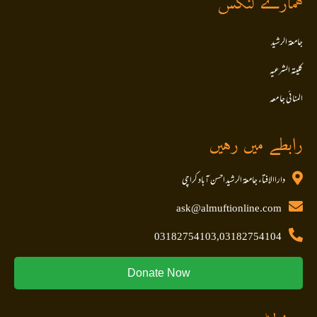
ہمارے لنکس
جامعۃ الرشید
کلیتہ الشرعیہ
المنا ئی جا معہ
رابطے میں رہیں
داراالافتاء جامعۃ الرشید احسن آباد کراچی
ask@almuftionline.com
03182754103,03182754104
Donate Now