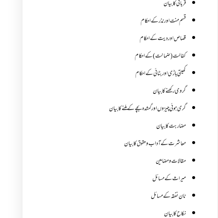
قربانی کا بیان
قسم منت اور نذر کے احکام
قصاص اور دیت کے احکام
کفالت (ضمانت) کے احکام
کھیتی باڑی اور بٹائی کے احکام
گروی رکھنے کا بیان
گری ہوئی چیزوں اورگمشدہ بچے کے ملنے کا بیان
مضاربت کا بیان
معاشرت کے آداب و حقوق کا بیان
مقالات ومضامین
میراث کے مسائل
نان نفقہ کے مسائل
نکاح کا بیان