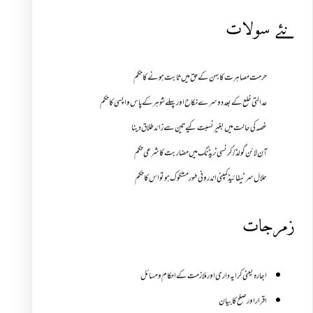
نئے سولات
حرمت مصاہرت کا بہن کے حق میں ثابت ہونے کا حکم
عدالتی خلع کے بعد دوسرے نکاح اور پہلے شوہر کے پاس واپسی کا حکم
غصہ کی حالت میں بغیر نسبت کیے تین سے زائد طلاق دینا
آن لائن گولڈ /کرنسی ٹریڈنگ میں مضاربت کا شرعی حکم
حلال سرٹیفائیڈ کمپنی اندرونی طور مشکوک ہو تو اس کا حکم
زمرجات
اجارہ یعنی کرایہ داری اور ملازمت کے احکام و مسائل
اقرار اور صلح کا بیان