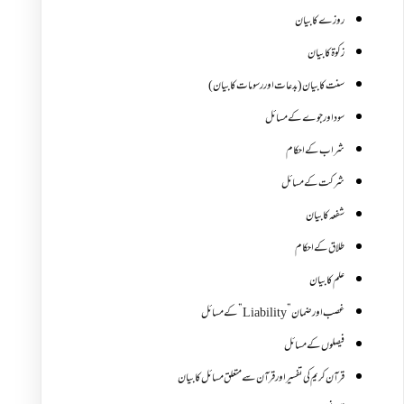
روزے کا بیان
زکوة کابیان
سنت کا بیان (بدعات اور رسومات کا بیان)
سود اور جوے کے مسائل
شراب کے احکام
شرکت کے مسائل
شفعہ کا بیان
طلاق کے احکام
علم کا بیان
غصب اورضمان”Liability” کے مسائل
فیصلوں کے مسائل
قرآن کریم کی تفسیر اور قرآن سے متعلق مسائل کا بیان