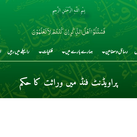
بِسْمِ اللَّـهِ الرَّحْمَـٰنِ الرَّحِيمِ
فَسْئَلُوْٓا اَہْلَ الذِّکْرِ اِنْ کُنْتُمْ لاَ تَعْلَمُوْنَ
ں
رسائل و مضامین
ہمارے بارے میں
فلکیات
رابطے میں رہیں
ا
پراویڈنٹ فنڈ میں وراثت کا حکم