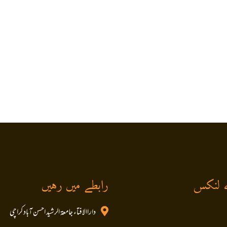
 لنکس
رابطے میں رہیں
داراالافتاء جامعۃ الرشید احسن آباد کراچی