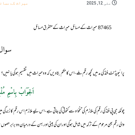
مئی 12, 2025
میراث کے مسائ
87465
میراث کے مسائل
میراث کے متفرق مسائل
سوال
پرائیویڈنٹ فنڈ کی مد میں کچھ رقم ملے،اس کا حکم بتادیں کہ وہ میراث میں تقسیم ہوگی یا نہیں؟
اَلجَوَابْ بِاسْمِ مُلْ
چونکہ جی پی فنڈ کی رقم کی ملازم کی تنخواہ سے کٹوتی کی جاتی ہے،اس لیے ملازم اس رقم کا زندگی 
والی رقم بھی مرحوم کے ترکہ میں شامل ہوگی اور ان کی بیٹی اور بہن کے درمیان دو برابر حصوں 