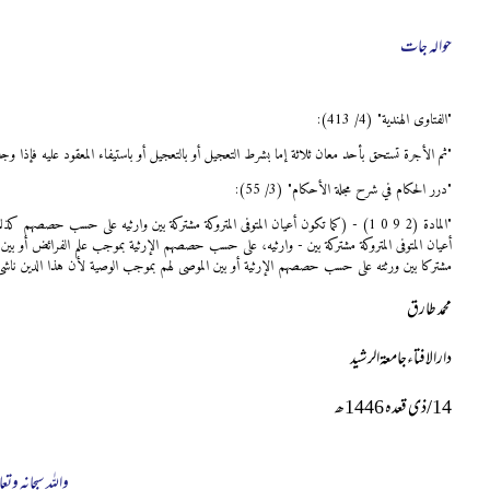
حوالہ جات
"الفتاوى الهندية" (4/ 413):
"ثم الأجرة تستحق بأحد معان ثلاثة إما بشرط التعجيل أو بالتعجيل أو باستيفاء المعقود عليه فإذا و
"درر الحكام في شرح مجلة الأحكام" (3/ 55):
"المادة (2 9 0 1) - (كما تكون أعيان المتوفى المتروكة مشتركة بين وارثيه على حسب
أعيان المتوفى المتروكة مشتركة بين - وارثيه، على حسب حصصهم الإرثية بموجب علم الفرائض أو بين 
مشتركا بين ورثته على حسب حصصهم الإرثية أو بين الموصى لهم بموجب الوصية لأن هذا الدين نا
محمد طارق
دارالافتاءجامعۃالرشید
14
/
ذی قعدہ 1446ھ
واللہ سبحانہ وتعا