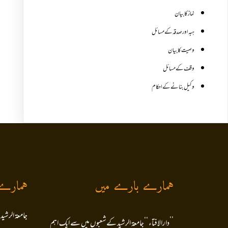
نماز کا بیان
ہبہ اور صدقہ کے مسائل
وصیت کا بیان
وقف کے مسائل
وکیل بنانے کے احکام
ہمارے بارے میں
ہمارے
جامعۃ الرشید
’’دارالافتاء ‘‘جامعۃ الرشید کےشعبوں میں سے ایک اہم