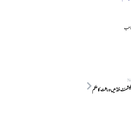
صاحب
N
نکیشمنٹ فنڈ میں وراثت کا حکم