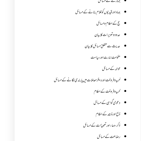
جنازے کےمسائل
جہاد اور قیدیوں کو غلام بنانے کے مسائل
حج کے احکام ومسائل
حدود و تعزیرات کا بیان
حدیث سے متعلق مسائل کا بیان
حکومت امارت اور سیاست
حوالہ کے مسائل
خرید و فروخت اور دیگر معاملات میں پابندی لگانے کے مسائل
خرید و فروخت کے احکام
دعوی گواہی کے مسائل
ذبح اور ذبیحہ کے احکام
ذکر،دعاء اور تعویذات کے مسائل
رضاعت کے مسائل