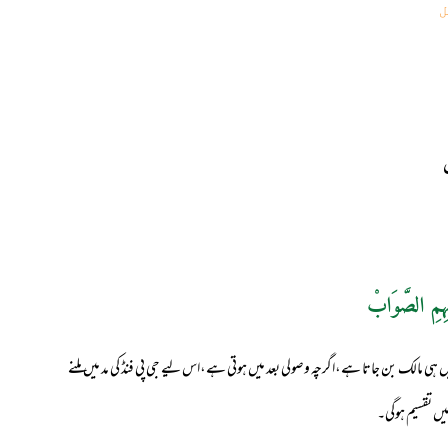
ل
ہِمِ الصَّوَابْ
میں ہی مالک بن جاتا ہے،اگرچہ وصولی بعد میں ہوتی ہے،اس لیے جی پی فنڈ کی مد میں ملنے
میں تقسیم ہوگی۔