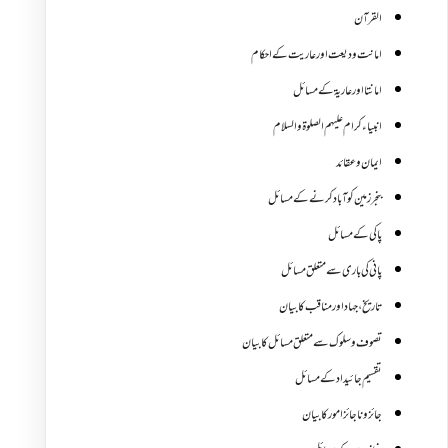
القرآن
امانت ودیعت اورعاریت کے احکام
امانتا اور عاریة کے مسائل
انبیاء کرام علیہم الصلوۃ والسلام
ایمان وعقائد
بنجر زمین کو آباد کرنے کے مسائل
پاکی کے مسائل
پانی کی باری سے متعلق مسائل
تاریخ،جہاد اور مناقب کا بیان
تصوف و سلوک سے متعلق مسائل کا بیان
تقسیم جائیداد کے مسائل
جائز و ناجائزامور کا بیان