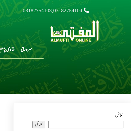
03182754103,03182754104
سرورق
فتاوی پڑھی
تلاش
تلاش