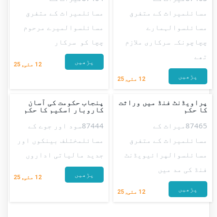
مسائلمیراث کے متفرق
مسائلمیراث کے متفرق
مسائلسوالہمارے
مسائلسوالمیرے مرحوم
چچاچونکہ سرکاری ملازم
چچا کو سرکار
تھے
پڑھیں
12
مئی, 25
پڑھیں
12
مئی, 25
پراویڈنٹ فنڈ میں وراثت
پنجاب حکومت کی آسان
کا حکم
کاروبار اسکیم کا حکم
87465میراث کے
87444سود اور جوے کے
مسائلمیراث کے متفرق
مسائلمختلف بینکوں اور
مسائلسوالپرائیویڈنٹ
جدید مالیاتی اداروں
فنڈ کی مد میں
پڑھیں
12
مئی, 25
پڑھیں
12
مئی, 25