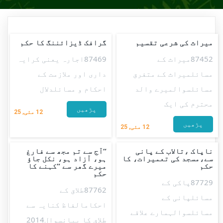
میراث کی شرعی تقسیم
گرافک ڈیزائننگ كا حكم
87452میراث کے
87469اجارہ یعنی کرایہ
مسائلمیراث کے متفرق
داری اور ملازمت کے
مسائلسوالمیرے والد
احکام و مسائلدلال
محترم کی ایک
پڑھیں
12
مئی, 25
پڑھیں
12
مئی, 25
ناپاک ،تالاب کے پانی
“آج سے تم مجھ سے فارغ
سے،مسجد کی تعمیرات، کا
ہو، آزاد ہو، نکل جاؤ
حکم
میرے گھر سے “کہنے کا
حکم
87729پاکی کے
87762طلاق کے
مسائلپانی کے
احکامالفاظ کنایہ سے
مسائلسوالہمارے علاقے
طلاق کا بیانسوال2014