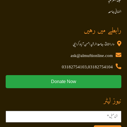
کلیتہ الشرعیہ
المنا ئی جا معہ
رابطے میں رہیں
داراالافتاء جامعۃ الرشید احسن آباد کراچی
ask@almuftionline.com
03182754103,03182754104
Donate Now
نیوز لیٹر