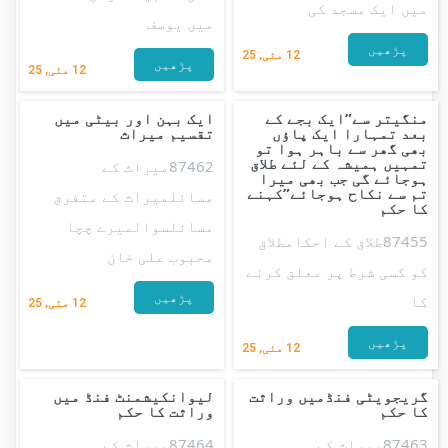
میں ایک مسجد کی
میں یوسف
پڑھیں
12
مئی, 25
پڑھیں
12
مئی, 25
منگیتر سے”ایک بجے کے
ایک بہن اور بیٹی میں
بعد تمہارا ایک پاؤں
تقسیم میراث
بھی گھر سے باہر ہوا تو
تمہیں ہمیشہ کے لئے طلاق
87462میراث کے
ہوجائے گی جب بھی میرا
تم سے نکاح ہوجائے”کہنے
مسائلمیراث کے متفرق
کا حکم
مسائلسوالمیرے چچا
87455طلاق کے احکامطلاق
محبوب علی خان
کو کسی شرط پر معلق کرنے
پڑھیں
کا
12
مئی, 25
پڑھیں
12
مئی, 25
گریجویٹی فنڈمیں وراثت
لیوانکیشمنٹ فنڈ میں
کا حکم
وراثت کا حکم
87463میراث کے
87464میراث کے