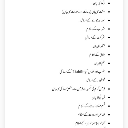
زکوة کابیان
سنت کا بیان (بدعات اور رسومات کا بیان)
سود اور جوے کے مسائل
شراب کے احکام
شرکت کے مسائل
شفعہ کا بیان
طلاق کے احکام
علم کا بیان
غصب اورضمان”Liability” کے مسائل
فیصلوں کے مسائل
قرآن کریم کی تفسیر اور قرآن سے متعلق مسائل کا بیان
قربانی کا بیان
قسم منت اور نذر کے احکام
قصاص اور دیت کے احکام
کفالت (ضمانت) کے احکام