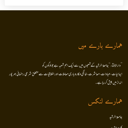
ہمارے بارے میں
’’دارالافتاء ‘‘جامعۃ الرشید کےشعبوں میں سے ایک اہم شعبہ ہے جو لوگوں کو
ایمانیات،عبادات،معاشرت،خانگی وکاروباری معاملات اور اخلاقیات سے متعلق شرعی رہنمائی بھر پور
انداز میں پیش کررہا ہے۔
ہمارے لنکس
جامعۃ الرشید