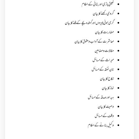
کھیتی باڑی اور بٹائی کے احکام
گروی رکھنے کا بیان
گری ہوئی چیزوں اورگمشدہ بچے کے ملنے کا بیان
مضاربت کا بیان
معاشرت کے آداب و حقوق کا بیان
مقالات ومضامین
میراث کے مسائل
نان نفقہ کے مسائل
نکاح کا بیان
نماز کا بیان
ہبہ اور صدقہ کے مسائل
وصیت کا بیان
وقف کے مسائل
وکیل بنانے کے احکام