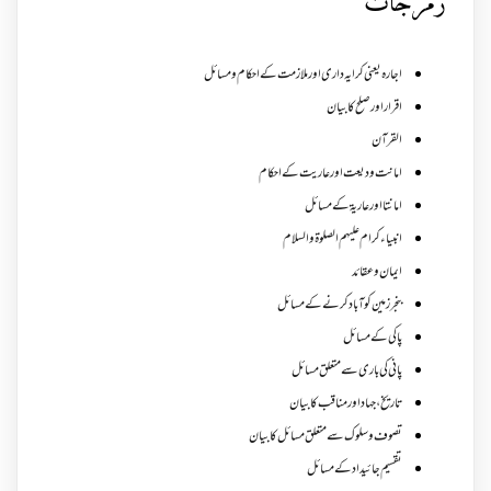
زمرجات
اجارہ یعنی کرایہ داری اور ملازمت کے احکام و مسائل
اقرار اور صلح کا بیان
القرآن
امانت ودیعت اورعاریت کے احکام
امانتا اور عاریة کے مسائل
انبیاء کرام علیہم الصلوۃ والسلام
ایمان وعقائد
بنجر زمین کو آباد کرنے کے مسائل
پاکی کے مسائل
پانی کی باری سے متعلق مسائل
تاریخ،جہاد اور مناقب کا بیان
تصوف و سلوک سے متعلق مسائل کا بیان
تقسیم جائیداد کے مسائل