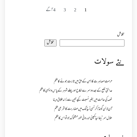
1
2
3
4
آگے
تلاش
تلاش
نئے سولات
حرمت مصاہرت کا بہن کے حق میں ثابت ہونے کا حکم
عدالتی خلع کے بعد دوسرے نکاح اور پہلے شوہر کے پاس واپسی کا حکم
غصہ کی حالت میں بغیر نسبت کیے تین سے زائد طلاق دینا
آن لائن گولڈ /کرنسی ٹریڈنگ میں مضاربت کا شرعی حکم
حلال سرٹیفائیڈ کمپنی اندرونی طور مشکوک ہو تو اس کا حکم