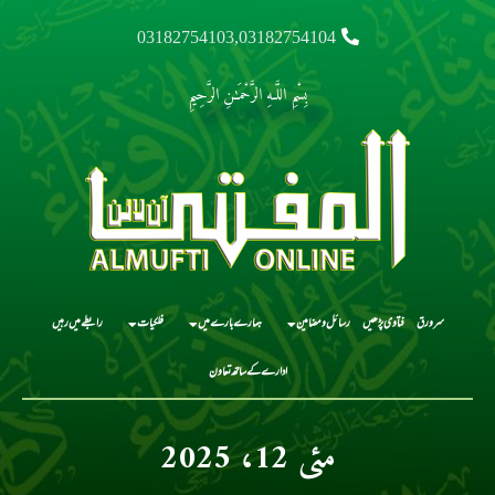
03182754103,03182754104
بِسْمِ اللَّـهِ الرَّحْمَـٰنِ الرَّحِيمِ
سرورق
فتاوی پڑھیں
رسائل و مضامین
ہمارے بارے میں
فلکیات
رابطے میں رہیں
ادارے کے ساتھ تعاون
مئی 12، 2025