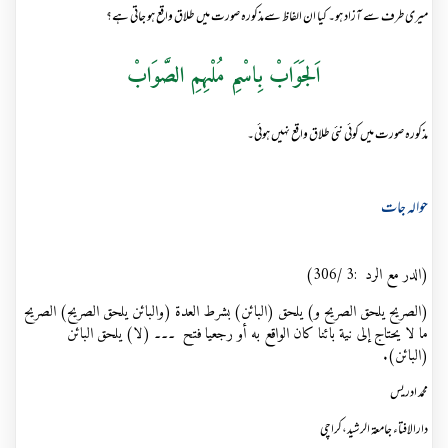
میری طرف سے آزاد ہو۔ کیا ان الفاظ سےمذکورہ صورت میں طلاق واقع ہو جاتی ہے؟
اَلجَوَابْ بِاسْمِ مُلْہِمِ الصَّوَابْ
مذکورہ صورت میں کوئی نئی طلاق واقع نہیں ہوئی۔
حوالہ جات
(الدر مع الرد :3
/
306)
(الصريح يلحق الصريح و) يلحق (البائن) بشرط العدة (والبائن يلحق الصريح) الصريح
ما لا يحتاج إلى نية بائنا كان الواقع به أو رجعيا فتح ۔۔۔ (لا) يلحق البائن
(البائن)
.
محمد ادریس
دارالافتاء جامعۃ الرشید،کراچی