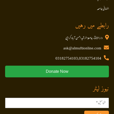
المنا ئی جا معہ
رابطے میں رہیں
داراالافتاء جامعۃ الرشید احسن آباد کراچی
ask@almuftionline.com
03182754103,03182754104
Donate Now
نیوز لیٹر