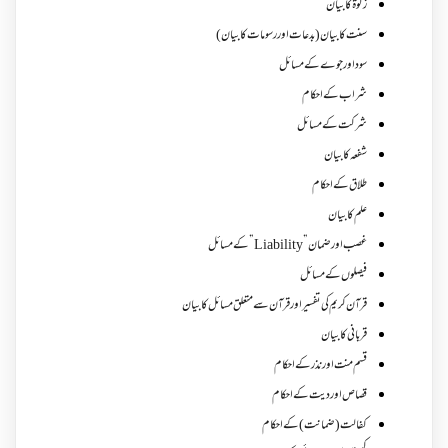
زکوة کابیان
سنت کا بیان (بدعات اور رسومات کا بیان)
سود اور جوے کے مسائل
شراب کے احکام
شرکت کے مسائل
شفعہ کا بیان
طلاق کے احکام
علم کا بیان
غصب اورضمان”Liability” کے مسائل
فیصلوں کے مسائل
قرآن کریم کی تفسیر اور قرآن سے متعلق مسائل کا بیان
قربانی کا بیان
قسم منت اور نذر کے احکام
قصاص اور دیت کے احکام
کفالت (ضمانت) کے احکام