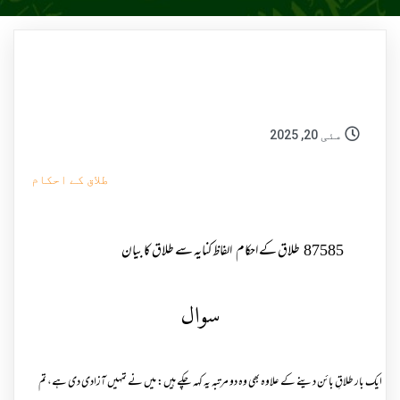
مئی 20, 2025
طلاق کے احکام
87585
طلاق کے احکام
الفاظ کنایہ سے طلاق کا بیان
سوال
ایک بار طلاقِ بائن دینے کے علاوہ بھی وہ دو مرتبہ یہ کہہ چکے ہیں: میں نے تمہیں آزادی دی ہے، تم