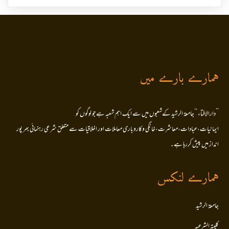
ہمارے بارے میں
’’دارالافتاء ‘‘جامعۃ الرشید کےشعبوں میں سے ایک اہم شعبہ ہے جو لوگوں کو
ایمانیات،عبادات،معاشرت،خانگی وکاروباری معاملات اور اخلاقیات سے متعلق شرعی رہنمائی بھر پور
انداز میں پیش کررہا ہے۔
ہمارے لنکس
جامعۃ الرشید
کلیتہ الشرعیہ