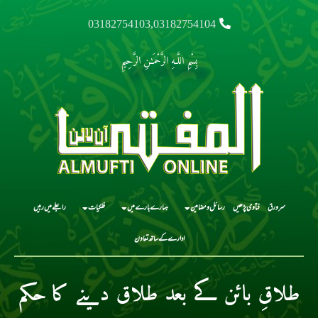
03182754103,03182754104
بِسْمِ اللَّـهِ الرَّحْمَـٰنِ الرَّحِيمِ
سرورق
فتاوی پڑھیں
رسائل و مضامین
ہمارے بارے میں
فلکیات
رابطے میں رہیں
ادارے کے ساتھ تعاون
طلاقِ بائن کے بعد طلاق دینے کا حکم