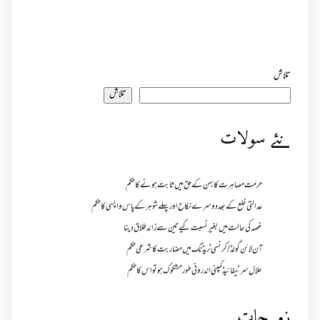
تلاش
تلاش
نئے سولات
حرمت مصاہرت کا بہن کے حق میں ثابت ہونے کا حکم
عدالتی خلع کے بعد دوسرے نکاح اور پہلے شوہر کے پاس واپسی کا حکم
غصہ کی حالت میں بغیر نسبت کیے تین سے زائد طلاق دینا
آن لائن گولڈ /کرنسی ٹریڈنگ میں مضاربت کا شرعی حکم
حلال سرٹیفائیڈ کمپنی اندرونی طور مشکوک ہو تو اس کا حکم
زمرجات