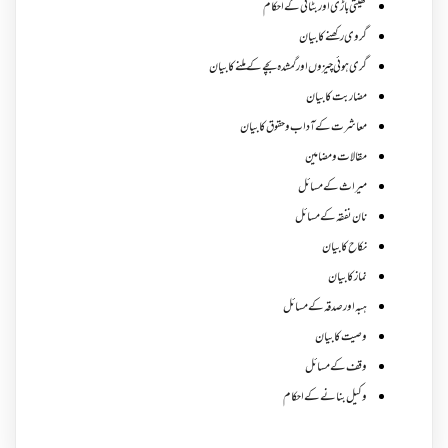
کھیتی باڑی اور بٹائی کے احکام
گروی رکھنے کا بیان
گری ہوئی چیزوں اورگمشدہ بچے کے ملنے کا بیان
مضاربت کا بیان
معاشرت کے آداب و حقوق کا بیان
مقالات ومضامین
میراث کے مسائل
نان نفقہ کے مسائل
نکاح کا بیان
نماز کا بیان
ہبہ اور صدقہ کے مسائل
وصیت کا بیان
وقف کے مسائل
وکیل بنانے کے احکام