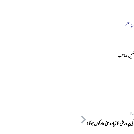
لی اعلم
یل خیل صاحب
N
کی پرورش کا زیادہ حق دار کون ہوگا؟