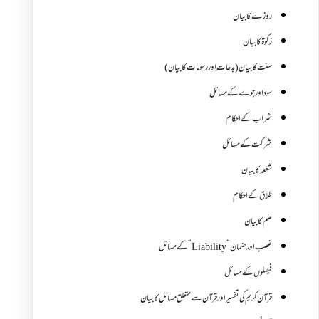
روزے کا بیان
زکوة کابیان
سنت کا بیان (بدعات اور رسومات کا بیان)
سود اور جوے کے مسائل
شراب کے احکام
شرکت کے مسائل
شفعہ کا بیان
طلاق کے احکام
علم کا بیان
غصب اورضمان”Liability” کے مسائل
فیصلوں کے مسائل
قرآن کریم کی تفسیر اور قرآن سے متعلق مسائل کا بیان