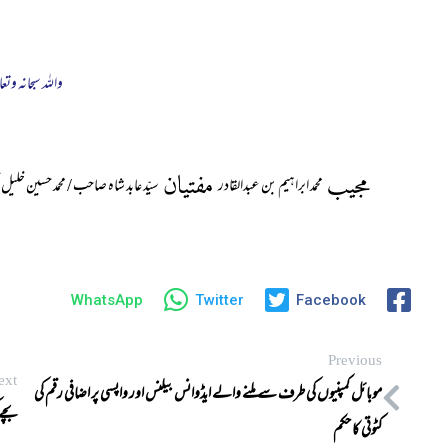
واللہ سبحانہ وتعا
مجیب
مفتیان
محمد ابراہیم بن عبدالقادر
سیّد عابد شاہ صاحب / محمد حسین خل
WhatsApp
Twitter
Facebook
Previous
ext
موبائل کمپنیوں کی طرف سے ملنے والے ایڈوانس بیلنس اور واپسی پر اضافی رقم کی
بچے 
کٹوتی کا حکم