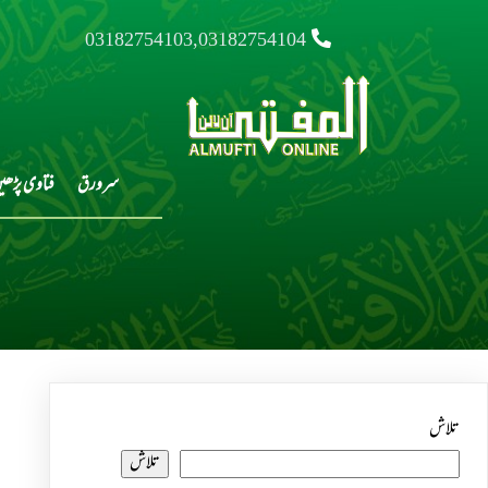
03182754103,03182754104
سرورق
فتاوی پڑھی
تلاش
تلاش