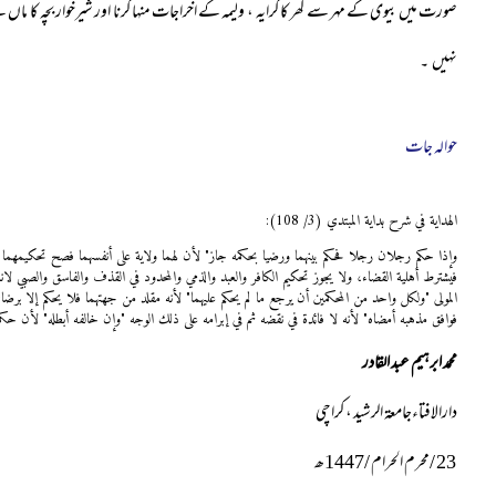
صورت میں بیوی کے مہر سے گھر کا کرایہ ، ولیمہ کے اخراجات منہا کرنا اور شیرخوار بچہ كا ما
نہیں ۔
حوالہ جات
الهداية في شرح بداية المبتدي (3/ 108):
وإذا ‌حكم ‌رجلان ‌رجلا ‌فحكم ‌بينهما ورضيا بحكمه جاز" لأن لهما ولاية على أنفسهما فصح تحكيمهما وي
فيشترط أهلية القضاء، ولا يجوز تحكيم الكافر والعبد والذمي والمحدود في القذف والفاسق والصبي لانع
المولى "ولكل واحد من المحكمين أن يرجع ما لم يحكم عليهما" لأنه مقلد من جهتهما فلا يحكم إلا برض
فوافق مذهبه أمضاه" لأنه لا فائدة في نقضه ثم في إبرامه على ذلك الوجه "وإن خالفه أبطله" لأن حكمه
محمد اب
رہ
یم عبد القادر
دارالافتاءجامعۃ الرشید ، کراچی
23
/محرم الحرام /
7
144ھ