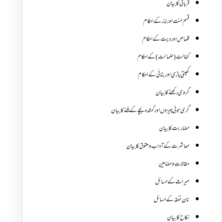
قربانی کا بیان
قسم منت اور نذر کے احکام
قصاص اور دیت کے احکام
کفالت (ضمانت) کے احکام
کھیتی باڑی اور بٹائی کے احکام
گروی رکھنے کا بیان
گری ہوئی چیزوں اورگمشدہ بچے کے ملنے کا بیان
مضاربت کا بیان
معاشرت کے آداب و حقوق کا بیان
مقالات ومضامین
میراث کے مسائل
نان نفقہ کے مسائل
نکاح کا بیان