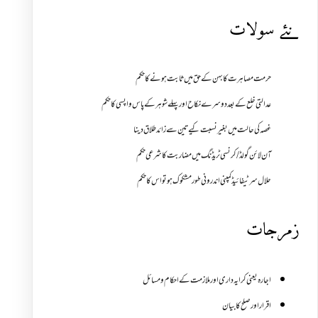
نئے سولات
حرمت مصاہرت کا بہن کے حق میں ثابت ہونے کا حکم
عدالتی خلع کے بعد دوسرے نکاح اور پہلے شوہر کے پاس واپسی کا حکم
غصہ کی حالت میں بغیر نسبت کیے تین سے زائد طلاق دینا
آن لائن گولڈ /کرنسی ٹریڈنگ میں مضاربت کا شرعی حکم
حلال سرٹیفائیڈ کمپنی اندرونی طور مشکوک ہو تو اس کا حکم
زمرجات
اجارہ یعنی کرایہ داری اور ملازمت کے احکام و مسائل
اقرار اور صلح کا بیان