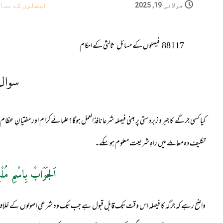
جولائی 19, 2025
فیصلوں کے مسا
88117
فیصلوں کے مسائل
ثالثی کے احکام
سوال
کیا کسی جرگے کا جبر و زبردستی پر مبنی فیصلہ شرعا نافذ العمل ہوگا؟ علمائے کرام اور مفتیانِ 
تکلیف دہ معاملے میں راہِ شریعت معلوم ہو سکے۔
اَلجَوَابْ بِاسْمِ مُلْ
واضح رہے کہ جرگہ کا فیصلہ اس وقت تک قابل قبول ہے جب تک وہ شرعی اصولوں کے خلاف نہ ہو