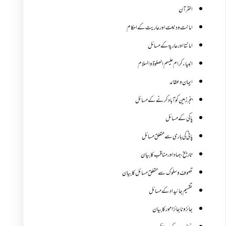
القرآن
امانت ودیعت اورعاریت کے احکام
امانتا اور عاریة کے مسائل
انبیاء کرام علیہم الصلوۃ والسلام
ایمان وعقائد
بنجر زمین کو آباد کرنے کے مسائل
پاکی کے مسائل
پانی کی باری سے متعلق مسائل
تاریخ،جہاد اور مناقب کا بیان
تصوف و سلوک سے متعلق مسائل کا بیان
تقسیم جائیداد کے مسائل
جائز و ناجائزامور کا بیان