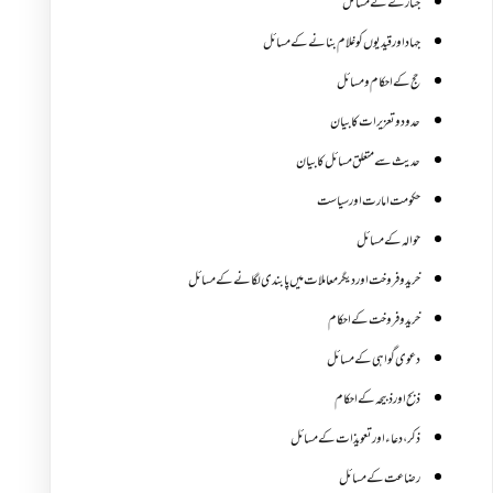
جنازے کےمسائل
جہاد اور قیدیوں کو غلام بنانے کے مسائل
حج کے احکام ومسائل
حدود و تعزیرات کا بیان
حدیث سے متعلق مسائل کا بیان
حکومت امارت اور سیاست
حوالہ کے مسائل
خرید و فروخت اور دیگر معاملات میں پابندی لگانے کے مسائل
خرید و فروخت کے احکام
دعوی گواہی کے مسائل
ذبح اور ذبیحہ کے احکام
ذکر،دعاء اور تعویذات کے مسائل
رضاعت کے مسائل