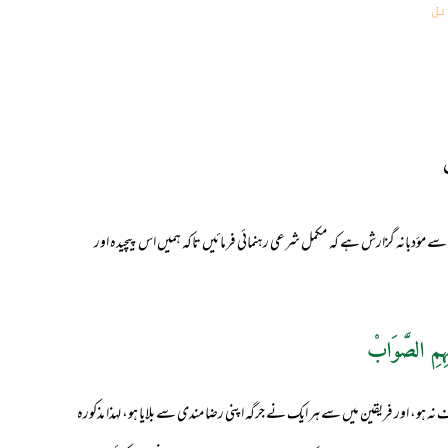
ئل
عظام سے مؤدبانہ گزارش ہے کہ مکمل شرعی رہنمائی فرمائیں تاکہ ہمیں اس پیچیدہ اور
ہِمِ الصَّوَابْ
، اور فریقین میں سے ہر ایک نے جرگہ اپنی رضا مندی سے بلایا ہو، لہذا مذکورہ