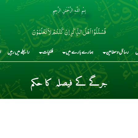
بِسْمِ اللَّـهِ الرَّحْمَـٰنِ الرَّحِيمِ
فَسْئَلُوْٓا اَہْلَ الذِّکْرِ اِنْ کُنْتُمْ لاَ تَعْلَمُوْنَ
ں
رسائل و مضامین
ہمارے بارے میں
فلکیات
رابطے میں رہیں
ا
جرگے کے فیصلہ کا حکم