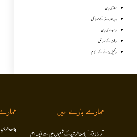
نماز کا بیان
ہبہ اور صدقہ کے مسائل
وصیت کا بیان
وقف کے مسائل
وکیل بنانے کے احکام
ہمارے بارے میں
ہمارے
جامعۃ الرشید
’’دارالافتاء ‘‘جامعۃ الرشید کےشعبوں میں سے ایک اہم