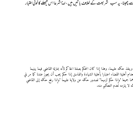
ں سے چھینا، یہ سب شریعت کے خلاف باتیں ہیں ، لہذاشرعا اس فیصلےکا کوئی اعتبار
نفذ حكمه عليهما، وهذا إذا كان المحكم بصفة الحاكم لأنه بمنزلة القاضي فيما بينهما
دام أهلية القضاء اعتبارا بأهلية الشهادة والفاسق إذا حكم يجب أن يجوز عندنا كما مر في
اهما جميعا "وإذا حكم لزمهما" لصدور حكمه عن ولاية عليهما "وإذا رفع حكمه إلى القاضي
 لا يلزمه لعدم التحكيم منه.