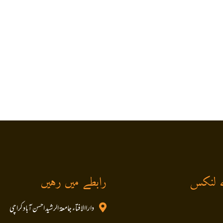
 لنکس
رابطے میں رہیں
داراالافتاء جامعۃ الرشید احسن آباد کراچی