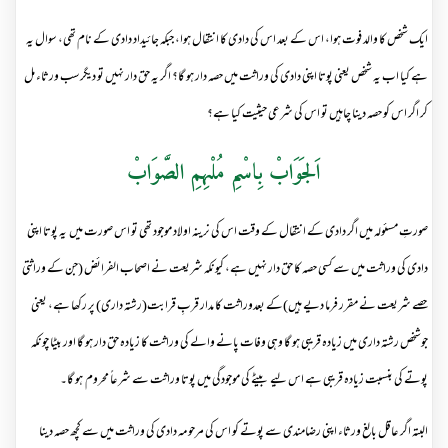
ایک شخص کا والد فوت ہوا، اس کے بعد اس کی دادی کا انتقال ہوا، جبکہ جائیداد دادی کے نام تھی، سوال یہ
ہے کیا اب یہ شخص یعنی پوتا اپنی دادی کی وراثت میں حصہ دار ہو گا؟ اگر یہ حق دار نہیں تو دیگر سب ورثاء مل
کر اگر اس کو حصہ دینا چاہیں تو اس کی شرعی حیثیت کیا ہے؟
اَلجَوَابْ بِاسْمِ مُلْہِمِ الصَّوَابْ
صورتِ مسئولہ میں اگر دادی کے انتقال کے وقت اس کی نرینہ اولاد موجود تھی تو اس صورت میں یہ پوتا اپنی
دادی کی وراثت میں سے کسی حصہ کا حق دار نہیں ہے، کیونکہ شریعت نے اصحاب الفرائض (جن کے وراثتی
حصے شریعت نے مقرر فرما دیے ہیں)کے بعدوراثت کا مدار قربِ قرابت(رشتہ داری) پر رکھا ہے، یعنی
جوشخص رشتہ داری میں زیادہ قریبی ہو گا وہی وفات پانے والے کی وراثت کا زیادہ حق دار ہو گا اور بیٹا چونکہ
پوتے کی بنسبت زیادہ قریبی ہے اس لیے بیٹے کی موجودگی میں پوتا وراثت سے شرعاً محروم ہو گا۔
البتہ اگر عاقل بالغ ورثاء اپنی رضامندی سے پوتے کو اس کی مرحومہ دادی کی وراثت میں سے کچھ حصہ دینا