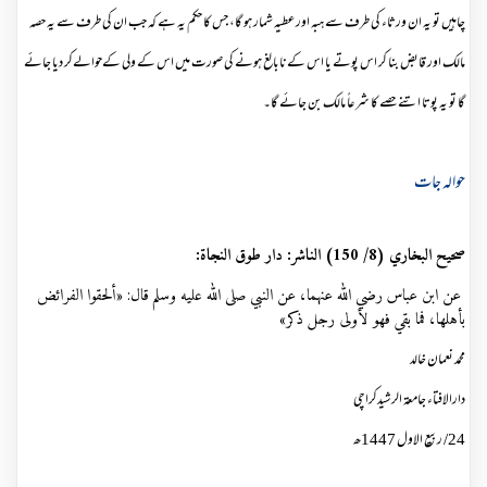
چاہیں تو یہ ان ورثاء کی طرف سے ہبہ اور عطیہ شمار ہو گا، جس کا حکم یہ ہے کہ جب ان کی طرف سے یہ حصہ
مالک اور قابض بنا کر اس پوتے یا اس کےنابالغ ہونے کی صورت میں اس کے ولی کےحوالےکر دیا جائے
گا تو یہ پوتا اتنے حصے کا شرعاً مالک بن جائے گا۔
حوالہ جات
صحيح البخاري (8/ 150)
الناشر: دار طوق النجاة:
عن ابن عباس رضي الله عنهما، عن النبي صلى الله عليه وسلم قال: «ألحقوا الفرائض
بأهلها، فما بقي فهو لأولى رجل ذكر»
محمد نعمان خالد
دارالافتاء جامعۃ الرشیدکراچی
24
/
ربیع الاول 1447ھ