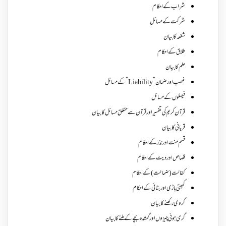
شراب کے احکام
شرکت کے مسائل
شفعہ کا بیان
طلاق کے احکام
علم کا بیان
غصب اورضمان”Liability” کے مسائل
فیصلوں کے مسائل
قرآن کریم کی تفسیر اور قرآن سے متعلق مسائل کا بیان
قربانی کا بیان
قسم منت اور نذر کے احکام
قصاص اور دیت کے احکام
کفالت (ضمانت) کے احکام
کھیتی باڑی اور بٹائی کے احکام
گروی رکھنے کا بیان
گری ہوئی چیزوں اورگمشدہ بچے کے ملنے کا بیان