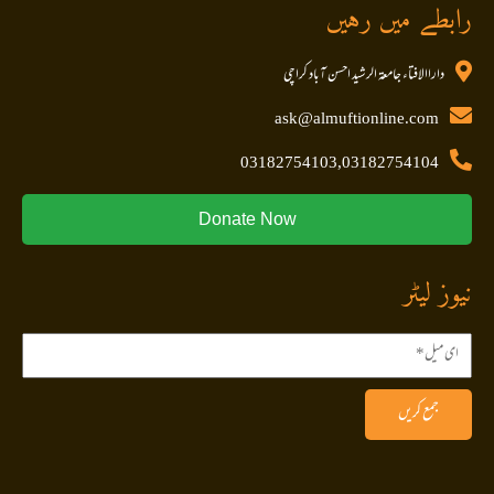
رابطے میں رہیں
داراالافتاء جامعۃ الرشید احسن آباد کراچی
ask@almuftionline.com
03182754103,03182754104
Donate Now
نیوز لیٹر
جمع کریں