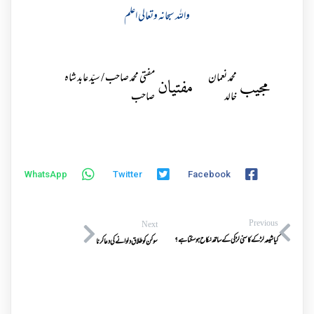
واللہ سبحانہ وتعالی اعلم
محمد نعمان
مفتی محمد صاحب / سیّد عابد شاہ
مجیب
مفتیان
خالد
صاحب
WhatsApp
Twitter
Facebook
Previous
Next
کیا شیعہ لڑکے کا سنی لڑکی کے ساتھ نکاح ہوسکتا ہے ؟
سوکن کو طلاق دلوانے کی دعاکرنا