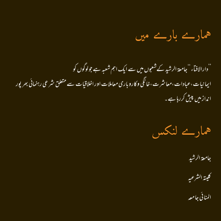
ہمارے بارے میں
’’دارالافتاء ‘‘جامعۃ الرشید کےشعبوں میں سے ایک اہم شعبہ ہے جو لوگوں کو
ایمانیات،عبادات،معاشرت،خانگی وکاروباری معاملات اور اخلاقیات سے متعلق شرعی رہنمائی بھر پور
انداز میں پیش کررہا ہے۔
ہمارے لنکس
جامعۃ الرشید
کلیتہ الشرعیہ
المنا ئی جا معہ