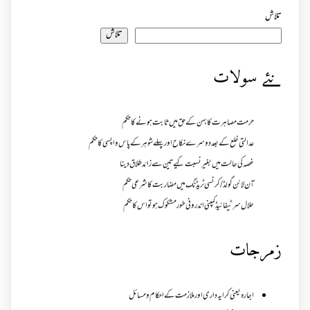
تلاش
تلاش
نئے سولات
حرمت مصاہرت کا بہن کے حق میں ثابت ہونے کا حکم
عدالتی خلع کے بعد دوسرے نکاح اور پہلے شوہر کے پاس واپسی کا حکم
غصہ کی حالت میں بغیر نسبت کیے تین سے زائد طلاق دینا
آن لائن گولڈ /کرنسی ٹریڈنگ میں مضاربت کا شرعی حکم
حلال سرٹیفائیڈ کمپنی اندرونی طور مشکوک ہو تو اس کا حکم
زمرجات
اجارہ یعنی کرایہ داری اور ملازمت کے احکام و مسائل