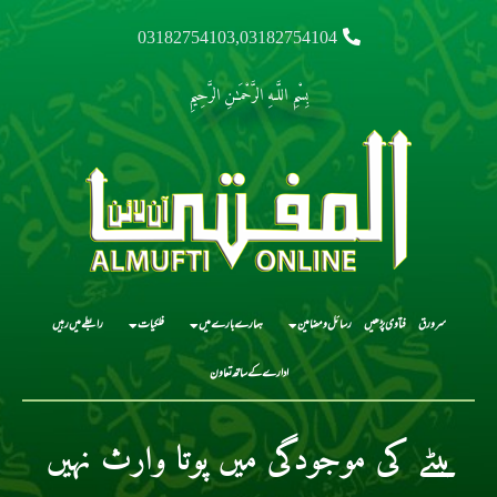
03182754103,03182754104
بِسْمِ اللَّـهِ الرَّحْمَـٰنِ الرَّحِيمِ
سرورق
فتاوی پڑھیں
رسائل و مضامین
ہمارے بارے میں
فلکیات
رابطے میں رہیں
ادارے کے ساتھ تعاون
بیٹے کی موجودگی میں پوتا وارث نہیں