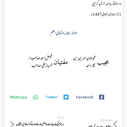
دارالافتاءجامعہ الرشید کراچی
11/جمادی الاولی1447ھ
واللہ سبحانہ وتعالی اعلم
محمد وجیہ الدین بن
فیصل احمد صاحب /
مجیب
مفتیان
نثار احمد
شہبازعلی صاحب
WhatsApp
Twitter
Facebook
Next
Previous
مرحوم کی جائیداد سے حاصل ہونے والے کرائے میں بیٹیوں