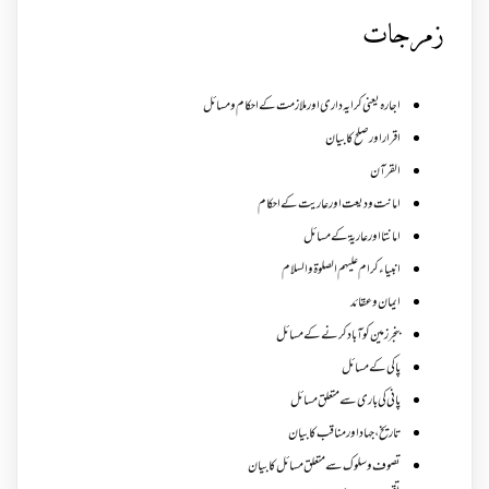
زمرجات
اجارہ یعنی کرایہ داری اور ملازمت کے احکام و مسائل
اقرار اور صلح کا بیان
القرآن
امانت ودیعت اورعاریت کے احکام
امانتا اور عاریة کے مسائل
انبیاء کرام علیہم الصلوۃ والسلام
ایمان وعقائد
بنجر زمین کو آباد کرنے کے مسائل
پاکی کے مسائل
پانی کی باری سے متعلق مسائل
تاریخ،جہاد اور مناقب کا بیان
تصوف و سلوک سے متعلق مسائل کا بیان