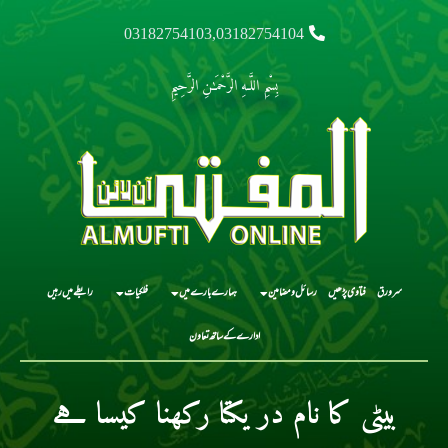
03182754103,03182754104
بِسْمِ اللَّـهِ الرَّحْمَـٰنِ الرَّحِيمِ
سرورق
فتاوی پڑھیں
رسائل و مضامین
ہمارے بارے میں
فلکیات
رابطے میں رہیں
ادارے کے ساتھ تعاون
بیٹی کا نام در یکتا رکھنا کیسا ہے