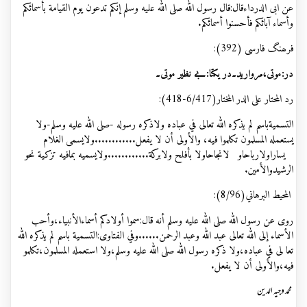
عن ابی الدرداءقال:قال رسول اللہ صلى الله عليه وسلم إنکم تدعون یوم القیامة بأسمائکم
وأسماء آبائکم فأحسنوا أسمائکم.
فرھنگ فارسی (392):
در:موتی،مروارید۔در یکتا:بے نظیر موتی۔
رد المحتار علی الدر المختار(6/417-418):
التسميةباسم لم يذكره الله تعالى في عباده ولاذكره رسوله -صلى الله عليه وسلم-ولا
يستعمله المسلمون تكلموا فيه، والأولى أن لا يفعل............ولايسمى الغلام
يساراولارباحاو لانجاحاولا بأفلح ولابركة............ولايسميه بمافيه تزكية نحو
الرشيدوالأمين.
المحيط البرهاني(8/96):
روى عن رسول الله صلى الله عليه وسلم أنه قال:سموا أولادكم أسماءالأنبياء،وأحب
الأسماء إلى الله تعالى عبد الله وعبد الرحمن......وفي الفتاوى:التسمية باسم لم يذكره الله
تعا لى في عباده،ولا ذكره رسول الله صلى الله عليه وسلم،ولا استعمله المسلمون،تكلمو
فيه،والأولى أن لا يفعل.
محمد وجیہ الدین