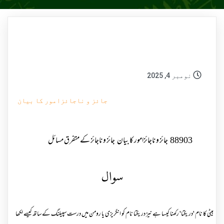
نومبر 4, 2025
جائز و ناجائزامور کا بیان
88903
جائز و ناجائزامور کا بیان
جائز و ناجائز کے متفرق مسائل
سوال
بیٹی کا نام 'در یکتا' رکھنا کیسا ہے نیز در یکتا نام کو انگریزی یا رومن میں درست سپیلنگ کے ساتھ کیسے لکھا