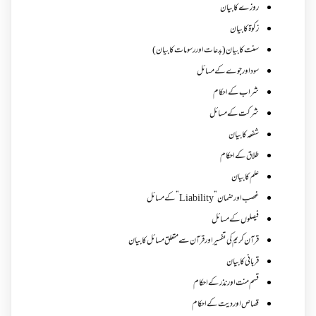
روزے کا بیان
زکوة کابیان
سنت کا بیان (بدعات اور رسومات کا بیان)
سود اور جوے کے مسائل
شراب کے احکام
شرکت کے مسائل
شفعہ کا بیان
طلاق کے احکام
علم کا بیان
غصب اورضمان”Liability” کے مسائل
فیصلوں کے مسائل
قرآن کریم کی تفسیر اور قرآن سے متعلق مسائل کا بیان
قربانی کا بیان
قسم منت اور نذر کے احکام
قصاص اور دیت کے احکام