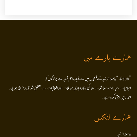
ہمارے بارے میں
’’دارالافتاء ‘‘جامعۃ الرشید کےشعبوں میں سے ایک اہم شعبہ ہے جو لوگوں کو
ایمانیات،عبادات،معاشرت،خانگی وکاروباری معاملات اور اخلاقیات سے متعلق شرعی رہنمائی بھر پور
انداز میں پیش کررہا ہے۔
ہمارے لنکس
جامعۃ الرشید