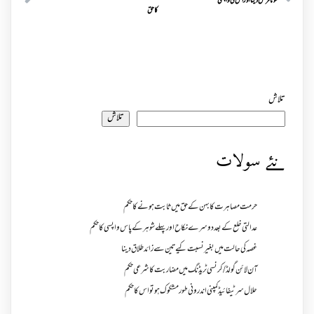
سونا قرض دینا اور اس کی واپسی
کا حق
تلاش
تلاش
نئے سولات
حرمت مصاہرت کا بہن کے حق میں ثابت ہونے کا حکم
عدالتی خلع کے بعد دوسرے نکاح اور پہلے شوہر کے پاس واپسی کا حکم
غصہ کی حالت میں بغیر نسبت کیے تین سے زائد طلاق دینا
آن لائن گولڈ /کرنسی ٹریڈنگ میں مضاربت کا شرعی حکم
حلال سرٹیفائیڈ کمپنی اندرونی طور مشکوک ہو تو اس کا حکم