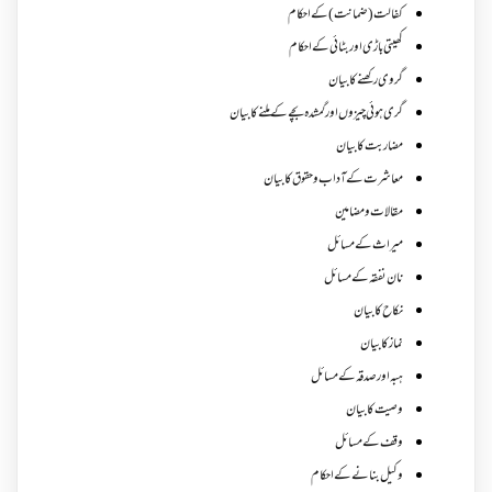
کفالت (ضمانت) کے احکام
کھیتی باڑی اور بٹائی کے احکام
گروی رکھنے کا بیان
گری ہوئی چیزوں اورگمشدہ بچے کے ملنے کا بیان
مضاربت کا بیان
معاشرت کے آداب و حقوق کا بیان
مقالات ومضامین
میراث کے مسائل
نان نفقہ کے مسائل
نکاح کا بیان
نماز کا بیان
ہبہ اور صدقہ کے مسائل
وصیت کا بیان
وقف کے مسائل
وکیل بنانے کے احکام