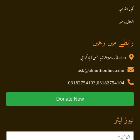
کلیتہ الشرعیہ
المنا ئی جا معہ
رابطے میں رہیں
داراالافتاء جامعۃ الرشید احسن آباد کراچی
ask@almuftionline.com
03182754103,03182754104
Donate Now
نیوز لیٹر