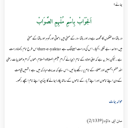
جائے؟
اَلجَوَابْ بِاسْمِ مُلْہِمِ الصَّوَابْ
در یکتا دو لفظوں کا مجموعہ ہےدر اور یکتا ،در کے معنی ہیں:موتی اور گوہراوریکتا کے معنی
ہیں:واحد،بےنظیر،اکیلا۔اس کی درست اسپیلنگ ہے:
durr-e-yakta
اس طرح نام رکھنادرست
ہے ۔لیکن بہتر یہ ہے کہ اپنی اولاد کے نام انبیائے کرام علیہم الصلاۃو السلام،صحابہ کرام وصحابیات رضی
اللہ عنہم اجمعین اور صلحاءکے نام پر رکھےجائیں،اس لیے کہ حدیث مبارکہ میں ہے:تمہیں قیامت
کےدن اپنے ناموں اور اپنےآباء کے ناموں کے ساتھ پکارا جائےگا،چناچہ اپنے نام اچھے رکھو۔
حوالہ جات
سنن ابی داؤد(2/1339):