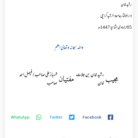
رشيدخان
دارالافتاءجامعۃ الرشیدکراچی
05/جمادی الثانية 1447ھ
واللہ سبحانہ وتعالی اعلم
رشید خان بن جلات
شہبازعلی صاحب / فیصل احمد
مجیب
مفتیان
خان
صاحب
WhatsApp
Twitter
Facebook