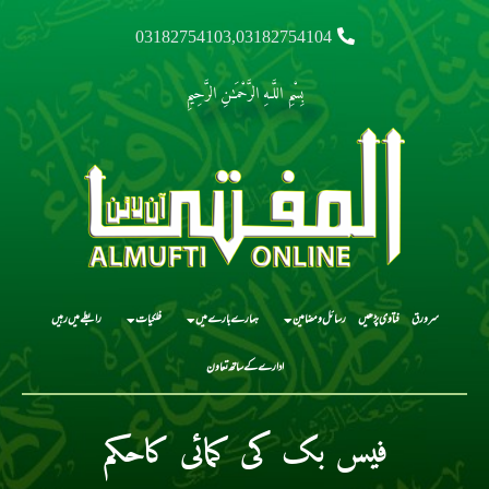
03182754103,03182754104
بِسْمِ اللَّـهِ الرَّحْمَـٰنِ الرَّحِيمِ
سرورق
فتاوی پڑھیں
رسائل و مضامین
ہمارے بارے میں
فلکیات
رابطے میں رہیں
ادارے کے ساتھ تعاون
فیس بک کی کمائی کاحکم