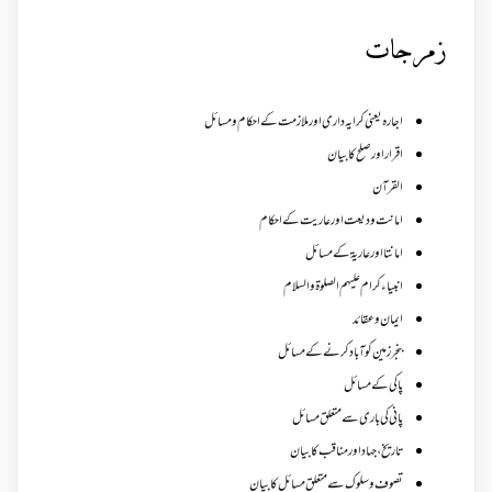
زمرجات
اجارہ یعنی کرایہ داری اور ملازمت کے احکام و مسائل
اقرار اور صلح کا بیان
القرآن
امانت ودیعت اورعاریت کے احکام
امانتا اور عاریة کے مسائل
انبیاء کرام علیہم الصلوۃ والسلام
ایمان وعقائد
بنجر زمین کو آباد کرنے کے مسائل
پاکی کے مسائل
پانی کی باری سے متعلق مسائل
تاریخ،جہاد اور مناقب کا بیان
تصوف و سلوک سے متعلق مسائل کا بیان