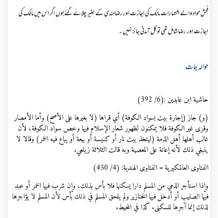
فحش مواد والے اشتہارات مالک کی اجازت اور رضامندی کے بغیر چلائےگئےہوں اگر اس میں مالک کی
اجازت اور رضا شامل تھی تو کل آمدنی جائز نہیں ۔
حوالہ جات
حاشية ابن عابدين :(6/ 392)
(و) ‌جاز (‌إجارة بيت بسواد الكوفة) أي قراها (لا بغيرها على الأصح) وأما الأمصار
وقرى غير الكوفة فلا يمكنون لظهور شعار الإسلام فيها وخص سواد الكوفة، لأن
غالب أهلها أهل الذمة (ليتخذ بيت نار أو كنيسة أو بيعة أو يباع فيه الخمر) وقالا لا
ينبغي ذلك لأنه إعانة على المعصية وبه قالت الثلاثة زيلعي.
الفتاوى العالمكيرية = الفتاوى الهندية: (4/ 450)
وإذا ‌استأجر ‌الذمي من المسلم دارا يسكنها فلا بأس بذلك، وإن شرب فيها الخمر أو عبد
فيها الصليب أو أدخل فيها الخنازير ولم يلحق المسلم في ذلك بأس لأن المسلم لا يؤاجرها
لذلك إنما آجرها للسكنى. كذا في المحيط.