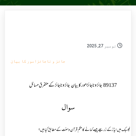
نومبر 27, 2025
جائز و ناجائزامور کا بیان
89137
جائز و ناجائزامور کا بیان
جائز و ناجائز کے متفرق مسائل
سوال
فیسبک میں ایڈزکے زریعےپیسے کمانے کا حکم قرآن وسنت کے مطابق کیا ہیں؟