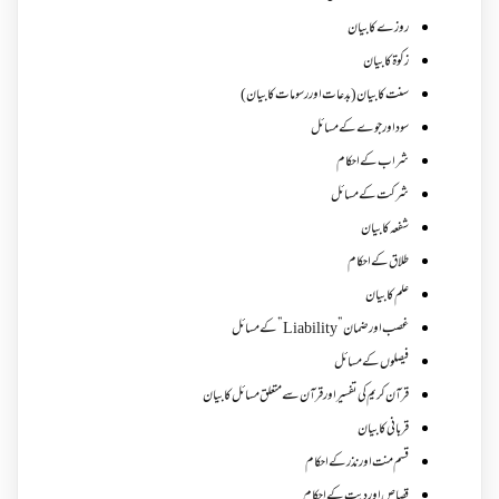
روزے کا بیان
زکوة کابیان
سنت کا بیان (بدعات اور رسومات کا بیان)
سود اور جوے کے مسائل
شراب کے احکام
شرکت کے مسائل
شفعہ کا بیان
طلاق کے احکام
علم کا بیان
غصب اورضمان”Liability” کے مسائل
فیصلوں کے مسائل
قرآن کریم کی تفسیر اور قرآن سے متعلق مسائل کا بیان
قربانی کا بیان
قسم منت اور نذر کے احکام
قصاص اور دیت کے احکام