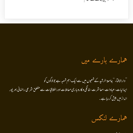
وکیل بنانے کے احکام
ہمارے بارے میں
’’دارالافتاء ‘‘جامعۃ الرشید کےشعبوں میں سے ایک اہم شعبہ ہے جو لوگوں کو
ایمانیات،عبادات،معاشرت،خانگی وکاروباری معاملات اور اخلاقیات سے متعلق شرعی رہنمائی بھر پور
انداز میں پیش کررہا ہے۔
ہمارے لنکس