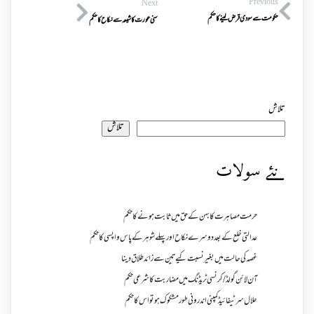
Previous
Next
حکومت سے سودی قرض لینے کا حکم
سنی عورت کا شیعہ سے نکاح کا حکم
تلاش
تلاش
نئے سولات
حرمت مصاہرت کا بہن کے حق میں ثابت ہونے کا حکم
عدالتی خلع کے بعد دوسرے نکاح اور پہلے شوہر کے پاس واپسی کا حکم
غصہ کی حالت میں بغیر نسبت کیے تین سے زائد طلاق دینا
آن لائن گولڈ /کرنسی ٹریڈنگ میں مضاربت کا شرعی حکم
حلال سرٹیفائیڈ کمپنی اندرونی طور مشکوک ہو تو اس کا حکم