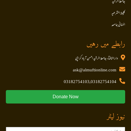
جامعۃ الرشید
کلیتہ الشرعیہ
المنا ئی جا معہ
رابطے میں رہیں
داراالافتاء جامعۃ الرشید احسن آباد کراچی
ask@almuftionline.com
03182754103,03182754104
Donate Now
نیوز لیٹر