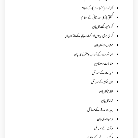
کفالت (ضمانت) کے احکام
کھیتی باڑی اور بٹائی کے احکام
گروی رکھنے کا بیان
گری ہوئی چیزوں اورگمشدہ بچے کے ملنے کا بیان
مضاربت کا بیان
معاشرت کے آداب و حقوق کا بیان
مقالات ومضامین
میراث کے مسائل
نان نفقہ کے مسائل
نکاح کا بیان
نماز کا بیان
ہبہ اور صدقہ کے مسائل
وصیت کا بیان
وقف کے مسائل