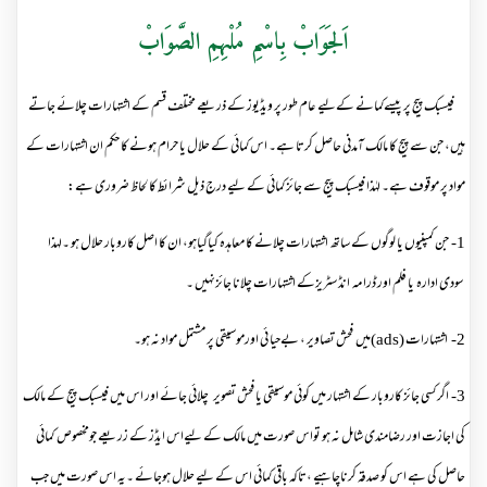
اَلجَوَابْ بِاسْمِ مُلْہِمِ الصَّوَابْ
فیسبک پیج پر پیسےکمانے کےلیے عام طور پر ویڈیوز کے ذریعے مختلف قسم کے اشتہارات چلائے جاتے
ہیں، جن سے پیج کا مالک آمدنی حاصل کرتا ہے۔ اس کمائی کے حلال یا حرام ہونے کا حکم ان اشتہارات کے
مواد پر موقوف ہے۔ لہٰذا فیسبک پیج سے جائز کمائی کے لیے درج ذیل شرائط کا لحاظ ضروری ہے:
1- جن کمپنیوں یا لوگوں کے ساتھ اشتہارات چلانے کا معاہدہ کیاگیاہو، ان کا اصل کاروبار حلال ہو ۔لہذا
سودی ادارہ یا فلم اور ڈرامہ انڈسٹریزکے اشتہارات چلانا جائزنہیں ۔
2- اشتہارات (ads)میں فحش تصاویر ، بےحیا ئی اورموسیقی پر مشتمل مواد نہ ہو۔
3- اگر کسی جائز کاروبار کے اشتہار میں کوئی موسیقی یا فحش تصویر چلائی جائے اور اس میں فیسبک پیج کے مالک
کی اجازت اور رضامندی شامل نہ ہو تواس صورت میں مالک کے لیےاس ایڈز کے زریعے جومخصوص کمائی
حاصل کی ہے اس کو صدقہ کرناچاہیے ،تاکہ باقی کمائی اس کے لیے حلال ہوجائے ۔یہ اس صورت میں جب