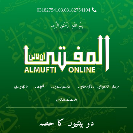
03182754103,03182754104
بِسْمِ اللَّـهِ الرَّحْمَـٰنِ الرَّحِيمِ
سرورق
فتاوی پڑھیں
رسائل و مضامین
ہمارے بارے میں
فلکیات
رابطے میں رہیں
ادارے کے ساتھ تعاون
دو بیٹیوں کا حصہ