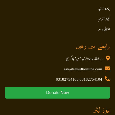
جامعۃ الرشید
کلیتہ الشرعیہ
المنا ئی جا معہ
رابطے میں رہیں
داراالافتاء جامعۃ الرشید احسن آباد کراچی
ask@almuftionline.com
03182754103,03182754104
Donate Now
نیوز لیٹر