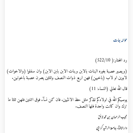
حوالہ جات
رد المحتار:( 522/10)
(ويصير عصبة بغيره البنات بالابن وبنات الابن بابن الابن) وان سفلوا (والاخوات)
لابوين او لاب (باخيهن) فهن اربع ذوات النصف وثلثين يصرن عصبة باخوتهن.
قال الله تعالي (النساء:
(11
يوصيكم الله في اولادكم للذكر مثل حظ الانثيين
.
فان كن نسآء فوق اثنتين فلهن ثلثا ما
ترك وان كانت واحدة فلها النصف.
مجیب الرحمان بن محمد لائق
دارالافتاء جامعۃ الرشید کراچی