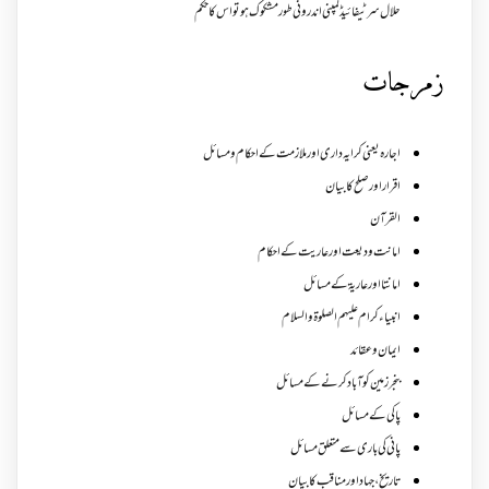
حلال سرٹیفائیڈ کمپنی اندرونی طور مشکوک ہو تو اس کا حکم
زمرجات
اجارہ یعنی کرایہ داری اور ملازمت کے احکام و مسائل
اقرار اور صلح کا بیان
القرآن
امانت ودیعت اورعاریت کے احکام
امانتا اور عاریة کے مسائل
انبیاء کرام علیہم الصلوۃ والسلام
ایمان وعقائد
بنجر زمین کو آباد کرنے کے مسائل
پاکی کے مسائل
پانی کی باری سے متعلق مسائل
تاریخ،جہاد اور مناقب کا بیان