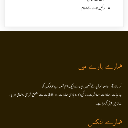
وقف کے مسائل
وکیل بنانے کے احکام
ہمارے بارے میں
’’دارالافتاء ‘‘جامعۃ الرشید کےشعبوں میں سے ایک اہم شعبہ ہے جو لوگوں کو
ایمانیات،عبادات،معاشرت،خانگی وکاروباری معاملات اور اخلاقیات سے متعلق شرعی رہنمائی بھر پور
انداز میں پیش کررہا ہے۔
ہمارے لنکس