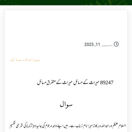
دسمبر 11, 2025
میراث کے مسائل
89247
میراث کے مسائل
میراث کے متفرق مسائل
سوال
السلام علیکم ورحمۃ اللہ وبرکاتہ میرا نام زینب ہے۔ میں اپنے والدِ مرحوم کی جائیداد (ترکہ) کی شرعی تقسیم