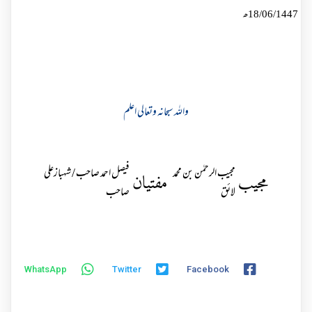
18/06/1447ھ
واللہ سبحانہ وتعالی اعلم
مجیب الرحمٰن بن محمد
فیصل احمد صاحب / شہبازعلی
مجیب
مفتیان
لائق
صاحب
WhatsApp
Twitter
Facebook