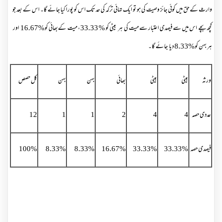
وارث کے حق میں کوئی جائز وصیت کی ہو تو ایک تہائی ترکہ کی حد تک اس کو پورا کیا جائے گا۔ اس کے بعد جو
کچھ بچے اس میں سے فیصدی اعتبار سے میت کی ہر بیٹی کو
%
33.33، ميت کےبھائی کو
16.67%
اور
ہر بہن کو
8.33%
دیا جائے گا۔
ورثہ
بیٹی
بیٹی
بھائی
بہن
بہن
کل حصص
عددی حصہ
4
4
2
1
1
12
فیصدی حصہ
33.33%
33.33%
16.67%
8.33%
8.33%
100%