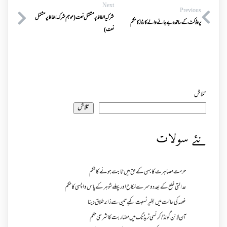
Next
Previous
شرکیہ الفاظ پر مشتمل نعت(موہم شرک الفاظ پر مشتمل
پروڈکٹ کے ساتھ دیے جانے والے کارڈز کا حکم
نعت)
تلاش
تلاش
نئے سولات
حرمت مصاہرت کا بہن کے حق میں ثابت ہونے کا حکم
عدالتی خلع کے بعد دوسرے نکاح اور پہلے شوہر کے پاس واپسی کا حکم
غصہ کی حالت میں بغیر نسبت کیے تین سے زائد طلاق دینا
آن لائن گولڈ /کرنسی ٹریڈنگ میں مضاربت کا شرعی حکم