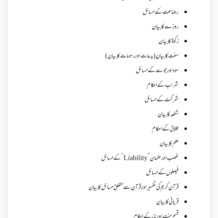
رضاعت کے مسائل
روزے کا بیان
زکوة کابیان
سنت کا بیان (بدعات اور رسومات کا بیان)
سود اور جوے کے مسائل
شراب کے احکام
شرکت کے مسائل
شفعہ کا بیان
طلاق کے احکام
علم کا بیان
غصب اورضمان”Liability” کے مسائل
فیصلوں کے مسائل
قرآن کریم کی تفسیر اور قرآن سے متعلق مسائل کا بیان
قربانی کا بیان
قسم منت اور نذر کے احکام