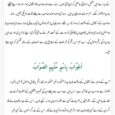
کے بارے میں مکمل رہنمائی حاصل کرنا چاہتی ہوں۔ ہمارے والد صاحب کا انتقال ہوا، اور وہ اپنے پیچھے
جائیداد چھوڑ گئے۔ ہم صرف دو بیٹیاں ہیں۔ ہماری والدہ والد صاحب سے پہلے فوت ہو چکی تھیں۔ والد
صاحب کے انتقال کے وقت زندہ ورثاء یہ تھے: دو بیٹیاں (ہم دونوں) ایک بھائی (ہمارے تایا صاحب)
دو بہنیں (ہماری دونوں پھوپھیاں) قانونی ضرورت کے تحت ہم نے عدالتی ڈگری اپنے نام پر لی اور بعد میں
جائیداد کی رقم وصول کی۔ اب ہم اس رقم کو شریعت کے مطابق پورے انصاف کے ساتھ تقسیم کرنا چاہتے
ہیں۔
اَلجَوَابْ بِاسْمِ مُلْہِمِ الصَّوَابْ
آپ کے والد نے انتقال کے وقت جو جائیداد منقولہ و غیر منقولہ اورنقد رقم یا قابل وصول قرض وغیرہ
چھوڑا ہے وہ سب ان کا ترکہ ہے۔اس میں سے سب سے پہلے ان کی تجہیز و تکفین کےمتوسط اخراجات
نکالے جائیں گے، بشرطیکہ یہ اخراجات کسی نے بطورِ احسان ادا نہ کیے ہوں۔ اس کے بعد دیکھا جائے گا،
اگر ان کے ذمے کسی کا واجب الاداء قرض ہو تو وہ ادا کیا جائے گا۔ اس کے بعد اگر انہوں نے کسی غیر