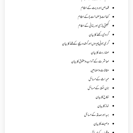
قصاص اور دیت کے احکام
کفالت (ضمانت) کے احکام
کھیتی باڑی اور بٹائی کے احکام
گروی رکھنے کا بیان
گری ہوئی چیزوں اورگمشدہ بچے کے ملنے کا بیان
مضاربت کا بیان
معاشرت کے آداب و حقوق کا بیان
مقالات ومضامین
میراث کے مسائل
نان نفقہ کے مسائل
نکاح کا بیان
نماز کا بیان
ہبہ اور صدقہ کے مسائل
وصیت کا بیان