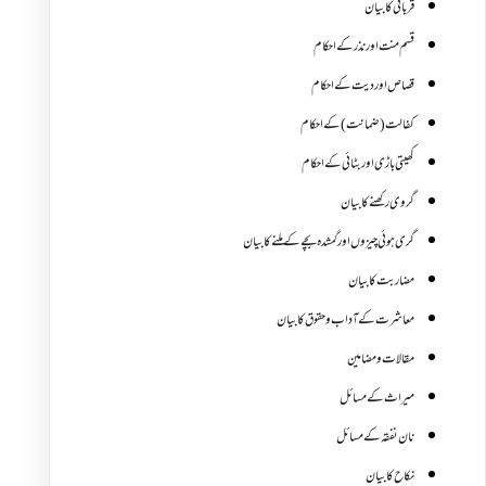
قربانی کا بیان
قسم منت اور نذر کے احکام
قصاص اور دیت کے احکام
کفالت (ضمانت) کے احکام
کھیتی باڑی اور بٹائی کے احکام
گروی رکھنے کا بیان
گری ہوئی چیزوں اورگمشدہ بچے کے ملنے کا بیان
مضاربت کا بیان
معاشرت کے آداب و حقوق کا بیان
مقالات ومضامین
میراث کے مسائل
نان نفقہ کے مسائل
نکاح کا بیان