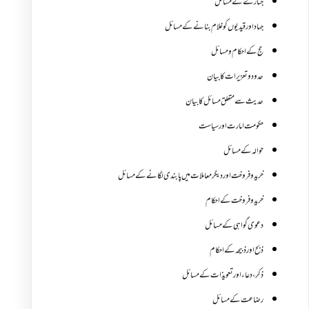
جنازے کےمسائل
جہاد اور قیدیوں کو غلام بنانے کے مسائل
حج کے احکام ومسائل
حدود و تعزیرات کا بیان
حدیث سے متعلق مسائل کا بیان
حکومت امارت اور سیاست
حوالہ کے مسائل
خرید و فروخت اور دیگر معاملات میں پابندی لگانے کے مسائل
خرید و فروخت کے احکام
دعوی گواہی کے مسائل
ذبح اور ذبیحہ کے احکام
ذکر،دعاء اور تعویذات کے مسائل
رضاعت کے مسائل