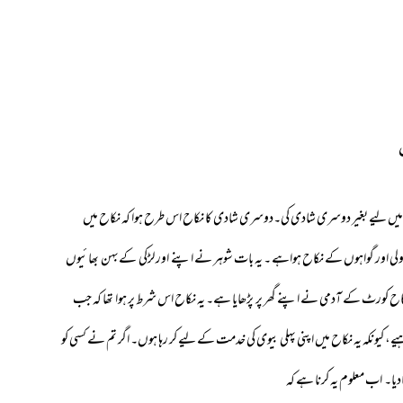
ں لیے بغیر دوسری شادی کی۔دوسری شادی کا نکاح اس طرح ہوا کہ نکاح میں
ولی اور گواہوں کے نکاح ہواہے ۔ یہ بات شوہر نے اپنے اور لڑکی کےبہن بھائیوں
ح کورٹ کے آدمی نے اپنے گھر پر پڑھایا ہے۔ یہ نکاح اس شرط پر ہوا تھا کہ جب
ے، کیونکہ یہ نکاح میں اپنی پہلی بیوی کی خدمت کے لیے کر رہا ہوں۔ اگر تم نے کسی کو
دیا۔ اب معلوم یہ کرنا ہے کہ