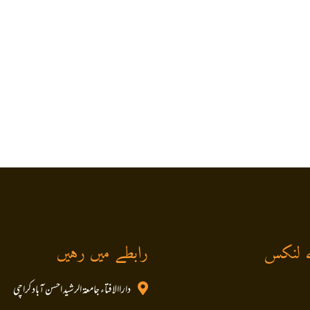
 لنکس
رابطے میں رہیں
داراالافتاء جامعۃ الرشید احسن آباد کراچی