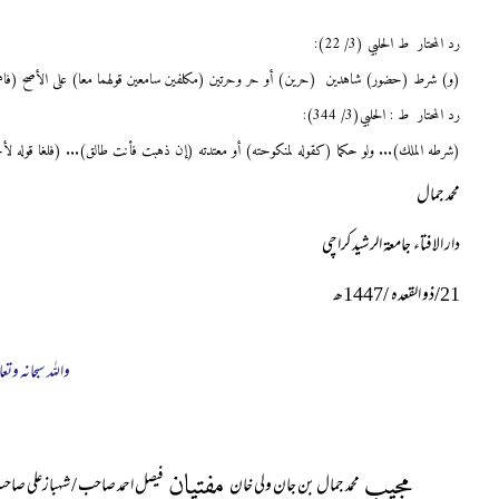
رد المحتار ط الحلبي (3/ 22):
(و) شرط (حضور) شاهدين (حرين) أو حر وحرتين (مكلفين سامعين قولهما معا) على الأصح (فاهمي
رد المحتار ط : الحلبي(3/ 344):
(شرطه الملك)... ولو حكما (كقوله لمنكوحته) أو معتدته (إن ذهبت فأنت طالق)... (فلغا قوله ل
محمد جمال
دار الافتاء جامعۃ الرشید کراچی
21
/ذو القعدہ /
1447
ھ
واللہ سبحانہ وتعا
مجیب
مفتیان
محمد جمال بن جان ولی خان
فیصل احمد صاحب / شہبازعلی صا