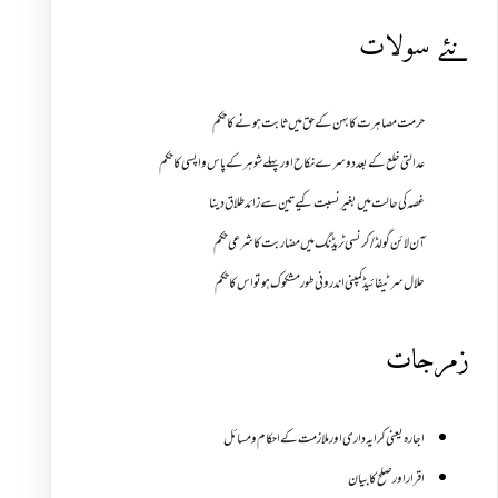
نئے سولات
حرمت مصاہرت کا بہن کے حق میں ثابت ہونے کا حکم
عدالتی خلع کے بعد دوسرے نکاح اور پہلے شوہر کے پاس واپسی کا حکم
غصہ کی حالت میں بغیر نسبت کیے تین سے زائد طلاق دینا
آن لائن گولڈ /کرنسی ٹریڈنگ میں مضاربت کا شرعی حکم
حلال سرٹیفائیڈ کمپنی اندرونی طور مشکوک ہو تو اس کا حکم
زمرجات
اجارہ یعنی کرایہ داری اور ملازمت کے احکام و مسائل
اقرار اور صلح کا بیان