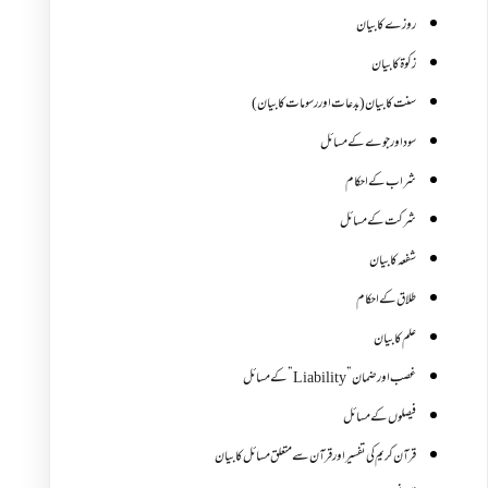
روزے کا بیان
زکوة کابیان
سنت کا بیان (بدعات اور رسومات کا بیان)
سود اور جوے کے مسائل
شراب کے احکام
شرکت کے مسائل
شفعہ کا بیان
طلاق کے احکام
علم کا بیان
غصب اورضمان”Liability” کے مسائل
فیصلوں کے مسائل
قرآن کریم کی تفسیر اور قرآن سے متعلق مسائل کا بیان