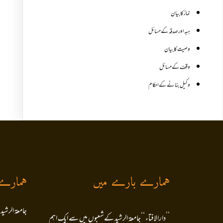
نماز کا بیان
ہبہ اور صدقہ کے مسائل
وصیت کا بیان
وقف کے مسائل
وکیل بنانے کے احکام
ہمارے بارے میں
ہمارے
جامعۃ الرشید
’’دارالافتاء ‘‘جامعۃ الرشید کےشعبوں میں سے ایک اہم