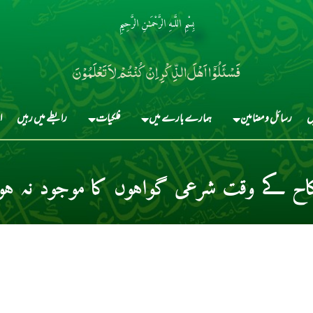
بِسْمِ اللَّـهِ الرَّحْمَـٰنِ الرَّحِيمِ
فَسْئَلُوْٓا اَہْلَ الذِّکْرِ اِنْ کُنْتُمْ لاَ تَعْلَمُوْنَ
ں
رسائل و مضامین
ہمارے بارے میں
فلکیات
رابطے میں رہیں
ا
اح کے وقت شرعی گواہوں کا موجود نہ ہون