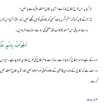
کیا یہ اس طرح نکاح جائزہے؟ آیا یہ نکاح منعقد ہوگیاہے یا نہیں؟
لڑکے کا یہ کہنا کہ" تم اگر یہ بات کسی کو بتادوگی تو میں تجھے نہیں رکھ سکتا"؛ کیا ا
برائے مہربانی اس مسئلہ کا جواب فقہ حنفی کی رو سے عنایت فرمادیں۔
اَلجَوَابْ بِاسْمِ مُلْ
مرد کے لیے دوسرا نکاح کرنا جائز ہے، لہٰذا اسے عام نکاح کی طرح اعلانیہ ہونا چاہیے۔ نیز اس 
درست ہے کہ نکاح کے دوران قاضی کے علاوہ کوئی اور موجود نہیں تھا، تو یہ نکاح منعقد نہی
کرے۔
حوالہ جات