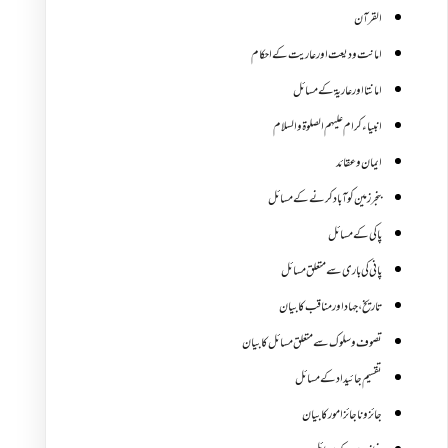
القرآن
امانت ودیعت اورعاریت کے احکام
امانتا اور عاریة کے مسائل
انبیاء کرام علیہم الصلوۃ والسلام
ایمان وعقائد
بنجر زمین کو آباد کرنے کے مسائل
پاکی کے مسائل
پانی کی باری سے متعلق مسائل
تاریخ،جہاد اور مناقب کا بیان
تصوف و سلوک سے متعلق مسائل کا بیان
تقسیم جائیداد کے مسائل
جائز و ناجائزامور کا بیان