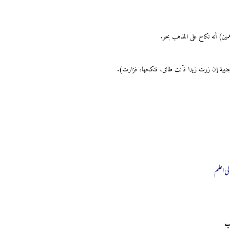
ن) أنه نكاح على المذهب بحر.
أجنبية إن زرت زيدا فأنت طالق، فنكحها، فزارت).
لی اعلم
حب