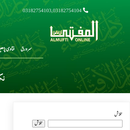
03182754103,03182754104
سرورق
فتاوی پڑھی
نک
تلاش
تلاش