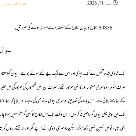
مئی 11, 2026
نکاح کا بیان
90336
نکاح کا بیان
نکاح کے منعقد ہونے اور نہ ہونے کی صورتیں
سوال
ایک شادی شدہ شخص نے ایک بیوی اور اس سے ایک بچے کے ہوتے ہوئے، بیوی کواعتماد می
صرف شوہر، دوسری منکوحہ اور قاضی موجود تھے۔ صرف ان تین شخصوں کی موجود گی میں بغیر 
کے سامنے بتائی ہے۔ اس بات کی تصدیق دوسری بیوی نے بھی کی ہے، اور بتایا کہ ہمارا نکا
تک میں اپنی پہلی بیوی کو راضی نہ کر لوں، اس وقت تک اس نکاح کا کسی کو علم نہیں ہونا چاہی
بھی بتایا، تو میں تمہیں نہیں رکھ سکتا۔ لیکن دوسری بیوی نے اپنے گھر اور رشتےداروں کو بتا