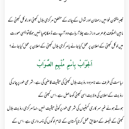
خیبرپختون خوا میں رمضان اورشوال کےچاندکے متعلق مرکزی ہلال کمیٹی اورلوکل کمیٹی کے
مابین اختلاف جوعرصہ درازسے چلاآرہاہےوہ آپ سے ڈھکاچھپانہیں ہوگاتوایسی صورت
میں لوکل کمیٹی کے اعلان پرعمل کیاجائے یامرکزی ہلال کمیٹی کے اعلان پرعمل کیاجائے؟
اَلجَوَابْ بِاسْمِ مُلْہِمِ الصَّوَابْ
ریاست کی طرف سے نامزدہ رؤیت ہلال کمیٹی کی حیثیت قاضی کی ہے،شرعی طورپرچاندکی
رؤیت کے اعلان کی ولایت اسی کمیٹی کوحاصل ہے،اس کمیٹی کے
ہوتےہوئےغیرسرکاری کمیٹیوں کی شرعی طورپرکوئی حیثیت نہیں،لہذامرکزی رؤیت ہلال
کمیٹی کے فیصلہ کے مطابق عمل کرناپاکستان كے تمام لوگوں کی ذمہ داری ہے ،اس کے