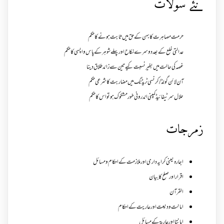
نئے سولات
حرمت مصاہرت کا بہن کے حق میں ثابت ہونے کا حکم
عدالتی خلع کے بعد دوسرے نکاح اور پہلے شوہر کے پاس واپسی کا حکم
غصہ کی حالت میں بغیر نسبت کیے تین سے زائد طلاق دینا
آن لائن گولڈ /کرنسی ٹریڈنگ میں مضاربت کا شرعی حکم
حلال سرٹیفائیڈ کمپنی اندرونی طور مشکوک ہو تو اس کا حکم
زمرجات
اجارہ یعنی کرایہ داری اور ملازمت کے احکام و مسائل
اقرار اور صلح کا بیان
القرآن
امانت ودیعت اورعاریت کے احکام
امانتا اور عاریة کے مسائل