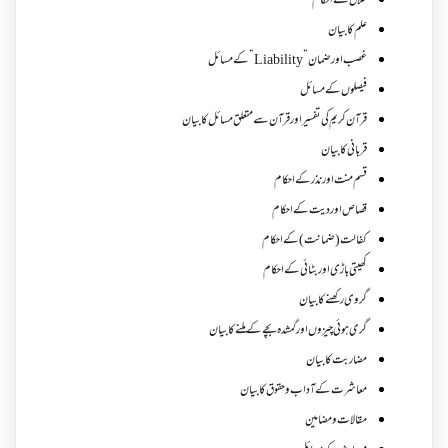
طلاق کے احکام
علم کا بیان
غصب اورضمان”Liability” کے مسائل
فیصلوں کے مسائل
قرآن کریم کی تفسیر اور قرآن سے متعلق مسائل کا بیان
قربانی کا بیان
قسم منت اور نذر کے احکام
قصاص اور دیت کے احکام
کفالت (ضمانت) کے احکام
کھیتی باڑی اور بٹائی کے احکام
گروی رکھنے کا بیان
گری ہوئی چیزوں اورگمشدہ بچے کے ملنے کا بیان
مضاربت کا بیان
معاشرت کے آداب و حقوق کا بیان
مقالات ومضامین