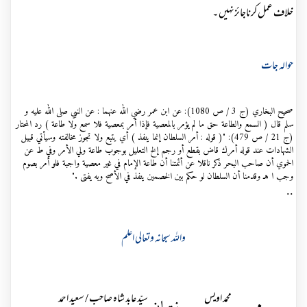
خلاف عمل کرناجائزنہیں ۔
حوالہ جات
صحيح البخاري (ج 3 / ص 1080): عن ابن عمر رضي الله عنهما : عن النبي صلى الله عليه و
سلم قال ( السمع والطاعة حق ما لم يؤمر بالمعصية فإذا أمر بمعصية فلا سمع ولا طاعة ) رد المحتار
(ج 21 / ص 479): "( قوله : أمر السلطان إنما ينفذ ) أي يتبع ولا تجوز مخالفته وسيأتي قبيل
الشهادات عند قوله أمرك قاض بقطع أو رجم إلخ التعليل بوجوب طاعة ولي الأمر وفي ط عن
الحموي أن صاحب البحر ذكر ناقلا عن أئمتنا أن طاعة الإمام في غير معصية واجبة فلو أمر بصوم
وجب ا هـ وقدمنا أن السلطان لو حكم بين الخصمين ينفذ في الأصح وبه يفتى ."
..
واللہ سبحانہ وتعالی اعلم
محمد اویس
سیّد عابد شاہ صاحب / سعید احمد