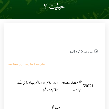
حیثیت ؟
جولائی 15, 2017
حکومت امارت اور سیاست
حکومت امارت اور
دارالاسلام اور دار الحرب اور ذمی کے
59021
سیاست
احکام و مسائل
سوال