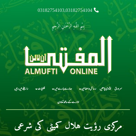
03182754103,03182754104
بِسْمِ اللَّـهِ الرَّحْمَـٰنِ الرَّحِيمِ
سرورق
فتاوی پڑھیں
رسائل و مضامین
ہمارے بارے میں
فلکیات
رابطے میں رہیں
ادارے کے ساتھ تعاون
مرکزی رؤیت ہلال کمیٹی کی شرعی