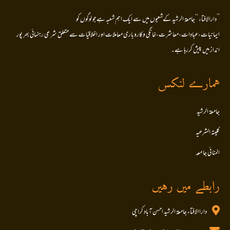
’’دارالافتاء ‘‘جامعۃ الرشید کےشعبوں میں سے ایک اہم شعبہ ہے جو لوگوں کو
ایمانیات،عبادات،معاشرت،خانگی وکاروباری معاملات اور اخلاقیات سے متعلق شرعی رہنمائی بھر پور
انداز میں پیش کررہا ہے۔
ہمارے لنکس
جامعۃ الرشید
کلیتہ الشرعیہ
المنا ئی جا معہ
رابطے میں رہیں
داراالافتاء جامعۃ الرشید احسن آباد کراچی