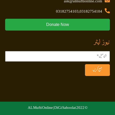
ask@almuftionline.com
03182754103,03182754104
Donate Now
نیوز لیٹر
جمع کریں
DiGi Sahoolat
© 2022 AL Mufti Online |