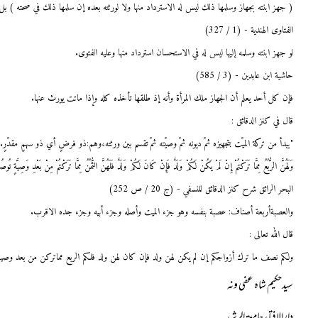
( جهز ابنته بجهاز وسلمها ذلك ليس له الاسترداد منها ولا لورثته بعده إن سلمها ذلك في صحته ) ب
الفتاوى الهندية - (1 / 327)
لو جهز ابنته وسلمه إليها ليس له في الاستحسان استرداد منها وعليه الفتوى.
حاشية ابن عابدين - (3 / 585)
فإن كل أحد يعلم أن الجهاز ملك المرأة وأنه إذ طلقها تأخذه كله وإذا ماتت يورث عنها.
قال في كنز الدقائق :
"يبدأ من تركة الميّت بتجهيزه ثمّ ديونه ثمّ وصيّته ثمّ تقسم بين ورثته،وهم:ذو فرضٍ أي ذو سهمٍ مقدّرٍ..." (ص:696, المك
وَلَهُنَّ الرُّبُعُ مِمَّا تَرَكْتُمْ إِنْ لَمْ يَكُنْ لَكُمْ وَلَدٌ فَإِنْ كَانَ لَكُمْ وَلَدٌ فَلَهُنَّ الثُّمُنُ مِمَّا تَرَكْتُمْ مِنْ بَعْدِ وَصِيَّةٍ تُ
البحر الرائق شرح كنز الدقائق للنسفي - (ج 20 / ص 252)
والعصبةأربعة أصناف: عصبة بنفسه وهو جزء الميت وأصله وجزء أبيه وجزء جده الاقرب.
قال اللہ تعالی
:
ولكم نصف ما ترك أزواجكم إن لم يكن لهن ولد فإن كان لهن ولد فلكم الربع مماتركن من بعد وصية 
سیدحکیم شاہ عفی ونہ