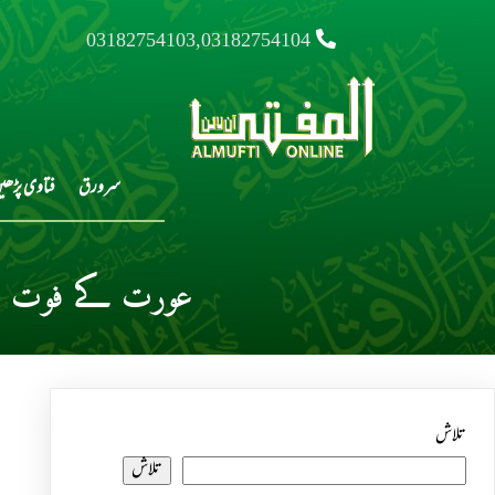
03182754103,03182754104
سرورق
فتاوی پڑھی
عورت کے فوت ہو
تلاش
تلاش