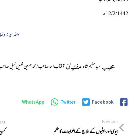
دارالافتاء جامعة الرشید
12/2/1442ھ
واللہ سبحانہ وتعا
مجیب
مفتیان
سید حکیم شاہ
آفتاب احمد صاحب / محمد حسین خلیل خیل صاحب
WhatsApp
Twitter
Facebook
Previous
ext
بیوی اور بیٹیوں کے علاج کے اخراجات کا حکم
کسی 