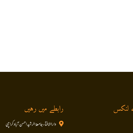
 لنکس
رابطے میں رہیں
داراالافتاء جامعۃ الرشید احسن آباد کراچی