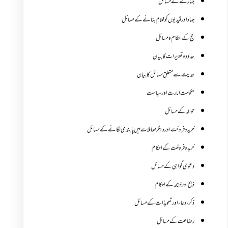
جنازے کےمسائل
جہاد اور قیدیوں کو غلام بنانے کے مسائل
حج کے احکام ومسائل
حدود و تعزیرات کا بیان
حدیث سے متعلق مسائل کا بیان
حکومت امارت اور سیاست
حوالہ کے مسائل
خرید و فروخت اور دیگر معاملات میں پابندی لگانے کے مسائل
خرید و فروخت کے احکام
دعوی گواہی کے مسائل
ذبح اور ذبیحہ کے احکام
ذکر،دعاء اور تعویذات کے مسائل
رضاعت کے مسائل