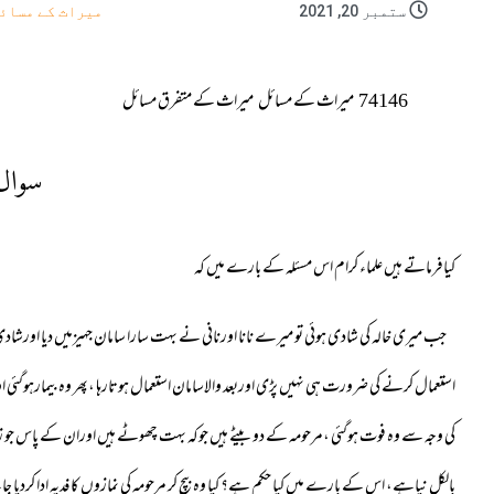
ستمبر 20, 2021
میراث کے مسائ
74146
میراث کے مسائل
میراث کے متفرق مسائل
سوال
کیافرماتے ہیں علماء کرام اس مسئلہ کے بارے میں کہ
جب میری خالہ کی شادی ہوئی تو میرے نانا اورنانی نے بہت سارا سامان جہیزمیں دیا اورشادی کے
استعمال کرنے کی ضرورت ہی نہیں پڑی اوربعد والاسامان استعمال ہوتارہا ،پھر وہ بیمارہوگئ
کی وجہ سے وہ فوت ہوگئی ،مرحومہ کے دو بیٹے ہیں جوکہ بہت چھوٹے ہیں اوران کے پاس جو زیور
بالکل نیاہے، اس کے بارے میں کیا حکم ہے؟ کیا وہ بیچ کر مرحومہ کی نمازوں کا فدیہ ادا کرد