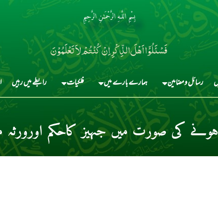
بِسْمِ اللَّـهِ الرَّحْمَـٰنِ الرَّحِيمِ
فَسْئَلُوْٓا اَہْلَ الذِّکْرِ اِنْ کُنْتُمْ لاَ تَعْلَمُوْنَ
ں
رسائل و مضامین
ہمارے بارے میں
فلکیات
رابطے میں رہیں
ا
نے کی صورت میں جہیز کاحکم اورورثہ می