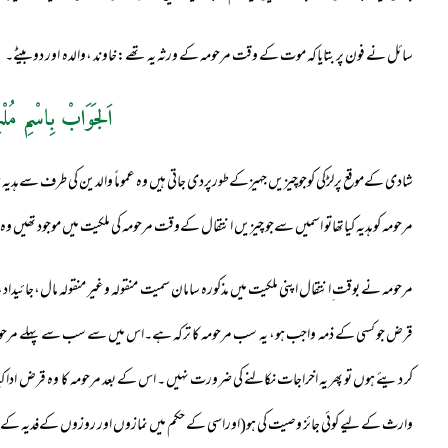
سائل نے فون پر بتایاکہ موت کے وقت مرحومہ کے ورثہ یہ تھے:خاوند ،والدہ اور دوبیٹے۔
اَلجَوَابْ بِاسْمِ مُلْ
شادی کےموقع پرلڑکی کوجوچیزیں جہیزکےطورپردی جاتی ہیں وہ عموماً والدین کی طرف سےہدیہ 
مرحومہ کوہدیہ کیاتھاتو اسمیں سےجو چیزیں انتقال کےوقت مرحومہ کی ملکیت میں موجود تھیں وہ 
مرحومہ نے بوقت ِانتقال اپنی ملکیت میں مذکورہ سامان سمیت منقولہ وغیر منقولہ مال،جائیداد،سو
قرض جو کسی کے ذمہ واجب ہو، يہ سب مرحومہ کا ترکہ ہے۔اس میں سے سب سے پہلے مرحومہ ک
کر دیئے ہوں تو پھر یہ اخراجات نکالنے کی ضرورت نہیں ۔ اس کے بعد مرحومہ کا وہ قرض ادا 
وارث کے لیے کوئی جائز وصیت کی ہو(اوراسی کے حکم میں نمازوں اور روزوں کےفدیہ کے لی