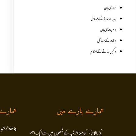
نماز کا بیان
ہبہ اور صدقہ کے مسائل
وصیت کا بیان
وقف کے مسائل
وکیل بنانے کے احکام
ہمارے بارے میں
ہمارے
جامعۃ الرشید
’’دارالافتاء ‘‘جامعۃ الرشید کےشعبوں میں سے ایک اہم