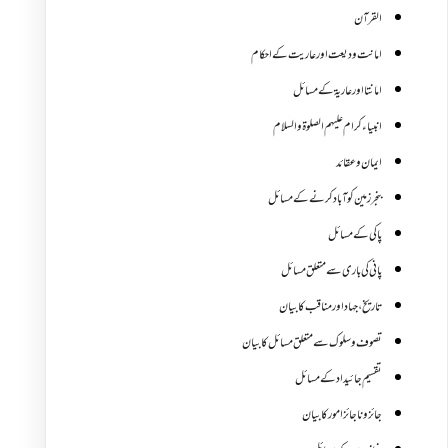
القرآن
امانت ودیعت اورعاریت کے احکام
امانتا اور عاریة کے مسائل
انبیاء کرام علیہم الصلوۃ والسلام
ایمان وعقائد
بنجر زمین کو آباد کرنے کے مسائل
پاکی کے مسائل
پانی کی باری سے متعلق مسائل
تاریخ،جہاد اور مناقب کا بیان
تصوف و سلوک سے متعلق مسائل کا بیان
تقسیم جائیداد کے مسائل
جائز و ناجائزامور کا بیان