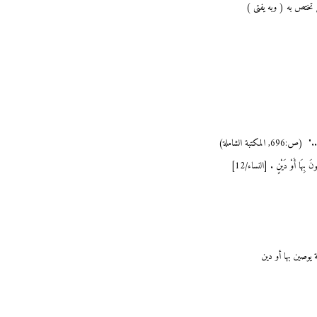
ل تختص به ( وبه يفتى )
تبة الشاملة)
وصُونَ بِهَا أَوْ دَيْنٍ . [النساء/12]
يوصين بها أو دين