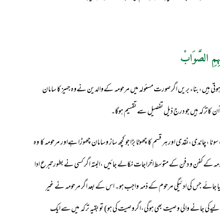
ہِمِ الصَّوَابْ
ہوتی ہیں،بناء بریں اگرصورت مسئولہ میں مرحومہ کےوالدین نےوہ جہیز کا سامان
اُن کاترکہ ہیں جو درج ذیل تفصیل سے تقسیم ہوگا۔
نا ،چاندی،نقدی اور ہر قسم کا چھوٹا بڑا جو کچھ ساز وسامان چھوڑا ہےاور مرحومہ کا وہ
ے کفن و دفن کے متوسط اخراجات نکالے جائیں ،البتہ اگر کسی نے بطور تبرع ادا
کیا جائے جس کی ادئیگی مرحوم کے ذمہ واجب ہو۔ اس کے بعد اگر مرحومہ نے غیرِ
ےکی جانے والی وصیت بھی ہوگی،اگروصیت کی ہو) تو بقیہ ترکہ میں سے ایک