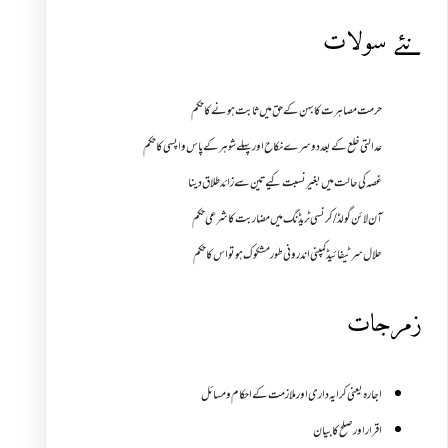
نئے سولات
حرمت مصاہرت کا بہن کے حق میں ثابت ہونے کا حکم
عدالتی خلع کے بعد دوسرے نکاح اور پہلے شوہر کے پاس واپسی کا حکم
غصہ کی حالت میں بغیر نسبت کیے تین سے زائد طلاق دینا
آن لائن گولڈ /کرنسی ٹریڈنگ میں مضاربت کا شرعی حکم
حلال سرٹیفائیڈ کمپنی اندرونی طور مشکوک ہو تو اس کا حکم
زمرجات
اجارہ یعنی کرایہ داری اور ملازمت کے احکام و مسائل
اقرار اور صلح کا بیان