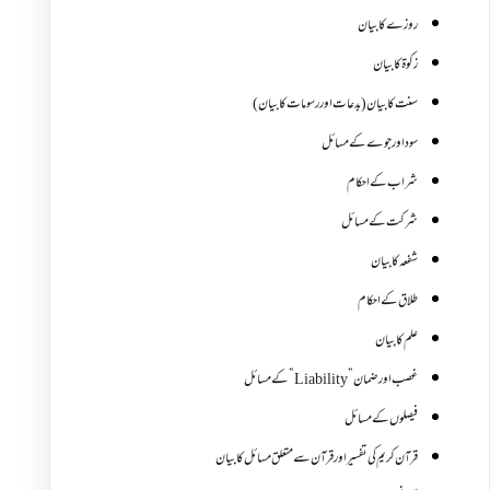
روزے کا بیان
زکوة کابیان
سنت کا بیان (بدعات اور رسومات کا بیان)
سود اور جوے کے مسائل
شراب کے احکام
شرکت کے مسائل
شفعہ کا بیان
طلاق کے احکام
علم کا بیان
غصب اورضمان”Liability” کے مسائل
فیصلوں کے مسائل
قرآن کریم کی تفسیر اور قرآن سے متعلق مسائل کا بیان