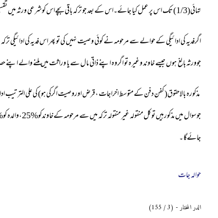
تہائی(
1/3
) تک اس پر عمل کیا جائے۔اس کے بعد جو ترکہ باقی بچےاس کوشرعی ورثہ میں تقسی
اگرفدیہ کی ادائیگی کے حوالے سے مرحومہ نے کوئی وصیت نہیں کی تو پھر اس فدیہ کی ادائیگی تر
جوورثہ بالغ ہوں جیسے خاوند وغیرہ تو اگروہ اپنے ذاتی مال سے یا وراثت میں ملنے والے اپنے حصہ 
مذکورہ بالاحقوق( کفن دفن کے متوسط اخراجات ،قرض اوروصیت اگرکی ہو) کی علی الترتیب ا
جوسوال میں مذکورہیں توکل منقولہ غیر منقولہ ترکہ میں سے مرحومہ کےخاوندکو
25%
،والدہ کو
%
جائےگا ۔
حوالہ جات
الدر المختار - (3 / 155)