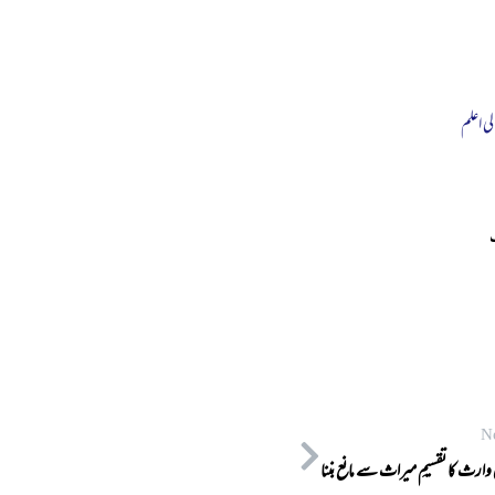
لی اعلم
N
وارث کا تقسیمِ میراث سے مانع بننا