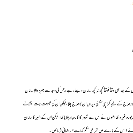
ل
 بعد بھی وقتاً فوقتاً کچھ نہ کچھ سامان دیتے رہے،جس کی وجہ سے جہیز والا سامان
ی اورعلاج کے لیے کراچی آگئی،یہاں ان کا علاج چلا،لیکن ان کی طبیعت بہت بگڑنے
وغیرہ تھا انہوں نے اس سے شوہر کا کاروبارچلایاتھا ،لیکن ان کے جہیز کا سامان
یا جائے؟ اس کے بارے میں شرعی حکم کیا ہے؟ رہنمائی فرمائیں ۔