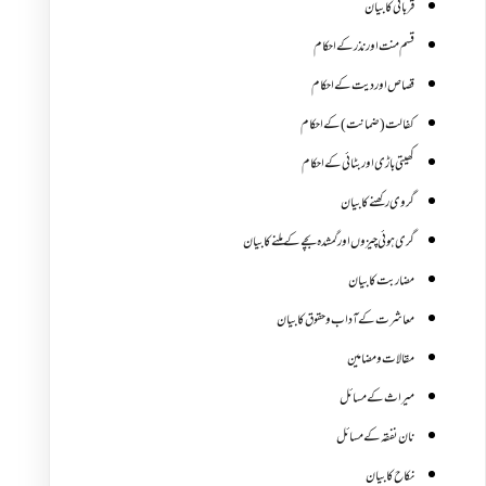
قربانی کا بیان
قسم منت اور نذر کے احکام
قصاص اور دیت کے احکام
کفالت (ضمانت) کے احکام
کھیتی باڑی اور بٹائی کے احکام
گروی رکھنے کا بیان
گری ہوئی چیزوں اورگمشدہ بچے کے ملنے کا بیان
مضاربت کا بیان
معاشرت کے آداب و حقوق کا بیان
مقالات ومضامین
میراث کے مسائل
نان نفقہ کے مسائل
نکاح کا بیان