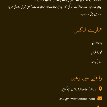
’’دارالافتاء ‘‘جامعۃ الرشید کےشعبوں میں سے ایک اہم شعبہ ہے جو لوگوں کو
ایمانیات،عبادات،معاشرت،خانگی وکاروباری معاملات اور اخلاقیات سے متعلق شرعی رہنمائی بھر پور
انداز میں پیش کررہا ہے۔
ہمارے لنکس
جامعۃ الرشید
کلیتہ الشرعیہ
المنا ئی جا معہ
رابطے میں رہیں
داراالافتاء جامعۃ الرشید احسن آباد کراچی
ask@almuftionline.com