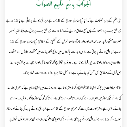
اَلجَوَابْ بِاسْمِ مُلْہِمِ الصَّوَابْ
اہل علم کے ہاں اختلاف ہے کہ آیا صبح صادق سورج کے 18 درجے زیر افق ہونے پر ہوتی ہے یا 15 درجے
زیر افق ہونے پر؟ جمہور کے ہاں صبح صادق سورج کے 18 درجے زیر افق ہونے پر ہوتی ہے جبکہ فقیہ العصر
حضرت مفتی رشید احمد رحمہ اللہ اور دار الافتاء جامعۃ الرشید کے تحقیق کے مطابق صبح صادق سورج کے 15
درجے زیر افق ہونے پر ہوتی ہے، اس وجہ سے پاکستان میں رائج نقشہ جات میں ؐمختلف علاقوں اور مختلف
اوقات میں دونوں اوقات میں فرق ہوتا ہے۔ دونوں اقوال چونکہ قوی دلائل اور مشاہدات پر مبنی ہیں، لہذا
جس قول کے مطابق بھی عمل کیا جائے چاہےوہ عمل نمازہو یا روزہ ،وہ درست شمار ہوگا۔
تا ہم عبادات میں چونکہ احتیاط کا پہلو اختیار کرنا بہتر ہوتا ہے اور روزے میں احتیاط یہی ہے کہ سحری جلد بند
کی جائے جبکہ نماز میں احتیاط یہ ہے کہ وہ ذرا تاخیر سے پڑھی جائے تا کہ فجر کی نماز بلاشک وشبہ درست ہو
جائے۔ اس لیے بہتر صورت یہی ہے کہ سحری سورج کے 18 درجے زیر افق ہونے پر بند کی جائے اور نماز
سورج کے 15 درجے زیر افق ہونے پر پڑھی جائے ،تاکہ احتیاطی پہلو کی رعایت بھی ہو اور دونوں اقوال پر