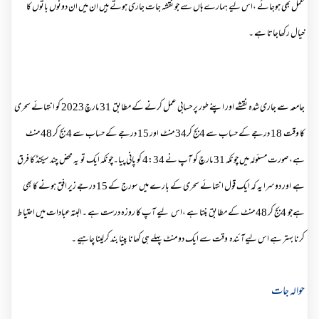
عمل بھی ہوجائے ،اس لیے ہمارے ہاں سے جو نقشہ جات جاری ہوتے ہیں ان میں ان دونوں باتوں کا
خیال رکھاجاتا ہے ۔
جامعہ سے جاری شدہ نقشے اور اپنے طور پر حسابی عمل کرنے کے مطابق 31 مارچ 2023 کو انتہائے سحری
کا وقت 18 درجے کے حساب سے 4بج کر34 منٹ اور 15 درجے کے حساب سے 4 بج کر 48 منٹ
ہے، صورت مسئولہ میں چونکہ 31 مارچ کو آپ نے 4:34 کو پانی پیا۔چونکہ ایک تو یہ محض چند سیکنڈ کا فرق
ہے اور دوسرا یہ کہ ایک قول انتہائے سحری کے بارے میں سورج کے 15 درجے زیر افق ہونے کا بھی
ہےجو 4بج کر 48 منٹ کے مطابق بنتا ہے ،اس لیے آپ کا روزہ درست ہے ۔البتہ عبادات میں احتیا ط
کرنا بہتر ہے اس لیےآئندہ وقت سے ایک دو منٹ پہلے ہی کھانا پینا بند کرلینا چاہیے ۔
حوالہ جات