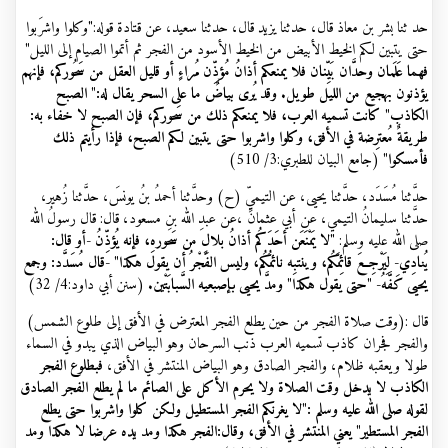
حد ثنا بشر بن معاذ قال، حدثنا يزيد قال، حدثنا سعيد، عن قتادة قوله:"وكلوا واشرَبوا
حتى يتبين لكم الخيط الأبيض من الخيط الأسود من الفجر ثم أتموا الصيام إلى الليل
"
فهما عَلَمان وحدَّان بَيِّنان فلا يمنعكم أذانُ مُؤذِّن مُراءٍ أو قليل العقل من سَحُوركم، فإنهم
يؤذنون بهجيع من الليل طويل. وقد يُرى بياضٌ ما على السحر يقال له:" الصبح
الكاذب" كانت تسميه العرب، فلا يمنعكم ذلك من سَحوركم، فإن الصبح لا خفاء به:
طريقةٌ مُعترِضة في الأفق، وكلوا واشربوا حتى يتبين لكم الصبح، فإذا رأيتم ذلك
فأمسكوا"
(جامع البيان للطبري:3/ 510)
حدَّثنا مُسَدَد، حدَّثنا يحيى، عن التيميِّ (ح) وحدَّثنا أحمدُ بنُ يونسَ، حدَّثنا زُهير،
حدَّثنا سليمانُ التيمي، عن أبي عثمانَ ،عن عبدِ الله بنِ مسعود، قال: قال رسولُ الله
صلى الله عليه وسلم: "
لا يَمْنَعَن أحَدَكُم أذانُ بلالٍ من سَحورهِ، فإنه يُؤذِّنُ -أو قال:
يُنادِي- لِيَرْجِعَ قائِمَكُم، وينتبِه نائمُكُم، وليس الفَجْرُ أن يقول هكذا" -قال مُسَدَّد: وجمع
يحيى كَفَّهُ- "حتى يقول هكذا" ومدَّ يحيى بإصبعيه السَّبابَتْين.
(سنن أبي داود:4/ 32)
قال :(وقت صلاة الفجر من حين يطلع الفجر المعترض في الأفق إلى طلوع الشمس)
والفجر فجران كاذب تسميه العرب ذنب السرحان وهو البياض الذي يبدو في السماء
طولا ويعقبه ظلام، والفجر الصادق وهو البياض المنتشر في الأفق،
فبطلوع الفجر
الكاذب لا يدخل وقت الصلاة ولا يحرم الأكل على الصائم ما لم يطلع الفجر الصادق
لقوله صلى الله عليه وسلم :"لا يغرنكم الفجر المستطيل ولكن كلوا واشربوا حتى يطلع
الفجر المستطير" يعني المنتشر في الأفق، وقال:الفجر هكذا ومد يده عرضا لا هكذا ومد