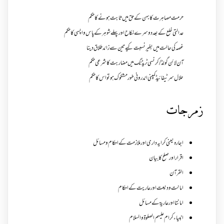
حرمت مصاہرت کا بہن کے حق میں ثابت ہونے کا حکم
عدالتی خلع کے بعد دوسرے نکاح اور پہلے شوہر کے پاس واپسی کا حکم
غصہ کی حالت میں بغیر نسبت کیے تین سے زائد طلاق دینا
آن لائن گولڈ /کرنسی ٹریڈنگ میں مضاربت کا شرعی حکم
حلال سرٹیفائیڈ کمپنی اندرونی طور مشکوک ہو تو اس کا حکم
زمرجات
اجارہ یعنی کرایہ داری اور ملازمت کے احکام و مسائل
اقرار اور صلح کا بیان
القرآن
امانت ودیعت اورعاریت کے احکام
امانتا اور عاریة کے مسائل
انبیاء کرام علیہم الصلوۃ والسلام