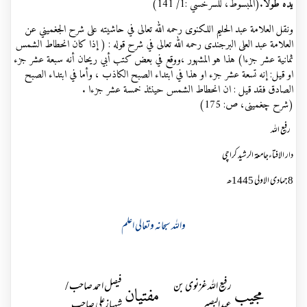
يده طولا
.(المبسوط، للسرخسي :1/ 141)
ونقل العلامة عبد الحليم اللكنوى رحمه الله تعالى في حاشيته على شرح الجغميني عن
العلامة عبد العلى البرجندى رحمه الله تعالى في شرح قوله : ( إذا كان انحطاط الشمس
ثمانية عشر جزءا) هذا هو المشهور ،ووقع في بعض كتب أبي ريحان أنه سبعة عشر جزء
او قيل: إنه تسعة عشر جزء او هذا في ابتداء الصبح الكاذب ، وأما في ابتداء الصبح
الصادق فقد قيل : ان انحطاط الشمس حينئذ خمسة عشر جزءا .
(شرح چغمینی، ص: 175)
رفیع اللہ
دار الافتاءجامعۃ الرشید کراچی
8جمادی الاولی 1445ھ
واللہ سبحانہ وتعالی اعلم
رفیع اللہ غزنوی بن
فیصل احمد صاحب /
مجیب
مفتیان
عبدالبصیر
شہبازعلی صاحب