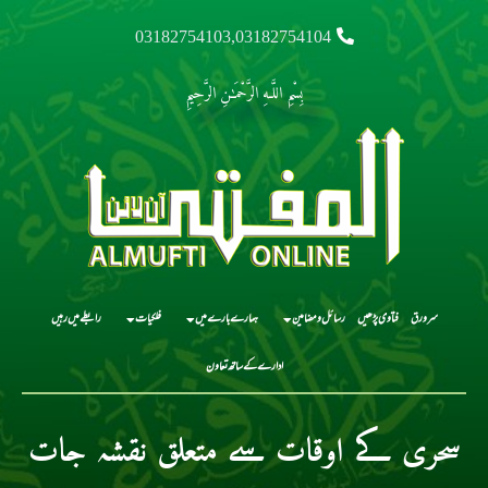
03182754103,03182754104
بِسْمِ اللَّـهِ الرَّحْمَـٰنِ الرَّحِيمِ
سرورق
فتاوی پڑھیں
رسائل و مضامین
ہمارے بارے میں
فلکیات
رابطے میں رہیں
ادارے کے ساتھ تعاون
سحری کے اوقات سے متعلق نقشہ جات