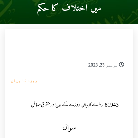
میں اختلاف کا حکم
نومبر 23, 2023
روزے کا بیان
81943
روزے کا بیان
روزے کے جدید اور متفرق مسائل
سوال