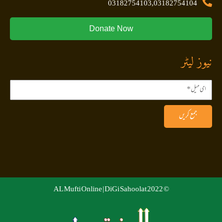
03182754103,03182754104
Donate Now
نیوز لیٹر
جمع کریں
DiGi Sahoolat
© 2022 AL Mufti Online |