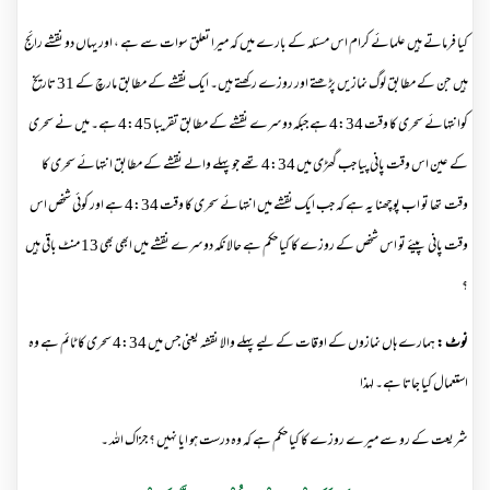
کیا فرماتے ہیں علمائے کرام اس مسئلہ کے بارے میں کہ میرا تعلق سوات سے ہے ، اور یہاں دو نقشے رائج
ہیں جن کے مطابق لوگ نمازیں پڑھتے اور روزے رکھتے ہیں۔ ایک نقشے کے مطابق مارچ کے 31 تاریخ
کوانتہائے سحری کا وقت 4:34 ہے جبکہ دوسرے نقشے کے مطابق تقریبا 4:45 ہے۔ میں نے سحری
کے عین اس وقت پانی پیا جب گھڑی میں 4:34 تھے جو پہلے والے نقشے کے مطابق انتہائے سحری کا
وقت تھا تو اب پوچھنا یہ ہے کہ جب ایک نقشے میں انتہائے سحری کا وقت 4:34 ہے اور کوئی شخص اس
وقت پانی پیئے تو اس شخص کے روزے کا کیا حکم ہے حالانکہ دوسرے نقشے میں ابھی بھی 13 منٹ باقی ہیں
؟
نوٹ :
ہمارے ہاں نمازوں کے اوقات کے لیے پہلے والا نقشہ یعنی جس میں 4:34 سحری کا ٹائم ہے وہ
استعمال کیا جاتا ہے۔ لہذا
شریعت کے رو سے میرے روزے کا کیا حکم ہے کہ وہ درست ہو ایا نہیں ؟ جزاک اللہ ۔