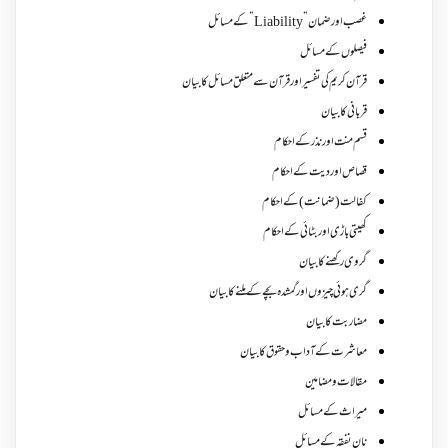
غصب اورضمان”Liability” کے مسائل
فیصلوں کے مسائل
قرآن کریم کی تفسیر اور قرآن سے متعلق مسائل کا بیان
قربانی کا بیان
قسم منت اور نذر کے احکام
قصاص اور دیت کے احکام
کفالت (ضمانت) کے احکام
کھیتی باڑی اور بٹائی کے احکام
گروی رکھنے کا بیان
گری ہوئی چیزوں اورگمشدہ بچے کے ملنے کا بیان
مضاربت کا بیان
معاشرت کے آداب و حقوق کا بیان
مقالات ومضامین
میراث کے مسائل
نان نفقہ کے مسائل