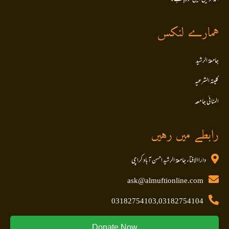
ہمارے لنکس
جامعۃ الرشید
کلیتہ الشرعیہ
المنا ئی جا معہ
رابطے میں رہیں
داراالافتاء جامعۃ الرشید احسن آباد کراچی
ask@almuftionline.com
03182754103,03182754104
Donate Now