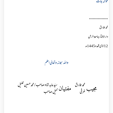
حوالہ جات
...............
محمد طارق
دارالافتاءجامعۃالرشید
12
/
ذی قعدہ1445ھ
واللہ سبحانہ وتعالی اعلم
محمد طارق
سیّد عابد شاہ صاحب / محمد حسین خلیل
مجیب
مفتیان
غرفی
خیل صاحب