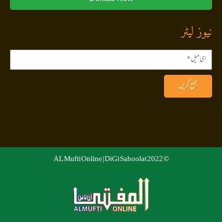
نیوز لیٹر
جمع کریں
DiGi Sahoolat
© 2022 AL Mufti Online |