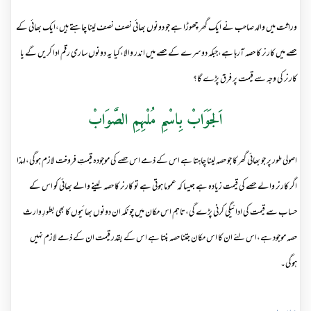
وراثت میں والد صاحب نے ایک گھر چھوڑا ہے جو دونوں بھائی نصف نصف لینا چاہتے ہیں،ایک بھائی کے
حصے میں کارنر کا حصہ آرہا ہے،جبکہ دوسرے کے حصے میں اندر والا،کیا یہ دونوں ساری رقم ادا کریں گے یا
کارنر کی وجہ سے قیمت پر فرق پڑے گا؟
اَلجَوَابْ بِاسْمِ مُلْہِمِ الصَّوَابْ
اصولی طور پر جو بھائی گھر کا جو حصہ لینا چاہتا ہے اس کے ذمے اس حصے کی موجودہ قیمتِ فروخت لازم ہوگی،لہذا
اگر کارنر والے حصے کی قیمت زیادہ ہے جیسا کہ عموما ہوتی ہے تو کارنر کا حصہ لینے والے بھائی کو اس کے
حساب سے قیمت کی ادائیگی کرنی پڑے گی،تاہم اس مکان میں چونکہ ان دونوں بھائیوں کا بھی بطورِ وارث
حصہ موجود ہے،اس لئے ان کا اس مکان جتنا حصہ بنتا ہے اس کے بقدر قیمت ان کے ذمے لازم نہیں
ہوگی۔