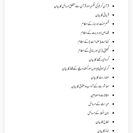
قرآن کریم کی تفسیر اور قرآن سے متعلق مسائل کا بیان
قربانی کا بیان
قسم منت اور نذر کے احکام
قصاص اور دیت کے احکام
کفالت (ضمانت) کے احکام
کھیتی باڑی اور بٹائی کے احکام
گروی رکھنے کا بیان
گری ہوئی چیزوں اورگمشدہ بچے کے ملنے کا بیان
مضاربت کا بیان
معاشرت کے آداب و حقوق کا بیان
مقالات ومضامین
میراث کے مسائل
نان نفقہ کے مسائل
نکاح کا بیان
نماز کا بیان