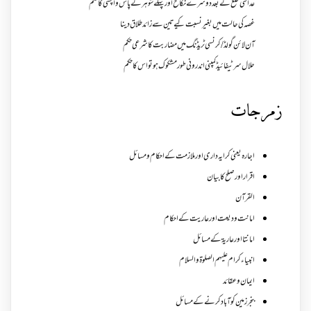
عدالتی خلع کے بعد دوسرے نکاح اور پہلے شوہر کے پاس واپسی کا حکم
غصہ کی حالت میں بغیر نسبت کیے تین سے زائد طلاق دینا
آن لائن گولڈ /کرنسی ٹریڈنگ میں مضاربت کا شرعی حکم
حلال سرٹیفائیڈ کمپنی اندرونی طور مشکوک ہو تو اس کا حکم
زمرجات
اجارہ یعنی کرایہ داری اور ملازمت کے احکام و مسائل
اقرار اور صلح کا بیان
القرآن
امانت ودیعت اورعاریت کے احکام
امانتا اور عاریة کے مسائل
انبیاء کرام علیہم الصلوۃ والسلام
ایمان وعقائد
بنجر زمین کو آباد کرنے کے مسائل