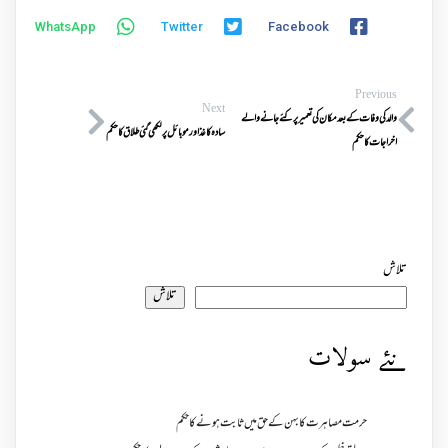
WhatsApp
Twitter
Facebook
Previous
Next
والد کی وفات کے بعد مکان کی تعمیر پر کئے جانے والے
سادہ کاغذ اور موبائل پر لکھی گئی طلاق کا حکم
اخراجات کا حکم
تلاش
تلاش
نئے سولات
حرمت مصاہرت کا بہن کے حق میں ثابت ہونے کا حکم