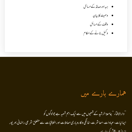
ہبہ اور صدقہ کے مسائل
وصیت کا بیان
وقف کے مسائل
وکیل بنانے کے احکام
ہمارے بارے میں
’’دارالافتاء ‘‘جامعۃ الرشید کےشعبوں میں سے ایک اہم شعبہ ہے جو لوگوں کو
ایمانیات،عبادات،معاشرت،خانگی وکاروباری معاملات اور اخلاقیات سے متعلق شرعی رہنمائی بھر پور
انداز میں پیش کررہا ہے۔