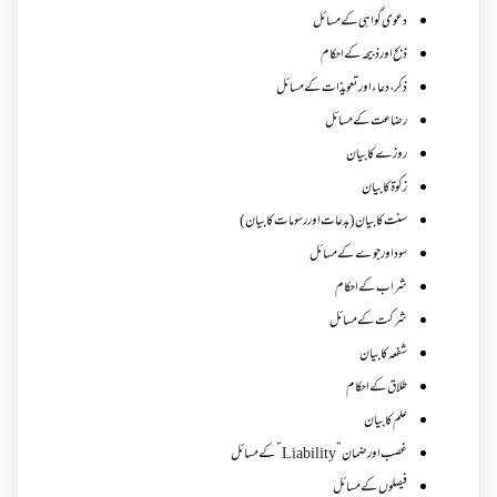
دعوی گواہی کے مسائل
ذبح اور ذبیحہ کے احکام
ذکر،دعاء اور تعویذات کے مسائل
رضاعت کے مسائل
روزے کا بیان
زکوة کابیان
سنت کا بیان (بدعات اور رسومات کا بیان)
سود اور جوے کے مسائل
شراب کے احکام
شرکت کے مسائل
شفعہ کا بیان
طلاق کے احکام
علم کا بیان
غصب اورضمان”Liability” کے مسائل
فیصلوں کے مسائل