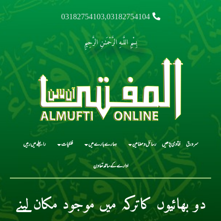
03182754103,03182754104
بِسْمِ اللَّـهِ الرَّحْمَـٰنِ الرَّحِيمِ
سرورق
فتاوی پڑھیں
رسائل و مضامین
ہمارے بارے میں
فلکیات
رابطے میں رہیں
ادارے کے ساتھ تعاون
دو بھائیوں کاترکہ میں موجود مکان لینے