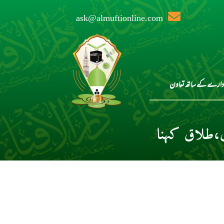
ask@almuftionline.com
دارے کے ساتھ تعاون
،طلاق کہنا