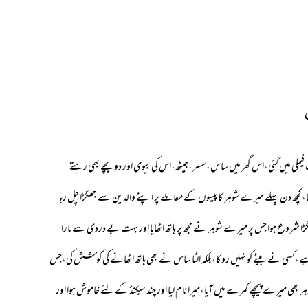
لی میں گئی،اس گھر میں ساس،سسر،جیٹھ،اس کی بیوی اور دو بچے بھی رہتے
تا،کچھ دن پہلے میرے شوہر کا پیسوں کے معاملے پر اپنے والدین سے جھگڑا چل رہا
ڑا شروع ہوا جس پر میرے شوہر نے مجھ پر ہاتھ اٹھایا اور بہت بے دردی سے مارا
ے،کسی نے بیٹے کو نہیں روکا،بلکہ الٹا ساس نے بھی ہاتھ اٹھانے کی کوشش کی،جس
ہر بھی میرے پیچھے کمرے میں آیا،میرا نام لیا اور چند سیکنڈ کے لئے خاموش ہوا اور