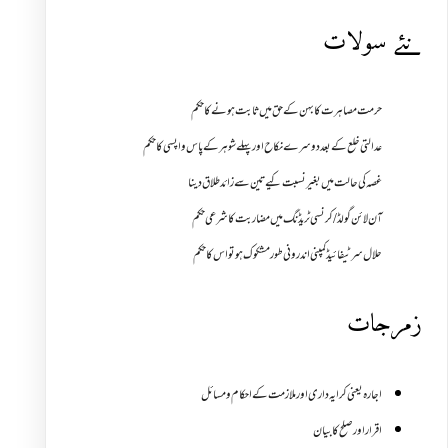
نئے سولات
حرمت مصاہرت کا بہن کے حق میں ثابت ہونے کا حکم
عدالتی خلع کے بعد دوسرے نکاح اور پہلے شوہر کے پاس واپسی کا حکم
غصہ کی حالت میں بغیر نسبت کیے تین سے زائد طلاق دینا
آن لائن گولڈ /کرنسی ٹریڈنگ میں مضاربت کا شرعی حکم
حلال سرٹیفائیڈ کمپنی اندرونی طور مشکوک ہو تو اس کا حکم
زمرجات
اجارہ یعنی کرایہ داری اور ملازمت کے احکام و مسائل
اقرار اور صلح کا بیان