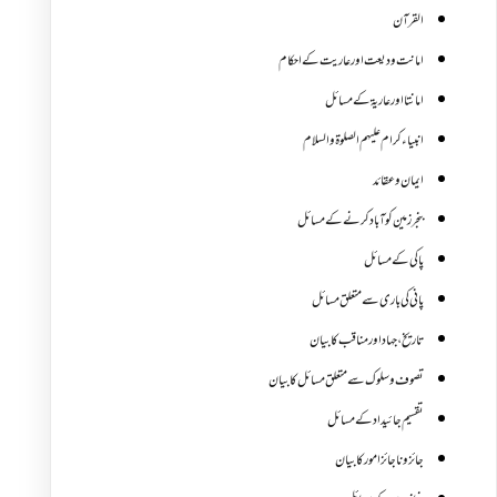
القرآن
امانت ودیعت اورعاریت کے احکام
امانتا اور عاریة کے مسائل
انبیاء کرام علیہم الصلوۃ والسلام
ایمان وعقائد
بنجر زمین کو آباد کرنے کے مسائل
پاکی کے مسائل
پانی کی باری سے متعلق مسائل
تاریخ،جہاد اور مناقب کا بیان
تصوف و سلوک سے متعلق مسائل کا بیان
تقسیم جائیداد کے مسائل
جائز و ناجائزامور کا بیان