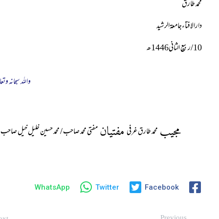
محمد طارق
دارالافتاءجامعۃالرشید
10
/
ربیع الثانی1446ھ
واللہ سبحانہ وتعا
مجیب
مفتیان
محمد طارق غرفی
مفتی محمد صاحب / محمد حسین خلیل خیل صاحب
WhatsApp
Twitter
Facebook
Previous