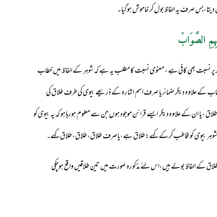
 دیتا،بس صرف یہ الفاظ بول کر خاموش ہوگیا۔
ہِمِ الصَّوَابْ
ر نسبت بھی کافی ہے ، معنوی نسبت کا مطلب یہ ہے کہ شوہر کے الفاظ میں خطاب
خطاب کے علاوہ دیگر ضمائر یا صرف اسم اشارہ کے ذریعے بیوی کی طرف طلاق کی
اق ،یا ان کے علاوہ دیگر ایسے قرائن موجود ہوں جن سے معلوم ہورہا ہو کہ یہ بیوی کو
وہر بیوی کو مخاطب کرکے کہے
:
طلاق ہے،یاصرف طلاق،طلاق،طلاق کہے۔
لاق کے الفاظ بولے ہیں،اس لئے مذکورہ صورت میں تین طلاقیں واقع ہوچکی