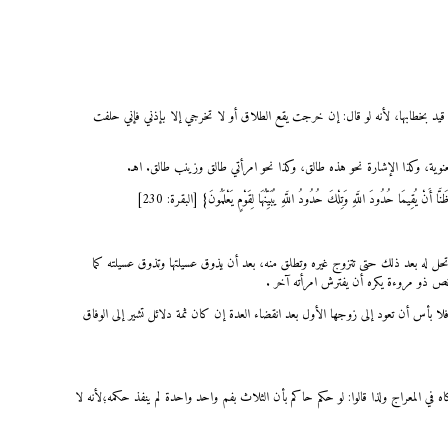
قيد بخطابها، لأنه لو قال: إن خرجت يقع الطلاق أو لا تخرجي إلا بإذني فإني حلفت
عنوية، وكذا الإشارة نحو هذه طالق، وكذا نحو امرأتي طالق وزينب طالق. اهـ.
َا أَنْ يُقِيمَا حُدُودَ اللَّهِ وَتِلْكَ حُدُودُ اللَّهِ يُبَيِّنُهَا لِقَوْمٍ يَعْلَمُونَ} [البقرة: 230]
ل له بعد ذلك حتى تتزوج غيره وتطلق منه، بعد أن يذوق عسيلتها وتذوق عسيلته كما
ص ذو مروءة يكره أن يفترش امرأته آخر .
ا بأس أن تعود إلى زوجها الأول بعد انقضاء العدة إن كان ثمة دلائل تشير إلى الوفاق
ه في المعراج ولذا قالوا: لو حكم حاكم بأن الثلاث بفم واحد واحدة لم ينفذ حكمه؛لأنه لا