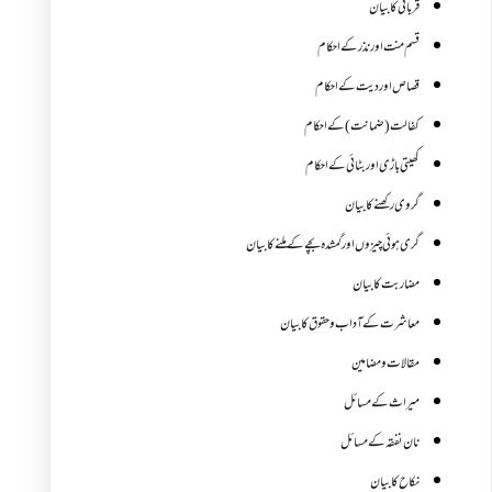
قربانی کا بیان
قسم منت اور نذر کے احکام
قصاص اور دیت کے احکام
کفالت (ضمانت) کے احکام
کھیتی باڑی اور بٹائی کے احکام
گروی رکھنے کا بیان
گری ہوئی چیزوں اورگمشدہ بچے کے ملنے کا بیان
مضاربت کا بیان
معاشرت کے آداب و حقوق کا بیان
مقالات ومضامین
میراث کے مسائل
نان نفقہ کے مسائل
نکاح کا بیان