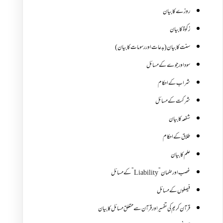
روزے کا بیان
زکوة کابیان
سنت کا بیان (بدعات اور رسومات کا بیان)
سود اور جوے کے مسائل
شراب کے احکام
شرکت کے مسائل
شفعہ کا بیان
طلاق کے احکام
علم کا بیان
غصب اورضمان”Liability” کے مسائل
فیصلوں کے مسائل
قرآن کریم کی تفسیر اور قرآن سے متعلق مسائل کا بیان