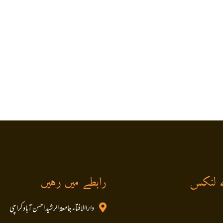
 لنکس
رابطے میں رہیں
داراالافتاء جامعۃ الرشید احسن آباد کراچی