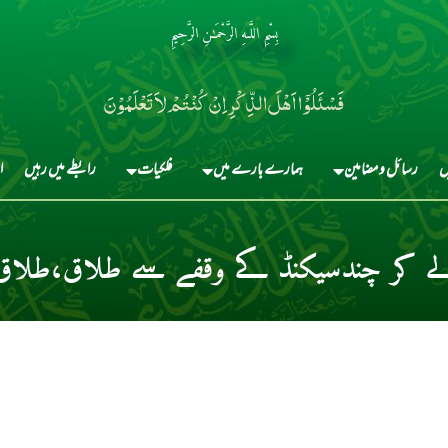
بِسْمِ اللَّـهِ الرَّحْمَـٰنِ الرَّحِيمِ
فَسْئَلُوْٓا اَہْلَ الذِّکْرِ اِنْ کُنْتُمْ لاَ تَعْلَمُوْنَ
ں
رسائل و مضامین
ہمارے بارے میں
فلکیات
رابطے میں رہیں
ا
 لے کر چندسیکنڈ کے وقفے سے طلاق،طلاق