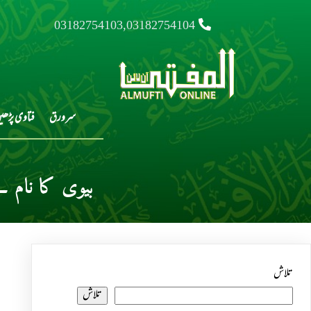
03182754103,03182754104
سرورق
فتاوی پڑھی
بیوی کا نام
تلاش
تلاش