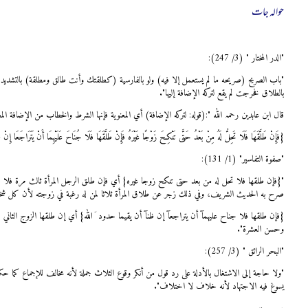
حوالہ جات
"الدر المختار " (3/ 247):
"باب الصريح (صريحه ما لم يستعمل إلا فيه) ولو بالفارسية (كطلقتك وأنت طالق ومطلقة) بالتشديد 
بالطلاق فخرجت لم يقع لتركه الإضافة إليها".
قال ابن عابدین رحمہ اللہ "
:
(قوله: لتركه الإضافة) أي المعنوية فإنها الشرط والخطاب من الإضافة الم
{فَإِنْ طَلَّقَهَا فَلَا تَحِلُّ لَهُ مِنْ بَعْدُ حَتَّى تَنْكِحَ زَوْجًا غَيْرَهُ فَإِنْ طَلَّقَهَا فَلَا جُنَاحَ عَلَيْهِمَا أَنْ يَتَرَاجَعَا إِنْ ظَنّ
"صفوة التفاسير" (1/ 131):
"{فإن طلقها فلا تحل له من بعد حتى تنكح زوجا غيره} أي فإن طلق الرجل المرأة ثالث مرة فلا تح
صرح به الحديث الشريف، وفي ذلك زجر عن طلاق المرأة ثلاثا لمن له رغبة في زوجته لأن كل شخ
{فإن طلقها فلا جناح عليهمآ أن يتراجعآ إن ظنآ أن يقيما حدود َﷲ} أي إن طلقها الزوج الثاني فل
وحسن العشرة".
"البحر الرائق " (3/ 257):
"ولا حاجة إلى الاشتغال بالأدلة على رد قول من أنكر وقوع الثلاث جملة لأنه مخالف للإجماع كما حكا
يسوغ فيه الاجتهاد لأنه خلاف لا اختلاف".