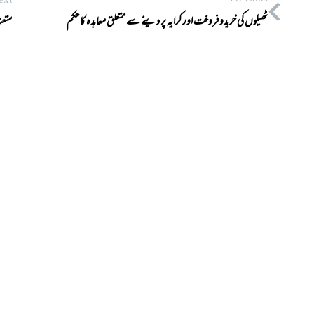
ext
ٹھیلوں کی خریدوفروخت اور کرایہ پر دینے سے متعلق معاہدہ کا حکم
متعن