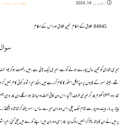
اکتوبر 14, 2024
طلاق کے احکام
84945
طلاق کے احکام
تین طلاق اور اس کے احکام
سوال
میری شادی کو تین سال پورے ہونے کو ہے،میری ایک بیٹی ہے،میں رخصت ہوکر جوائنٹ فیم
تھے،جیٹھ سسر کے پیسوں پر میڈیکل اسٹور کا کام کررہے ہیں،جبکہ میرا شوہر کوئی کام نہیں کر
تھا،وہ جھگڑا گھوم پھر کر میری طرف آگیا،اس دن کافی بحث و مباحثہ ہوا،اگلے دن پھر وہی جھگ
پیٹا،یہ مار پیٹ دوپہر سے شام تک چلی،اس دوران میرے ساس،سسر بیٹھ کر تماشا دیکھتے رہ
پر میں نے ان کا ہاتھ پکڑ کر انہیں روک دیا،پھر اسی دوران میں اپنے کمرے میں چلی گئی،میرا شو