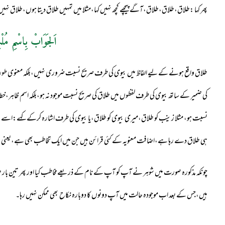
پھر کہا :طلاق،طلاق،طلاق،آگے پیچھے کچھ نہیں کہا،مثلا میں تمہیں طلاق دیتا ہوں،طلاق نہیں
اَلجَوَابْ بِاسْمِ مُلْ
طلاق واقع ہونے کے لیے الفاظ میں بیوی کی طرف صریح نسبت ضروری نہیں،بلکہ معنوی طور پ
کی ضمیر کے ساتھ بیوی کی طرف لفظوں میں طلاق کی صریح نسبت موجود نہ ہو،بلکہ اسم ظاہر،
نسبت ہو، مثلا زینب کو طلاق،میری بیوی کو طلاق،یا بیوی کی طرف اشارہ کرکے کہے
:
اسے طل
ہی طلاق دے رہا ہے،اضافت معنویہ کے کئی قرائن ہیں جن میں ایک تخاطب بھی ہے،یعنی ش
چونکہ مذکورہ صورت میں شوہر نے آپ کو آپ کے نام کے ذریعےمخاطب کیا اور پھر تین بار ط
ہیں،جس کے بعد اب موجودہ حالت میں آپ دونوں کا دوبارہ نکاح بھی ممکن نہیں رہا۔