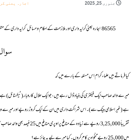
جنوری 25, 2025
اجارہ یعنی کرا
86565
اجارہ یعنی کرایہ داری اور ملازمت کے احکام و مسائل
کرایہ داری کے متف
سوال
کیافرماتے ہیں علماء کرام اس مسئلہ کے بارے میں کہ
میرے والد صاحب ایک فیکٹری کی بنیاد ڈال رہے ہیں، جو ایک حلال کاروبار (ٹیکسٹائل) ہے
ہے (غیر اسلامی بینک سے)۔ اس شراکت داری میں ان کے ایک کروڑ روپے اور میرے والد 
تقریباً 3,25,000 روپے سے زیادہ کے 
میں 25,000 روپے تنخواہ پر کام کروں۔ کیا میرے لیے یہ جائز ہے؟