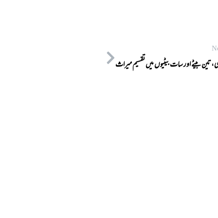
N
،تین بیٹے اور سات بیٹیوں میں تقسیم میراث