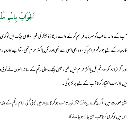
اَلجَوَابْ بِاسْمِ مُلْ
آپ کے والد صاحب کو سرمایہ فراہم کرنے والے ریٹائرڈ بینکر کی غیر اسلامی بینک میں نوکری ا
کاروبار کے لیے جو رقم فراہم کی، وہ بھی اسی سے تھی اور کل یا اکثر حرام تھی، تو ایسے کاروبار می
اور اگر فراہم کردہ رقم کل یا اکثر حرام نہیں تھی، یعنی بینک والی رقم کے ساتھ انہوں نے کوئی د
میں ملازمت اختیار کرنا آپ کے لیے جائز ہوگی۔
پہلی صورت میں، اگر مذکورہ ریٹائرڈ بینکر توبہ تائب ہو کر کاروبار میں لگائی گئی حرام رقم کے 
اس میں نوکری کرنا تب بھی جائز ہو جائے گا۔