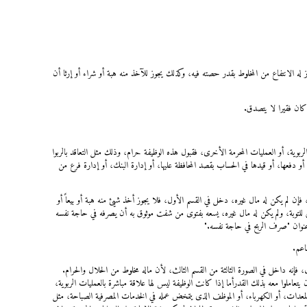
ه الانتفاع من المخلوط بقدر حصته فيه، وكذلك يجوز للآخذ منه هبة أو شراء أو إرثا أن
كان فقيرا لا يتصدق.
ربوية، أو العمليات المحرمة الأخرى، فقبول هذه الوظيفة حرام، وذلك مثل التعاقد بالربوا
، أو دفعها، أو قيدها في الحساب بقصد المحافظة عليها، أو إدارة البنك، أو إدارة فرع من
إن لم يكن له مال غيره، دخل في القسم الأول، فلا يجوز أخذ شيئ منه هبة أو بيعاً أو
ى للتوبة، ولم يكن له مال غيره، يسعه بفتوى من شفت موثوق به أن يصرفه في حاجة نفسه
نوان "صرف الربح في حاجة نفسه."
اعم.
نه داخل في الصورة الثالثة من القسم الثالث، لأن ماله مخلوط من الحلال والحرام.
تعاملوا معه بذلك القدرأما إذا كانت الوظيفة ليس لها علاقة مباشرة بالعمليات الربوية،
 المعدات، أو الكهرباء، أو الموظف الذى يتمخض عمله في الخدمات المصرفية الصباحة، مثل