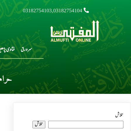
03182754103,03182754104
سرورق
فتاوی پڑھی
حرام
تلاش
تلاش