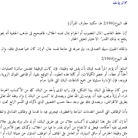
حوالہ جات
فقہ البیوع(2/106 ط: مکتبۃ معارف القرآن)
"
إن خلط الغاصب المال المغصوب أو الحرام بمال نفسه الحلال، فالصحيح فى مذهب الحنفية أنه يجوز ل
ينتفع به بذلك القدر" الاختيار لتعليل المختار :
والملك الخبيث سبيله التصدق به، ولو صرفه في حاجة نفسه جاز. ثم إن كان غنيا تصدق بمثله، وإن 
فقہ البیوع(2/1064
السابع: أن يؤجر المرأ نفسه للبنك بأن يقبل فيه وظيفة، فإن كانت الوظيفة تتضمن مباشرة العمليات ال
أخذاً أو عطاء، أو خصم الكميالات، أو كتابة هذه العقود، أو التوقيع عليها، أو تقاضى الفوائد الربوية
فروعه، فإن الإدارة مسئولة عن جميع نشاطات البنك التي غالبها حرام
ومن كان موظفاً في البنك بهذا الشكل، فإن راتبه الذى يأخد من البنك كله من الأكساب المحرمة، ف
شراء أو إرثاً ويجب عليه أن يتوب إلى الله تعالى ويتصدق بما كسب من البنك ) وإن وفقه الله تعال
بطريق الاقتراض، ويتصدق بمثله متى وجد سعة حسب التفصيل الذي ذكرناه في القسم الرابع تحت ع
وأما الوظائف التي تشتمل الخدمات المباحة والمحظورة، فيجرى فيه ما قدمنا في وظائف الفنادق والمط
أما إن كان مثل هذا الموظف له أكساب حلال من غير طريق البنك، أو له مال ورثه بطريق حلال، فإ
فتجرى عليه أحكامه، فيحل له الانتفاع من أمواله بقدر ما فيها من الحلال، وكذلك يجوز للآخرين أن ي
مثل وظيفة الحارس أو سائق السيارة، أو العامل على الهاتف أو الموظف المسئول عن صيانة البناء أو