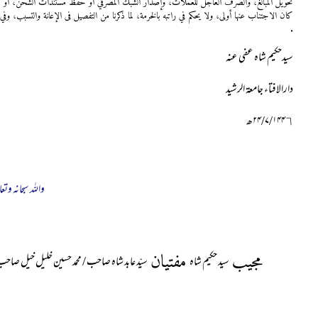
تحويل المبالغ، والصرف العاجل للعملات، وإصدار الشبك المصرفي أو حفظ مستندات الشحن، أو تحويلها 
كان الاجتناب عنها أولى، ولا يحكم في راتبه بالخرمة، لما ذكرنا من التفصيل فى الإعانة والتسبب، وفي 
.
سیدحکیم شاہ عفی عنہ
دارالافتاء جامعۃ الرشید
۲۴/۷/۱۴۴٦ھ
واللہ سبحانہ وتعا
مجیب
مفتیان
سید حکیم شاہ
سیّد عابد شاہ صاحب / محمد حسین خلیل خیل صاح