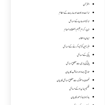
القرآن
امانت ودیعت اورعاریت کے احکام
امانتا اور عاریة کے مسائل
انبیاء کرام علیہم الصلوۃ والسلام
ایمان وعقائد
بنجر زمین کو آباد کرنے کے مسائل
پاکی کے مسائل
پانی کی باری سے متعلق مسائل
تاریخ،جہاد اور مناقب کا بیان
تصوف و سلوک سے متعلق مسائل کا بیان
تقسیم جائیداد کے مسائل
جائز و ناجائزامور کا بیان