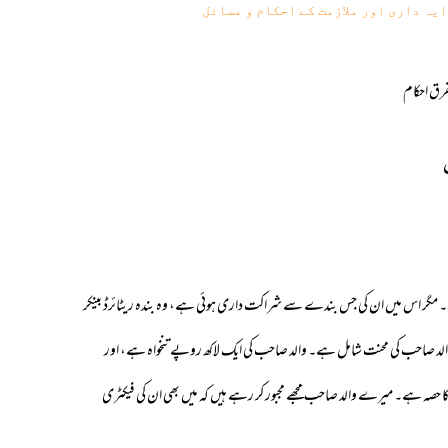
یہ داری اور ملازمت کے احکام و مسائل
رق احکام
۔ مگر اس میں ان کی جس بندے سے شراکت داری ہوئی ہے، وہ بندہ ریٹائرڈ بینکر
صاحب کی محنت شامل ہے۔ والد صاحب کی ایک لاکھ روپے تنخواہ ہے، اور
منافع پر اوپری منافع میں 25 فیصد بھی والد صاحب کا حصہ ہے۔ میرے والد صاحب مجھے مجبور کر رہے ہیں کہ میں بھی ان کی فیکٹری