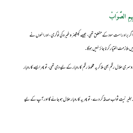
ہِمِ الصَّوَابْ
گر براہ راست سود کے متعلق تھی، جیسے کیشیئر وغیرہ کی نوکری، اور انہوں نے
ں ملازمت اختیار کرنا جائز نہیں ہوگا۔
وسری حلال رقم بھی ملا کر یہ مخلوط رقم کاروبار کے لیے دی تھی، تو پھر ایسے کاروبار
بقدر بغیر نیتِ ثواب صدقہ کر دے، تو پھر یہ کاروبار حلال ہو جائے گا اور آپ کے لیے