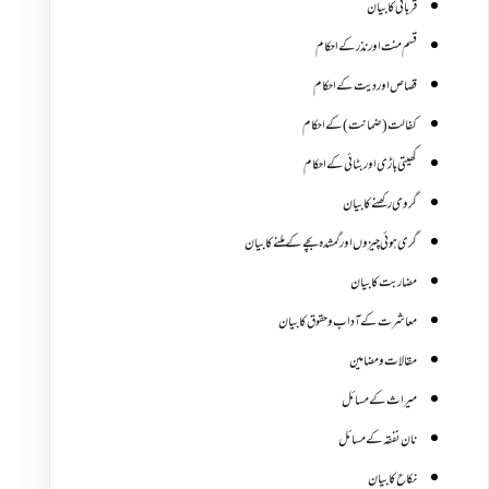
قربانی کا بیان
قسم منت اور نذر کے احکام
قصاص اور دیت کے احکام
کفالت (ضمانت) کے احکام
کھیتی باڑی اور بٹائی کے احکام
گروی رکھنے کا بیان
گری ہوئی چیزوں اورگمشدہ بچے کے ملنے کا بیان
مضاربت کا بیان
معاشرت کے آداب و حقوق کا بیان
مقالات ومضامین
میراث کے مسائل
نان نفقہ کے مسائل
نکاح کا بیان