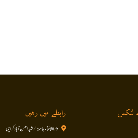
 لنکس
رابطے میں رہیں
داراالافتاء جامعۃ الرشید احسن آباد کراچی