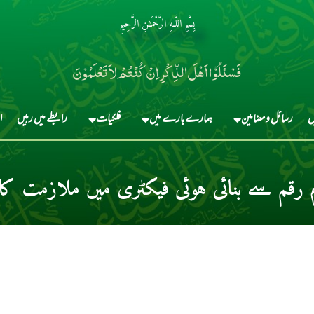
بِسْمِ اللَّـهِ الرَّحْمَـٰنِ الرَّحِيمِ
فَسْئَلُوْٓا اَہْلَ الذِّکْرِ اِنْ کُنْتُمْ لاَ تَعْلَمُوْنَ
ں
رسائل و مضامین
ہمارے بارے میں
فلکیات
رابطے میں رہیں
ا
 رقم سے بنائی ہوئی فیکٹری میں ملازمت کا