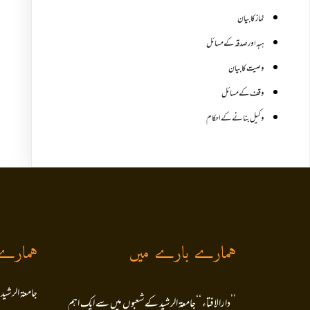
نماز کا بیان
ہبہ اور صدقہ کے مسائل
وصیت کا بیان
وقف کے مسائل
وکیل بنانے کے احکام
ہمارے بارے میں
ہمارے
جامعۃ الرشید
’’دارالافتاء ‘‘جامعۃ الرشید کےشعبوں میں سے ایک اہم