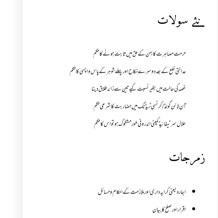
نئے سولات
حرمت مصاہرت کا بہن کے حق میں ثابت ہونے کا حکم
عدالتی خلع کے بعد دوسرے نکاح اور پہلے شوہر کے پاس واپسی کا حکم
غصہ کی حالت میں بغیر نسبت کیے تین سے زائد طلاق دینا
آن لائن گولڈ /کرنسی ٹریڈنگ میں مضاربت کا شرعی حکم
حلال سرٹیفائیڈ کمپنی اندرونی طور مشکوک ہو تو اس کا حکم
زمرجات
اجارہ یعنی کرایہ داری اور ملازمت کے احکام و مسائل
اقرار اور صلح کا بیان