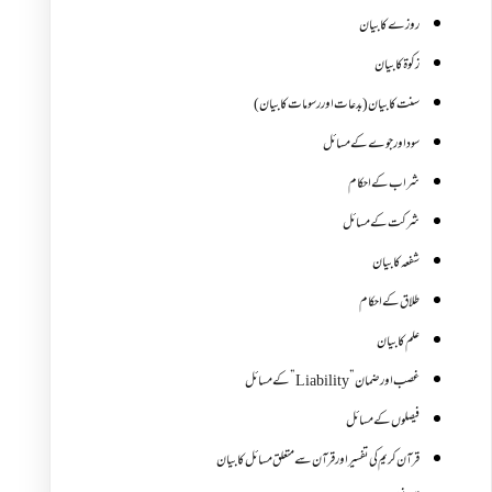
روزے کا بیان
زکوة کابیان
سنت کا بیان (بدعات اور رسومات کا بیان)
سود اور جوے کے مسائل
شراب کے احکام
شرکت کے مسائل
شفعہ کا بیان
طلاق کے احکام
علم کا بیان
غصب اورضمان”Liability” کے مسائل
فیصلوں کے مسائل
قرآن کریم کی تفسیر اور قرآن سے متعلق مسائل کا بیان