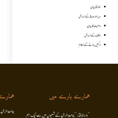
نماز کا بیان
ہبہ اور صدقہ کے مسائل
وصیت کا بیان
وقف کے مسائل
وکیل بنانے کے احکام
ہمارے بارے میں
ہمارے
جامعۃ الرشید
’’دارالافتاء ‘‘جامعۃ الرشید کےشعبوں میں سے ایک اہم