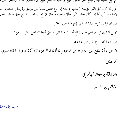
أي إذا كان كل الثمن مؤجلا ( هندية ) مثلا إذا باع شخص متاعا بثمن مؤجل ولم يطلب المشتري قبض 
لاستيفاء الثمن أما إذا كان بعض الثمن حالا وبعضه مؤجلا فللبائع أن يحبس المبيع حتى يقبض الحال
وفی الهداية في شرح بداية المبتدي (ج 5 / ص 261):
"ومن اشترى ثوبا بدراهم فقال للبائع أمسك هذا الثوب حتى أعطيك الثمن فالثوب رهن"
وفی رد المحتار (ج 5 / ص 292):
لا يحل له أن ينتفع بشئ منه بوجه من الوجوه وإن أذن له الراهن، لانه أذن له في الربا لانه يستوفي 
محمد اویس
دارالافتاء جامعة الرشید کراچی
۷/شعبان ۱۴۴۶ھ
واللہ سبحانہ وتعا