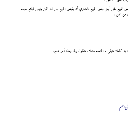
المبيع فحل أجل قبض المبيع فللمشتري أن يقبض المبيع قبل نقد الثمن وليس للبائع حبسه
 من الثمن .
دينه كاملا فتبقى له المنفعة فضلا، فتكون ربا، وهذا أمر عظيم.
لی اعلم