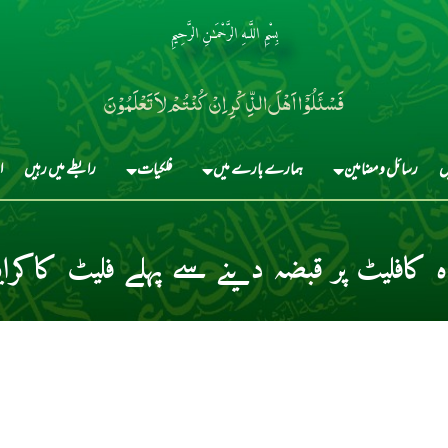
بِسْمِ اللَّـهِ الرَّحْمَـٰنِ الرَّحِيمِ
فَسْئَلُوْٓا اَہْلَ الذِّکْرِ اِنْ کُنْتُمْ لاَ تَعْلَمُوْنَ
ں
رسائل و مضامین
ہمارے بارے میں
فلکیات
رابطے میں رہیں
ا
کافلیٹ پر قبضہ دینے سے پہلے فلیٹ کاکرای