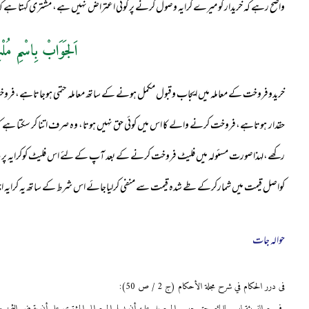
واضح رہے کہ خریدار کو میرے کرایہ وصول کرنے پر کوئی اعتراض نہیں ہے، مشتری کہتا ہے کہ 6ماہ کا کرایہ آپ وصول کرلو باقی میں رکھ لوں گ
اَلجَوَابْ بِاسْمِ مُلْ
خریدوفروخت کے معاملہ میں ایجاب وقبول مکمل ہونے کے ساتھ معاملہ حتمی ہوجاتاہے،فروخت 
حقدار ہوتاہے،فروخت کرنے والے کا اس میں کوئی حق نہیں ہوتا، وہ صرف اتنا کر سکتا ہے
رکھے،لہذاصورت مسئولہ میں فلیٹ فروخت کرنے کے بعد آپ کے لئے اس فلیٹ کوکرایہ پر دیک
کواصل قیمت میں شمارکرکے طے شدہ قیمت سے منفی کرلیاجائے اس شرط کے ساتھ یہ کرایہ اج
حوالہ جات
فی درر الحكام في شرح مجلة الأحكام (ج 2 / ص 50):
في بيع النسيئة ليس للبائع حق حبس المبيع بل عليه أن يسلم المبيع إلى المشتري على أن يقبض الثم