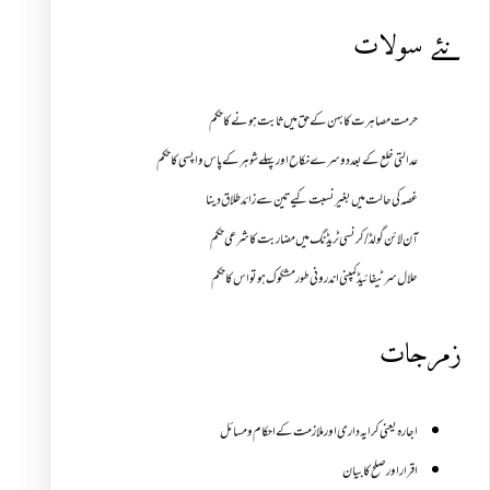
نئے سولات
حرمت مصاہرت کا بہن کے حق میں ثابت ہونے کا حکم
عدالتی خلع کے بعد دوسرے نکاح اور پہلے شوہر کے پاس واپسی کا حکم
غصہ کی حالت میں بغیر نسبت کیے تین سے زائد طلاق دینا
آن لائن گولڈ /کرنسی ٹریڈنگ میں مضاربت کا شرعی حکم
حلال سرٹیفائیڈ کمپنی اندرونی طور مشکوک ہو تو اس کا حکم
زمرجات
اجارہ یعنی کرایہ داری اور ملازمت کے احکام و مسائل
اقرار اور صلح کا بیان