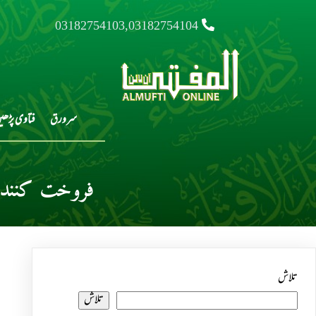
03182754103,03182754104
سرورق
فتاوی پڑھی
فروخت کنندہ 
تلاش
تلاش