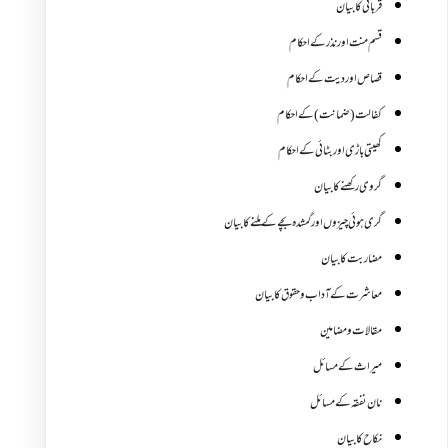
قربانی کا بیان
قسم منت اور نذر کے احکام
قصاص اور دیت کے احکام
کفالت (ضمانت) کے احکام
کھیتی باڑی اور بٹائی کے احکام
گروی رکھنے کا بیان
گری ہوئی چیزوں اورگمشدہ بچے کے ملنے کا بیان
مضاربت کا بیان
معاشرت کے آداب و حقوق کا بیان
مقالات ومضامین
میراث کے مسائل
نان نفقہ کے مسائل
نکاح کا بیان