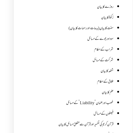
روزے کا بیان
زکوة کابیان
سنت کا بیان (بدعات اور رسومات کا بیان)
سود اور جوے کے مسائل
شراب کے احکام
شرکت کے مسائل
شفعہ کا بیان
طلاق کے احکام
علم کا بیان
غصب اورضمان”Liability” کے مسائل
فیصلوں کے مسائل
قرآن کریم کی تفسیر اور قرآن سے متعلق مسائل کا بیان