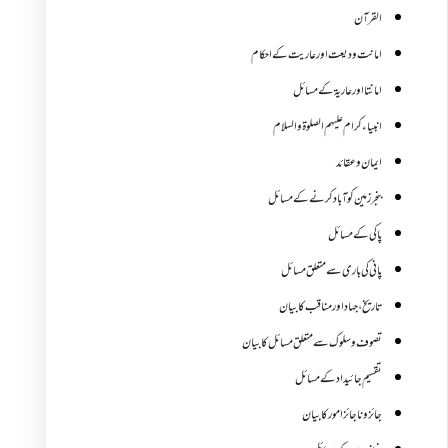
القرآن
امانت ودیعت اورعاریت کے احکام
امانتا اور عاریة کے مسائل
انبیاء کرام علیہم الصلوۃ والسلام
ایمان وعقائد
بنجر زمین کو آباد کرنے کے مسائل
پاکی کے مسائل
پانی کی باری سے متعلق مسائل
تاریخ،جہاد اور مناقب کا بیان
تصوف و سلوک سے متعلق مسائل کا بیان
تقسیم جائیداد کے مسائل
جائز و ناجائزامور کا بیان