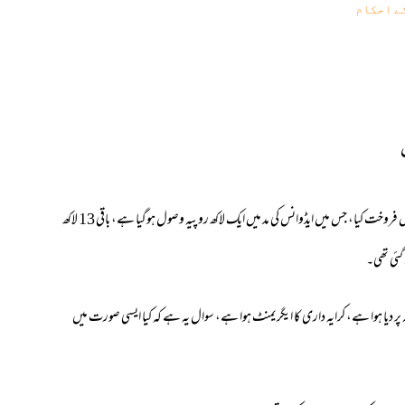
ے احکام
کیا فرماتے ہیں مفتیان کرام اس مسئلہ کے بارے میں کہ میں نے اپنا فلیٹ 24 لاکھ روپے میں فروخت کیا، جس میں ایڈوانس کی مد میں ایک لاکھ روپیہ وصول ہوگیا ہے، باقی 13 لاکھ
پر دیا ہوا ہے، کرایہ داری کا ایگریمنٹ ہوا ہے، سوال یہ ہے کہ کیا ایسی صورت میں