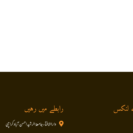
 لنکس
رابطے میں رہیں
داراالافتاء جامعۃ الرشید احسن آباد کراچی