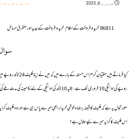
فروری 6, 2025
خرید و فروخت ک
86811
خرید و فروخت کے احکام
خرید و فروخت کے جدید اور متفرق مسائل
سوال
روپے کی ادائیگی 10 فروری تک ہے، بقیہ 10لاکھ کی ادائیگی کےلئے 6 مہینہ کی مدت طے کی گئی تھی۔
صورتحال یہ ہے کہ فلیٹ کا قبضہ برضا و خوشی خریدار ابھی میرے پاس ہی ہے اور وہ فلیٹ کرایہ 
اس فلیٹ کا کرایہ میرے لیے حلال ہے؟