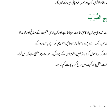
ا۔
ہِمِ الصَّوَابْ
شدہ چیزپرخریدارکاحق ثابت ہوجاتاہے اورخریدارہی ملکیت کے منافع اور فوائد کا
 کہ جب تک اسے پیسے وصول نہ ہوجائیں اس چیز کو اپنے پاس روکے
رکرایہ وصول کرناجائزنہیں،البتہ اس کے جواز کی یہ صورت ہوسکتی ہےکہ اس کرایہ
رت مثل(مارکیٹ میں رائج کرایہ) سے کم نہ ہو۔
ن وقت حلول الأجل .