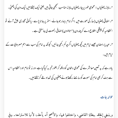
۲۔ماہانہ چھٹیاں: عمومی طور پر چار چھٹیاں ماہانہ مناسب سمجھی جاتی ہیں یعنی ایک ہفتے میں ایک دن کی چھٹی۔
۳۔ اضافی چھٹیاں (عذر کی صورت میں :اگر امام بیمار ہو جائے، سفر پر جانا پڑے، یا کوئی مجبوری پیش آئے تو
انتظامیہ کو پیشگی اطلاع دے کر چند دن (۲ تا ۵ دن) اضافی رخصت لی جاسکتی ہے۔
۴۔عید یا رمضان جیسے ایام میں کچھ چھٹیاں اگرچہ کم رکھی جائیں،کیونکہ یہ امام کی سب سے اہم مصروفیات کے
ایام ہیں۔
یادرہے کہ یہ تعین معاشرے کی عمومی رجحان کو دیکھ کر بطورتجربہ کیاگیاہے،ورنہ تو امام اورانتظامیہ اس
سے ہٹ کر بھی امام کی سہوت کو سامنے رکھتےہوئےچھٹیوں کی تعداد طے کرسکتے ہیں۔
حوالہ جات
وینبغي إلحاقہ ببطالۃ القاضي، واختلفوا فیہا، والأصح أنہ یأخذ؛ لأنہا للاستراحۃ۔ وفي