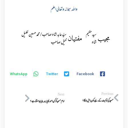
واللہ سبحانہ وتعالی اعلم
سید حکیم
سیّد عابد شاہ صاحب / محمد حسین خلیل
مجیب
مفتیان
شاہ
خیل صاحب
WhatsApp
Twitter
Facebook
Previous
Next
مسجدکی تولیت کےلیے کون اہل ہوگا؟
امام مسجدکوکن امورکاپابندبنایاجاسکتاہے ؟