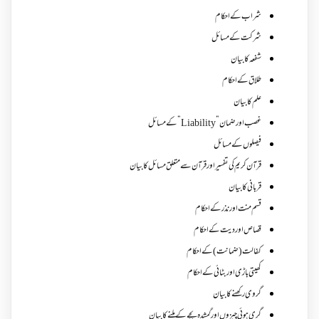
شراب کے احکام
شرکت کے مسائل
شفعہ کا بیان
طلاق کے احکام
علم کا بیان
غصب اورضمان”Liability” کے مسائل
فیصلوں کے مسائل
قرآن کریم کی تفسیر اور قرآن سے متعلق مسائل کا بیان
قربانی کا بیان
قسم منت اور نذر کے احکام
قصاص اور دیت کے احکام
کفالت (ضمانت) کے احکام
کھیتی باڑی اور بٹائی کے احکام
گروی رکھنے کا بیان
گری ہوئی چیزوں اورگمشدہ بچے کے ملنے کا بیان