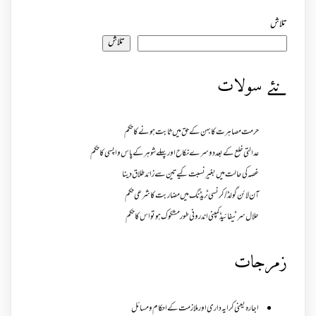
تلاش
تلاش
نئے سولات
حرمت مصاہرت کا بہن کے حق میں ثابت ہونے کا حکم
عدالتی خلع کے بعد دوسرے نکاح اور پہلے شوہر کے پاس واپسی کا حکم
غصہ کی حالت میں بغیر نسبت کیے تین سے زائد طلاق دینا
آن لائن گولڈ /کرنسی ٹریڈنگ میں مضاربت کا شرعی حکم
حلال سرٹیفائیڈ کمپنی اندرونی طور مشکوک ہو تو اس کا حکم
زمرجات
اجارہ یعنی کرایہ داری اور ملازمت کے احکام و مسائل