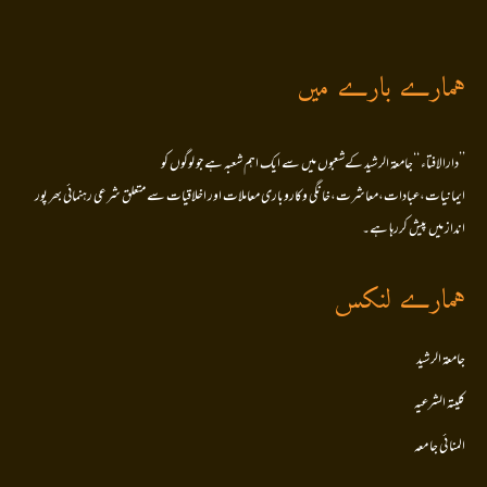
ہمارے بارے میں
’’دارالافتاء ‘‘جامعۃ الرشید کےشعبوں میں سے ایک اہم شعبہ ہے جو لوگوں کو
ایمانیات،عبادات،معاشرت،خانگی وکاروباری معاملات اور اخلاقیات سے متعلق شرعی رہنمائی بھر پور
انداز میں پیش کررہا ہے۔
ہمارے لنکس
جامعۃ الرشید
کلیتہ الشرعیہ
المنا ئی جا معہ