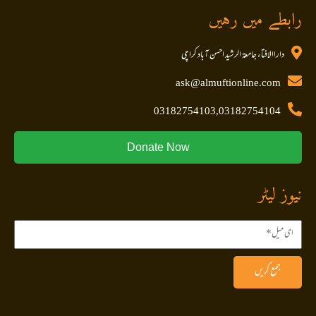
رابطے میں رہیں
داراالافتاء جامعۃ الرشید احسن آباد کراچی
ask@almuftionline.com
03182754103,03182754104
Donate Now
نیوز لیٹر
جمع کریں