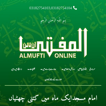
03182754103,03182754104
بِسْمِ اللَّـهِ الرَّحْمَـٰنِ الرَّحِيمِ
سرورق
فتاوی پڑھیں
رسائل و مضامین
ہمارے بارے میں
فلکیات
رابطے میں رہیں
ادارے کے ساتھ تعاون
امام مسجدایک ماہ میں کتنی چھٹیاں