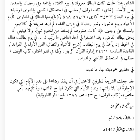
الشامي بحثًا: فحیث کانت البطالۃ معروفۃ في یوم الثلاثاء والجمعۃ وفي رمضان والعیدین
یحل الأخذ۔ (شامي، کتاب الوقف / مطلب في استحقاق القاضي والمدرس الوظیفۃ
في یوم البطالۃ ۴؍۳۷۲ کراچی، ۶؍۵۶۷-۵۶۸ زکریا)ومنہا البطالۃ في المدارس کأیام
الأعیاد ویوم عاشوراء وشہر رمضان في درس الفقہ، لم أرہا صریحۃً في کلامہم،
والمسئلۃ علی وجہین: فإن کانت مشروطۃً لم یسقط من المعلوم شيئٌ، وإلا فینبغي أن
یلحق ببطالۃ القاضي، وقد اختلفوا في أخذ القاضي ما رُتِّب لہ … في یوم بطالتہ، فقال
في المحیط: إنہ یأخذ في یوم البطالۃ۔ (شرح الأشباہ والنظائر، الفن الأول في القواعد /
القاعدۃ السادسۃ ۱؍۲۷۲ إدارۃ القرآن کراچی، وکذا في الدر المختار، کتاب الوقف /
مطلب في استحقاق القاضي والمدرس
في «فتاوى محمودية» جاء ما نصه:
«قد جعلت الشريعةُ للطرفينِ الاختيارَ في أن يتفقا برضاهما على عددِ الأيّام التي تكون
الإجازةُ فيها بلا راتبٍ، وعددِ الأيّام التي تكون فيها مع الراتب، ولم تُلزِمْهما بأمرٍ
خاصٍّ».(كتاب الوقف، ج ٢٣، ص ٢٨٨، طبع: دار الفاروقية)
سیدحکیم شاہ عفی عنہ
دارالافتاء جامعۃ الرشید
20/ربیع الثانی 1447ھ