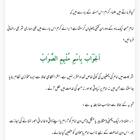
کیافرماتے ہیں علماء کرام اس مسئلہ کے بارے میں کہ
امام مسجد ایک ماہ کے دوران کتنی چھٹیاں کرسکتاہے؟ برائے کرم اس بارے میں بھی ہماری شرعی رہنمائی
فرمائیں؟
اَلجَوَابْ بِاسْمِ مُلْہِمِ الصَّوَابْ
شریعت میں امام کی چھٹیوں کی کوئی خاص تعداد مقرر نہیں ہے،مگر انتظامی لحاظ سے ایسا متوازن نظام بنایا
جا سکتا ہے جس میں نہ امام پر زیادتی ہو اور نہ مسجد کی خدمت میں خلل آئے۔
تجربہ کے لحاظ سے مناسب ضابطہ یہ ہے
:
١۔ہفتہ وار ایک چھٹی (مثلاً پیر یا منگل
)
جس دن امام کو آرام یا اپنے ذاتی و خاندانی امور نمٹانے کی اجازت
ہو۔ اس دن جماعت کے لیے نائب امام یا مؤذن کو متعین کیا جائے۔