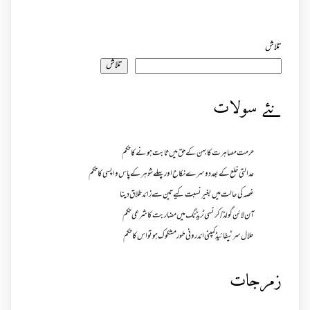
تلاش
تلاش
نئے سولات
حرمت مصاہرت کا بہن کے حق میں ثابت ہونے کا حکم
عدالتی خلع کے بعد دوسرے نکاح اور پہلے شوہر کے پاس واپسی کا حکم
غصہ کی حالت میں بغیر نسبت کیے تین سے زائد طلاق دینا
آن لائن گولڈ /کرنسی ٹریڈنگ میں مضاربت کا شرعی حکم
حلال سرٹیفائیڈ کمپنی اندرونی طور مشکوک ہو تو اس کا حکم
زمرجات