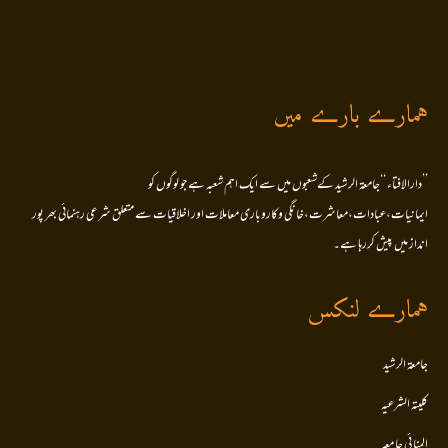
ہمارے بارے میں
’’دارالافتاء ‘‘جامعۃ الرشید کےشعبوں میں سے ایک اہم شعبہ ہے جو لوگوں کو
ایمانیات،عبادات،معاشرت،خانگی وکاروباری معاملات اور اخلاقیات سے متعلق شرعی رہنمائی بھر پور
انداز میں پیش کررہا ہے۔
ہمارے لنکس
جامعۃ الرشید
کلیتہ الشرعیہ
المنا ئی جا معہ