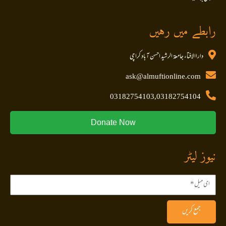
رابطے میں رہیں
داراالافتاء جامعۃ الرشید احسن آباد کراچی
ask@almuftionline.com
03182754103,03182754104
Donate Now
نیوز لیٹر
جمع کریں