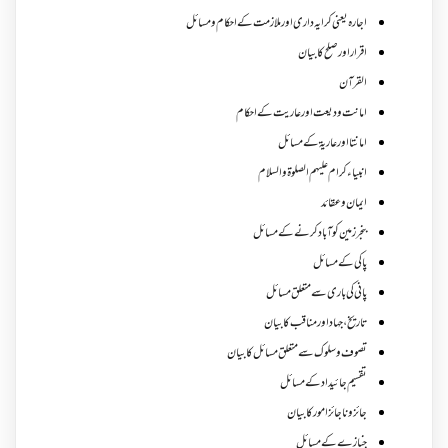
اجارہ یعنی کرایہ داری اور ملازمت کے احکام و مسائل
اقرار اور صلح کا بیان
القرآن
امانت ودیعت اورعاریت کے احکام
امانتا اور عاریة کے مسائل
انبیاء کرام علیہم الصلوۃ والسلام
ایمان وعقائد
بنجر زمین کو آباد کرنے کے مسائل
پاکی کے مسائل
پانی کی باری سے متعلق مسائل
تاریخ،جہاد اور مناقب کا بیان
تصوف و سلوک سے متعلق مسائل کا بیان
تقسیم جائیداد کے مسائل
جائز و ناجائزامور کا بیان
جنازے کےمسائل