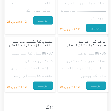
مسائلسوالمیرانام ہے
والد............................نے
............................. ہے،میرے
زندگی میں ایک
دوبھائی
پڑھیں
12
اکتوبر, 25
پڑھیں
12
اکتوبر, 25
ترکہ کی رقم سے
مقتدی کاتکبیرتحریمہ
خریداگیا مکان کاحکم
بلندآوازسے کہنے کاحکم
88736میراث کے
88737نماز کا بیاننماز
مسائلمیراث کے متفرق
کےمتفرق مسائل
مسائلسوالمیرے والد نے
سوالجماعت کی نمازمیں
داداکے پیسوں
مقتدی کابلندآوازسے
پڑھیں
پڑھیں
12
اکتوبر, 25
12
اکتوبر, 25
1
2
آگے