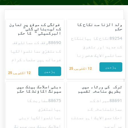
ولد الزنا سے نکاح کا
فوتگی کے موقع پر تعاون
حکم
کے لیےبنائی گئی”
البرکمیٹی “ کا حکم
89254نکاح کا بیاننکاح
88690وقف کے مسائلوقف
کے جدید اور متفرق
کے متفرّق مسائلسوالکیا
مسائلسوالایک شخص زنا
فرماتے ہیں علماء کرام
پڑھیں
12
اکتوبر, 25
پڑھیں
12
اکتوبر, 25
ترکہ کی ورثاء میں
دبئی اسلامک بینک میں
بطریقِ مناسخہ تقسیم
سیونگ اکاؤنٹ کا حکم
88691میراث کے
88675مضاربت کا
مسائلمناسخہ کے
بیانمتفرّق
احکامسوالایک اہم مسئلے
مسائلسوالکیا دبئی
پر آپ سے
اسلامک بینک میں سیونگ