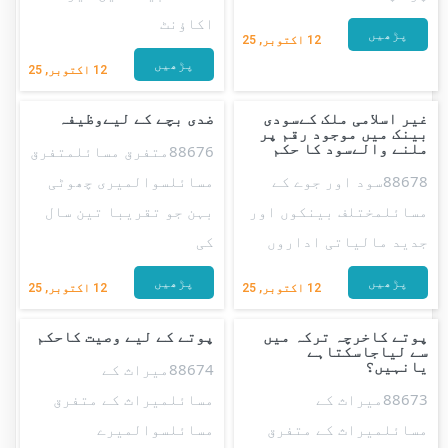
اکاؤنٹ
پڑھیں
12
اکتوبر, 25
پڑھیں
12
اکتوبر, 25
غیر اسلامی ملک کےسودی
ضدی بچے کے لیےوظیفہ
بینک میں موجود رقم پر
ملنے والےسود کا حکم
88676متفرق مسائلمتفرق
88678سود اور جوے کے
مسائلسوالمیری چھوٹی
مسائلمختلف بینکوں اور
بہن جو تقریبا تین سال
جدید مالیاتی اداروں
کی
پڑھیں
پڑھیں
12
اکتوبر, 25
12
اکتوبر, 25
پوتے کاخرچہ ترکہ میں
پوتے کے لیے وصیت کاحکم
سے لیاجاسکتاہے
یانہیں؟
88674میراث کے
88673میراث کے
مسائلمیراث کے متفرق
مسائلمیراث کے متفرق
مسائلسوالمیرے