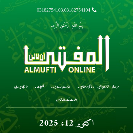
03182754103,03182754104
بِسْمِ اللَّـهِ الرَّحْمَـٰنِ الرَّحِيمِ
سرورق
فتاوی پڑھیں
رسائل و مضامین
ہمارے بارے میں
فلکیات
رابطے میں رہیں
ادارے کے ساتھ تعاون
اکتوبر 12، 2025