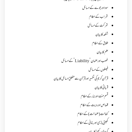
سود اور جوے کے مسائل
شراب کے احکام
شرکت کے مسائل
شفعہ کا بیان
طلاق کے احکام
علم کا بیان
غصب اورضمان”Liability” کے مسائل
فیصلوں کے مسائل
قرآن کریم کی تفسیر اور قرآن سے متعلق مسائل کا بیان
قربانی کا بیان
قسم منت اور نذر کے احکام
قصاص اور دیت کے احکام
کفالت (ضمانت) کے احکام
کھیتی باڑی اور بٹائی کے احکام